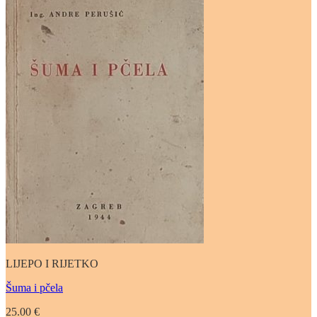
LIJEPO I RIJETKO
Šuma i pčela
25.00
€