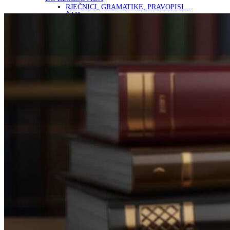
RJEČNICI, GRAMATIKE, PRAVOPISI…
ŠAH
SPORT
STRIPOVI
TEHNIČKE ZNANOSTI
TEORIJA I POVIJEST KNJIŽEVNOSTI
VEDUTE
ZAGREB
ZEMLJOVIDI
Otkup knjiga
O nama
Novosti
AKCIJA
Pretraži:
Nema proizvoda u košarici