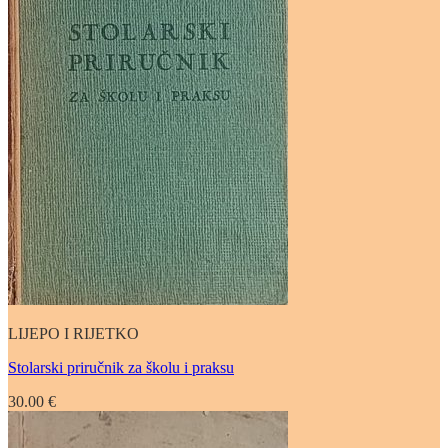
LIJEPO I RIJETKO
Stolarski priručnik za školu i praksu
30.00
€