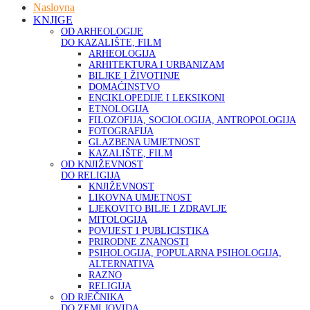
Naslovna
KNJIGE
OD ARHEOLOGIJE
DO KAZALIŠTE, FILM
ARHEOLOGIJA
ARHITEKTURA I URBANIZAM
BILJKE I ŽIVOTINJE
DOMAĆINSTVO
ENCIKLOPEDIJE I LEKSIKONI
ETNOLOGIJA
FILOZOFIJA, SOCIOLOGIJA, ANTROPOLOGIJA
FOTOGRAFIJA
GLAZBENA UMJETNOST
KAZALIŠTE, FILM
OD KNJIŽEVNOST
DO RELIGIJA
KNJIŽEVNOST
LIKOVNA UMJETNOST
LJEKOVITO BILJE I ZDRAVLJE
MITOLOGIJA
POVIJEST I PUBLICISTIKA
PRIRODNE ZNANOSTI
PSIHOLOGIJA, POPULARNA PSIHOLOGIJA,
ALTERNATIVA
RAZNO
RELIGIJA
OD RJEČNIKA
DO ZEMLJOVIDA