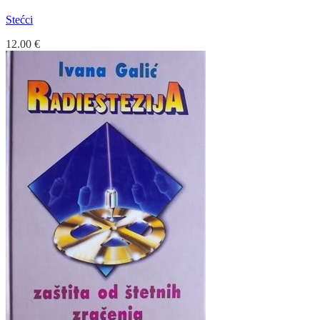
Stećci
12.00
€