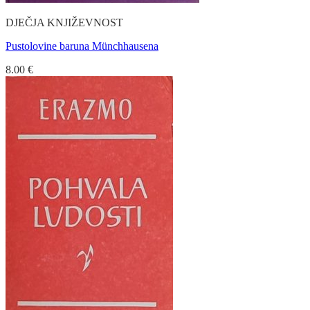
DJEČJA KNJIŽEVNOST
Pustolovine baruna Münchhausena
8.00
€