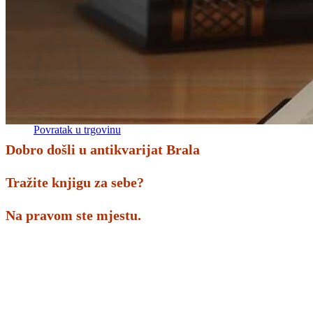
Povratak u trgovinu
Košarica
Nema proizvoda u košarici
Povratak u trgovinu
Dobro došli u antikvarijat Brala
Tražite knjigu za sebe?
Na pravom ste mjestu.