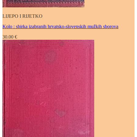
LIJEPO I RIJETKO
Kolo : sbirka izabranih hrvatsko-slovenskih mužkih sborova
30.00
€