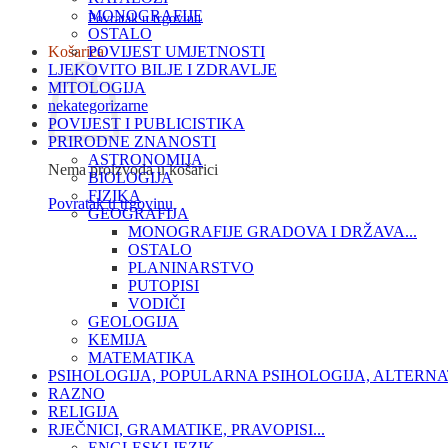
MONOGRAFIJE
Povratak u trgovinu
OSTALO
Košarica
POVIJEST UMJETNOSTI
LJEKOVITO BILJE I ZDRAVLJE
MITOLOGIJA
nekategorizarne
POVIJEST I PUBLICISTIKA
PRIRODNE ZNANOSTI
ASTRONOMIJA
Nema proizvoda u košarici
BIOLOGIJA
FIZIKA
Povratak u trgovinu
GEOGRAFIJA
MONOGRAFIJE GRADOVA I DRŽAVA...
OSTALO
PLANINARSTVO
PUTOPISI
VODIČI
GEOLOGIJA
KEMIJA
MATEMATIKA
PSIHOLOGIJA, POPULARNA PSIHOLOGIJA, ALTERNA
RAZNO
RELIGIJA
RJEČNICI, GRAMATIKE, PRAVOPISI...
ENGLESKI JEZIK