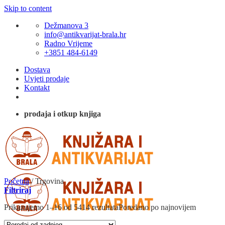
Skip to content
Dežmanova 3
info@antikvarijat-brala.hr
Radno Vrijeme
+3851 484-6149
Dostava
Uvjeti prodaje
Kontakt
prodaja i otkup knjiga
Početna
/
Trgovina
Filtriraj
Prikazujemo 1–16 od 5414 rezultata
Poredano po najnovijem