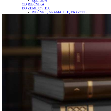
RELIGIJA
OD RJEČNIKA
DO ZEMLJOVIDA
RJEČNICI, GRAMATIKE, PRAVOPISI…
ŠAH
SPORT
STRIPOVI
TEHNIČKE ZNANOSTI
TEORIJA I POVIJEST KNJIŽEVNOSTI
VEDUTE
ZAGREB
ZEMLJOVIDI
Otkup knjiga
O nama
Novosti
AKCIJA
Pretraži:
Nema proizvoda u košarici