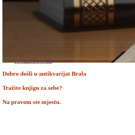
Povratak u trgovinu
Košarica
Nema proizvoda u košarici
Povratak u trgovinu
Dobro došli u antikvarijat Brala
Tražite knjigu za sebe?
Na pravom ste mjestu.