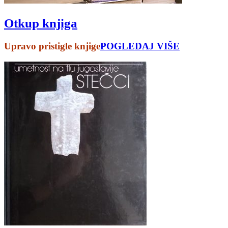
Otkup knjiga
Upravo pristigle knjige
POGLEDAJ VIŠE