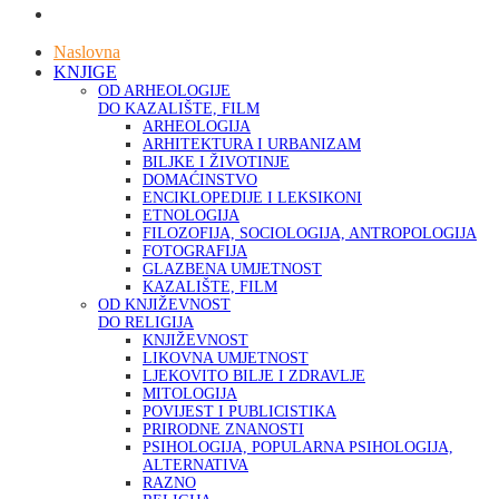
Naslovna
KNJIGE
OD ARHEOLOGIJE
DO KAZALIŠTE, FILM
ARHEOLOGIJA
ARHITEKTURA I URBANIZAM
BILJKE I ŽIVOTINJE
DOMAĆINSTVO
ENCIKLOPEDIJE I LEKSIKONI
ETNOLOGIJA
FILOZOFIJA, SOCIOLOGIJA, ANTROPOLOGIJA
FOTOGRAFIJA
GLAZBENA UMJETNOST
KAZALIŠTE, FILM
OD KNJIŽEVNOST
DO RELIGIJA
KNJIŽEVNOST
LIKOVNA UMJETNOST
LJEKOVITO BILJE I ZDRAVLJE
MITOLOGIJA
POVIJEST I PUBLICISTIKA
PRIRODNE ZNANOSTI
PSIHOLOGIJA, POPULARNA PSIHOLOGIJA,
ALTERNATIVA
RAZNO