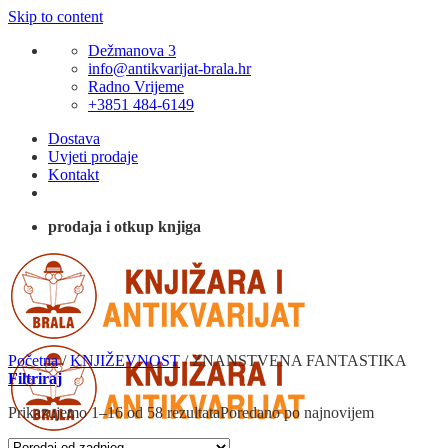
Skip to content
Dežmanova 3
info@antikvarijat-brala.hr
Radno Vrijeme
+3851 484-6149
Dostava
Uvjeti prodaje
Kontakt
prodaja i otkup knjiga
Početna
/
KNJIŽEVNOST
/
ZNANSTVENA FANTASTIKA
Filtriraj
Prikazujemo 1–16 od 58 rezultata
Poredano po najnovijem