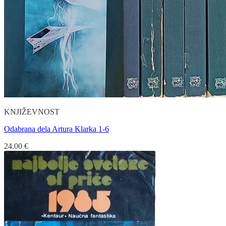
KNJIŽEVNOST
Odabrana dela Artura Klarka 1-6
24.00
€