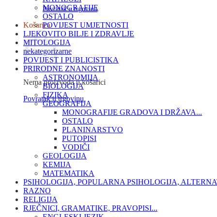
MONOGRAFIJE
Povratak u trgovinu
OSTALO
Košarica
POVIJEST UMJETNOSTI
LJEKOVITO BILJE I ZDRAVLJE
MITOLOGIJA
nekategorizarne
POVIJEST I PUBLICISTIKA
PRIRODNE ZNANOSTI
ASTRONOMIJA
Nema proizvoda u košarici
BIOLOGIJA
FIZIKA
Povratak u trgovinu
GEOGRAFIJA
MONOGRAFIJE GRADOVA I DRŽAVA...
OSTALO
PLANINARSTVO
PUTOPISI
VODIČI
GEOLOGIJA
KEMIJA
MATEMATIKA
PSIHOLOGIJA, POPULARNA PSIHOLOGIJA, ALTERNA
RAZNO
RELIGIJA
RJEČNICI, GRAMATIKE, PRAVOPISI...
ENGLESKI JEZIK