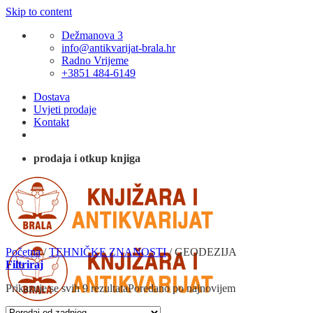
Skip to content
Dežmanova 3
info@antikvarijat-brala.hr
Radno Vrijeme
+3851 484-6149
Dostava
Uvjeti prodaje
Kontakt
prodaja i otkup knjiga
Početna
/
TEHNIČKE ZNANOSTI
/
GEODEZIJA
Filtriraj
Prikazuje se svih 9 rezultata
Poredano po najnovijem