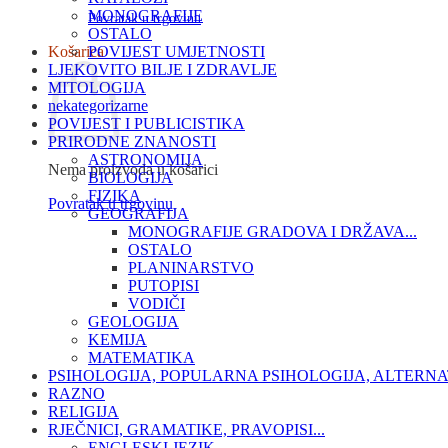
MONOGRAFIJE
Povratak u trgovinu
OSTALO
Košarica
POVIJEST UMJETNOSTI
LJEKOVITO BILJE I ZDRAVLJE
MITOLOGIJA
nekategorizarne
POVIJEST I PUBLICISTIKA
PRIRODNE ZNANOSTI
ASTRONOMIJA
Nema proizvoda u košarici
BIOLOGIJA
FIZIKA
Povratak u trgovinu
GEOGRAFIJA
MONOGRAFIJE GRADOVA I DRŽAVA...
OSTALO
PLANINARSTVO
PUTOPISI
VODIČI
GEOLOGIJA
KEMIJA
MATEMATIKA
PSIHOLOGIJA, POPULARNA PSIHOLOGIJA, ALTERNA
RAZNO
RELIGIJA
RJEČNICI, GRAMATIKE, PRAVOPISI...
ENGLESKI JEZIK