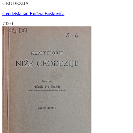
GEODEZIJA
Geodetski rad Ruđera Boškovića
7.00
€