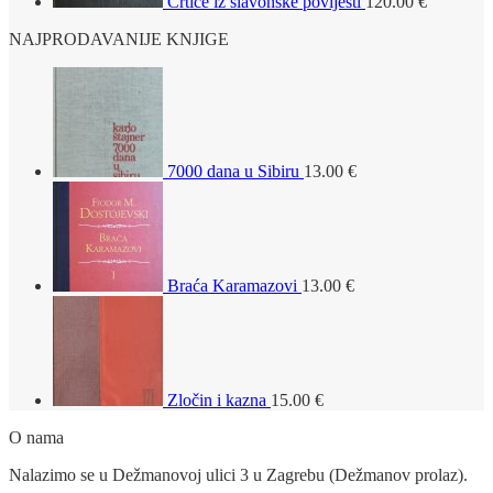
Crtice iz slavonske povijesti
120.00
€
NAJPRODAVANIJE KNJIGE
7000 dana u Sibiru
13.00
€
Braća Karamazovi
13.00
€
Zločin i kazna
15.00
€
O nama
Nalazimo se u Dežmanovoj ulici 3 u Zagrebu (Dežmanov prolaz).