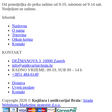
Od ponedjeljka do petka radimo od 9-19, subotom od 9-14 sati.
Nedjeljom ne radimo.
Izbornik
Naslovna
O nama
Trgovina
Otkup knjiga
Kontakt
KONTAKT
DEŽMANOVA 3, 10000 Zagreb
info@antikvarijat-brala.hr
RADNO VRIJEME: 09-19, SUB 09 – 14 h
+3851 484-6149
Dostava
Uvjeti prodaje
Kontakt
Copyright 2026 ©
Knjižara i antikvarijat Brala
|
Izrada
Webshopa Marketing strategije d.o.o.