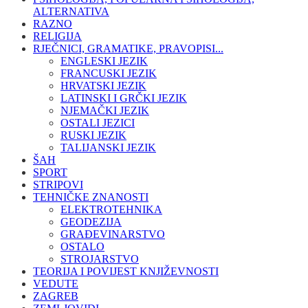
ALTERNATIVA
RAZNO
RELIGIJA
RJEČNICI, GRAMATIKE, PRAVOPISI...
ENGLESKI JEZIK
FRANCUSKI JEZIK
HRVATSKI JEZIK
LATINSKI I GRČKI JEZIK
NJEMAČKI JEZIK
OSTALI JEZICI
RUSKI JEZIK
TALIJANSKI JEZIK
ŠAH
SPORT
STRIPOVI
TEHNIČKE ZNANOSTI
ELEKTROTEHNIKA
GEODEZIJA
GRAĐEVINARSTVO
OSTALO
STROJARSTVO
TEORIJA I POVIJEST KNJIŽEVNOSTI
VEDUTE
ZAGREB