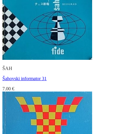
ŠAH
Šahovski informator 31
7.00
€