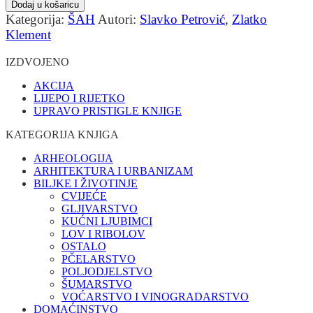
Dodaj u košaricu
Kategorija:
ŠAH
Autori:
Slavko Petrović
,
Zlatko
Klement
IZDVOJENO
AKCIJA
LIJEPO I RIJETKO
UPRAVO PRISTIGLE KNJIGE
KATEGORIJA KNJIGA
ARHEOLOGIJA
ARHITEKTURA I URBANIZAM
BILJKE I ŽIVOTINJE
CVIJEĆE
GLJIVARSTVO
KUĆNI LJUBIMCI
LOV I RIBOLOV
OSTALO
PČELARSTVO
POLJODJELSTVO
ŠUMARSTVO
VOĆARSTVO I VINOGRADARSTVO
DOMAĆINSTVO