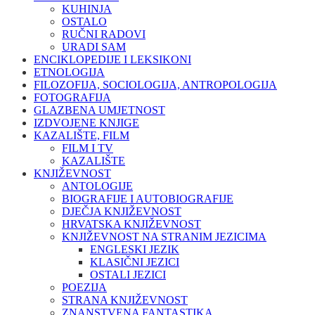
KUHINJA
OSTALO
RUČNI RADOVI
URADI SAM
ENCIKLOPEDIJE I LEKSIKONI
ETNOLOGIJA
FILOZOFIJA, SOCIOLOGIJA, ANTROPOLOGIJA
FOTOGRAFIJA
GLAZBENA UMJETNOST
IZDVOJENE KNJIGE
KAZALIŠTE, FILM
FILM I TV
KAZALIŠTE
KNJIŽEVNOST
ANTOLOGIJE
BIOGRAFIJE I AUTOBIOGRAFIJE
DJEČJA KNJIŽEVNOST
HRVATSKA KNJIŽEVNOST
KNJIŽEVNOST NA STRANIM JEZICIMA
ENGLESKI JEZIK
KLASIČNI JEZICI
OSTALI JEZICI
POEZIJA
STRANA KNJIŽEVNOST
ZNANSTVENA FANTASTIKA