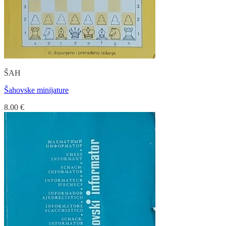
ŠAH
Šahovske minijature
8.00
€