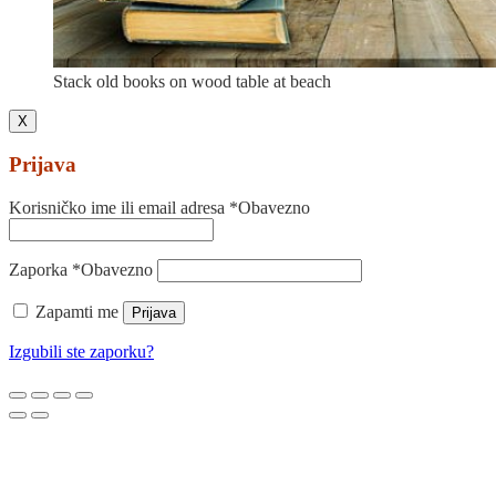
Stack old books on wood table at beach
X
Prijava
Korisničko ime ili email adresa
*
Obavezno
Zaporka
*
Obavezno
Zapamti me
Prijava
Izgubili ste zaporku?