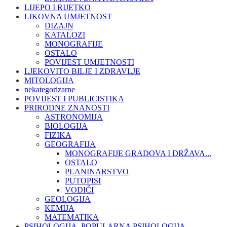
LIJEPO I RIJETKO
LIKOVNA UMJETNOST
DIZAJN
KATALOZI
MONOGRAFIJE
OSTALO
POVIJEST UMJETNOSTI
LJEKOVITO BILJE I ZDRAVLJE
MITOLOGIJA
nekategorizarne
POVIJEST I PUBLICISTIKA
PRIRODNE ZNANOSTI
ASTRONOMIJA
BIOLOGIJA
FIZIKA
GEOGRAFIJA
MONOGRAFIJE GRADOVA I DRŽAVA...
OSTALO
PLANINARSTVO
PUTOPISI
VODIČI
GEOLOGIJA
KEMIJA
MATEMATIKA
PSIHOLOGIJA, POPULARNA PSIHOLOGIJA,