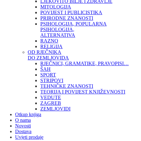
LJEKOVITO BILJE I ZDRAVLJE
MITOLOGIJA
POVIJEST I PUBLICISTIKA
PRIRODNE ZNANOSTI
PSIHOLOGIJA, POPULARNA
PSIHOLOGIJA,
ALTERNATIVA
RAZNO
RELIGIJA
OD RJEČNIKA
DO ZEMLJOVIDA
RJEČNICI, GRAMATIKE, PRAVOPISI…
ŠAH
SPORT
STRIPOVI
TEHNIČKE ZNANOSTI
TEORIJA I POVIJEST KNJIŽEVNOSTI
VEDUTE
ZAGREB
ZEMLJOVIDI
Otkup knjiga
O nama
Novosti
Dostava
Uvjeti prodaje