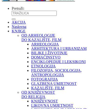
Pretraži:
AKCIJA
Naslovna
KNJIGE
OD ARHEOLOGIJE
DO KAZALIŠTE, FILM
ARHEOLOGIJA
ARHITEKTURA I URBANIZAM
BILJKE I ŽIVOTINJE
DOMAĆINSTVO
ENCIKLOPEDIJE I LEKSIKONI
ETNOLOGIJA
FILOZOFIJA, SOCIOLOGIJA,
ANTROPOLOGIJA
FOTOGRAFIJA
GLAZBENA UMJETNOST
KAZALIŠTE, FILM
OD KNJIŽEVNOST
DO RELIGIJA
KNJIŽEVNOST
LIKOVNA UMJETNOST