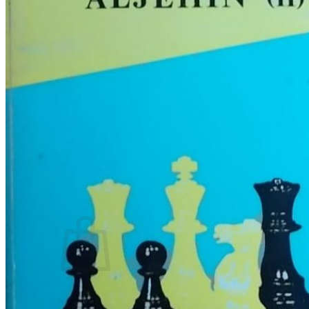
RJEČNICI, GRAMATIKE, PRAVOPISI…
ŠAH
SPORT
STRIPOVI
TEHNIČKE ZNANOSTI
TEORIJA I POVIJEST KNJIŽEVNOSTI
VEDUTE
ZAGREB
ZEMLJOVIDI
Otkup knjiga
O nama
Novosti
AKCIJA
Pretraži:
Nema proizvoda u košarici