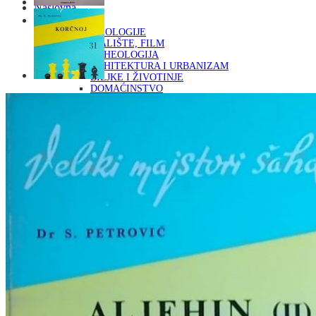
Naslovna
KNJIGE
OD ARHEOLOGIJE
DO KAZALIŠTE, FILM
ARHEOLOGIJA
ARHITEKTURA I URBANIZAM
BILJKE I ŽIVOTINJE
DOMAĆINSTVO
ENCIKLOPEDIJE I LEKSIKONI
ETNOLOGIJA
FILOZOFIJA, SOCIOLOGIJA, ANTROPOLOGIJA
FOTOGRAFIJA
GLAZBENA UMJETNOST
KAZALIŠTE, FILM
OD KNJIŽEVNOST
DO RELIGIJA
KNJIŽEVNOST
LIKOVNA UMJETNOST
LJEKOVITO BILJE I ZDRAVLJE
MITOLOGIJA
POVIJEST I PUBLICISTIKA
PRIRODNE ZNANOSTI
PSIHOLOGIJA, POPULARNA PSIHOLOGIJA,
ALTERNATIVA
RAZNO
RELIGIJA
OD RJEČNIKA
DO ZEMLJOVIDA