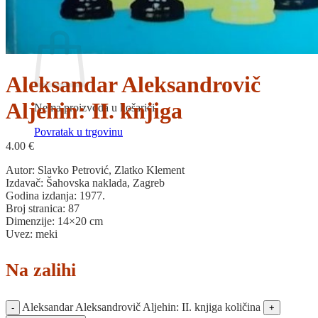
Povratak u trgovinu
Košarica
Aleksandar Aleksandrovič
Aljehin: II. knjiga
Nema proizvoda u košarici
Povratak u trgovinu
4.00
€
Autor: Slavko Petrović, Zlatko Klement
Izdavač: Šahovska naklada, Zagreb
Godina izdanja: 1977.
Broj stranica: 87
Dimenzije: 14×20 cm
Uvez: meki
Na zalihi
Aleksandar Aleksandrovič Aljehin: II. knjiga količina