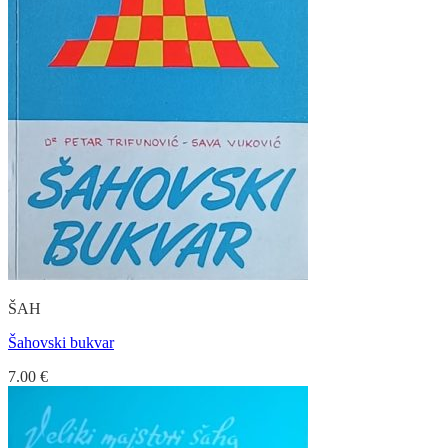
ŠAH
Šahovski bukvar
7.00
€