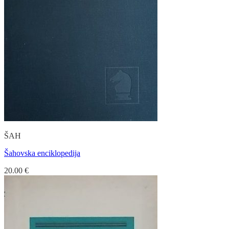
ŠAH
Šahovska enciklopedija
20.00
€