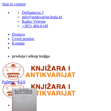
Skip to content
Dežmanova 3
info@antikvarijat-brala.hr
Radno Vrijeme
+3851 484-6149
Dostava
Uvjeti prodaje
Kontakt
prodaja i otkup knjiga
Početna
/
ŠAH