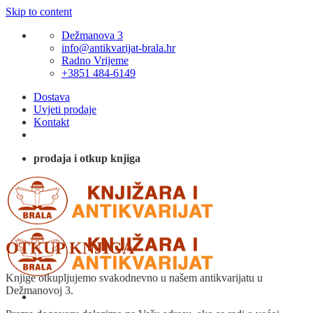
Skip to content
Dežmanova 3
info@antikvarijat-brala.hr
Radno Vrijeme
+3851 484-6149
Dostava
Uvjeti prodaje
Kontakt
prodaja i otkup knjiga
OTKUP KNJIGA
Knjige otkupljujemo svakodnevno u našem antikvarijatu u
Dežmanovoj 3.