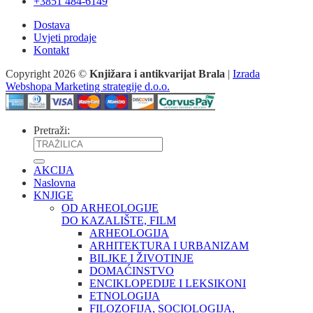
+3851 484-6149
Dostava
Uvjeti prodaje
Kontakt
Copyright 2026 ©
Knjižara i antikvarijat Brala
|
Izrada
Webshopa Marketing strategije d.o.o.
Pretraži:
AKCIJA
Naslovna
KNJIGE
OD ARHEOLOGIJE
DO KAZALIŠTE, FILM
ARHEOLOGIJA
ARHITEKTURA I URBANIZAM
BILJKE I ŽIVOTINJE
DOMAĆINSTVO
ENCIKLOPEDIJE I LEKSIKONI
ETNOLOGIJA
FILOZOFIJA, SOCIOLOGIJA,