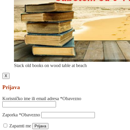
Stack old books on wood table at beach
X
Prijava
Korisničko ime ili email adresa
*
Obavezno
Zaporka
*
Obavezno
Zapamti me
Prijava