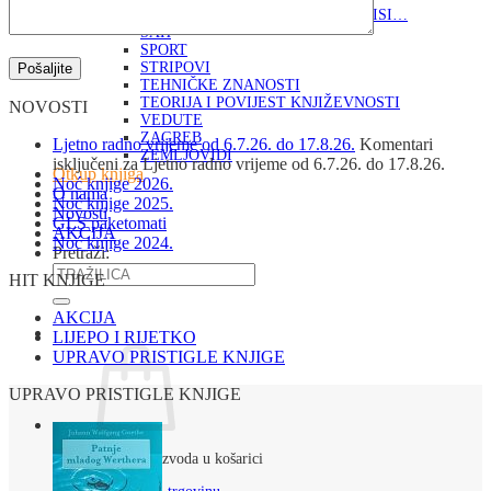
RJEČNICI, GRAMATIKE, PRAVOPISI…
ŠAH
SPORT
STRIPOVI
TEHNIČKE ZNANOSTI
TEORIJA I POVIJEST KNJIŽEVNOSTI
NOVOSTI
VEDUTE
ZAGREB
Ljetno radno vrijeme od 6.7.26. do 17.8.26.
Komentari
ZEMLJOVIDI
isključeni
za Ljetno radno vrijeme od 6.7.26. do 17.8.26.
Otkup knjiga
Noć knjige 2026.
O nama
Noć knjige 2025.
Novosti
GLS paketomati
AKCIJA
Noć knjige 2024.
Pretraži:
HIT KNJIGE
AKCIJA
LIJEPO I RIJETKO
UPRAVO PRISTIGLE KNJIGE
UPRAVO PRISTIGLE KNJIGE
Nema proizvoda u košarici