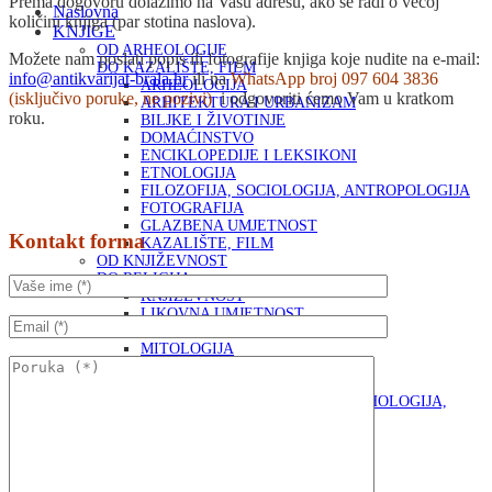
Prema dogovoru dolazimo na Vašu adresu, ako se radi o većoj
Naslovna
količini knjiga (par stotina naslova).
KNJIGE
OD ARHEOLOGIJE
Možete nam poslati popis ili fotografije knjiga
koje nudite na e-mail:
DO KAZALIŠTE, FILM
info@antikvarijat-brala.hr
ili na
WhatsApp broj 097 604 3836
ARHEOLOGIJA
(isključivo poruke, ne pozivi)
i odgovoriti ćemo Vam u kratkom
ARHITEKTURA I URBANIZAM
roku.
BILJKE I ŽIVOTINJE
DOMAĆINSTVO
ENCIKLOPEDIJE I LEKSIKONI
ETNOLOGIJA
FILOZOFIJA, SOCIOLOGIJA, ANTROPOLOGIJA
FOTOGRAFIJA
GLAZBENA UMJETNOST
Kontakt forma
KAZALIŠTE, FILM
OD KNJIŽEVNOST
DO RELIGIJA
KNJIŽEVNOST
LIKOVNA UMJETNOST
LJEKOVITO BILJE I ZDRAVLJE
MITOLOGIJA
POVIJEST I PUBLICISTIKA
PRIRODNE ZNANOSTI
PSIHOLOGIJA, POPULARNA PSIHOLOGIJA,
ALTERNATIVA
RAZNO
RELIGIJA
OD RJEČNIKA
DO ZEMLJOVIDA