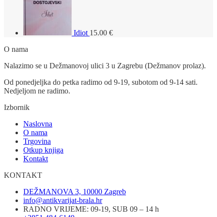
Idiot
15.00
€
O nama
Nalazimo se u Dežmanovoj ulici 3 u Zagrebu (Dežmanov prolaz).
Od ponedjeljka do petka radimo od 9-19, subotom od 9-14 sati.
Nedjeljom ne radimo.
Izbornik
Naslovna
O nama
Trgovina
Otkup knjiga
Kontakt
KONTAKT
DEŽMANOVA 3, 10000 Zagreb
info@antikvarijat-brala.hr
RADNO VRIJEME: 09-19, SUB 09 – 14 h