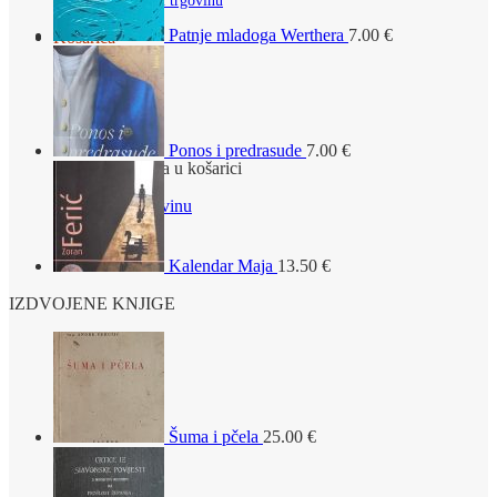
Povratak u trgovinu
Patnje mladoga Werthera
7.00
€
Košarica
Ponos i predrasude
7.00
€
Nema proizvoda u košarici
Povratak u trgovinu
Kalendar Maja
13.50
€
IZDVOJENE KNJIGE
Šuma i pčela
25.00
€