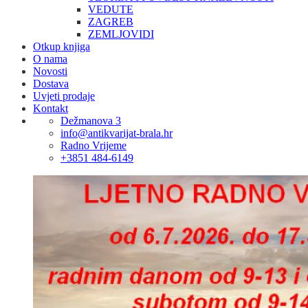
VEDUTE
ZAGREB
ZEMLJOVIDI
Otkup knjiga
O nama
Novosti
Dostava
Uvjeti prodaje
Kontakt
Dežmanova 3
info@antikvarijat-brala.hr
Radno Vrijeme
+3851 484-6149