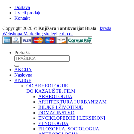
Dostava
Uvjeti prodaje
Kontakt
Copyright 2026 ©
Knjižara i antikvarijat Brala
|
Izrada
Webshopa Marketing strategije d.o.o.
Pretraži:
AKCIJA
Naslovna
KNJIGE
OD ARHEOLOGIJE
DO KAZALIŠTE, FILM
ARHEOLOGIJA
ARHITEKTURA I URBANIZAM
BILJKE I ŽIVOTINJE
DOMAĆINSTVO
ENCIKLOPEDIJE I LEKSIKONI
ETNOLOGIJA
FILOZOFIJA, SOCIOLOGIJA,