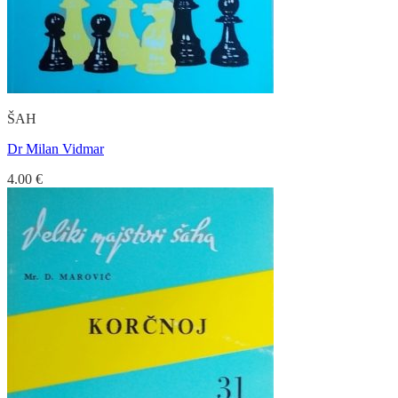
ŠAH
Dr Milan Vidmar
4.00
€