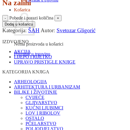
Povratak u trgovinu
Na zalihi
Košarica
Pobede i porazi količina
Dodaj u košaricu
Kategorija:
ŠAH
Autor:
Svetozar Gligorić
IZDVOJENO
Nema proizvoda u košarici
AKCIJA
Povratak u trgovinu
LIJEPO I RIJETKO
UPRAVO PRISTIGLE KNJIGE
KATEGORIJA KNJIGA
ARHEOLOGIJA
ARHITEKTURA I URBANIZAM
BILJKE I ŽIVOTINJE
CVIJEĆE
GLJIVARSTVO
KUĆNI LJUBIMCI
LOV I RIBOLOV
OSTALO
PČELARSTVO
POLJODJELSTVO