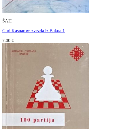
ŠAH
Gari Kasparov: zvezda iz Bakua 1
7.00
€