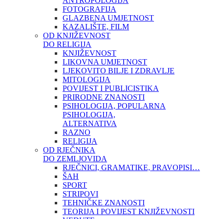
ANTROPOLOGIJA
FOTOGRAFIJA
GLAZBENA UMJETNOST
KAZALIŠTE, FILM
OD KNJIŽEVNOST
DO RELIGIJA
KNJIŽEVNOST
LIKOVNA UMJETNOST
LJEKOVITO BILJE I ZDRAVLJE
MITOLOGIJA
POVIJEST I PUBLICISTIKA
PRIRODNE ZNANOSTI
PSIHOLOGIJA, POPULARNA
PSIHOLOGIJA,
ALTERNATIVA
RAZNO
RELIGIJA
OD RJEČNIKA
DO ZEMLJOVIDA
RJEČNICI, GRAMATIKE, PRAVOPISI…
ŠAH
SPORT
STRIPOVI
TEHNIČKE ZNANOSTI
TEORIJA I POVIJEST KNJIŽEVNOSTI