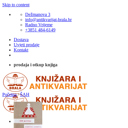
Skip to content
Dežmanova 3
info@antikvarijat-brala.hr
Radno Vrijeme
+3851 484-6149
Dostava
Uvjeti prodaje
Kontakt
prodaja i otkup knjiga
Početna
/
ŠAH