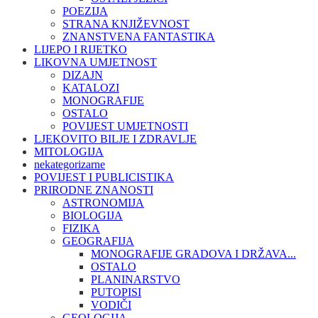
POEZIJA
STRANA KNJIŽEVNOST
ZNANSTVENA FANTASTIKA
LIJEPO I RIJETKO
LIKOVNA UMJETNOST
DIZAJN
KATALOZI
MONOGRAFIJE
OSTALO
POVIJEST UMJETNOSTI
LJEKOVITO BILJE I ZDRAVLJE
MITOLOGIJA
nekategorizarne
POVIJEST I PUBLICISTIKA
PRIRODNE ZNANOSTI
ASTRONOMIJA
BIOLOGIJA
FIZIKA
GEOGRAFIJA
MONOGRAFIJE GRADOVA I DRŽAVA...
OSTALO
PLANINARSTVO
PUTOPISI
VODIČI
GEOLOGIJA