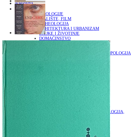
Naslovna
KNJIGE
OD ARHEOLOGIJE
DO KAZALIŠTE, FILM
ARHEOLOGIJA
ARHITEKTURA I URBANIZAM
BILJKE I ŽIVOTINJE
DOMAĆINSTVO
ENCIKLOPEDIJE I LEKSIKONI
ETNOLOGIJA
FILOZOFIJA, SOCIOLOGIJA, ANTROPOLOGIJA
FOTOGRAFIJA
GLAZBENA UMJETNOST
KAZALIŠTE, FILM
OD KNJIŽEVNOST
DO RELIGIJA
KNJIŽEVNOST
LIKOVNA UMJETNOST
LJEKOVITO BILJE I ZDRAVLJE
MITOLOGIJA
POVIJEST I PUBLICISTIKA
PRIRODNE ZNANOSTI
PSIHOLOGIJA, POPULARNA PSIHOLOGIJA,
ALTERNATIVA
RAZNO
RELIGIJA
OD RJEČNIKA
DO ZEMLJOVIDA