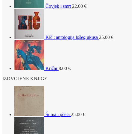
Čovjek i smrt
22.00
€
Kič : antologija lošeg ukusa
25.00
€
Križar
8.00
€
IZDVOJENE KNJIGE
Šuma i pčela
25.00
€