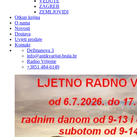
VEDUTE
ZAGREB
ZEMLJOVIDI
Otkup knjiga
O nama
Novosti
Dostava
Uvjeti prodaje
Kontakt
Dežmanova 3
info@antikvarijat-brala.hr
Radno Vrijeme
+3851 484-6149