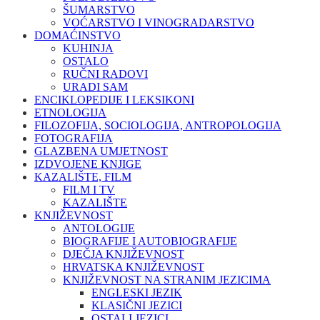
ŠUMARSTVO
VOĆARSTVO I VINOGRADARSTVO
DOMAĆINSTVO
KUHINJA
OSTALO
RUČNI RADOVI
URADI SAM
ENCIKLOPEDIJE I LEKSIKONI
ETNOLOGIJA
FILOZOFIJA, SOCIOLOGIJA, ANTROPOLOGIJA
FOTOGRAFIJA
GLAZBENA UMJETNOST
IZDVOJENE KNJIGE
KAZALIŠTE, FILM
FILM I TV
KAZALIŠTE
KNJIŽEVNOST
ANTOLOGIJE
BIOGRAFIJE I AUTOBIOGRAFIJE
DJEČJA KNJIŽEVNOST
HRVATSKA KNJIŽEVNOST
KNJIŽEVNOST NA STRANIM JEZICIMA
ENGLESKI JEZIK
KLASIČNI JEZICI
OSTALI JEZICI