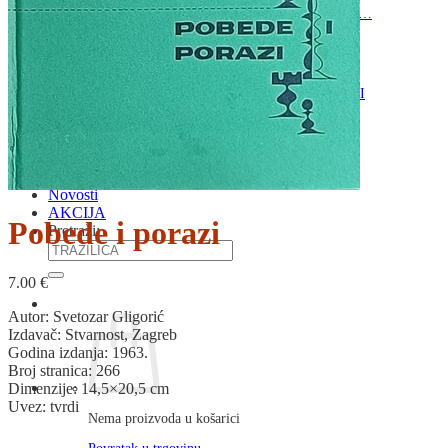
RJEČNICI, GRAMATIKE, PRAVOPISI…
ŠAH
SPORT
STRIPOVI
TEHNIČKE ZNANOSTI
TEORIJA I POVIJEST KNJIŽEVNOSTI
VEDUTE
ZAGREB
ZEMLJOVIDI
Otkup knjiga
O nama
Novosti
AKCIJA
Pobede i porazi
Pretraži:
7.00
€
Autor: Svetozar Gligorić
Izdavač: Stvarnost, Zagreb
Godina izdanja: 1963.
Broj stranica: 266
Dimenzije: 14,5×20,5 cm
Uvez: tvrdi
Nema proizvoda u košarici