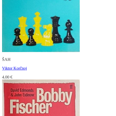
ŠAH
Viktor Korčnoj
4.00
€