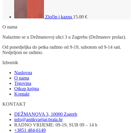
Zločin i kazna
15.00
€
O nama
Nalazimo se u Dežmanovoj ulici 3 u Zagrebu (Dežmanov prolaz).
Od ponedjeljka do petka radimo od 9-19, subotom od 9-14 sati.
Nedjeljom ne radimo.
Izbornik
Naslovna
O nama
Trgovina
Otkup knjiga
Kontakt
KONTAKT
DEŽMANOVA 3, 10000 Zagreb
info@antikvarijat-brala.hr
RADNO VRIJEME: 09-19, SUB 09 – 14 h
+3851 484-6149