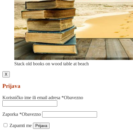
Stack old books on wood table at beach
X
Prijava
Korisničko ime ili email adresa
*
Obavezno
Zaporka
*
Obavezno
Zapamti me
Prijava