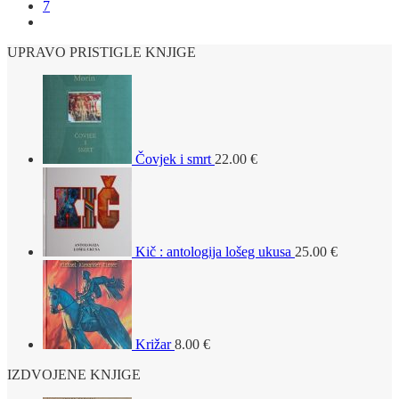
7
UPRAVO PRISTIGLE KNJIGE
Čovjek i smrt
22.00
€
Kič : antologija lošeg ukusa
25.00
€
Križar
8.00
€
IZDVOJENE KNJIGE