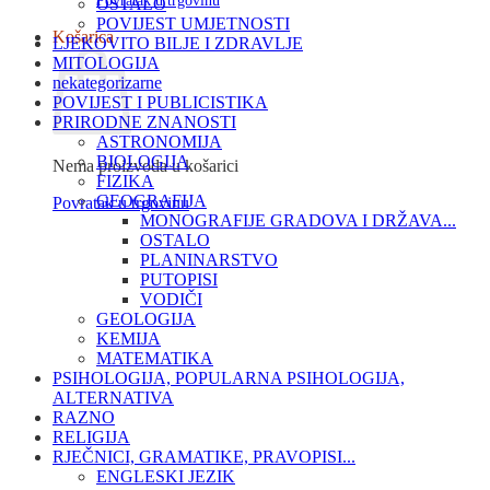
Povratak u trgovinu
OSTALO
POVIJEST UMJETNOSTI
Košarica
LJEKOVITO BILJE I ZDRAVLJE
MITOLOGIJA
nekategorizarne
POVIJEST I PUBLICISTIKA
PRIRODNE ZNANOSTI
ASTRONOMIJA
BIOLOGIJA
Nema proizvoda u košarici
FIZIKA
GEOGRAFIJA
Povratak u trgovinu
MONOGRAFIJE GRADOVA I DRŽAVA...
OSTALO
PLANINARSTVO
PUTOPISI
VODIČI
GEOLOGIJA
KEMIJA
MATEMATIKA
PSIHOLOGIJA, POPULARNA PSIHOLOGIJA,
ALTERNATIVA
RAZNO
RELIGIJA
RJEČNICI, GRAMATIKE, PRAVOPISI...
ENGLESKI JEZIK