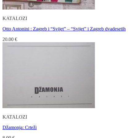
KATALOZI
Otto Antonini : Zagreb i “Svijet” – “Svijet” i Zagreb dvadesetih
20.00
€
KATALOZI
Džamonja: Crteži
8.00
€