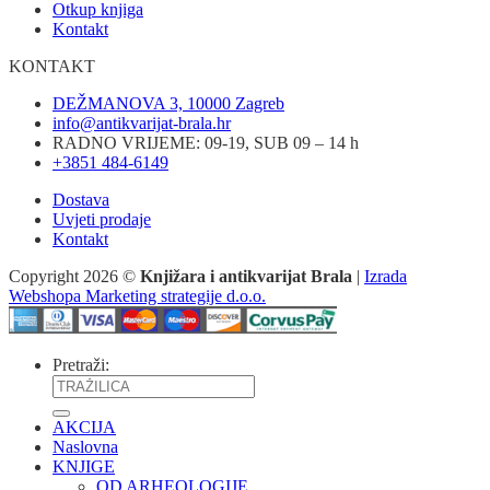
Otkup knjiga
Kontakt
KONTAKT
DEŽMANOVA 3, 10000 Zagreb
info@antikvarijat-brala.hr
RADNO VRIJEME: 09-19, SUB 09 – 14 h
+3851 484-6149
Dostava
Uvjeti prodaje
Kontakt
Copyright 2026 ©
Knjižara i antikvarijat Brala
|
Izrada
Webshopa Marketing strategije d.o.o.
Pretraži:
AKCIJA
Naslovna
KNJIGE
OD ARHEOLOGIJE