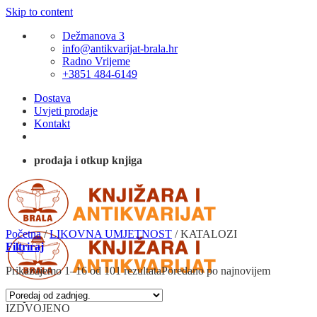
Skip to content
Dežmanova 3
info@antikvarijat-brala.hr
Radno Vrijeme
+3851 484-6149
Dostava
Uvjeti prodaje
Kontakt
prodaja i otkup knjiga
Početna
/
LIKOVNA UMJETNOST
/
KATALOZI
Filtriraj
Prikazujemo 1–16 od 101 rezultata
Poredano po najnovijem
IZDVOJENO