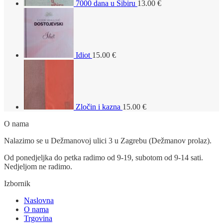
7000 dana u Sibiru
13.00
€
Idiot
15.00
€
Zločin i kazna
15.00
€
O nama
Nalazimo se u Dežmanovoj ulici 3 u Zagrebu (Dežmanov prolaz).
Od ponedjeljka do petka radimo od 9-19, subotom od 9-14 sati.
Nedjeljom ne radimo.
Izbornik
Naslovna
O nama
Trgovina