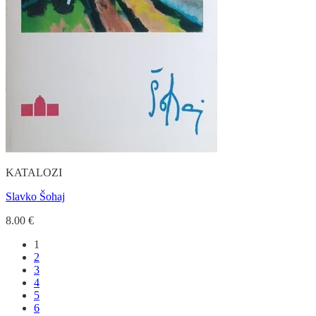
KATALOZI
Slavko Šohaj
8.00
€
1
2
3
4
5
6