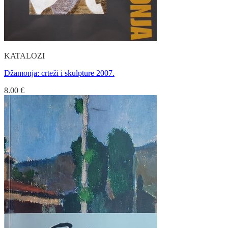
KATALOZI
Džamonja: crteži i skulpture 2007.
8.00
€