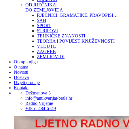
OD RJEČNIKA
DO ZEMLJOVIDA
RJEČNICI, GRAMATIKE, PRAVOPISI…
ŠAH
SPORT
STRIPOVI
TEHNIČKE ZNANOSTI
TEORIJA I POVIJEST KNJIŽEVNOSTI
VEDUTE
ZAGREB
ZEMLJOVIDI
Otkup knjiga
O nama
Novosti
Dostava
Uvjeti prodaje
Kontakt
Dežmanova 3
info@antikvarijat-brala.hr
Radno Vrijeme
+3851 484-6149