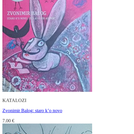
KATALOZI
Zvonimir Balog: staro k’o novo
7.00
€