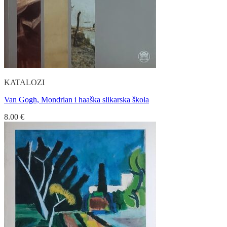
KATALOZI
Van Gogh, Mondrian i haaška slikarska škola
8.00
€