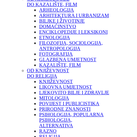
DO KAZALIŠTE, FILM
ARHEOLOGIJA
ARHITEKTURA I URBANIZAM
BILJKE I ŽIVOTINJE
DOMAĆINSTVO
ENCIKLOPEDIJE I LEKSIKONI
ETNOLOGIJA
FILOZOFIJA, SOCIOLOGIJA,
ANTROPOLOGIJA
FOTOGRAFIJA
GLAZBENA UMJETNOST
KAZALIŠTE, FILM
OD KNJIŽEVNOST
DO RELIGIJA
KNJIŽEVNOST
LIKOVNA UMJETNOST
LJEKOVITO BILJE I ZDRAVLJE
MITOLOGIJA
POVIJEST I PUBLICISTIKA
PRIRODNE ZNANOSTI
PSIHOLOGIJA, POPULARNA
PSIHOLOGIJA,
ALTERNATIVA
RAZNO
RELIGIJA