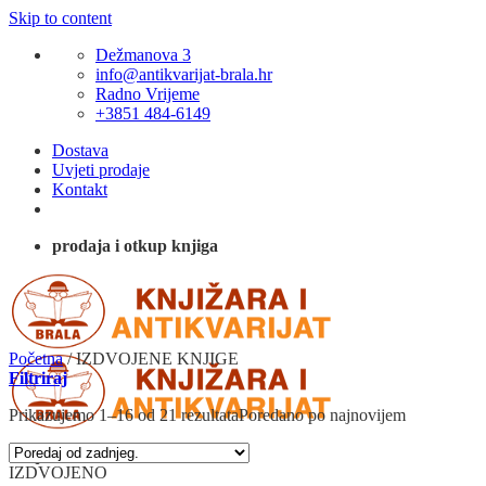
Skip to content
Dežmanova 3
info@antikvarijat-brala.hr
Radno Vrijeme
+3851 484-6149
Dostava
Uvjeti prodaje
Kontakt
prodaja i otkup knjiga
Početna
/
IZDVOJENE KNJIGE
Filtriraj
Prikazujemo 1–16 od 21 rezultata
Poredano po najnovijem
IZDVOJENO