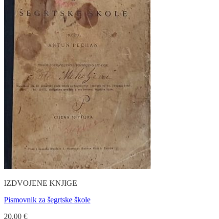
IZDVOJENE KNJIGE
Pismovnik za šegrtske škole
20.00
€