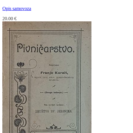
Opis samovoza
20.00
€