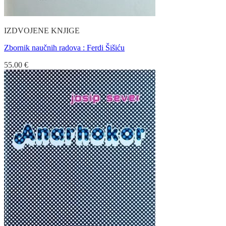
IZDVOJENE KNJIGE
Zbornik naučnih radova : Ferdi Šišiću
55.00
€