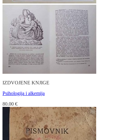
IZDVOJENE KNJIGE
Psihologija i alkemija
80.00
€