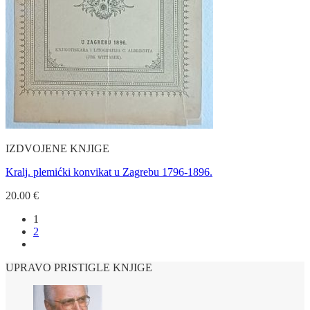
IZDVOJENE KNJIGE
Kralj. plemićki konvikat u Zagrebu 1796-1896.
20.00
€
1
2
UPRAVO PRISTIGLE KNJIGE