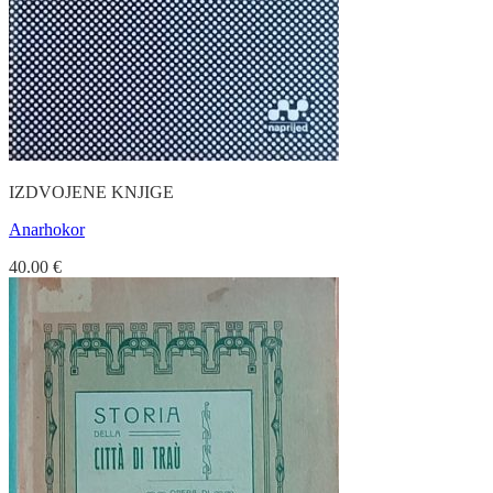
IZDVOJENE KNJIGE
Anarhokor
40.00
€