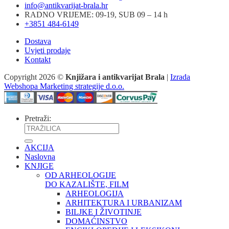
info@antikvarijat-brala.hr
RADNO VRIJEME: 09-19, SUB 09 – 14 h
+3851 484-6149
Dostava
Uvjeti prodaje
Kontakt
Copyright 2026 ©
Knjižara i antikvarijat Brala
|
Izrada
Webshopa Marketing strategije d.o.o.
Pretraži:
AKCIJA
Naslovna
KNJIGE
OD ARHEOLOGIJE
DO KAZALIŠTE, FILM
ARHEOLOGIJA
ARHITEKTURA I URBANIZAM
BILJKE I ŽIVOTINJE
DOMAĆINSTVO