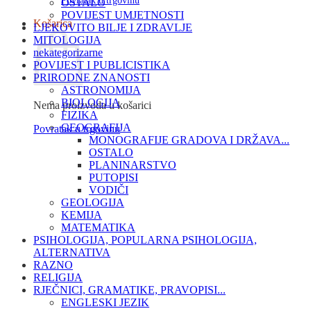
Povratak u trgovinu
OSTALO
POVIJEST UMJETNOSTI
Košarica
LJEKOVITO BILJE I ZDRAVLJE
MITOLOGIJA
nekategorizarne
POVIJEST I PUBLICISTIKA
PRIRODNE ZNANOSTI
ASTRONOMIJA
BIOLOGIJA
Nema proizvoda u košarici
FIZIKA
GEOGRAFIJA
Povratak u trgovinu
MONOGRAFIJE GRADOVA I DRŽAVA...
OSTALO
PLANINARSTVO
PUTOPISI
VODIČI
GEOLOGIJA
KEMIJA
MATEMATIKA
PSIHOLOGIJA, POPULARNA PSIHOLOGIJA,
ALTERNATIVA
RAZNO
RELIGIJA
RJEČNICI, GRAMATIKE, PRAVOPISI...
ENGLESKI JEZIK