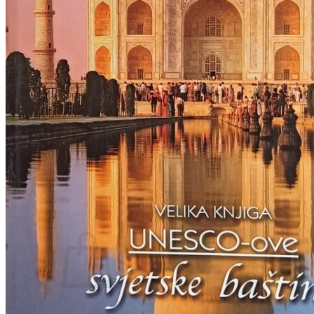
RELIGIJA
OD RJEČNIKA
DO ZEMLJOVIDA
RJEČNICI, GRAMATIKE, PRAVOPISI…
ŠAH
SPORT
STRIPOVI
TEHNIČKE ZNANOSTI
TEORIJA I POVIJEST KNJIŽEVNOSTI
VEDUTE
ZAGREB
ZEMLJOVIDI
Otkup knjiga
O nama
Novosti
AKCIJA
Pretraži:
Nema proizvoda u košarici