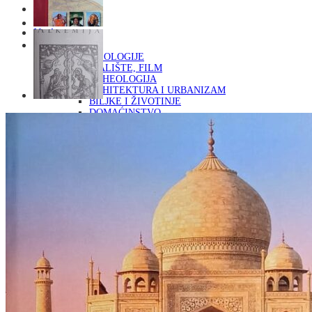
Naslovna
KNJIGE
OD ARHEOLOGIJE
DO KAZALIŠTE, FILM
ARHEOLOGIJA
ARHITEKTURA I URBANIZAM
BILJKE I ŽIVOTINJE
DOMAĆINSTVO
ENCIKLOPEDIJE I LEKSIKONI
ETNOLOGIJA
FILOZOFIJA, SOCIOLOGIJA, ANTROPOLOGIJA
FOTOGRAFIJA
GLAZBENA UMJETNOST
KAZALIŠTE, FILM
OD KNJIŽEVNOST
DO RELIGIJA
KNJIŽEVNOST
LIKOVNA UMJETNOST
LJEKOVITO BILJE I ZDRAVLJE
MITOLOGIJA
POVIJEST I PUBLICISTIKA
PRIRODNE ZNANOSTI
PSIHOLOGIJA, POPULARNA PSIHOLOGIJA,
ALTERNATIVA
RAZNO