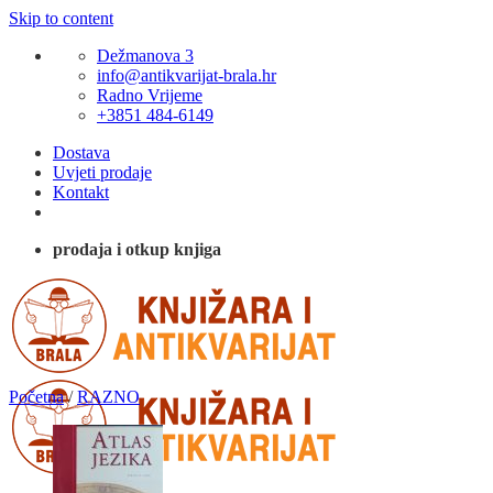
Skip to content
Dežmanova 3
info@antikvarijat-brala.hr
Radno Vrijeme
+3851 484-6149
Dostava
Uvjeti prodaje
Kontakt
prodaja i otkup knjiga
Početna
/
RAZNO