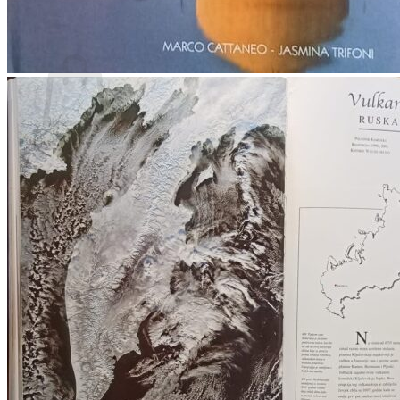
Povratak u trgovinu
Košarica
Nema proizvoda u košarici
Povratak u trgovinu