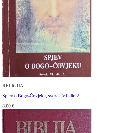
RELIGIJA
Spjev o Bogo-Čovjeku, svezak VI. dio 2.
8.00
€