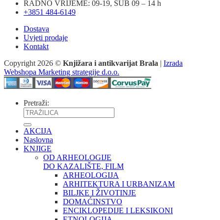
RADNO VRIJEME: 09-19, SUB 09 – 14 h
+3851 484-6149
Dostava
Uvjeti prodaje
Kontakt
Copyright 2026 ©
Knjižara i antikvarijat Brala
|
Izrada
Webshopa Marketing strategije d.o.o.
Pretraži:
AKCIJA
Naslovna
KNJIGE
OD ARHEOLOGIJE
DO KAZALIŠTE, FILM
ARHEOLOGIJA
ARHITEKTURA I URBANIZAM
BILJKE I ŽIVOTINJE
DOMAĆINSTVO
ENCIKLOPEDIJE I LEKSIKONI
ETNOLOGIJA