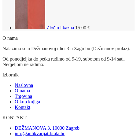
Zločin i kazna
15.00
€
O nama
Nalazimo se u Dežmanovoj ulici 3 u Zagrebu (Dežmanov prolaz).
Od ponedjeljka do petka radimo od 9-19, subotom od 9-14 sati.
Nedjeljom ne radimo.
Izbornik
Naslovna
O nama
Trgovina
Otkup knjiga
Kontakt
KONTAKT
DEŽMANOVA 3, 10000 Zagreb
info@antikvarijat-brala.hr