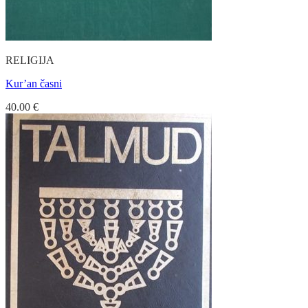
RELIGIJA
Kur’an časni
40.00
€