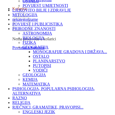
Povratak u trgovinu
OSTALO
POVIJEST UMJETNOSTI
Košarica
LJEKOVITO BILJE I ZDRAVLJE
MITOLOGIJA
nekategorizarne
POVIJEST I PUBLICISTIKA
PRIRODNE ZNANOSTI
ASTRONOMIJA
BIOLOGIJA
Nema proizvoda u košarici
FIZIKA
GEOGRAFIJA
Povratak u trgovinu
MONOGRAFIJE GRADOVA I DRŽAVA...
OSTALO
PLANINARSTVO
PUTOPISI
VODIČI
GEOLOGIJA
KEMIJA
MATEMATIKA
PSIHOLOGIJA, POPULARNA PSIHOLOGIJA,
ALTERNATIVA
RAZNO
RELIGIJA
RJEČNICI, GRAMATIKE, PRAVOPISI...
ENGLESKI JEZIK