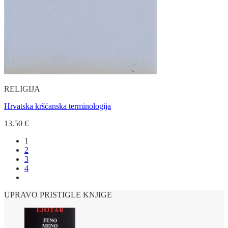
RELIGIJA
Hrvatska kršćanska terminologija
13.50
€
1
2
3
4
UPRAVO PRISTIGLE KNJIGE