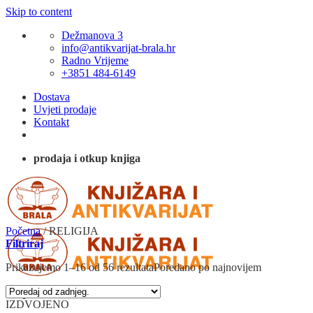
Skip to content
Dežmanova 3
info@antikvarijat-brala.hr
Radno Vrijeme
+3851 484-6149
Dostava
Uvjeti prodaje
Kontakt
prodaja i otkup knjiga
Početna
/
RELIGIJA
Filtriraj
Prikazujemo 1–16 od 56 rezultata
Poredano po najnovijem
IZDVOJENO