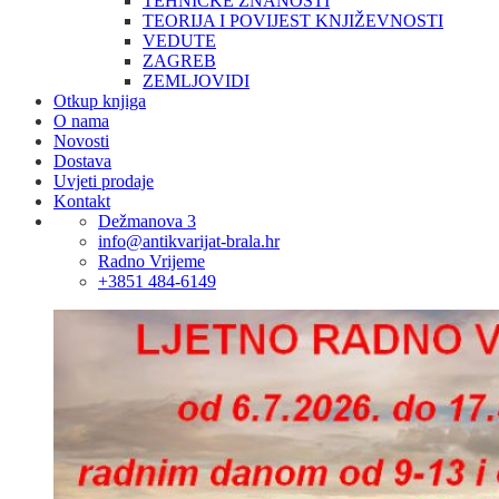
TEHNIČKE ZNANOSTI
TEORIJA I POVIJEST KNJIŽEVNOSTI
VEDUTE
ZAGREB
ZEMLJOVIDI
Otkup knjiga
O nama
Novosti
Dostava
Uvjeti prodaje
Kontakt
Dežmanova 3
info@antikvarijat-brala.hr
Radno Vrijeme
+3851 484-6149