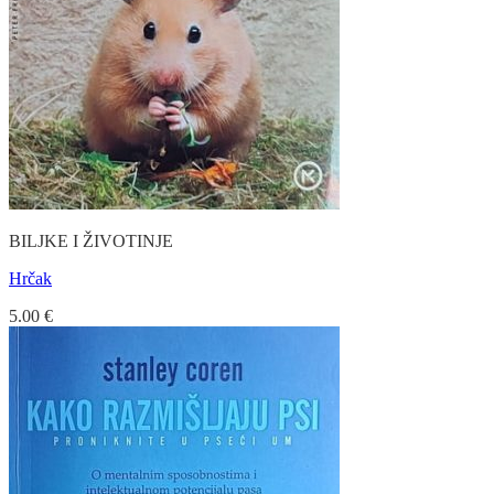
BILJKE I ŽIVOTINJE
Hrčak
5.00
€