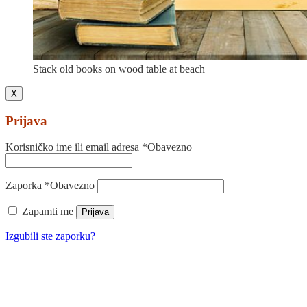
Stack old books on wood table at beach
X
Prijava
Korisničko ime ili email adresa
*
Obavezno
Zaporka
*
Obavezno
Zapamti me
Prijava
Izgubili ste zaporku?