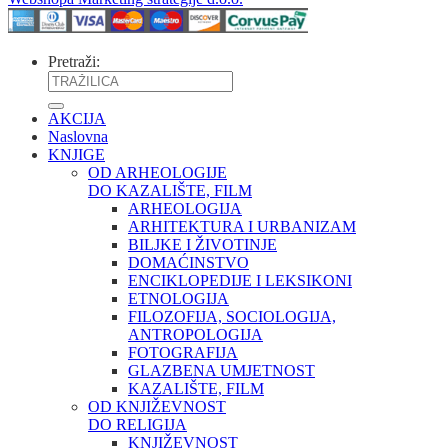
Pretraži:
AKCIJA
Naslovna
KNJIGE
OD ARHEOLOGIJE
DO KAZALIŠTE, FILM
ARHEOLOGIJA
ARHITEKTURA I URBANIZAM
BILJKE I ŽIVOTINJE
DOMAĆINSTVO
ENCIKLOPEDIJE I LEKSIKONI
ETNOLOGIJA
FILOZOFIJA, SOCIOLOGIJA,
ANTROPOLOGIJA
FOTOGRAFIJA
GLAZBENA UMJETNOST
KAZALIŠTE, FILM
OD KNJIŽEVNOST
DO RELIGIJA
KNJIŽEVNOST