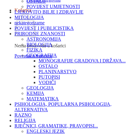
Povratak u trgovinu
OSTALO
POVIJEST UMJETNOSTI
Košarica
LJEKOVITO BILJE I ZDRAVLJE
MITOLOGIJA
nekategorizarne
POVIJEST I PUBLICISTIKA
PRIRODNE ZNANOSTI
ASTRONOMIJA
BIOLOGIJA
Nema proizvoda u košarici
FIZIKA
GEOGRAFIJA
Povratak u trgovinu
MONOGRAFIJE GRADOVA I DRŽAVA...
OSTALO
PLANINARSTVO
PUTOPISI
VODIČI
GEOLOGIJA
KEMIJA
MATEMATIKA
PSIHOLOGIJA, POPULARNA PSIHOLOGIJA,
ALTERNATIVA
RAZNO
RELIGIJA
RJEČNICI, GRAMATIKE, PRAVOPISI...
ENGLESKI JEZIK