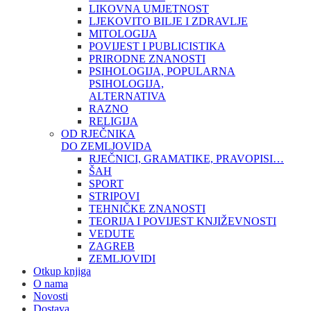
LIKOVNA UMJETNOST
LJEKOVITO BILJE I ZDRAVLJE
MITOLOGIJA
POVIJEST I PUBLICISTIKA
PRIRODNE ZNANOSTI
PSIHOLOGIJA, POPULARNA
PSIHOLOGIJA,
ALTERNATIVA
RAZNO
RELIGIJA
OD RJEČNIKA
DO ZEMLJOVIDA
RJEČNICI, GRAMATIKE, PRAVOPISI…
ŠAH
SPORT
STRIPOVI
TEHNIČKE ZNANOSTI
TEORIJA I POVIJEST KNJIŽEVNOSTI
VEDUTE
ZAGREB
ZEMLJOVIDI
Otkup knjiga
O nama
Novosti
Dostava