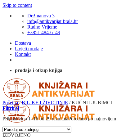
Skip to content
Dežmanova 3
info@antikvarijat-brala.hr
Radno Vrijeme
+3851 484-6149
Dostava
Uvjeti prodaje
Kontakt
prodaja i otkup knjiga
Početna
/
BILJKE I ŽIVOTINJE
/
KUĆNI LJUBIMCI
Filtriraj
Prikazujemo 1–16 od 29 rezultata
Poredano po najnovijem
IZDVOJENO