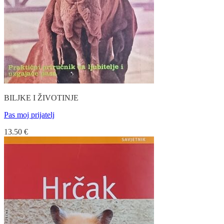
BILJKE I ŽIVOTINJE
Pas moj prijatelj
13.50
€