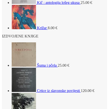
Kič : antologija lošeg ukusa
25.00
€
Križar
8.00
€
IZDVOJENE KNJIGE
Šuma i pčela
25.00
€
Crtice iz slavonske povijesti
120.00
€