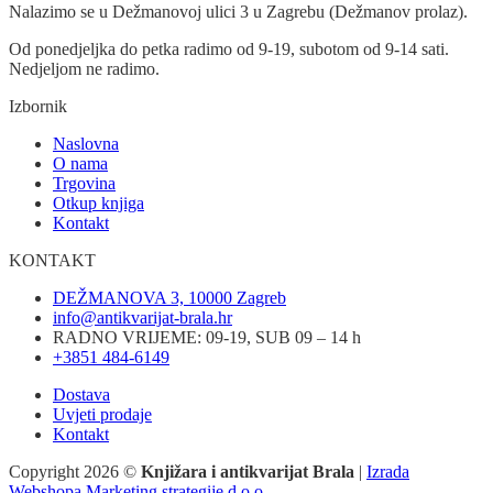
Nalazimo se u Dežmanovoj ulici 3 u Zagrebu (Dežmanov prolaz).
Od ponedjeljka do petka radimo od 9-19, subotom od 9-14 sati.
Nedjeljom ne radimo.
Izbornik
Naslovna
O nama
Trgovina
Otkup knjiga
Kontakt
KONTAKT
DEŽMANOVA 3, 10000 Zagreb
info@antikvarijat-brala.hr
RADNO VRIJEME: 09-19, SUB 09 – 14 h
+3851 484-6149
Dostava
Uvjeti prodaje
Kontakt
Copyright 2026 ©
Knjižara i antikvarijat Brala
|
Izrada
Webshopa Marketing strategije d.o.o.