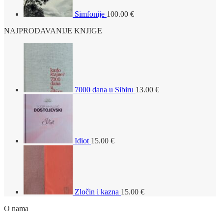
Simfonije
100.00
€
NAJPRODAVANIJE KNJIGE
7000 dana u Sibiru
13.00
€
Idiot
15.00
€
Zločin i kazna
15.00
€
O nama