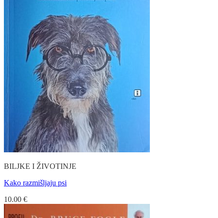
BILJKE I ŽIVOTINJE
Kako razmišljaju psi
10.00
€