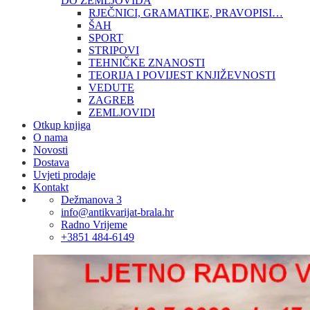
DO ZEMLJOVIDA
RJEČNICI, GRAMATIKE, PRAVOPISI…
ŠAH
SPORT
STRIPOVI
TEHNIČKE ZNANOSTI
TEORIJA I POVIJEST KNJIŽEVNOSTI
VEDUTE
ZAGREB
ZEMLJOVIDI
Otkup knjiga
O nama
Novosti
Dostava
Uvjeti prodaje
Kontakt
Dežmanova 3
info@antikvarijat-brala.hr
Radno Vrijeme
+3851 484-6149