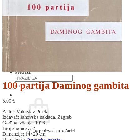
RJEČNICI, GRAMATIKE, PRAVOPISI…
ŠAH
SPORT
STRIPOVI
TEHNIČKE ZNANOSTI
TEORIJA I POVIJEST KNJIŽEVNOSTI
VEDUTE
ZAGREB
ZEMLJOVIDI
Otkup knjiga
O nama
Novosti
AKCIJA
Pretraži:
100 partija Daminog gambita
5.00
€
Autor: Vatroslav Petek
Izdavač: šahovska naklada, Zagreb
Godina izdanja: 1976.
Broj stranica: 32
Nema proizvoda u košarici
Dimenzije: 14×20 cm
Uvez: meki