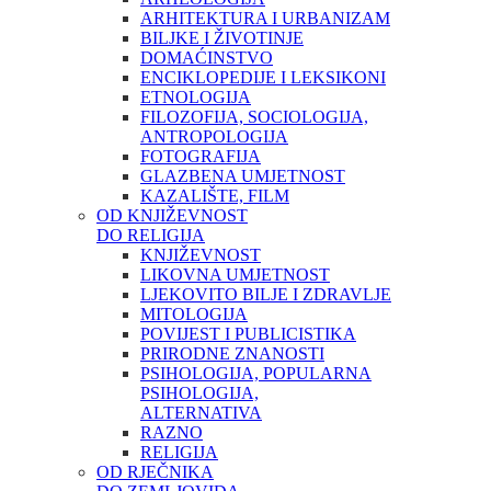
ARHITEKTURA I URBANIZAM
BILJKE I ŽIVOTINJE
DOMAĆINSTVO
ENCIKLOPEDIJE I LEKSIKONI
ETNOLOGIJA
FILOZOFIJA, SOCIOLOGIJA,
ANTROPOLOGIJA
FOTOGRAFIJA
GLAZBENA UMJETNOST
KAZALIŠTE, FILM
OD KNJIŽEVNOST
DO RELIGIJA
KNJIŽEVNOST
LIKOVNA UMJETNOST
LJEKOVITO BILJE I ZDRAVLJE
MITOLOGIJA
POVIJEST I PUBLICISTIKA
PRIRODNE ZNANOSTI
PSIHOLOGIJA, POPULARNA
PSIHOLOGIJA,
ALTERNATIVA
RAZNO
RELIGIJA
OD RJEČNIKA