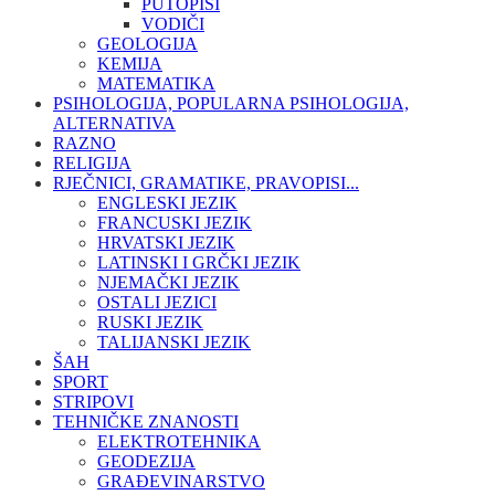
PUTOPISI
VODIČI
GEOLOGIJA
KEMIJA
MATEMATIKA
PSIHOLOGIJA, POPULARNA PSIHOLOGIJA,
ALTERNATIVA
RAZNO
RELIGIJA
RJEČNICI, GRAMATIKE, PRAVOPISI...
ENGLESKI JEZIK
FRANCUSKI JEZIK
HRVATSKI JEZIK
LATINSKI I GRČKI JEZIK
NJEMAČKI JEZIK
OSTALI JEZICI
RUSKI JEZIK
TALIJANSKI JEZIK
ŠAH
SPORT
STRIPOVI
TEHNIČKE ZNANOSTI
ELEKTROTEHNIKA
GEODEZIJA
GRAĐEVINARSTVO