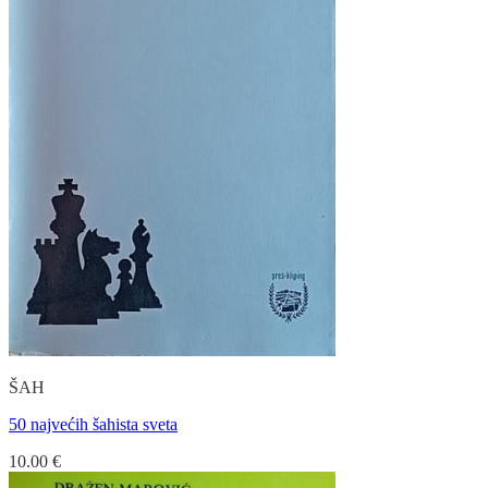
ŠAH
50 najvećih šahista sveta
10.00
€