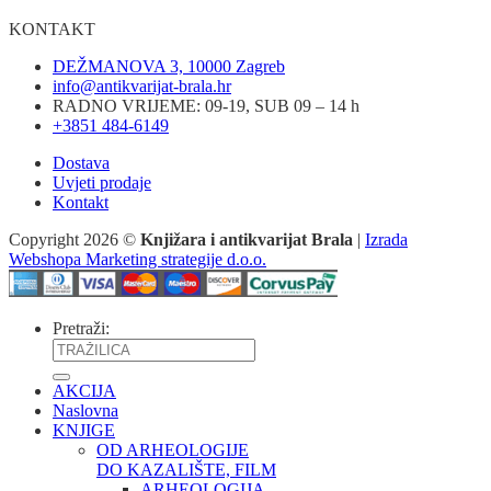
KONTAKT
DEŽMANOVA 3, 10000 Zagreb
info@antikvarijat-brala.hr
RADNO VRIJEME: 09-19, SUB 09 – 14 h
+3851 484-6149
Dostava
Uvjeti prodaje
Kontakt
Copyright 2026 ©
Knjižara i antikvarijat Brala
|
Izrada
Webshopa Marketing strategije d.o.o.
Pretraži:
AKCIJA
Naslovna
KNJIGE
OD ARHEOLOGIJE
DO KAZALIŠTE, FILM
ARHEOLOGIJA