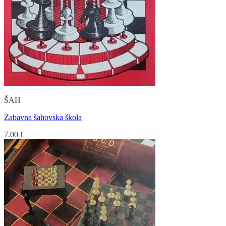
ŠAH
Zabavna šahovska škola
7.00
€