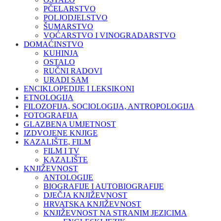
PČELARSTVO
POLJODJELSTVO
ŠUMARSTVO
VOĆARSTVO I VINOGRADARSTVO
DOMAĆINSTVO
KUHINJA
OSTALO
RUČNI RADOVI
URADI SAM
ENCIKLOPEDIJE I LEKSIKONI
ETNOLOGIJA
FILOZOFIJA, SOCIOLOGIJA, ANTROPOLOGIJA
FOTOGRAFIJA
GLAZBENA UMJETNOST
IZDVOJENE KNJIGE
KAZALIŠTE, FILM
FILM I TV
KAZALIŠTE
KNJIŽEVNOST
ANTOLOGIJE
BIOGRAFIJE I AUTOBIOGRAFIJE
DJEČJA KNJIŽEVNOST
HRVATSKA KNJIŽEVNOST
KNJIŽEVNOST NA STRANIM JEZICIMA