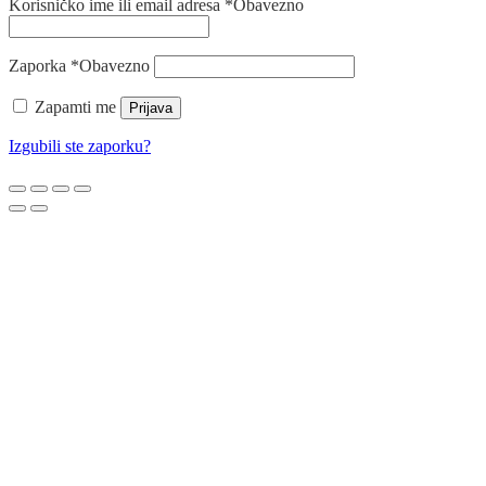
Korisničko ime ili email adresa
*
Obavezno
Zaporka
*
Obavezno
Zapamti me
Prijava
Izgubili ste zaporku?