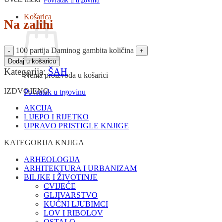
Povratak u trgovinu
Košarica
Na zalihi
100 partija Daminog gambita količina
Dodaj u košaricu
Kategorija:
ŠAH
Nema proizvoda u košarici
IZDVOJENO
Povratak u trgovinu
AKCIJA
LIJEPO I RIJETKO
UPRAVO PRISTIGLE KNJIGE
KATEGORIJA KNJIGA
ARHEOLOGIJA
ARHITEKTURA I URBANIZAM
BILJKE I ŽIVOTINJE
CVIJEĆE
GLJIVARSTVO
KUĆNI LJUBIMCI
LOV I RIBOLOV
OSTALO