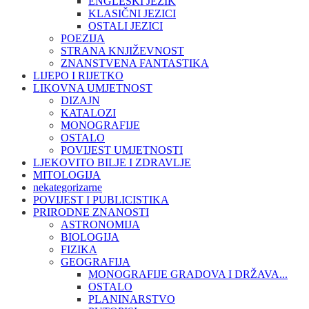
ENGLESKI JEZIK
KLASIČNI JEZICI
OSTALI JEZICI
POEZIJA
STRANA KNJIŽEVNOST
ZNANSTVENA FANTASTIKA
LIJEPO I RIJETKO
LIKOVNA UMJETNOST
DIZAJN
KATALOZI
MONOGRAFIJE
OSTALO
POVIJEST UMJETNOSTI
LJEKOVITO BILJE I ZDRAVLJE
MITOLOGIJA
nekategorizarne
POVIJEST I PUBLICISTIKA
PRIRODNE ZNANOSTI
ASTRONOMIJA
BIOLOGIJA
FIZIKA
GEOGRAFIJA
MONOGRAFIJE GRADOVA I DRŽAVA...
OSTALO
PLANINARSTVO