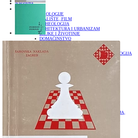
Naslovna
KNJIGE
OD ARHEOLOGIJE
DO KAZALIŠTE, FILM
ARHEOLOGIJA
ARHITEKTURA I URBANIZAM
BILJKE I ŽIVOTINJE
DOMAĆINSTVO
ENCIKLOPEDIJE I LEKSIKONI
ETNOLOGIJA
FILOZOFIJA, SOCIOLOGIJA, ANTROPOLOGIJA
FOTOGRAFIJA
GLAZBENA UMJETNOST
KAZALIŠTE, FILM
OD KNJIŽEVNOST
DO RELIGIJA
KNJIŽEVNOST
LIKOVNA UMJETNOST
LJEKOVITO BILJE I ZDRAVLJE
MITOLOGIJA
POVIJEST I PUBLICISTIKA
PRIRODNE ZNANOSTI
PSIHOLOGIJA, POPULARNA PSIHOLOGIJA,
ALTERNATIVA
RAZNO
RELIGIJA
OD RJEČNIKA
DO ZEMLJOVIDA