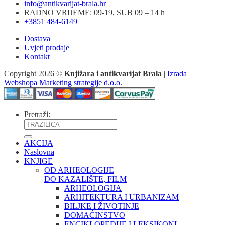
info@antikvarijat-brala.hr
RADNO VRIJEME: 09-19, SUB 09 – 14 h
+3851 484-6149
Dostava
Uvjeti prodaje
Kontakt
Copyright 2026 ©
Knjižara i antikvarijat Brala
|
Izrada
Webshopa Marketing strategije d.o.o.
Pretraži:
AKCIJA
Naslovna
KNJIGE
OD ARHEOLOGIJE
DO KAZALIŠTE, FILM
ARHEOLOGIJA
ARHITEKTURA I URBANIZAM
BILJKE I ŽIVOTINJE
DOMAĆINSTVO
ENCIKLOPEDIJE I LEKSIKONI