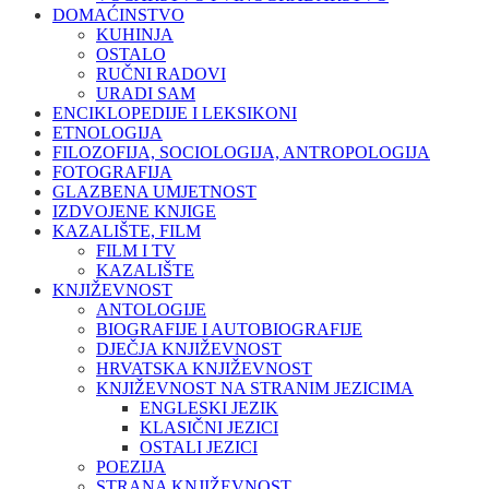
DOMAĆINSTVO
KUHINJA
OSTALO
RUČNI RADOVI
URADI SAM
ENCIKLOPEDIJE I LEKSIKONI
ETNOLOGIJA
FILOZOFIJA, SOCIOLOGIJA, ANTROPOLOGIJA
FOTOGRAFIJA
GLAZBENA UMJETNOST
IZDVOJENE KNJIGE
KAZALIŠTE, FILM
FILM I TV
KAZALIŠTE
KNJIŽEVNOST
ANTOLOGIJE
BIOGRAFIJE I AUTOBIOGRAFIJE
DJEČJA KNJIŽEVNOST
HRVATSKA KNJIŽEVNOST
KNJIŽEVNOST NA STRANIM JEZICIMA
ENGLESKI JEZIK
KLASIČNI JEZICI
OSTALI JEZICI
POEZIJA
STRANA KNJIŽEVNOST