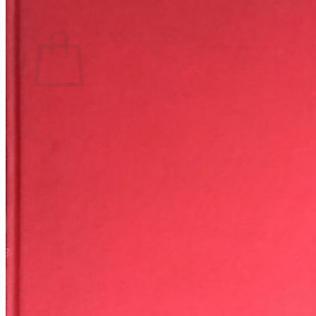
Povratak u trgovinu
Košarica
Nema proizvoda u košarici
Povratak u trgovinu