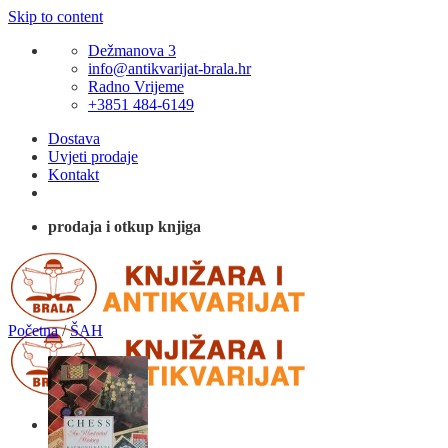
Skip to content
Dežmanova 3
info@antikvarijat-brala.hr
Radno Vrijeme
+3851 484-6149
Dostava
Uvjeti prodaje
Kontakt
prodaja i otkup knjiga
Početna
/
ŠAH