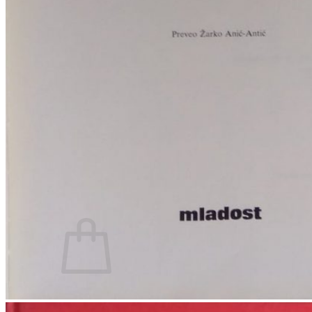
RJEČNICI, GRAMATIKE, PRAVOPISI…
ŠAH
SPORT
STRIPOVI
TEHNIČKE ZNANOSTI
TEORIJA I POVIJEST KNJIŽEVNOSTI
VEDUTE
ZAGREB
ZEMLJOVIDI
Otkup knjiga
O nama
Novosti
AKCIJA
Pretraži:
Nema proizvoda u košarici