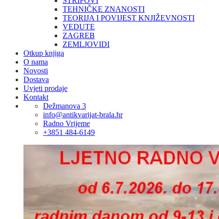
STRIPOVI
TEHNIČKE ZNANOSTI
TEORIJA I POVIJEST KNJIŽEVNOSTI
VEDUTE
ZAGREB
ZEMLJOVIDI
Otkup knjiga
O nama
Novosti
Dostava
Uvjeti prodaje
Kontakt
Dežmanova 3
info@antikvarijat-brala.hr
Radno Vrijeme
+3851 484-6149