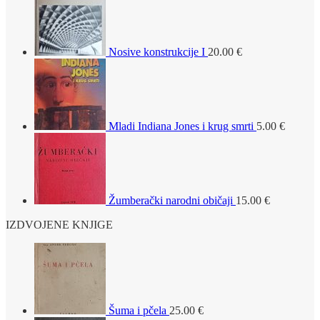
Nosive konstrukcije I
20.00
€
Mladi Indiana Jones i krug smrti
5.00
€
Žumberački narodni običaji
15.00
€
IZDVOJENE KNJIGE
Šuma i pčela
25.00
€