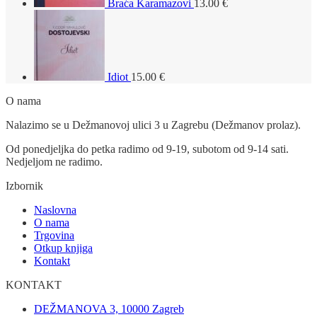
Braća Karamazovi
13.00
€
Idiot
15.00
€
O nama
Nalazimo se u Dežmanovoj ulici 3 u Zagrebu (Dežmanov prolaz).
Od ponedjeljka do petka radimo od 9-19, subotom od 9-14 sati.
Nedjeljom ne radimo.
Izbornik
Naslovna
O nama
Trgovina
Otkup knjiga
Kontakt
KONTAKT
DEŽMANOVA 3, 10000 Zagreb