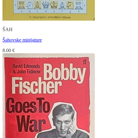
ŠAH
Šahovske minijature
8.00
€