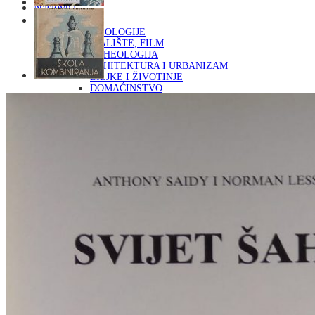
Naslovna
KNJIGE
OD ARHEOLOGIJE
DO KAZALIŠTE, FILM
ARHEOLOGIJA
ARHITEKTURA I URBANIZAM
BILJKE I ŽIVOTINJE
DOMAĆINSTVO
ENCIKLOPEDIJE I LEKSIKONI
ETNOLOGIJA
FILOZOFIJA, SOCIOLOGIJA, ANTROPOLOGIJA
FOTOGRAFIJA
GLAZBENA UMJETNOST
KAZALIŠTE, FILM
OD KNJIŽEVNOST
DO RELIGIJA
KNJIŽEVNOST
LIKOVNA UMJETNOST
LJEKOVITO BILJE I ZDRAVLJE
MITOLOGIJA
POVIJEST I PUBLICISTIKA
PRIRODNE ZNANOSTI
PSIHOLOGIJA, POPULARNA PSIHOLOGIJA,
ALTERNATIVA
RAZNO
RELIGIJA
OD RJEČNIKA
DO ZEMLJOVIDA