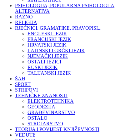
PSIHOLOGIJA, POPULARNA PSIHOLOGIJA,
ALTERNATIVA
RAZNO
RELIGIJA
RJEČNICI, GRAMATIKE, PRAVOPISI...
ENGLESKI JEZIK
FRANCUSKI JEZIK
HRVATSKI JEZIK
LATINSKI I GRČKI JEZIK
NJEMAČKI JEZIK
OSTALI JEZICI
RUSKI JEZIK
TALIJANSKI JEZIK
ŠAH
SPORT
STRIPOVI
TEHNIČKE ZNANOSTI
ELEKTROTEHNIKA
GEODEZIJA
GRAĐEVINARSTVO
OSTALO
STROJARSTVO
TEORIJA I POVIJEST KNJIŽEVNOSTI
VEDUTE