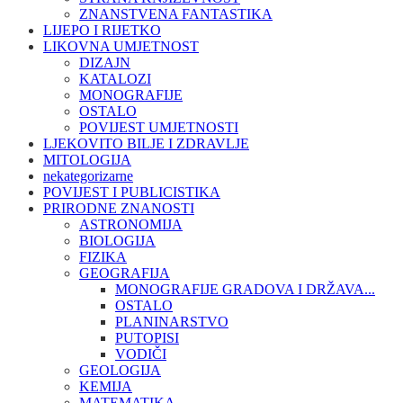
ZNANSTVENA FANTASTIKA
LIJEPO I RIJETKO
LIKOVNA UMJETNOST
DIZAJN
KATALOZI
MONOGRAFIJE
OSTALO
POVIJEST UMJETNOSTI
LJEKOVITO BILJE I ZDRAVLJE
MITOLOGIJA
nekategorizarne
POVIJEST I PUBLICISTIKA
PRIRODNE ZNANOSTI
ASTRONOMIJA
BIOLOGIJA
FIZIKA
GEOGRAFIJA
MONOGRAFIJE GRADOVA I DRŽAVA...
OSTALO
PLANINARSTVO
PUTOPISI
VODIČI
GEOLOGIJA
KEMIJA
MATEMATIKA