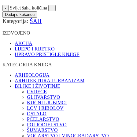
Svijet šaha količina
Dodaj u košaricu
Kategorija:
ŠAH
IZDVOJENO
AKCIJA
LIJEPO I RIJETKO
UPRAVO PRISTIGLE KNJIGE
KATEGORIJA KNJIGA
ARHEOLOGIJA
ARHITEKTURA I URBANIZAM
BILJKE I ŽIVOTINJE
CVIJEĆE
GLJIVARSTVO
KUĆNI LJUBIMCI
LOV I RIBOLOV
OSTALO
PČELARSTVO
POLJODJELSTVO
ŠUMARSTVO
VOĆARSTVO I VINOGRADARSTVO