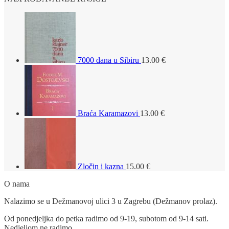
7000 dana u Sibiru
13.00
€
Braća Karamazovi
13.00
€
Zločin i kazna
15.00
€
O nama
Nalazimo se u Dežmanovoj ulici 3 u Zagrebu (Dežmanov prolaz).
Od ponedjeljka do petka radimo od 9-19, subotom od 9-14 sati.
Nedjeljom ne radimo.