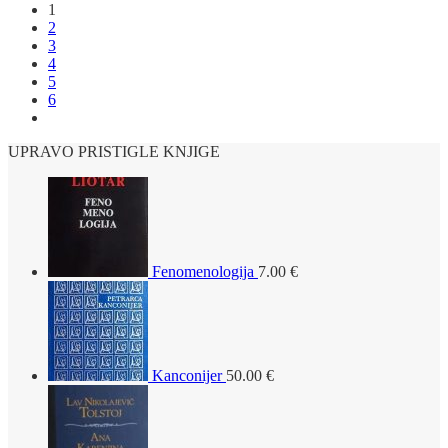
1
2
3
4
5
6
UPRAVO PRISTIGLE KNJIGE
Fenomenologija
7.00
€
Kanconijer
50.00
€