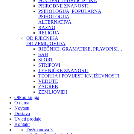
POVIJEST I PUBLICISTIKA
PRIRODNE ZNANOSTI
PSIHOLOGIJA, POPULARNA
PSIHOLOGIJA,
ALTERNATIVA
RAZNO
RELIGIJA
OD RJEČNIKA
DO ZEMLJOVIDA
RJEČNICI, GRAMATIKE, PRAVOPISI…
ŠAH
SPORT
STRIPOVI
TEHNIČKE ZNANOSTI
TEORIJA I POVIJEST KNJIŽEVNOSTI
VEDUTE
ZAGREB
ZEMLJOVIDI
Otkup knjiga
O nama
Novosti
Dostava
Uvjeti prodaje
Kontakt
Dežmanova 3