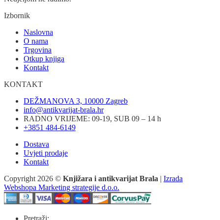
Izbornik
Naslovna
O nama
Trgovina
Otkup knjiga
Kontakt
KONTAKT
DEŽMANOVA 3, 10000 Zagreb
info@antikvarijat-brala.hr
RADNO VRIJEME: 09-19, SUB 09 – 14 h
+3851 484-6149
Dostava
Uvjeti prodaje
Kontakt
Copyright 2026 ©
Knjižara i antikvarijat Brala
|
Izrada
Webshopa Marketing strategije d.o.o.
Pretraži: