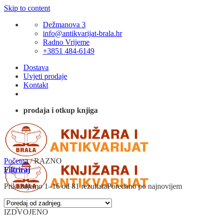
Skip to content
Dežmanova 3
info@antikvarijat-brala.hr
Radno Vrijeme
+3851 484-6149
Dostava
Uvjeti prodaje
Kontakt
prodaja i otkup knjiga
Početna
/
RAZNO
Filtriraj
Prikazujemo 1–16 od 81 rezultata
Poredano po najnovijem
IZDVOJENO