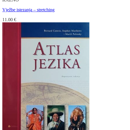
Vježbe istezanja – stretching
11.00
€