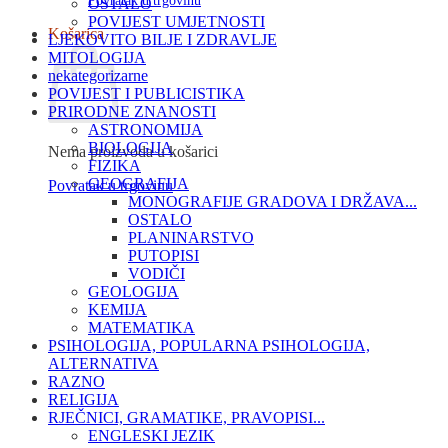
Povratak u trgovinu
OSTALO
POVIJEST UMJETNOSTI
Košarica
LJEKOVITO BILJE I ZDRAVLJE
MITOLOGIJA
nekategorizarne
POVIJEST I PUBLICISTIKA
PRIRODNE ZNANOSTI
ASTRONOMIJA
BIOLOGIJA
Nema proizvoda u košarici
FIZIKA
GEOGRAFIJA
Povratak u trgovinu
MONOGRAFIJE GRADOVA I DRŽAVA...
OSTALO
PLANINARSTVO
PUTOPISI
VODIČI
GEOLOGIJA
KEMIJA
MATEMATIKA
PSIHOLOGIJA, POPULARNA PSIHOLOGIJA,
ALTERNATIVA
RAZNO
RELIGIJA
RJEČNICI, GRAMATIKE, PRAVOPISI...
ENGLESKI JEZIK