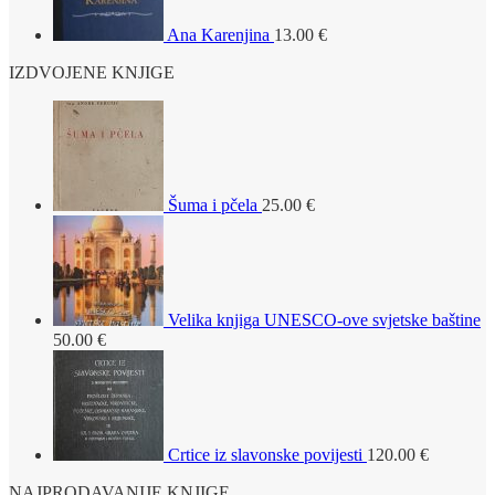
Ana Karenjina
13.00
€
IZDVOJENE KNJIGE
Šuma i pčela
25.00
€
Velika knjiga UNESCO-ove svjetske baštine
50.00
€
Crtice iz slavonske povijesti
120.00
€
NAJPRODAVANIJE KNJIGE