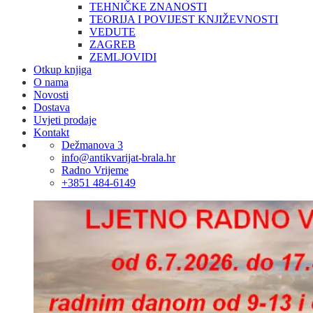
TEHNIČKE ZNANOSTI
TEORIJA I POVIJEST KNJIŽEVNOSTI
VEDUTE
ZAGREB
ZEMLJOVIDI
Otkup knjiga
O nama
Novosti
Dostava
Uvjeti prodaje
Kontakt
Dežmanova 3
info@antikvarijat-brala.hr
Radno Vrijeme
+3851 484-6149