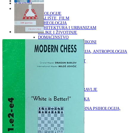
Naslovna
KNJIGE
OD ARHEOLOGIJE
DO KAZALIŠTE, FILM
ARHEOLOGIJA
ARHITEKTURA I URBANIZAM
BILJKE I ŽIVOTINJE
DOMAĆINSTVO
ENCIKLOPEDIJE I LEKSIKONI
ETNOLOGIJA
FILOZOFIJA, SOCIOLOGIJA, ANTROPOLOGIJA
FOTOGRAFIJA
GLAZBENA UMJETNOST
KAZALIŠTE, FILM
OD KNJIŽEVNOST
DO RELIGIJA
KNJIŽEVNOST
LIKOVNA UMJETNOST
LJEKOVITO BILJE I ZDRAVLJE
MITOLOGIJA
POVIJEST I PUBLICISTIKA
PRIRODNE ZNANOSTI
PSIHOLOGIJA, POPULARNA PSIHOLOGIJA,
ALTERNATIVA
RAZNO
RELIGIJA
OD RJEČNIKA
DO ZEMLJOVIDA