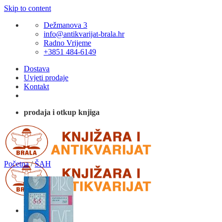
Skip to content
Dežmanova 3
info@antikvarijat-brala.hr
Radno Vrijeme
+3851 484-6149
Dostava
Uvjeti prodaje
Kontakt
prodaja i otkup knjiga
Početna
/
ŠAH