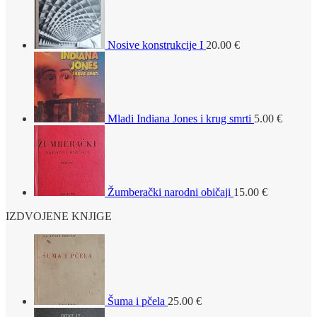
Nosive konstrukcije I
20.00
€
Mladi Indiana Jones i krug smrti
5.00
€
Žumberački narodni običaji
15.00
€
IZDVOJENE KNJIGE
Šuma i pčela
25.00
€