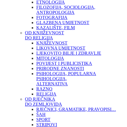
ETNOLOGIJA
FILOZOFIJA, SOCIOLOGIJA,
ANTROPOLOGIJA
FOTOGRAFIJA
GLAZBENA UMJETNOST
KAZALIŠTE, FILM
OD KNJIŽEVNOST
DO RELIGIJA
KNJIŽEVNOST
LIKOVNA UMJETNOST
LJEKOVITO BILJE I ZDRAVLJE
MITOLOGIJA
POVIJEST I PUBLICISTIKA
PRIRODNE ZNANOSTI
PSIHOLOGIJA, POPULARNA
PSIHOLOGIJA,
ALTERNATIVA
RAZNO
RELIGIJA
OD RJEČNIKA
DO ZEMLJOVIDA
RJEČNICI, GRAMATIKE, PRAVOPISI…
ŠAH
SPORT
STRIPOVI