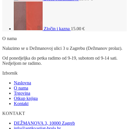
Zločin i kazna
15.00
€
O nama
Nalazimo se u Dežmanovoj ulici 3 u Zagrebu (Dežmanov prolaz).
Od ponedjeljka do petka radimo od 9-19, subotom od 9-14 sati.
Nedjeljom ne radimo.
Izbornik
Naslovna
O nama
Trgovina
Otkup knjiga
Kontakt
KONTAKT
DEŽMANOVA 3, 10000 Zagreb
info@antikvarijat-brala.hr