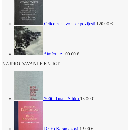
Crtice iz slavonske povijesti
120.00
€
Simfonije
100.00
€
NAJPRODAVANIJE KNJIGE
7000 dana u Sibiru
13.00
€
Braća Karamazovi
13.00
€