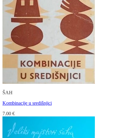
ŠAH
Kombinacije u središnjici
7.00
€