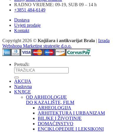
RADNO VRIJEME: 09-19, SUB 09 – 14 h
+3851 484-6149
Dostava
Uvjeti prodaje
Kontakt
Copyright 2026 ©
Knjižara i antikvarijat Brala
|
Izrada
Webshopa Marketing strategije d.o.o.
Pretraži:
AKCIJA
Naslovna
KNJIGE
OD ARHEOLOGIJE
DO KAZALIŠTE, FILM
ARHEOLOGIJA
ARHITEKTURA I URBANIZAM
BILJKE I ŽIVOTINJE
DOMAĆINSTVO
ENCIKLOPEDIJE I LEKSIKONI