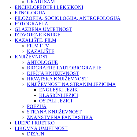
URADI SAM
ENCIKLOPEDIJE I LEKSIKONI
ETNOLOGIJA
FILOZOFIJA, SOCIOLOGIJA, ANTROPOLOGIJA
FOTOGRAFIJA
GLAZBENA UMJETNOST
IZDVOJENE KNJIGE
KAZALIŠTE, FILM
FILM I TV
KAZALIŠTE
KNJIŽEVNOST
ANTOLOGIJE
BIOGRAFIJE I AUTOBIOGRAFIJE
DJEČJA KNJIŽEVNOST
HRVATSKA KNJIŽEVNOST
KNJIŽEVNOST NA STRANIM JEZICIMA
ENGLESKI JEZIK
KLASIČNI JEZICI
OSTALI JEZICI
POEZIJA
STRANA KNJIŽEVNOST
ZNANSTVENA FANTASTIKA
LIJEPO I RIJETKO
LIKOVNA UMJETNOST
DIZAJN