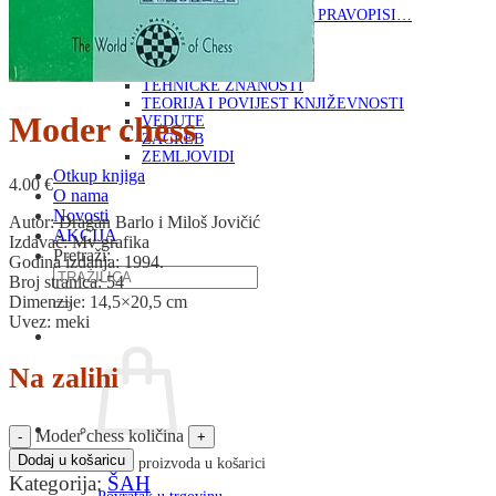
RJEČNICI, GRAMATIKE, PRAVOPISI…
ŠAH
SPORT
STRIPOVI
TEHNIČKE ZNANOSTI
TEORIJA I POVIJEST KNJIŽEVNOSTI
Moder chess
VEDUTE
ZAGREB
ZEMLJOVIDI
Otkup knjiga
4.00
€
O nama
Novosti
Autor: Dragan Barlo i Miloš Jovičić
AKCIJA
Izdavač: Mv grafika
Pretraži:
Godina izdanja: 1994.
Broj stranica: 54
Dimenzije: 14,5×20,5 cm
Uvez: meki
Na zalihi
Moder chess količina
Dodaj u košaricu
Nema proizvoda u košarici
Kategorija:
ŠAH