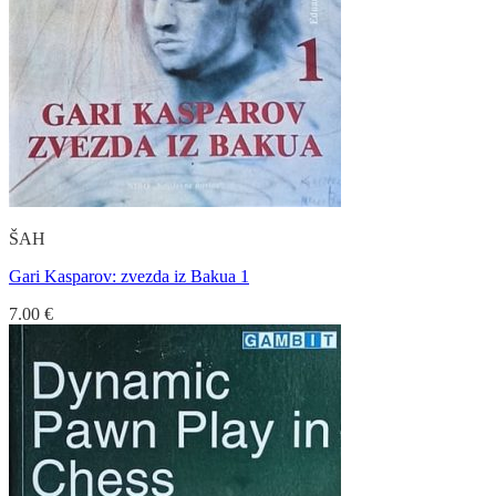
ŠAH
Gari Kasparov: zvezda iz Bakua 1
7.00
€