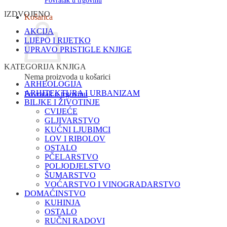
Povratak u trgovinu
IZDVOJENO
Košarica
AKCIJA
LIJEPO I RIJETKO
UPRAVO PRISTIGLE KNJIGE
KATEGORIJA KNJIGA
Nema proizvoda u košarici
ARHEOLOGIJA
ARHITEKTURA I URBANIZAM
Povratak u trgovinu
BILJKE I ŽIVOTINJE
CVIJEĆE
GLJIVARSTVO
KUĆNI LJUBIMCI
LOV I RIBOLOV
OSTALO
PČELARSTVO
POLJODJELSTVO
ŠUMARSTVO
VOĆARSTVO I VINOGRADARSTVO
DOMAĆINSTVO
KUHINJA
OSTALO
RUČNI RADOVI