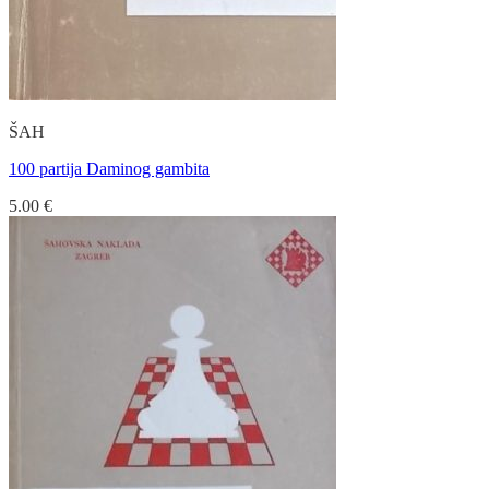
ŠAH
100 partija Daminog gambita
5.00
€