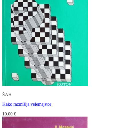
ŠAH
Kako razmišlja velemajstor
10.00
€