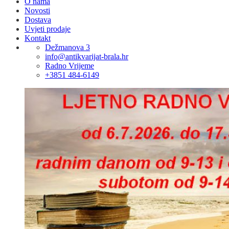
O nama
Novosti
Dostava
Uvjeti prodaje
Kontakt
Dežmanova 3
info@antikvarijat-brala.hr
Radno Vrijeme
+3851 484-6149