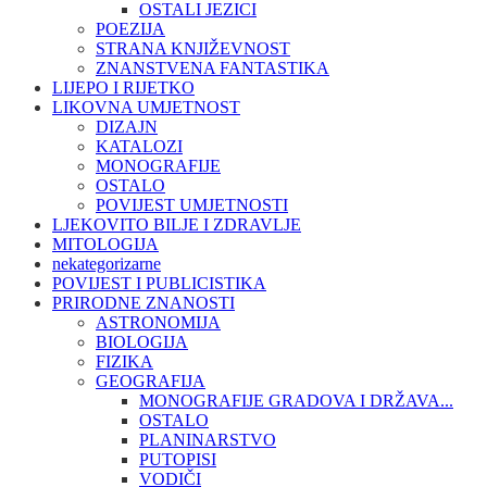
OSTALI JEZICI
POEZIJA
STRANA KNJIŽEVNOST
ZNANSTVENA FANTASTIKA
LIJEPO I RIJETKO
LIKOVNA UMJETNOST
DIZAJN
KATALOZI
MONOGRAFIJE
OSTALO
POVIJEST UMJETNOSTI
LJEKOVITO BILJE I ZDRAVLJE
MITOLOGIJA
nekategorizarne
POVIJEST I PUBLICISTIKA
PRIRODNE ZNANOSTI
ASTRONOMIJA
BIOLOGIJA
FIZIKA
GEOGRAFIJA
MONOGRAFIJE GRADOVA I DRŽAVA...
OSTALO
PLANINARSTVO
PUTOPISI
VODIČI