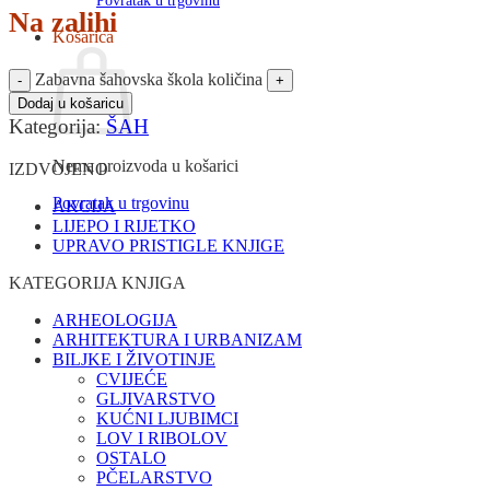
Povratak u trgovinu
Na zalihi
Košarica
Zabavna šahovska škola količina
Dodaj u košaricu
Kategorija:
ŠAH
Nema proizvoda u košarici
IZDVOJENO
Povratak u trgovinu
AKCIJA
LIJEPO I RIJETKO
UPRAVO PRISTIGLE KNJIGE
KATEGORIJA KNJIGA
ARHEOLOGIJA
ARHITEKTURA I URBANIZAM
BILJKE I ŽIVOTINJE
CVIJEĆE
GLJIVARSTVO
KUĆNI LJUBIMCI
LOV I RIBOLOV
OSTALO
PČELARSTVO