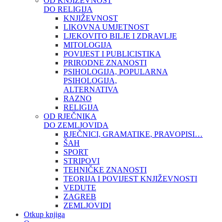
OD KNJIŽEVNOST
DO RELIGIJA
KNJIŽEVNOST
LIKOVNA UMJETNOST
LJEKOVITO BILJE I ZDRAVLJE
MITOLOGIJA
POVIJEST I PUBLICISTIKA
PRIRODNE ZNANOSTI
PSIHOLOGIJA, POPULARNA
PSIHOLOGIJA,
ALTERNATIVA
RAZNO
RELIGIJA
OD RJEČNIKA
DO ZEMLJOVIDA
RJEČNICI, GRAMATIKE, PRAVOPISI…
ŠAH
SPORT
STRIPOVI
TEHNIČKE ZNANOSTI
TEORIJA I POVIJEST KNJIŽEVNOSTI
VEDUTE
ZAGREB
ZEMLJOVIDI
Otkup knjiga