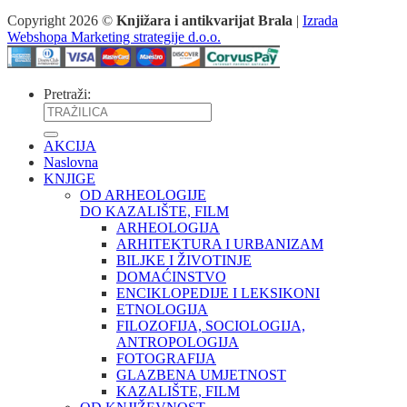
Copyright 2026 ©
Knjižara i antikvarijat Brala
|
Izrada
Webshopa Marketing strategije d.o.o.
Pretraži:
AKCIJA
Naslovna
KNJIGE
OD ARHEOLOGIJE
DO KAZALIŠTE, FILM
ARHEOLOGIJA
ARHITEKTURA I URBANIZAM
BILJKE I ŽIVOTINJE
DOMAĆINSTVO
ENCIKLOPEDIJE I LEKSIKONI
ETNOLOGIJA
FILOZOFIJA, SOCIOLOGIJA,
ANTROPOLOGIJA
FOTOGRAFIJA
GLAZBENA UMJETNOST
KAZALIŠTE, FILM