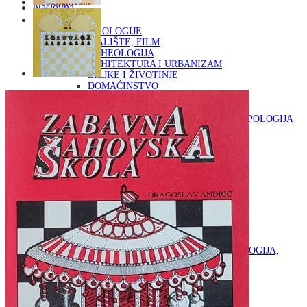
Naslovna
KNJIGE
OD ARHEOLOGIJE
DO KAZALIŠTE, FILM
ARHEOLOGIJA
ARHITEKTURA I URBANIZAM
BILJKE I ŽIVOTINJE
DOMAĆINSTVO
ENCIKLOPEDIJE I LEKSIKONI
ETNOLOGIJA
FILOZOFIJA, SOCIOLOGIJA, ANTROPOLOGIJA
FOTOGRAFIJA
GLAZBENA UMJETNOST
KAZALIŠTE, FILM
OD KNJIŽEVNOST
DO RELIGIJA
KNJIŽEVNOST
LIKOVNA UMJETNOST
LJEKOVITO BILJE I ZDRAVLJE
MITOLOGIJA
POVIJEST I PUBLICISTIKA
PRIRODNE ZNANOSTI
PSIHOLOGIJA, POPULARNA PSIHOLOGIJA,
ALTERNATIVA
RAZNO
RELIGIJA
OD RJEČNIKA
DO ZEMLJOVIDA