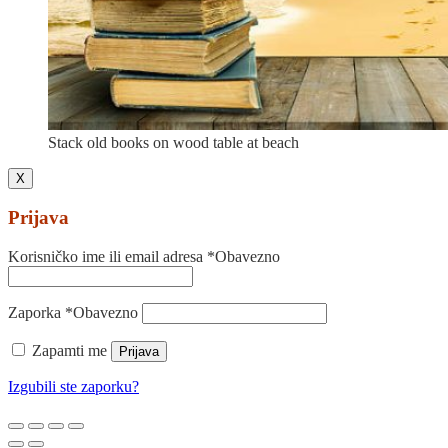
Stack old books on wood table at beach
X
Prijava
Korisničko ime ili email adresa
*
Obavezno
Zaporka
*
Obavezno
Zapamti me
Prijava
Izgubili ste zaporku?