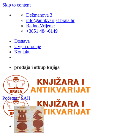
Skip to content
Dežmanova 3
info@antikvarijat-brala.hr
Radno Vrijeme
+3851 484-6149
Dostava
Uvjeti prodaje
Kontakt
prodaja i otkup knjiga
Početna
/
ŠAH