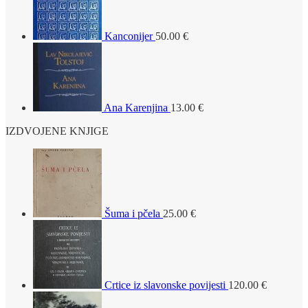
Kanconijer
50.00
€
Ana Karenjina
13.00
€
IZDVOJENE KNJIGE
Šuma i pčela
25.00
€
Crtice iz slavonske povijesti
120.00
€