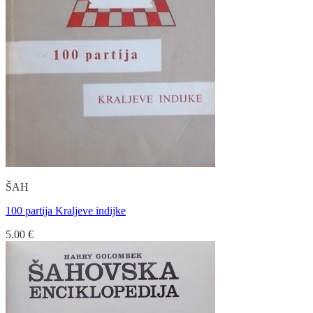
ŠAH
100 partija Kraljeve indijke
5.00
€