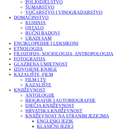
POLJODJELSTVO
ŠUMARSTVO
VOĆARSTVO I VINOGRADARSTVO
DOMAĆINSTVO
KUHINJA
OSTALO
RUČNI RADOVI
URADI SAM
ENCIKLOPEDIJE I LEKSIKONI
ETNOLOGIJA
FILOZOFIJA, SOCIOLOGIJA, ANTROPOLOGIJA
FOTOGRAFIJA
GLAZBENA UMJETNOST
IZDVOJENE KNJIGE
KAZALIŠTE, FILM
FILM I TV
KAZALIŠTE
KNJIŽEVNOST
ANTOLOGIJE
BIOGRAFIJE I AUTOBIOGRAFIJE
DJEČJA KNJIŽEVNOST
HRVATSKA KNJIŽEVNOST
KNJIŽEVNOST NA STRANIM JEZICIMA
ENGLESKI JEZIK
KLASIČNI JEZICI