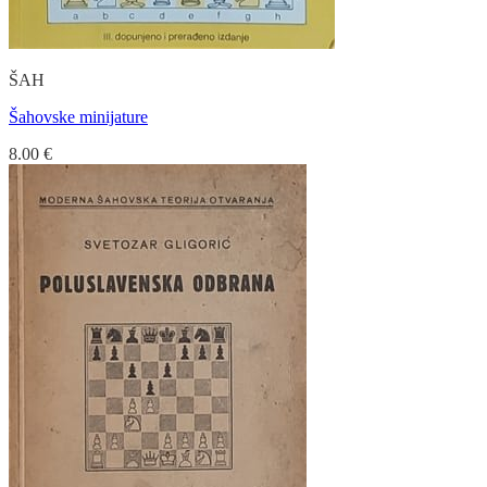
ŠAH
Šahovske minijature
8.00
€