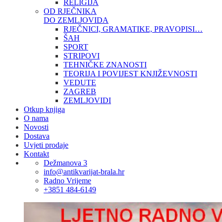
RELIGIJA
OD RJEČNIKA
DO ZEMLJOVIDA
RJEČNICI, GRAMATIKE, PRAVOPISI…
ŠAH
SPORT
STRIPOVI
TEHNIČKE ZNANOSTI
TEORIJA I POVIJEST KNJIŽEVNOSTI
VEDUTE
ZAGREB
ZEMLJOVIDI
Otkup knjiga
O nama
Novosti
Dostava
Uvjeti prodaje
Kontakt
Dežmanova 3
info@antikvarijat-brala.hr
Radno Vrijeme
+3851 484-6149