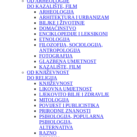
OD ARHEOLOGIJE
DO KAZALIŠTE, FILM
ARHEOLOGIJA
ARHITEKTURA I URBANIZAM
BILJKE I ŽIVOTINJE
DOMAĆINSTVO
ENCIKLOPEDIJE I LEKSIKONI
ETNOLOGIJA
FILOZOFIJA, SOCIOLOGIJA,
ANTROPOLOGIJA
FOTOGRAFIJA
GLAZBENA UMJETNOST
KAZALIŠTE, FILM
OD KNJIŽEVNOST
DO RELIGIJA
KNJIŽEVNOST
LIKOVNA UMJETNOST
LJEKOVITO BILJE I ZDRAVLJE
MITOLOGIJA
POVIJEST I PUBLICISTIKA
PRIRODNE ZNANOSTI
PSIHOLOGIJA, POPULARNA
PSIHOLOGIJA,
ALTERNATIVA
RAZNO