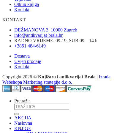
Otkup knjiga
Kontakt
KONTAKT
DEŽMANOVA 3, 10000 Zagreb
info@antikvarijat-brala.hr
RADNO VRIJEME: 09-19, SUB 09 – 14 h
+3851 484-6149
Dostava
Uvjeti prodaje
Kontakt
Copyright 2026 ©
Knjižara i antikvarijat Brala
|
Izrada
Webshopa Marketing strategije d.o.o.
Pretraži:
AKCIJA
Naslovna
KNJIGE