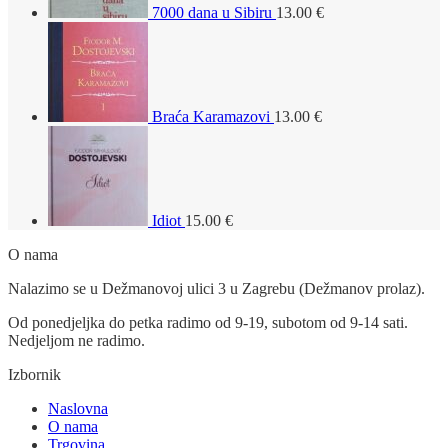
7000 dana u Sibiru
13.00
€
Braća Karamazovi
13.00
€
Idiot
15.00
€
O nama
Nalazimo se u Dežmanovoj ulici 3 u Zagrebu (Dežmanov prolaz).
Od ponedjeljka do petka radimo od 9-19, subotom od 9-14 sati.
Nedjeljom ne radimo.
Izbornik
Naslovna
O nama
Trgovina