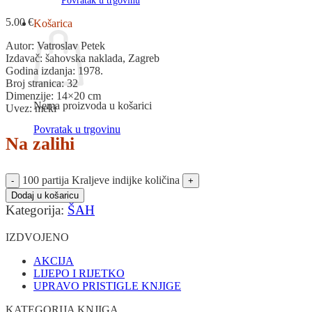
Povratak u trgovinu
5.00
€
Košarica
Autor: Vatroslav Petek
Izdavač: šahovska naklada, Zagreb
Godina izdanja: 1978.
Broj stranica: 32
Dimenzije: 14×20 cm
Nema proizvoda u košarici
Uvez: meki
Povratak u trgovinu
Na zalihi
100 partija Kraljeve indijke količina
Dodaj u košaricu
Kategorija:
ŠAH
IZDVOJENO
AKCIJA
LIJEPO I RIJETKO
UPRAVO PRISTIGLE KNJIGE
KATEGORIJA KNJIGA