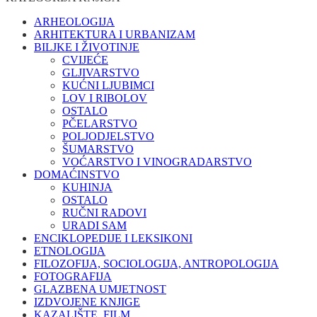
ARHEOLOGIJA
ARHITEKTURA I URBANIZAM
BILJKE I ŽIVOTINJE
CVIJEĆE
GLJIVARSTVO
KUĆNI LJUBIMCI
LOV I RIBOLOV
OSTALO
PČELARSTVO
POLJODJELSTVO
ŠUMARSTVO
VOĆARSTVO I VINOGRADARSTVO
DOMAĆINSTVO
KUHINJA
OSTALO
RUČNI RADOVI
URADI SAM
ENCIKLOPEDIJE I LEKSIKONI
ETNOLOGIJA
FILOZOFIJA, SOCIOLOGIJA, ANTROPOLOGIJA
FOTOGRAFIJA
GLAZBENA UMJETNOST
IZDVOJENE KNJIGE
KAZALIŠTE, FILM