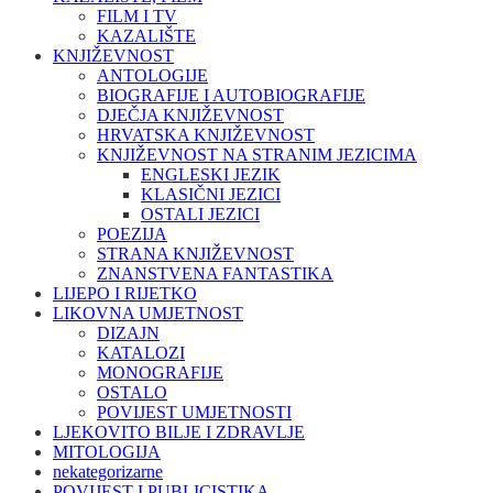
FILM I TV
KAZALIŠTE
KNJIŽEVNOST
ANTOLOGIJE
BIOGRAFIJE I AUTOBIOGRAFIJE
DJEČJA KNJIŽEVNOST
HRVATSKA KNJIŽEVNOST
KNJIŽEVNOST NA STRANIM JEZICIMA
ENGLESKI JEZIK
KLASIČNI JEZICI
OSTALI JEZICI
POEZIJA
STRANA KNJIŽEVNOST
ZNANSTVENA FANTASTIKA
LIJEPO I RIJETKO
LIKOVNA UMJETNOST
DIZAJN
KATALOZI
MONOGRAFIJE
OSTALO
POVIJEST UMJETNOSTI
LJEKOVITO BILJE I ZDRAVLJE
MITOLOGIJA
nekategorizarne
POVIJEST I PUBLICISTIKA