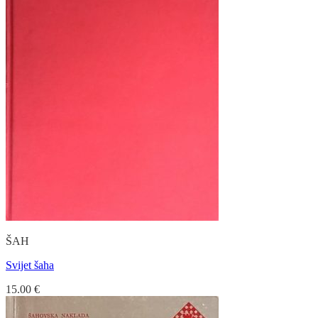
ŠAH
Svijet šaha
15.00
€