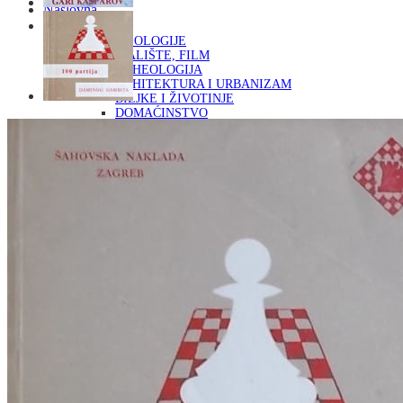
Naslovna
KNJIGE
OD ARHEOLOGIJE
DO KAZALIŠTE, FILM
ARHEOLOGIJA
ARHITEKTURA I URBANIZAM
BILJKE I ŽIVOTINJE
DOMAĆINSTVO
ENCIKLOPEDIJE I LEKSIKONI
ETNOLOGIJA
FILOZOFIJA, SOCIOLOGIJA, ANTROPOLOGIJA
FOTOGRAFIJA
GLAZBENA UMJETNOST
KAZALIŠTE, FILM
OD KNJIŽEVNOST
DO RELIGIJA
KNJIŽEVNOST
LIKOVNA UMJETNOST
LJEKOVITO BILJE I ZDRAVLJE
MITOLOGIJA
POVIJEST I PUBLICISTIKA
PRIRODNE ZNANOSTI
PSIHOLOGIJA, POPULARNA PSIHOLOGIJA,
ALTERNATIVA
RAZNO
RELIGIJA
OD RJEČNIKA
DO ZEMLJOVIDA