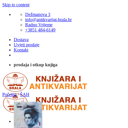
Skip to content
Dežmanova 3
info@antikvarijat-brala.hr
Radno Vrijeme
+3851 484-6149
Dostava
Uvjeti prodaje
Kontakt
prodaja i otkup knjiga
Početna
/
ŠAH