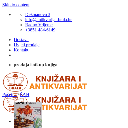
Skip to content
Dežmanova 3
info@antikvarijat-brala.hr
Radno Vrijeme
+3851 484-6149
Dostava
Uvjeti prodaje
Kontakt
prodaja i otkup knjiga
Početna
/
ŠAH