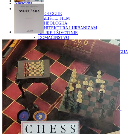
Naslovna
KNJIGE
OD ARHEOLOGIJE
DO KAZALIŠTE, FILM
ARHEOLOGIJA
ARHITEKTURA I URBANIZAM
BILJKE I ŽIVOTINJE
DOMAĆINSTVO
ENCIKLOPEDIJE I LEKSIKONI
ETNOLOGIJA
FILOZOFIJA, SOCIOLOGIJA, ANTROPOLOGIJA
FOTOGRAFIJA
GLAZBENA UMJETNOST
KAZALIŠTE, FILM
OD KNJIŽEVNOST
DO RELIGIJA
KNJIŽEVNOST
LIKOVNA UMJETNOST
LJEKOVITO BILJE I ZDRAVLJE
MITOLOGIJA
POVIJEST I PUBLICISTIKA
PRIRODNE ZNANOSTI
PSIHOLOGIJA, POPULARNA PSIHOLOGIJA,
ALTERNATIVA
RAZNO
RELIGIJA
OD RJEČNIKA
DO ZEMLJOVIDA