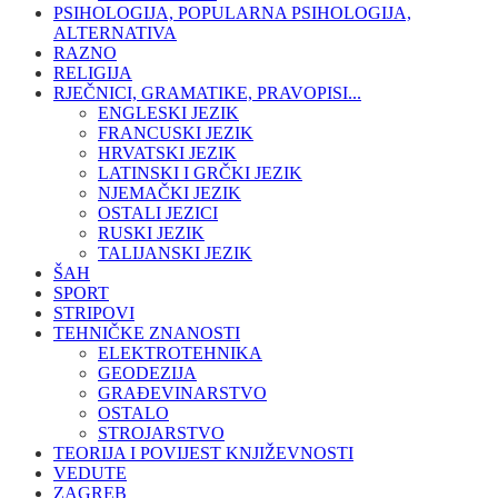
PSIHOLOGIJA, POPULARNA PSIHOLOGIJA,
ALTERNATIVA
RAZNO
RELIGIJA
RJEČNICI, GRAMATIKE, PRAVOPISI...
ENGLESKI JEZIK
FRANCUSKI JEZIK
HRVATSKI JEZIK
LATINSKI I GRČKI JEZIK
NJEMAČKI JEZIK
OSTALI JEZICI
RUSKI JEZIK
TALIJANSKI JEZIK
ŠAH
SPORT
STRIPOVI
TEHNIČKE ZNANOSTI
ELEKTROTEHNIKA
GEODEZIJA
GRAĐEVINARSTVO
OSTALO
STROJARSTVO
TEORIJA I POVIJEST KNJIŽEVNOSTI
VEDUTE
ZAGREB