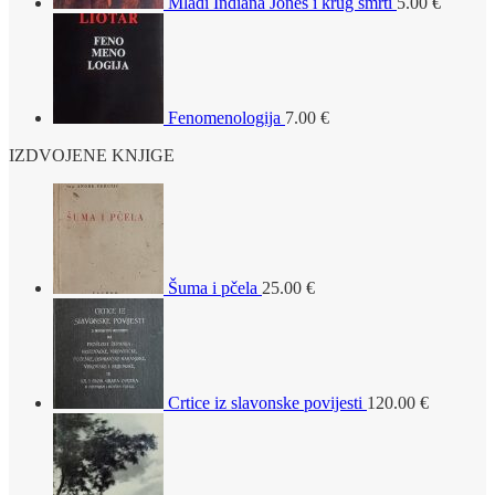
Mladi Indiana Jones i krug smrti
5.00
€
Fenomenologija
7.00
€
IZDVOJENE KNJIGE
Šuma i pčela
25.00
€
Crtice iz slavonske povijesti
120.00
€