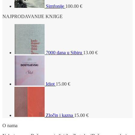
Simfonije
100.00
€
NAJPRODAVANIJE KNJIGE
7000 dana u Sibiru
13.00
€
Idiot
15.00
€
Zločin i kazna
15.00
€
O nama