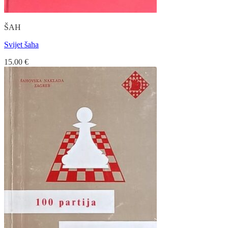
ŠAH
Svijet šaha
15.00
€