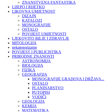
ZNANSTVENA FANTASTIKA
LIJEPO I RIJETKO
LIKOVNA UMJETNOST
DIZAJN
KATALOZI
MONOGRAFIJE
OSTALO
POVIJEST UMJETNOSTI
LJEKOVITO BILJE I ZDRAVLJE
MITOLOGIJA
nekategorizarne
POVIJEST I PUBLICISTIKA
PRIRODNE ZNANOSTI
ASTRONOMIJA
BIOLOGIJA
FIZIKA
GEOGRAFIJA
MONOGRAFIJE GRADOVA I DRŽAVA...
OSTALO
PLANINARSTVO
PUTOPISI
VODIČI
GEOLOGIJA
KEMIJA
MATEMATIKA