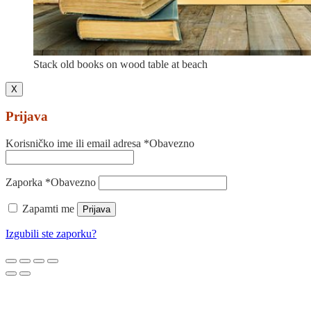
Stack old books on wood table at beach
X
Prijava
Korisničko ime ili email adresa
*
Obavezno
Zaporka
*
Obavezno
Zapamti me
Prijava
Izgubili ste zaporku?