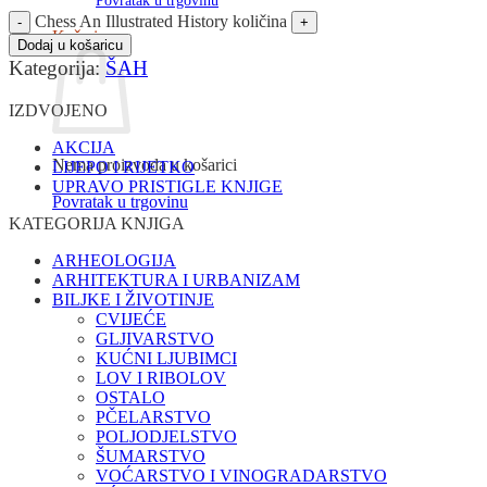
Povratak u trgovinu
Chess An Illustrated History količina
Košarica
Dodaj u košaricu
Kategorija:
ŠAH
IZDVOJENO
AKCIJA
Nema proizvoda u košarici
LIJEPO I RIJETKO
UPRAVO PRISTIGLE KNJIGE
Povratak u trgovinu
KATEGORIJA KNJIGA
ARHEOLOGIJA
ARHITEKTURA I URBANIZAM
BILJKE I ŽIVOTINJE
CVIJEĆE
GLJIVARSTVO
KUĆNI LJUBIMCI
LOV I RIBOLOV
OSTALO
PČELARSTVO
POLJODJELSTVO
ŠUMARSTVO
VOĆARSTVO I VINOGRADARSTVO