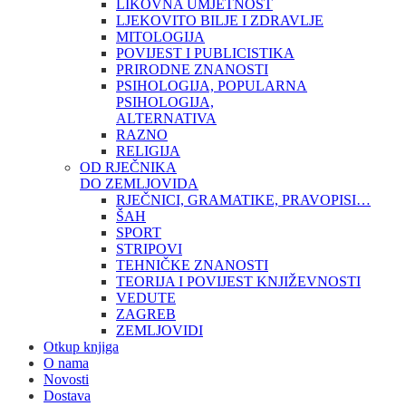
LIKOVNA UMJETNOST
LJEKOVITO BILJE I ZDRAVLJE
MITOLOGIJA
POVIJEST I PUBLICISTIKA
PRIRODNE ZNANOSTI
PSIHOLOGIJA, POPULARNA
PSIHOLOGIJA,
ALTERNATIVA
RAZNO
RELIGIJA
OD RJEČNIKA
DO ZEMLJOVIDA
RJEČNICI, GRAMATIKE, PRAVOPISI…
ŠAH
SPORT
STRIPOVI
TEHNIČKE ZNANOSTI
TEORIJA I POVIJEST KNJIŽEVNOSTI
VEDUTE
ZAGREB
ZEMLJOVIDI
Otkup knjiga
O nama
Novosti
Dostava