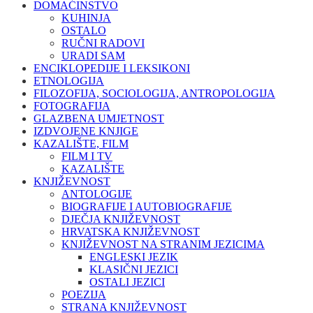
DOMAĆINSTVO
KUHINJA
OSTALO
RUČNI RADOVI
URADI SAM
ENCIKLOPEDIJE I LEKSIKONI
ETNOLOGIJA
FILOZOFIJA, SOCIOLOGIJA, ANTROPOLOGIJA
FOTOGRAFIJA
GLAZBENA UMJETNOST
IZDVOJENE KNJIGE
KAZALIŠTE, FILM
FILM I TV
KAZALIŠTE
KNJIŽEVNOST
ANTOLOGIJE
BIOGRAFIJE I AUTOBIOGRAFIJE
DJEČJA KNJIŽEVNOST
HRVATSKA KNJIŽEVNOST
KNJIŽEVNOST NA STRANIM JEZICIMA
ENGLESKI JEZIK
KLASIČNI JEZICI
OSTALI JEZICI
POEZIJA
STRANA KNJIŽEVNOST