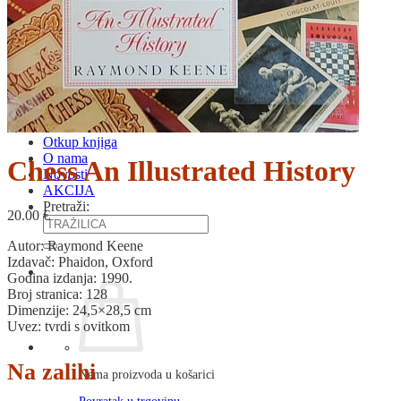
RJEČNICI, GRAMATIKE, PRAVOPISI…
ŠAH
SPORT
STRIPOVI
TEHNIČKE ZNANOSTI
TEORIJA I POVIJEST KNJIŽEVNOSTI
VEDUTE
ZAGREB
ZEMLJOVIDI
Otkup knjiga
O nama
Chess An Illustrated History
Novosti
AKCIJA
Pretraži:
20.00
€
Autor: Raymond Keene
Izdavač: Phaidon, Oxford
Godina izdanja: 1990.
Broj stranica: 128
Dimenzije: 24,5×28,5 cm
Uvez: tvrdi s ovitkom
Na zalihi
Nema proizvoda u košarici