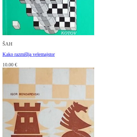
ŠAH
Kako razmišlja velemajstor
10.00
€