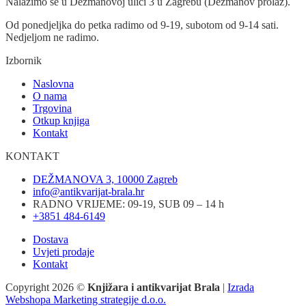
Nalazimo se u Dežmanovoj ulici 3 u Zagrebu (Dežmanov prolaz).
Od ponedjeljka do petka radimo od 9-19, subotom od 9-14 sati.
Nedjeljom ne radimo.
Izbornik
Naslovna
O nama
Trgovina
Otkup knjiga
Kontakt
KONTAKT
DEŽMANOVA 3, 10000 Zagreb
info@antikvarijat-brala.hr
RADNO VRIJEME: 09-19, SUB 09 – 14 h
+3851 484-6149
Dostava
Uvjeti prodaje
Kontakt
Copyright 2026 ©
Knjižara i antikvarijat Brala
|
Izrada
Webshopa Marketing strategije d.o.o.