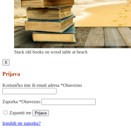
Stack old books on wood table at beach
X
Prijava
Korisničko ime ili email adresa
*
Obavezno
Zaporka
*
Obavezno
Zapamti me
Prijava
Izgubili ste zaporku?