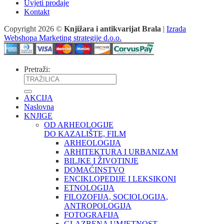
Uvjeti prodaje
Kontakt
Copyright 2026 ©
Knjižara i antikvarijat Brala
|
Izrada
Webshopa Marketing strategije d.o.o.
Pretraži:
AKCIJA
Naslovna
KNJIGE
OD ARHEOLOGIJE
DO KAZALIŠTE, FILM
ARHEOLOGIJA
ARHITEKTURA I URBANIZAM
BILJKE I ŽIVOTINJE
DOMAĆINSTVO
ENCIKLOPEDIJE I LEKSIKONI
ETNOLOGIJA
FILOZOFIJA, SOCIOLOGIJA,
ANTROPOLOGIJA
FOTOGRAFIJA
GLAZBENA UMJETNOST