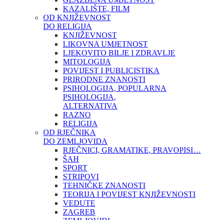
KAZALIŠTE, FILM
OD KNJIŽEVNOST
DO RELIGIJA
KNJIŽEVNOST
LIKOVNA UMJETNOST
LJEKOVITO BILJE I ZDRAVLJE
MITOLOGIJA
POVIJEST I PUBLICISTIKA
PRIRODNE ZNANOSTI
PSIHOLOGIJA, POPULARNA
PSIHOLOGIJA,
ALTERNATIVA
RAZNO
RELIGIJA
OD RJEČNIKA
DO ZEMLJOVIDA
RJEČNICI, GRAMATIKE, PRAVOPISI…
ŠAH
SPORT
STRIPOVI
TEHNIČKE ZNANOSTI
TEORIJA I POVIJEST KNJIŽEVNOSTI
VEDUTE
ZAGREB