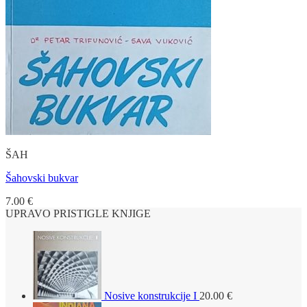
ŠAH
Šahovski bukvar
7.00
€
UPRAVO PRISTIGLE KNJIGE
Nosive konstrukcije I
20.00
€