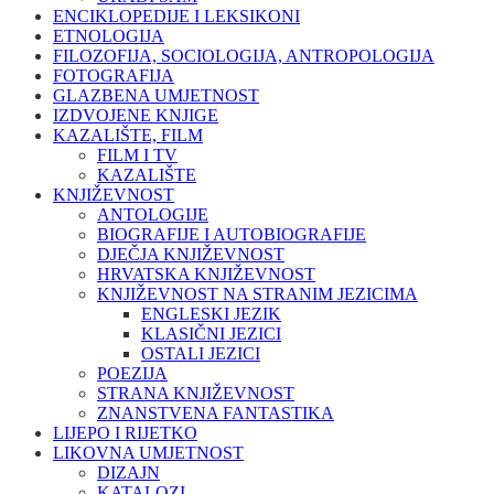
ENCIKLOPEDIJE I LEKSIKONI
ETNOLOGIJA
FILOZOFIJA, SOCIOLOGIJA, ANTROPOLOGIJA
FOTOGRAFIJA
GLAZBENA UMJETNOST
IZDVOJENE KNJIGE
KAZALIŠTE, FILM
FILM I TV
KAZALIŠTE
KNJIŽEVNOST
ANTOLOGIJE
BIOGRAFIJE I AUTOBIOGRAFIJE
DJEČJA KNJIŽEVNOST
HRVATSKA KNJIŽEVNOST
KNJIŽEVNOST NA STRANIM JEZICIMA
ENGLESKI JEZIK
KLASIČNI JEZICI
OSTALI JEZICI
POEZIJA
STRANA KNJIŽEVNOST
ZNANSTVENA FANTASTIKA
LIJEPO I RIJETKO
LIKOVNA UMJETNOST
DIZAJN
KATALOZI