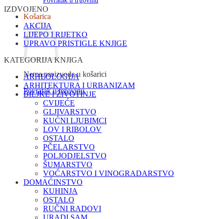
Povratak u trgovinu
IZDVOJENO
Košarica
AKCIJA
LIJEPO I RIJETKO
UPRAVO PRISTIGLE KNJIGE
KATEGORIJA KNJIGA
Nema proizvoda u košarici
ARHEOLOGIJA
ARHITEKTURA I URBANIZAM
Povratak u trgovinu
BILJKE I ŽIVOTINJE
CVIJEĆE
GLJIVARSTVO
KUĆNI LJUBIMCI
LOV I RIBOLOV
OSTALO
PČELARSTVO
POLJODJELSTVO
ŠUMARSTVO
VOĆARSTVO I VINOGRADARSTVO
DOMAĆINSTVO
KUHINJA
OSTALO
RUČNI RADOVI
URADI SAM