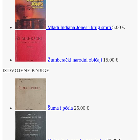
Mladi Indiana Jones i krug smrti
5.00
€
Žumberački narodni običaji
15.00
€
IZDVOJENE KNJIGE
Šuma i pčela
25.00
€