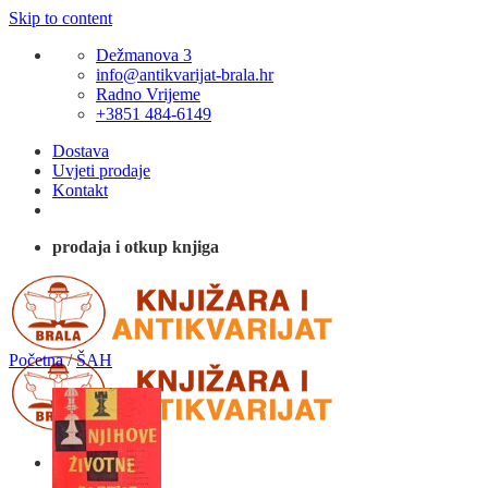
Skip to content
Dežmanova 3
info@antikvarijat-brala.hr
Radno Vrijeme
+3851 484-6149
Dostava
Uvjeti prodaje
Kontakt
prodaja i otkup knjiga
Početna
/
ŠAH