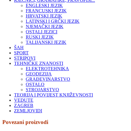
RJEČNICI, GRAMATIKE, PRAVOPISI...
ENGLESKI JEZIK
FRANCUSKI JEZIK
HRVATSKI JEZIK
LATINSKI I GRČKI JEZIK
NJEMAČKI JEZIK
OSTALI JEZICI
RUSKI JEZIK
TALIJANSKI JEZIK
ŠAH
SPORT
STRIPOVI
TEHNIČKE ZNANOSTI
ELEKTROTEHNIKA
GEODEZIJA
GRAĐEVINARSTVO
OSTALO
STROJARSTVO
TEORIJA I POVIJEST KNJIŽEVNOSTI
VEDUTE
ZAGREB
ZEMLJOVIDI
Povezani proizvodi