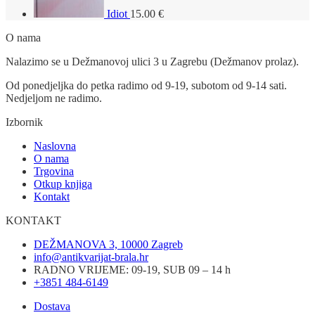
Idiot
15.00
€
O nama
Nalazimo se u Dežmanovoj ulici 3 u Zagrebu (Dežmanov prolaz).
Od ponedjeljka do petka radimo od 9-19, subotom od 9-14 sati.
Nedjeljom ne radimo.
Izbornik
Naslovna
O nama
Trgovina
Otkup knjiga
Kontakt
KONTAKT
DEŽMANOVA 3, 10000 Zagreb
info@antikvarijat-brala.hr
RADNO VRIJEME: 09-19, SUB 09 – 14 h
+3851 484-6149
Dostava