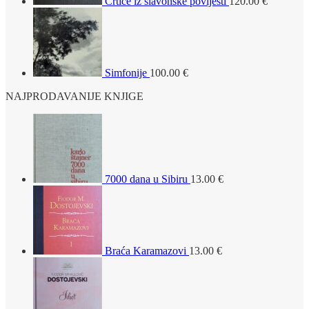
Crtice iz slavonske povijesti
120.00
€
Simfonije
100.00
€
NAJPRODAVANIJE KNJIGE
7000 dana u Sibiru
13.00
€
Braća Karamazovi
13.00
€