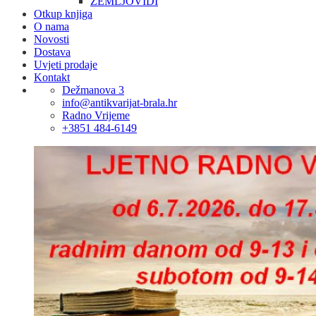
ZEMLJOVIDI
Otkup knjiga
O nama
Novosti
Dostava
Uvjeti prodaje
Kontakt
Dežmanova 3
info@antikvarijat-brala.hr
Radno Vrijeme
+3851 484-6149