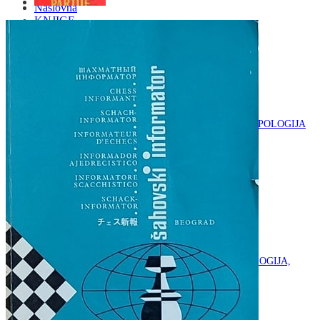
Naslovna
KNJIGE
OD ARHEOLOGIJE
DO KAZALIŠTE, FILM
ARHEOLOGIJA
ARHITEKTURA I URBANIZAM
BILJKE I ŽIVOTINJE
DOMAĆINSTVO
ENCIKLOPEDIJE I LEKSIKONI
ETNOLOGIJA
FILOZOFIJA, SOCIOLOGIJA, ANTROPOLOGIJA
FOTOGRAFIJA
GLAZBENA UMJETNOST
KAZALIŠTE, FILM
OD KNJIŽEVNOST
DO RELIGIJA
KNJIŽEVNOST
LIKOVNA UMJETNOST
LJEKOVITO BILJE I ZDRAVLJE
MITOLOGIJA
POVIJEST I PUBLICISTIKA
PRIRODNE ZNANOSTI
PSIHOLOGIJA, POPULARNA PSIHOLOGIJA,
ALTERNATIVA
RAZNO
RELIGIJA
OD RJEČNIKA
DO ZEMLJOVIDA