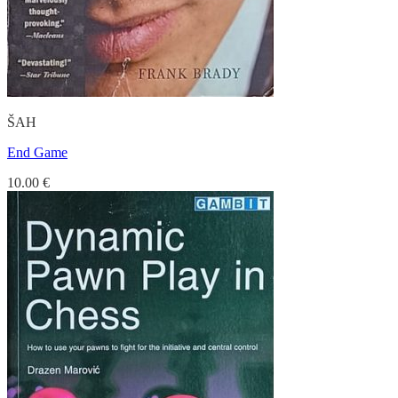
ŠAH
End Game
10.00
€