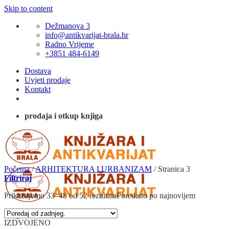
Skip to content
Dežmanova 3
info@antikvarijat-brala.hr
Radno Vrijeme
+3851 484-6149
Dostava
Uvjeti prodaje
Kontakt
prodaja i otkup knjiga
Početna
/
ARHITEKTURA I URBANIZAM
/
Stranica 3
Filtriraj
Prikazujemo 33–48 od 52 rezultata
Poredano po najnovijem
IZDVOJENO