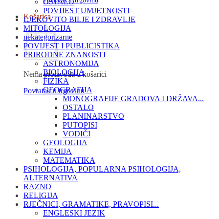
Povratak u trgovinu
OSTALO
POVIJEST UMJETNOSTI
Košarica
LJEKOVITO BILJE I ZDRAVLJE
MITOLOGIJA
nekategorizarne
POVIJEST I PUBLICISTIKA
PRIRODNE ZNANOSTI
ASTRONOMIJA
BIOLOGIJA
Nema proizvoda u košarici
FIZIKA
GEOGRAFIJA
Povratak u trgovinu
MONOGRAFIJE GRADOVA I DRŽAVA...
OSTALO
PLANINARSTVO
PUTOPISI
VODIČI
GEOLOGIJA
KEMIJA
MATEMATIKA
PSIHOLOGIJA, POPULARNA PSIHOLOGIJA,
ALTERNATIVA
RAZNO
RELIGIJA
RJEČNICI, GRAMATIKE, PRAVOPISI...
ENGLESKI JEZIK