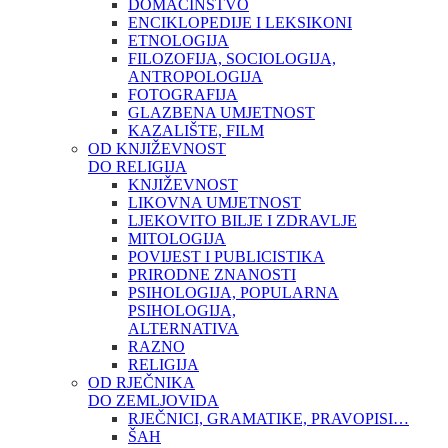
DOMAĆINSTVO
ENCIKLOPEDIJE I LEKSIKONI
ETNOLOGIJA
FILOZOFIJA, SOCIOLOGIJA,
ANTROPOLOGIJA
FOTOGRAFIJA
GLAZBENA UMJETNOST
KAZALIŠTE, FILM
OD KNJIŽEVNOST
DO RELIGIJA
KNJIŽEVNOST
LIKOVNA UMJETNOST
LJEKOVITO BILJE I ZDRAVLJE
MITOLOGIJA
POVIJEST I PUBLICISTIKA
PRIRODNE ZNANOSTI
PSIHOLOGIJA, POPULARNA
PSIHOLOGIJA,
ALTERNATIVA
RAZNO
RELIGIJA
OD RJEČNIKA
DO ZEMLJOVIDA
RJEČNICI, GRAMATIKE, PRAVOPISI…
ŠAH