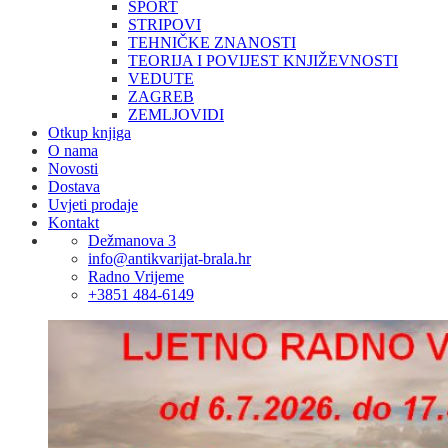
SPORT
STRIPOVI
TEHNIČKE ZNANOSTI
TEORIJA I POVIJEST KNJIŽEVNOSTI
VEDUTE
ZAGREB
ZEMLJOVIDI
Otkup knjiga
O nama
Novosti
Dostava
Uvjeti prodaje
Kontakt
Dežmanova 3
info@antikvarijat-brala.hr
Radno Vrijeme
+3851 484-6149