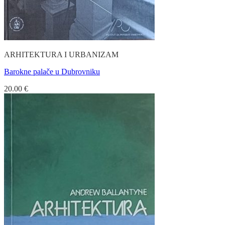
ARHITEKTURA I URBANIZAM
Barokne palače u Dubrovniku
20.00
€