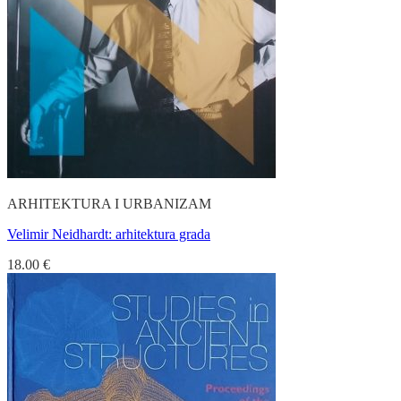
ARHITEKTURA I URBANIZAM
Velimir Neidhardt: arhitektura grada
18.00
€