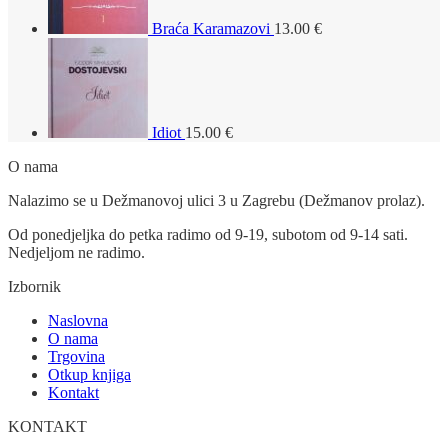
Braća Karamazovi
13.00
€
Idiot
15.00
€
O nama
Nalazimo se u Dežmanovoj ulici 3 u Zagrebu (Dežmanov prolaz).
Od ponedjeljka do petka radimo od 9-19, subotom od 9-14 sati.
Nedjeljom ne radimo.
Izbornik
Naslovna
O nama
Trgovina
Otkup knjiga
Kontakt
KONTAKT