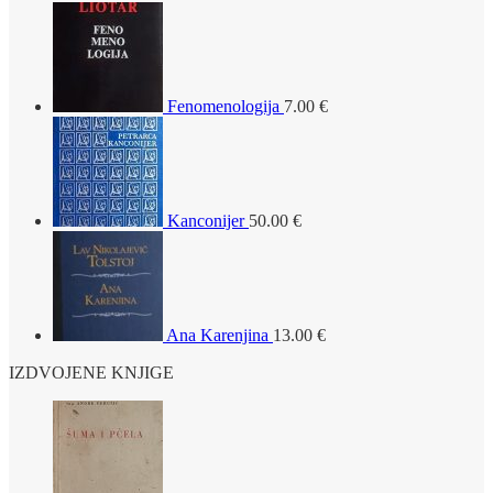
Fenomenologija
7.00
€
Kanconijer
50.00
€
Ana Karenjina
13.00
€
IZDVOJENE KNJIGE