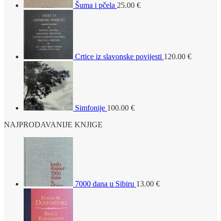
Šuma i pčela
25.00
€
Crtice iz slavonske povijesti
120.00
€
Simfonije
100.00
€
NAJPRODAVANIJE KNJIGE
7000 dana u Sibiru
13.00
€