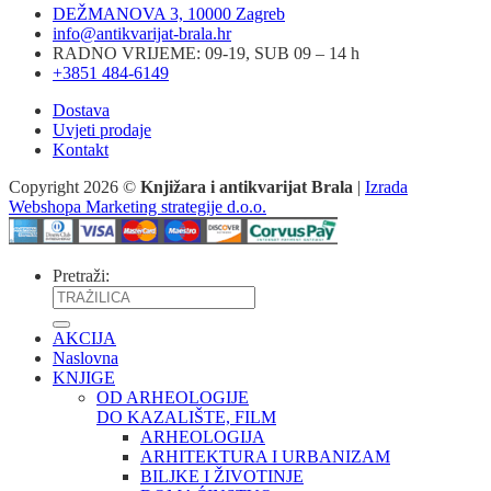
DEŽMANOVA 3, 10000 Zagreb
info@antikvarijat-brala.hr
RADNO VRIJEME: 09-19, SUB 09 – 14 h
+3851 484-6149
Dostava
Uvjeti prodaje
Kontakt
Copyright 2026 ©
Knjižara i antikvarijat Brala
|
Izrada
Webshopa Marketing strategije d.o.o.
Pretraži:
AKCIJA
Naslovna
KNJIGE
OD ARHEOLOGIJE
DO KAZALIŠTE, FILM
ARHEOLOGIJA
ARHITEKTURA I URBANIZAM
BILJKE I ŽIVOTINJE