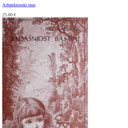
Arhitektonski stup
25.00
€