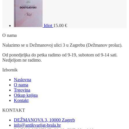
Idiot
15.00
€
O nama
Nalazimo se u Dežmanovoj ulici 3 u Zagrebu (Dežmanov prolaz).
Od ponedjeljka do petka radimo od 9-19, subotom od 9-14 sati.
Nedjeljom ne radimo.
Izbornik
Naslovna
O nama
Trgovina
Otkup knjiga
Kontakt
KONTAKT
DEŽMANOVA 3, 10000 Zagreb
info@antikvarijat-brala.hr