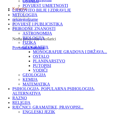
Povratak u trgovinu
OSTALO
POVIJEST UMJETNOSTI
Košarica
LJEKOVITO BILJE I ZDRAVLJE
MITOLOGIJA
nekategorizarne
POVIJEST I PUBLICISTIKA
PRIRODNE ZNANOSTI
ASTRONOMIJA
BIOLOGIJA
Nema proizvoda u košarici
FIZIKA
GEOGRAFIJA
Povratak u trgovinu
MONOGRAFIJE GRADOVA I DRŽAVA...
OSTALO
PLANINARSTVO
PUTOPISI
VODIČI
GEOLOGIJA
KEMIJA
MATEMATIKA
PSIHOLOGIJA, POPULARNA PSIHOLOGIJA,
ALTERNATIVA
RAZNO
RELIGIJA
RJEČNICI, GRAMATIKE, PRAVOPISI...
ENGLESKI JEZIK