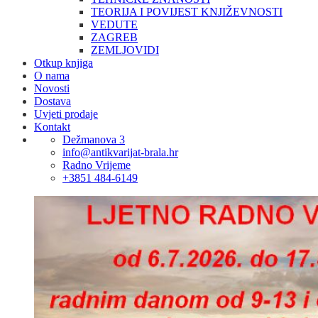
TEORIJA I POVIJEST KNJIŽEVNOSTI
VEDUTE
ZAGREB
ZEMLJOVIDI
Otkup knjiga
O nama
Novosti
Dostava
Uvjeti prodaje
Kontakt
Dežmanova 3
info@antikvarijat-brala.hr
Radno Vrijeme
+3851 484-6149