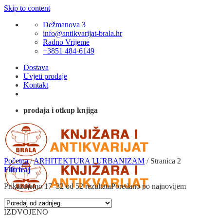
Skip to content
Dežmanova 3
info@antikvarijat-brala.hr
Radno Vrijeme
+3851 484-6149
Dostava
Uvjeti prodaje
Kontakt
prodaja i otkup knjiga
Početna
/
ARHITEKTURA I URBANIZAM
/
Stranica 2
Filtriraj
Prikazujemo 17–32 od 52 rezultata
Poredano po najnovijem
IZDVOJENO