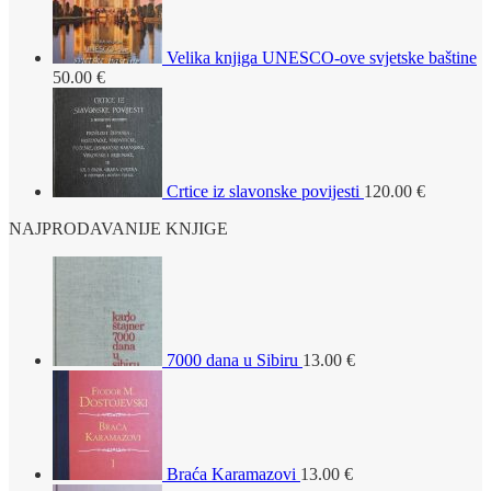
Velika knjiga UNESCO-ove svjetske baštine
50.00
€
Crtice iz slavonske povijesti
120.00
€
NAJPRODAVANIJE KNJIGE
7000 dana u Sibiru
13.00
€
Braća Karamazovi
13.00
€