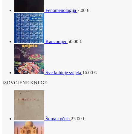
Fenomenologija
7.00
€
Kanconijer
50.00
€
Sve kuhinje svijeta
16.00
€
IZDVOJENE KNJIGE
Šuma i pčela
25.00
€