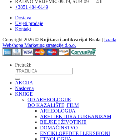
RADNO VRIJEME: 09-19, SUB 09 – 14 h
+3851 484-6149
Dostava
Uvjeti prodaje
Kontakt
Copyright 2026 ©
Knjižara i antikvarijat Brala
|
Izrada
Webshopa Marketing strategije d.o.o.
Pretraži:
AKCIJA
Naslovna
KNJIGE
OD ARHEOLOGIJE
DO KAZALIŠTE, FILM
ARHEOLOGIJA
ARHITEKTURA I URBANIZAM
BILJKE I ŽIVOTINJE
DOMAĆINSTVO
ENCIKLOPEDIJE I LEKSIKONI
ETNOLOGIJA