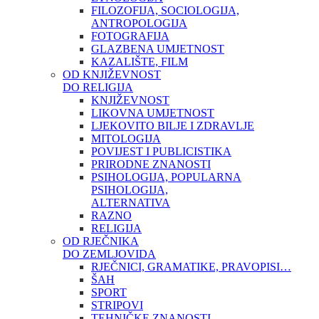
FILOZOFIJA, SOCIOLOGIJA,
ANTROPOLOGIJA
FOTOGRAFIJA
GLAZBENA UMJETNOST
KAZALIŠTE, FILM
OD KNJIŽEVNOST
DO RELIGIJA
KNJIŽEVNOST
LIKOVNA UMJETNOST
LJEKOVITO BILJE I ZDRAVLJE
MITOLOGIJA
POVIJEST I PUBLICISTIKA
PRIRODNE ZNANOSTI
PSIHOLOGIJA, POPULARNA
PSIHOLOGIJA,
ALTERNATIVA
RAZNO
RELIGIJA
OD RJEČNIKA
DO ZEMLJOVIDA
RJEČNICI, GRAMATIKE, PRAVOPISI…
ŠAH
SPORT
STRIPOVI
TEHNIČKE ZNANOSTI