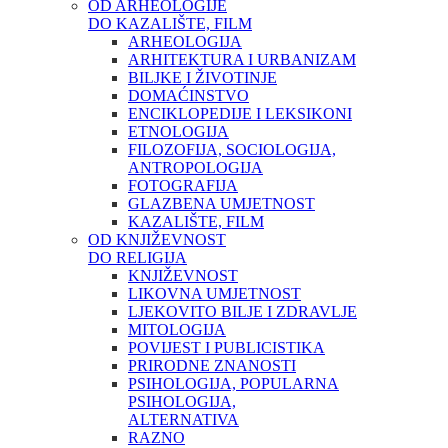
OD ARHEOLOGIJE
DO KAZALIŠTE, FILM
ARHEOLOGIJA
ARHITEKTURA I URBANIZAM
BILJKE I ŽIVOTINJE
DOMAĆINSTVO
ENCIKLOPEDIJE I LEKSIKONI
ETNOLOGIJA
FILOZOFIJA, SOCIOLOGIJA,
ANTROPOLOGIJA
FOTOGRAFIJA
GLAZBENA UMJETNOST
KAZALIŠTE, FILM
OD KNJIŽEVNOST
DO RELIGIJA
KNJIŽEVNOST
LIKOVNA UMJETNOST
LJEKOVITO BILJE I ZDRAVLJE
MITOLOGIJA
POVIJEST I PUBLICISTIKA
PRIRODNE ZNANOSTI
PSIHOLOGIJA, POPULARNA
PSIHOLOGIJA,
ALTERNATIVA
RAZNO