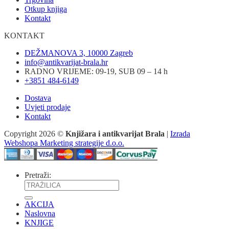
Otkup knjiga
Kontakt
KONTAKT
DEŽMANOVA 3, 10000 Zagreb
info@antikvarijat-brala.hr
RADNO VRIJEME: 09-19, SUB 09 – 14 h
+3851 484-6149
Dostava
Uvjeti prodaje
Kontakt
Copyright 2026 ©
Knjižara i antikvarijat Brala
|
Izrada
Webshopa Marketing strategije d.o.o.
Pretraži:
AKCIJA
Naslovna
KNJIGE