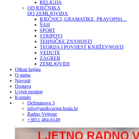
RELIGIJA
OD RJEČNIKA
DO ZEMLJOVIDA
RJEČNICI, GRAMATIKE, PRAVOPISI…
ŠAH
SPORT
STRIPOVI
TEHNIČKE ZNANOSTI
TEORIJA I POVIJEST KNJIŽEVNOSTI
VEDUTE
ZAGREB
ZEMLJOVIDI
Otkup knjiga
O nama
Novosti
Dostava
Uvjeti prodaje
Kontakt
Dežmanova 3
info@antikvarijat-brala.hr
Radno Vrijeme
+3851 484-6149