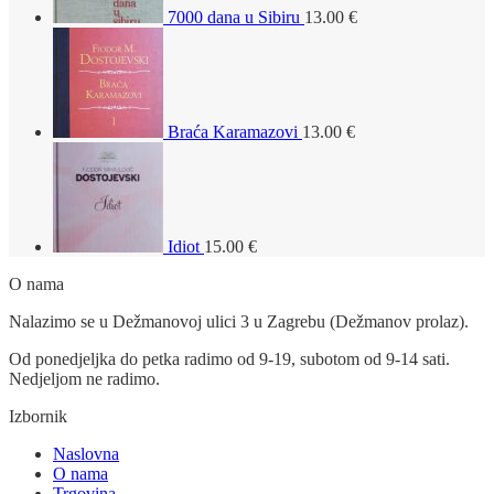
7000 dana u Sibiru
13.00
€
Braća Karamazovi
13.00
€
Idiot
15.00
€
O nama
Nalazimo se u Dežmanovoj ulici 3 u Zagrebu (Dežmanov prolaz).
Od ponedjeljka do petka radimo od 9-19, subotom od 9-14 sati.
Nedjeljom ne radimo.
Izbornik
Naslovna
O nama
Trgovina