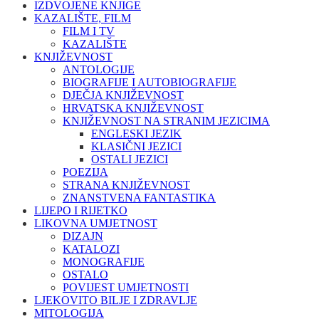
IZDVOJENE KNJIGE
KAZALIŠTE, FILM
FILM I TV
KAZALIŠTE
KNJIŽEVNOST
ANTOLOGIJE
BIOGRAFIJE I AUTOBIOGRAFIJE
DJEČJA KNJIŽEVNOST
HRVATSKA KNJIŽEVNOST
KNJIŽEVNOST NA STRANIM JEZICIMA
ENGLESKI JEZIK
KLASIČNI JEZICI
OSTALI JEZICI
POEZIJA
STRANA KNJIŽEVNOST
ZNANSTVENA FANTASTIKA
LIJEPO I RIJETKO
LIKOVNA UMJETNOST
DIZAJN
KATALOZI
MONOGRAFIJE
OSTALO
POVIJEST UMJETNOSTI
LJEKOVITO BILJE I ZDRAVLJE
MITOLOGIJA