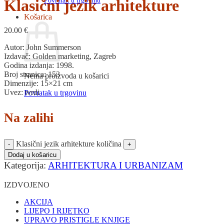
Povratak u trgovinu
Klasični jezik arhitekture
Košarica
20.00
€
Autor: John Summerson
Izdavač: Golden marketing, Zagreb
Godina izdanja: 1998.
Broj stranica: 153
Nema proizvoda u košarici
Dimenzije: 15×21 cm
Uvez: tvrdi
Povratak u trgovinu
Na zalihi
Klasični jezik arhitekture količina
Dodaj u košaricu
Kategorija:
ARHITEKTURA I URBANIZAM
IZDVOJENO
AKCIJA
LIJEPO I RIJETKO
UPRAVO PRISTIGLE KNJIGE