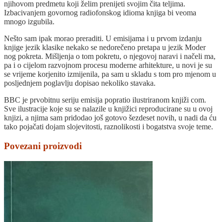
njihovom predmetu koji želim prenijeti svojim čita teljima.
Izbacivanjem govornog radiofonskog idioma knjiga bi veoma
mnogo izgubila.
Nešto sam ipak morao preraditi. U emisijama i u prvom izdanju
knjige jezik klasike nekako se nedorečeno pretapa u jezik Moder
nog pokreta. Mišljenja o tom pokretu, o njegovoj naravi i načeli ma,
pa i o cijelom razvojnom procesu moderne arhitekture, u novi je su
se vrijeme korjenito izmijenila, pa sam u skladu s tom pro mjenom u
posljednjem poglavlju dopisao nekoliko stavaka.
BBC je prvobitnu seriju emisija popratio ilustriranom knjiži com.
Sve ilustracije koje su se nalazile u knjižici reproducirane su u ovoj
knjizi, a njima sam pridodao još gotovo šezdeset novih, u nadi da ću
tako pojačati dojam slojevitosti, raznolikosti i bogatstva svoje teme.
Povezani proizvodi