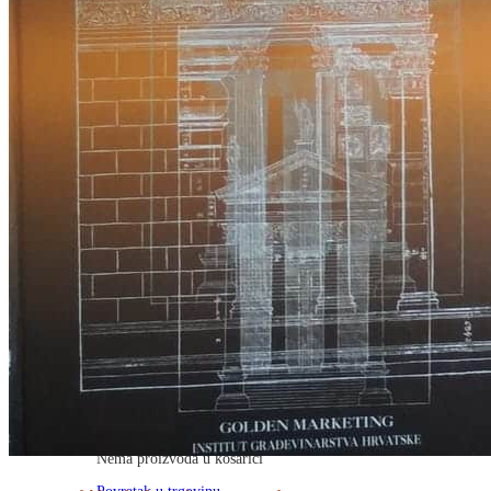
RJEČNICI, GRAMATIKE, PRAVOPISI…
ŠAH
SPORT
STRIPOVI
TEHNIČKE ZNANOSTI
TEORIJA I POVIJEST KNJIŽEVNOSTI
VEDUTE
ZAGREB
ZEMLJOVIDI
Otkup knjiga
O nama
Novosti
AKCIJA
Pretraži:
Nema proizvoda u košarici