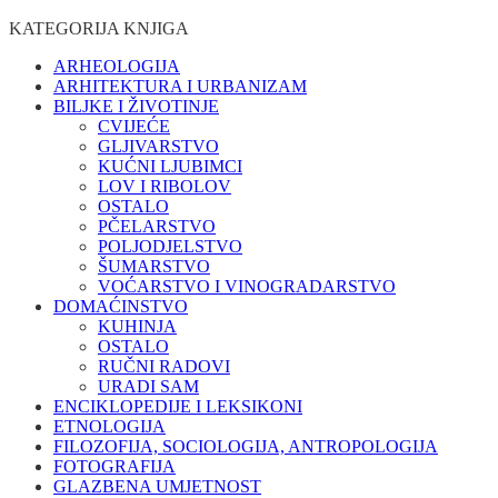
KATEGORIJA KNJIGA
ARHEOLOGIJA
ARHITEKTURA I URBANIZAM
BILJKE I ŽIVOTINJE
CVIJEĆE
GLJIVARSTVO
KUĆNI LJUBIMCI
LOV I RIBOLOV
OSTALO
PČELARSTVO
POLJODJELSTVO
ŠUMARSTVO
VOĆARSTVO I VINOGRADARSTVO
DOMAĆINSTVO
KUHINJA
OSTALO
RUČNI RADOVI
URADI SAM
ENCIKLOPEDIJE I LEKSIKONI
ETNOLOGIJA
FILOZOFIJA, SOCIOLOGIJA, ANTROPOLOGIJA
FOTOGRAFIJA
GLAZBENA UMJETNOST