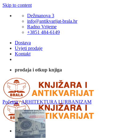
Skip to content
Dežmanova 3
info@antikvarijat-brala.hr
Radno Vrijeme
+3851 484-6149
Dostava
Uvjeti prodaje
Kontakt
prodaja i otkup knjiga
Početna
/
ARHITEKTURA I URBANIZAM