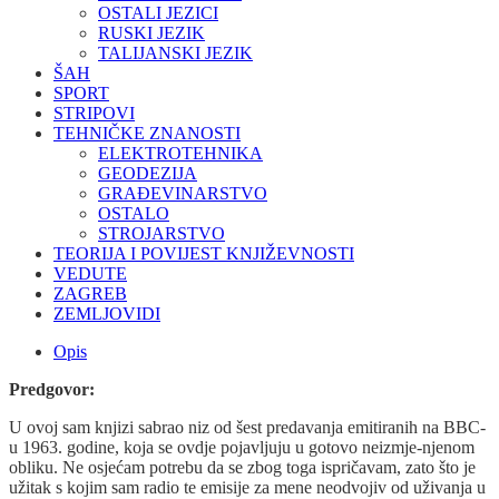
OSTALI JEZICI
RUSKI JEZIK
TALIJANSKI JEZIK
ŠAH
SPORT
STRIPOVI
TEHNIČKE ZNANOSTI
ELEKTROTEHNIKA
GEODEZIJA
GRAĐEVINARSTVO
OSTALO
STROJARSTVO
TEORIJA I POVIJEST KNJIŽEVNOSTI
VEDUTE
ZAGREB
ZEMLJOVIDI
Opis
Predgovor:
U ovoj sam knjizi sabrao niz od šest predavanja emitiranih na BBC-
u 1963. godine, koja se ovdje pojavljuju u gotovo neizmje-njenom
obliku. Ne osjećam potrebu da se zbog toga ispričavam, zato što je
užitak s kojim sam radio te emisije za mene neodvojiv od uživanja u