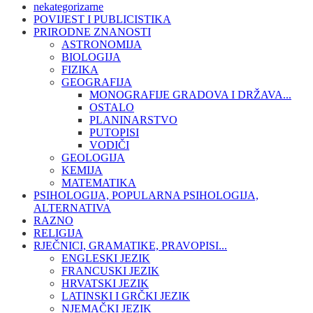
nekategorizarne
POVIJEST I PUBLICISTIKA
PRIRODNE ZNANOSTI
ASTRONOMIJA
BIOLOGIJA
FIZIKA
GEOGRAFIJA
MONOGRAFIJE GRADOVA I DRŽAVA...
OSTALO
PLANINARSTVO
PUTOPISI
VODIČI
GEOLOGIJA
KEMIJA
MATEMATIKA
PSIHOLOGIJA, POPULARNA PSIHOLOGIJA,
ALTERNATIVA
RAZNO
RELIGIJA
RJEČNICI, GRAMATIKE, PRAVOPISI...
ENGLESKI JEZIK
FRANCUSKI JEZIK
HRVATSKI JEZIK
LATINSKI I GRČKI JEZIK
NJEMAČKI JEZIK