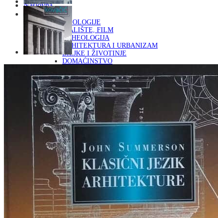
Naslovna
KNJIGE
OD ARHEOLOGIJE
DO KAZALIŠTE, FILM
ARHEOLOGIJA
ARHITEKTURA I URBANIZAM
BILJKE I ŽIVOTINJE
DOMAĆINSTVO
ENCIKLOPEDIJE I LEKSIKONI
ETNOLOGIJA
FILOZOFIJA, SOCIOLOGIJA, ANTROPOLOGIJA
FOTOGRAFIJA
GLAZBENA UMJETNOST
KAZALIŠTE, FILM
OD KNJIŽEVNOST
DO RELIGIJA
KNJIŽEVNOST
LIKOVNA UMJETNOST
LJEKOVITO BILJE I ZDRAVLJE
MITOLOGIJA
POVIJEST I PUBLICISTIKA
PRIRODNE ZNANOSTI
PSIHOLOGIJA, POPULARNA PSIHOLOGIJA,
ALTERNATIVA
RAZNO
RELIGIJA
OD RJEČNIKA
DO ZEMLJOVIDA