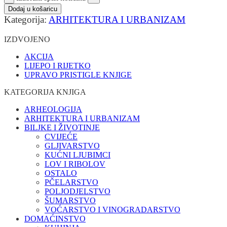
Dodaj u košaricu
Kategorija:
ARHITEKTURA I URBANIZAM
IZDVOJENO
AKCIJA
LIJEPO I RIJETKO
UPRAVO PRISTIGLE KNJIGE
KATEGORIJA KNJIGA
ARHEOLOGIJA
ARHITEKTURA I URBANIZAM
BILJKE I ŽIVOTINJE
CVIJEĆE
GLJIVARSTVO
KUĆNI LJUBIMCI
LOV I RIBOLOV
OSTALO
PČELARSTVO
POLJODJELSTVO
ŠUMARSTVO
VOĆARSTVO I VINOGRADARSTVO
DOMAĆINSTVO