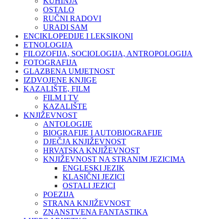
KUHINJA
OSTALO
RUČNI RADOVI
URADI SAM
ENCIKLOPEDIJE I LEKSIKONI
ETNOLOGIJA
FILOZOFIJA, SOCIOLOGIJA, ANTROPOLOGIJA
FOTOGRAFIJA
GLAZBENA UMJETNOST
IZDVOJENE KNJIGE
KAZALIŠTE, FILM
FILM I TV
KAZALIŠTE
KNJIŽEVNOST
ANTOLOGIJE
BIOGRAFIJE I AUTOBIOGRAFIJE
DJEČJA KNJIŽEVNOST
HRVATSKA KNJIŽEVNOST
KNJIŽEVNOST NA STRANIM JEZICIMA
ENGLESKI JEZIK
KLASIČNI JEZICI
OSTALI JEZICI
POEZIJA
STRANA KNJIŽEVNOST
ZNANSTVENA FANTASTIKA