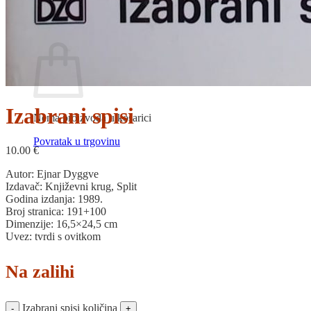
Povratak u trgovinu
Košarica
Izabrani spisi
Nema proizvoda u košarici
Povratak u trgovinu
10.00
€
Autor: Ejnar Dyggve
Izdavač: Književni krug, Split
Godina izdanja: 1989.
Broj stranica: 191+100
Dimenzije: 16,5×24,5 cm
Uvez: tvrdi s ovitkom
Na zalihi
Izabrani spisi količina