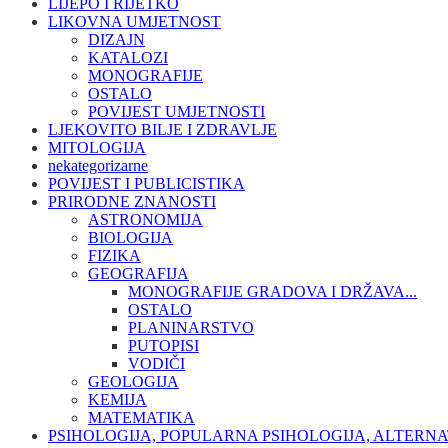
LIJEPO I RIJETKO
LIKOVNA UMJETNOST
DIZAJN
KATALOZI
MONOGRAFIJE
OSTALO
POVIJEST UMJETNOSTI
LJEKOVITO BILJE I ZDRAVLJE
MITOLOGIJA
nekategorizarne
POVIJEST I PUBLICISTIKA
PRIRODNE ZNANOSTI
ASTRONOMIJA
BIOLOGIJA
FIZIKA
GEOGRAFIJA
MONOGRAFIJE GRADOVA I DRŽAVA...
OSTALO
PLANINARSTVO
PUTOPISI
VODIČI
GEOLOGIJA
KEMIJA
MATEMATIKA
PSIHOLOGIJA, POPULARNA PSIHOLOGIJA, ALTERNA