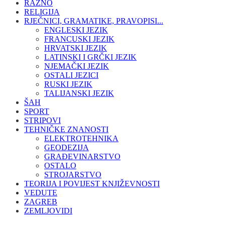
RAZNO
RELIGIJA
RJEČNICI, GRAMATIKE, PRAVOPISI...
ENGLESKI JEZIK
FRANCUSKI JEZIK
HRVATSKI JEZIK
LATINSKI I GRČKI JEZIK
NJEMAČKI JEZIK
OSTALI JEZICI
RUSKI JEZIK
TALIJANSKI JEZIK
ŠAH
SPORT
STRIPOVI
TEHNIČKE ZNANOSTI
ELEKTROTEHNIKA
GEODEZIJA
GRAĐEVINARSTVO
OSTALO
STROJARSTVO
TEORIJA I POVIJEST KNJIŽEVNOSTI
VEDUTE
ZAGREB
ZEMLJOVIDI