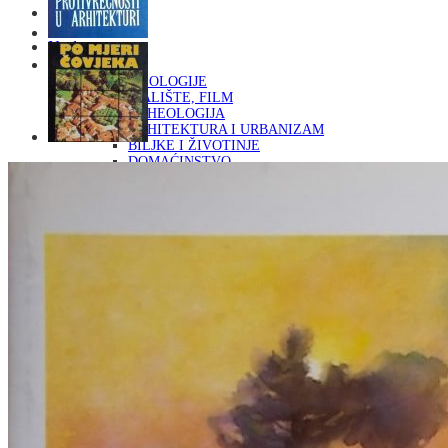
Naslovna
KNJIGE
OD ARHEOLOGIJE
DO KAZALIŠTE, FILM
ARHEOLOGIJA
ARHITEKTURA I URBANIZAM
BILJKE I ŽIVOTINJE
DOMAĆINSTVO
ENCIKLOPEDIJE I LEKSIKONI
ETNOLOGIJA
FILOZOFIJA, SOCIOLOGIJA, ANTROPOLOGIJA
FOTOGRAFIJA
GLAZBENA UMJETNOST
KAZALIŠTE, FILM
OD KNJIŽEVNOST
DO RELIGIJA
KNJIŽEVNOST
LIKOVNA UMJETNOST
LJEKOVITO BILJE I ZDRAVLJE
MITOLOGIJA
POVIJEST I PUBLICISTIKA
PRIRODNE ZNANOSTI
PSIHOLOGIJA, POPULARNA PSIHOLOGIJA,
ALTERNATIVA
RAZNO