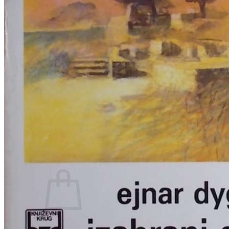
RELIGIJA
OD RJEČNIKA
DO ZEMLJOVIDA
RJEČNICI, GRAMATIKE, PRAVOPISI…
ŠAH
SPORT
STRIPOVI
TEHNIČKE ZNANOSTI
TEORIJA I POVIJEST KNJIŽEVNOSTI
VEDUTE
ZAGREB
ZEMLJOVIDI
Otkup knjiga
O nama
Novosti
AKCIJA
Pretraži:
Nema proizvoda u košarici