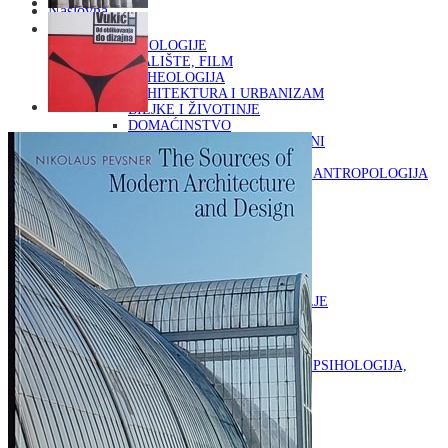
Naslovna
KNJIGE
OD ARHEOLOGIJE
DO KAZALIŠTE, FILM
ARHEOLOGIJA
ARHITEKTURA I URBANIZAM
BILJKE I ŽIVOTINJE
DOMAĆINSTVO
ENCIKLOPEDIJE I LEKSIKONI
ETNOLOGIJA
FILOZOFIJA, SOCIOLOGIJA, ANTROPOLOGIJA
FOTOGRAFIJA
GLAZBENA UMJETNOST
KAZALIŠTE, FILM
OD KNJIŽEVNOST
DO RELIGIJA
KNJIŽEVNOST
LIKOVNA UMJETNOST
LJEKOVITO BILJE I ZDRAVLJE
MITOLOGIJA
POVIJEST I PUBLICISTIKA
PRIRODNE ZNANOSTI
PSIHOLOGIJA, POPULARNA PSIHOLOGIJA,
ALTERNATIVA
RAZNO
RELIGIJA
OD RJEČNIKA
DO ZEMLJOVIDA