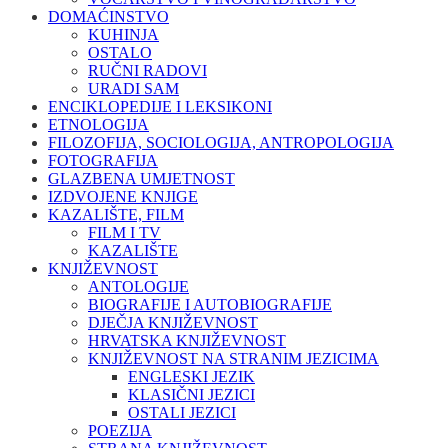
DOMAĆINSTVO
KUHINJA
OSTALO
RUČNI RADOVI
URADI SAM
ENCIKLOPEDIJE I LEKSIKONI
ETNOLOGIJA
FILOZOFIJA, SOCIOLOGIJA, ANTROPOLOGIJA
FOTOGRAFIJA
GLAZBENA UMJETNOST
IZDVOJENE KNJIGE
KAZALIŠTE, FILM
FILM I TV
KAZALIŠTE
KNJIŽEVNOST
ANTOLOGIJE
BIOGRAFIJE I AUTOBIOGRAFIJE
DJEČJA KNJIŽEVNOST
HRVATSKA KNJIŽEVNOST
KNJIŽEVNOST NA STRANIM JEZICIMA
ENGLESKI JEZIK
KLASIČNI JEZICI
OSTALI JEZICI
POEZIJA