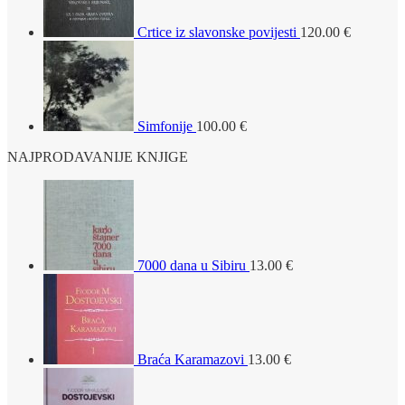
Crtice iz slavonske povijesti
120.00
€
Simfonije
100.00
€
NAJPRODAVANIJE KNJIGE
7000 dana u Sibiru
13.00
€
Braća Karamazovi
13.00
€