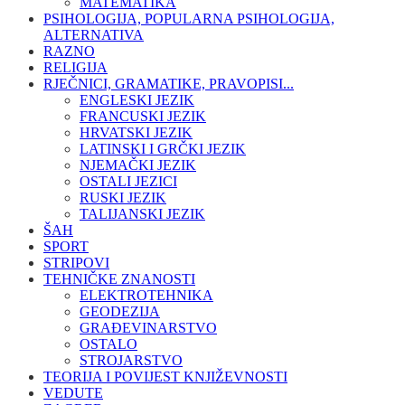
MATEMATIKA
PSIHOLOGIJA, POPULARNA PSIHOLOGIJA,
ALTERNATIVA
RAZNO
RELIGIJA
RJEČNICI, GRAMATIKE, PRAVOPISI...
ENGLESKI JEZIK
FRANCUSKI JEZIK
HRVATSKI JEZIK
LATINSKI I GRČKI JEZIK
NJEMAČKI JEZIK
OSTALI JEZICI
RUSKI JEZIK
TALIJANSKI JEZIK
ŠAH
SPORT
STRIPOVI
TEHNIČKE ZNANOSTI
ELEKTROTEHNIKA
GEODEZIJA
GRAĐEVINARSTVO
OSTALO
STROJARSTVO
TEORIJA I POVIJEST KNJIŽEVNOSTI
VEDUTE