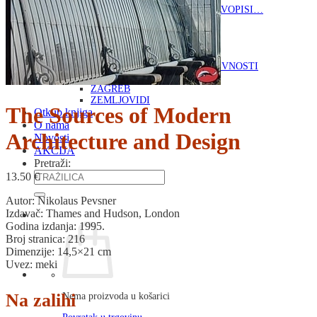
RJEČNICI, GRAMATIKE, PRAVOPISI…
ŠAH
SPORT
STRIPOVI
TEHNIČKE ZNANOSTI
TEORIJA I POVIJEST KNJIŽEVNOSTI
VEDUTE
ZAGREB
ZEMLJOVIDI
The Sources of Modern
Otkup knjiga
O nama
Architecture and Design
Novosti
AKCIJA
Pretraži:
13.50
€
Autor: Nikolaus Pevsner
Izdavač: Thames and Hudson, London
Godina izdanja: 1995.
Broj stranica: 216
Dimenzije: 14,5×21 cm
Uvez: meki
Na zalihi
Nema proizvoda u košarici