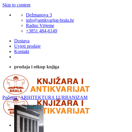
Skip to content
Dežmanova 3
info@antikvarijat-brala.hr
Radno Vrijeme
+3851 484-6149
Dostava
Uvjeti prodaje
Kontakt
prodaja i otkup knjiga
Početna
/
ARHITEKTURA I URBANIZAM