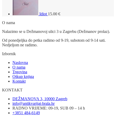
Idiot
15.00
€
O nama
Nalazimo se u Dežmanovoj ulici 3 u Zagrebu (Dežmanov prolaz).
Od ponedjeljka do petka radimo od 9-19, subotom od 9-14 sati.
Nedjeljom ne radimo.
Izbornik
Naslovna
O nama
Trgovina
Otkup knjiga
Kontakt
KONTAKT
DEŽMANOVA 3, 10000 Zagreb
info@antikvarijat-brala.hr
RADNO VRIJEME: 09-19, SUB 09 – 14 h
+3851 484-6149