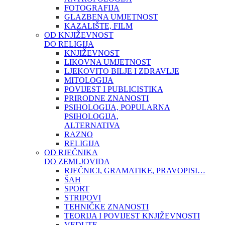
FOTOGRAFIJA
GLAZBENA UMJETNOST
KAZALIŠTE, FILM
OD KNJIŽEVNOST
DO RELIGIJA
KNJIŽEVNOST
LIKOVNA UMJETNOST
LJEKOVITO BILJE I ZDRAVLJE
MITOLOGIJA
POVIJEST I PUBLICISTIKA
PRIRODNE ZNANOSTI
PSIHOLOGIJA, POPULARNA
PSIHOLOGIJA,
ALTERNATIVA
RAZNO
RELIGIJA
OD RJEČNIKA
DO ZEMLJOVIDA
RJEČNICI, GRAMATIKE, PRAVOPISI…
ŠAH
SPORT
STRIPOVI
TEHNIČKE ZNANOSTI
TEORIJA I POVIJEST KNJIŽEVNOSTI
VEDUTE