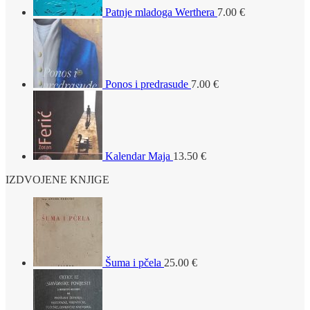
Patnje mladoga Werthera
7.00
€
Ponos i predrasude
7.00
€
Kalendar Maja
13.50
€
IZDVOJENE KNJIGE
Šuma i pčela
25.00
€