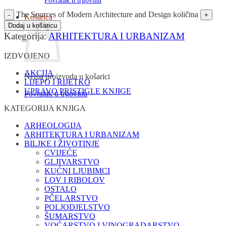
Povratak u trgovinu
The Sources of Modern Architecture and Design količina
Košarica
Dodaj u košaricu
Kategorija:
ARHITEKTURA I URBANIZAM
IZDVOJENO
AKCIJA
Nema proizvoda u košarici
LIJEPO I RIJETKO
UPRAVO PRISTIGLE KNJIGE
Povratak u trgovinu
KATEGORIJA KNJIGA
ARHEOLOGIJA
ARHITEKTURA I URBANIZAM
BILJKE I ŽIVOTINJE
CVIJEĆE
GLJIVARSTVO
KUĆNI LJUBIMCI
LOV I RIBOLOV
OSTALO
PČELARSTVO
POLJODJELSTVO
ŠUMARSTVO
VOĆARSTVO I VINOGRADARSTVO