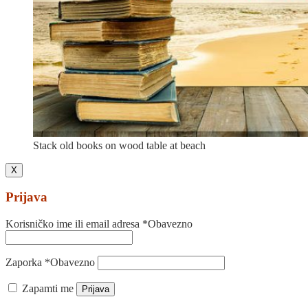
Stack old books on wood table at beach
X
Prijava
Korisničko ime ili email adresa
*
Obavezno
Zaporka
*
Obavezno
Zapamti me
Prijava