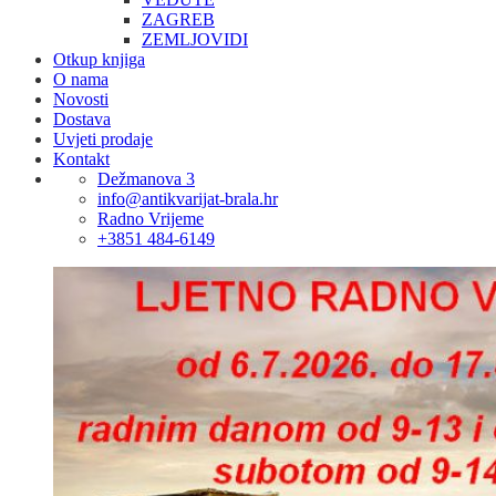
ZAGREB
ZEMLJOVIDI
Otkup knjiga
O nama
Novosti
Dostava
Uvjeti prodaje
Kontakt
Dežmanova 3
info@antikvarijat-brala.hr
Radno Vrijeme
+3851 484-6149