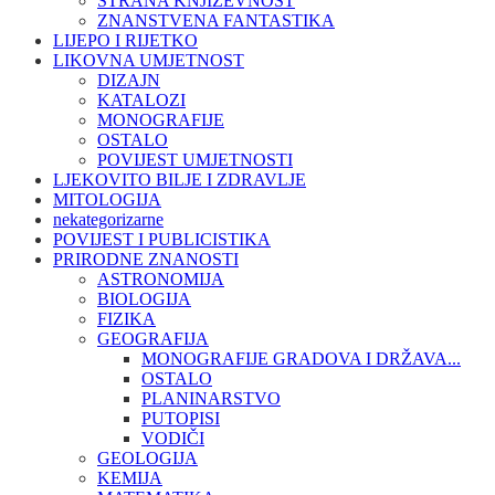
STRANA KNJIŽEVNOST
ZNANSTVENA FANTASTIKA
LIJEPO I RIJETKO
LIKOVNA UMJETNOST
DIZAJN
KATALOZI
MONOGRAFIJE
OSTALO
POVIJEST UMJETNOSTI
LJEKOVITO BILJE I ZDRAVLJE
MITOLOGIJA
nekategorizarne
POVIJEST I PUBLICISTIKA
PRIRODNE ZNANOSTI
ASTRONOMIJA
BIOLOGIJA
FIZIKA
GEOGRAFIJA
MONOGRAFIJE GRADOVA I DRŽAVA...
OSTALO
PLANINARSTVO
PUTOPISI
VODIČI
GEOLOGIJA
KEMIJA