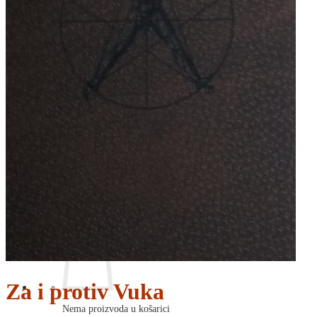
RELIGIJA
OD RJEČNIKA
DO ZEMLJOVIDA
RJEČNICI, GRAMATIKE, PRAVOPISI…
ŠAH
SPORT
STRIPOVI
TEHNIČKE ZNANOSTI
TEORIJA I POVIJEST KNJIŽEVNOSTI
VEDUTE
ZAGREB
ZEMLJOVIDI
Otkup knjiga
O nama
Novosti
AKCIJA
Pretraži:
Za i protiv Vuka
Nema proizvoda u košarici