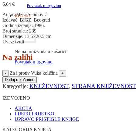
6.64
€
Povratak u trgovinu
Autor: Meša Selimović
Košarica
Izdavač: BIGZ, Beograd
Godina izdanja: 1986.
Broj stranica: 239
Dimenzije: 13,5×20,5 cm
Uvez: tvrdi
Nema proizvoda u košarici
Na zalihi
Povratak u trgovinu
Za i protiv Vuka količina
Dodaj u košaricu
Kategorije:
KNJIŽEVNOST
,
STRANA KNJIŽEVNOST
IZDVOJENO
AKCIJA
LIJEPO I RIJETKO
UPRAVO PRISTIGLE KNJIGE
KATEGORIJA KNJIGA