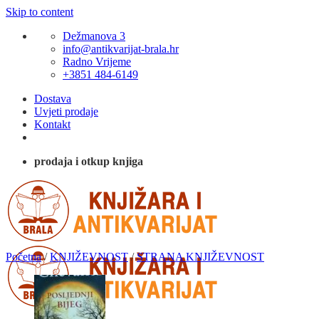
Skip to content
Dežmanova 3
info@antikvarijat-brala.hr
Radno Vrijeme
+3851 484-6149
Dostava
Uvjeti prodaje
Kontakt
prodaja i otkup knjiga
Početna
/
KNJIŽEVNOST
/
STRANA KNJIŽEVNOST