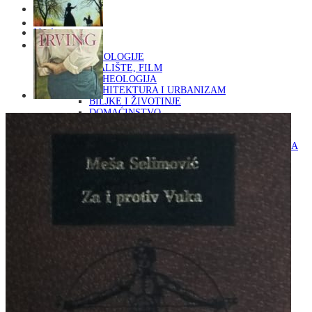
Naslovna
KNJIGE
OD ARHEOLOGIJE
DO KAZALIŠTE, FILM
ARHEOLOGIJA
ARHITEKTURA I URBANIZAM
BILJKE I ŽIVOTINJE
DOMAĆINSTVO
ENCIKLOPEDIJE I LEKSIKONI
ETNOLOGIJA
FILOZOFIJA, SOCIOLOGIJA, ANTROPOLOGIJA
FOTOGRAFIJA
GLAZBENA UMJETNOST
KAZALIŠTE, FILM
OD KNJIŽEVNOST
DO RELIGIJA
KNJIŽEVNOST
LIKOVNA UMJETNOST
LJEKOVITO BILJE I ZDRAVLJE
MITOLOGIJA
POVIJEST I PUBLICISTIKA
PRIRODNE ZNANOSTI
PSIHOLOGIJA, POPULARNA PSIHOLOGIJA,
ALTERNATIVA
RAZNO