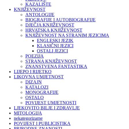
KAZALIŠTE
KNJIŽEVNOST
ANTOLOGIJE
BIOGRAFIJE I AUTOBIOGRAFIJE
DJEČJA KNJIŽEVNOST
HRVATSKA KNJIŽEVNOST
KNJIŽEVNOST NA STRANIM JEZICIMA
ENGLESKI JEZIK
KLASIČNI JEZICI
OSTALI JEZICI
POEZIJA
STRANA KNJIŽEVNOST
ZNANSTVENA FANTASTIKA
LIJEPO I RIJETKO
LIKOVNA UMJETNOST
DIZAJN
KATALOZI
MONOGRAFIJE
OSTALO
POVIJEST UMJETNOSTI
LJEKOVITO BILJE I ZDRAVLJE
MITOLOGIJA
nekategorizarne
POVIJEST I PUBLICISTIKA
PRIRODNE ZNANOSTI