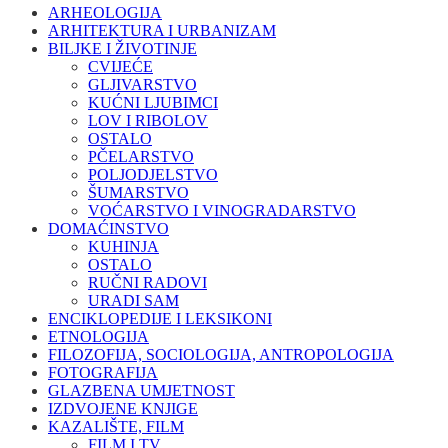
ARHEOLOGIJA
ARHITEKTURA I URBANIZAM
BILJKE I ŽIVOTINJE
CVIJEĆE
GLJIVARSTVO
KUĆNI LJUBIMCI
LOV I RIBOLOV
OSTALO
PČELARSTVO
POLJODJELSTVO
ŠUMARSTVO
VOĆARSTVO I VINOGRADARSTVO
DOMAĆINSTVO
KUHINJA
OSTALO
RUČNI RADOVI
URADI SAM
ENCIKLOPEDIJE I LEKSIKONI
ETNOLOGIJA
FILOZOFIJA, SOCIOLOGIJA, ANTROPOLOGIJA
FOTOGRAFIJA
GLAZBENA UMJETNOST
IZDVOJENE KNJIGE
KAZALIŠTE, FILM
FILM I TV