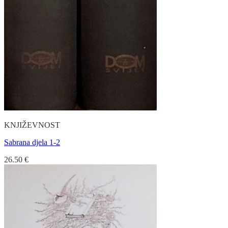
KNJIŽEVNOST
Sabrana djela 1-2
26.50
€