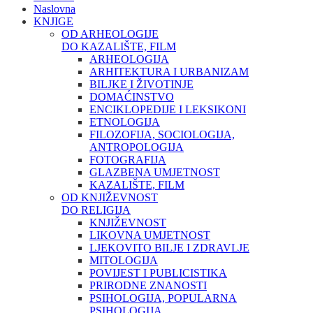
Naslovna
KNJIGE
OD ARHEOLOGIJE
DO KAZALIŠTE, FILM
ARHEOLOGIJA
ARHITEKTURA I URBANIZAM
BILJKE I ŽIVOTINJE
DOMAĆINSTVO
ENCIKLOPEDIJE I LEKSIKONI
ETNOLOGIJA
FILOZOFIJA, SOCIOLOGIJA,
ANTROPOLOGIJA
FOTOGRAFIJA
GLAZBENA UMJETNOST
KAZALIŠTE, FILM
OD KNJIŽEVNOST
DO RELIGIJA
KNJIŽEVNOST
LIKOVNA UMJETNOST
LJEKOVITO BILJE I ZDRAVLJE
MITOLOGIJA
POVIJEST I PUBLICISTIKA
PRIRODNE ZNANOSTI
PSIHOLOGIJA, POPULARNA
PSIHOLOGIJA,