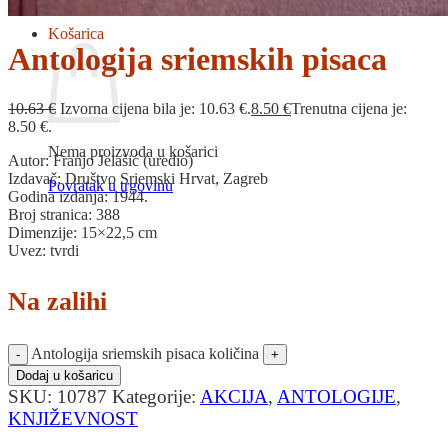
Povratak u trgovinu
Košarica
Antologija sriemskih pisaca
10.63
€
Izvorna cijena bila je: 10.63 €.
8.50
€
Trenutna cijena je:
8.50 €.
Nema proizvoda u košarici
Autor: Franjo Jelašić (uredio)
Izdavač: Društvo Sriemski Hrvat, Zagreb
Povratak u trgovinu
Godina izdanja: 1944.
Broj stranica: 388
Dimenzije: 15×22,5 cm
Uvez: tvrdi
Na zalihi
Antologija sriemskih pisaca količina
Dodaj u košaricu
SKU:
10787
Kategorije:
AKCIJA
,
ANTOLOGIJE
,
KNJIŽEVNOST