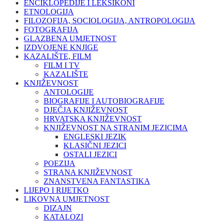
ENCIKLOPEDIJE I LEKSIKONI
ETNOLOGIJA
FILOZOFIJA, SOCIOLOGIJA, ANTROPOLOGIJA
FOTOGRAFIJA
GLAZBENA UMJETNOST
IZDVOJENE KNJIGE
KAZALIŠTE, FILM
FILM I TV
KAZALIŠTE
KNJIŽEVNOST
ANTOLOGIJE
BIOGRAFIJE I AUTOBIOGRAFIJE
DJEČJA KNJIŽEVNOST
HRVATSKA KNJIŽEVNOST
KNJIŽEVNOST NA STRANIM JEZICIMA
ENGLESKI JEZIK
KLASIČNI JEZICI
OSTALI JEZICI
POEZIJA
STRANA KNJIŽEVNOST
ZNANSTVENA FANTASTIKA
LIJEPO I RIJETKO
LIKOVNA UMJETNOST
DIZAJN
KATALOZI