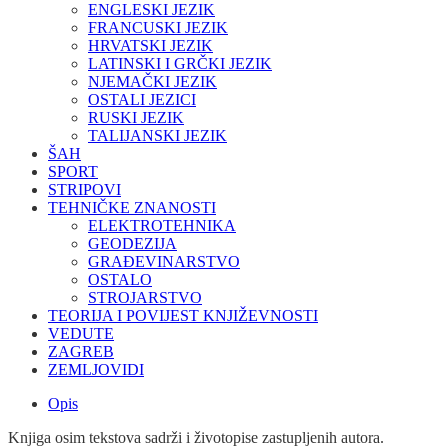
ENGLESKI JEZIK
FRANCUSKI JEZIK
HRVATSKI JEZIK
LATINSKI I GRČKI JEZIK
NJEMAČKI JEZIK
OSTALI JEZICI
RUSKI JEZIK
TALIJANSKI JEZIK
ŠAH
SPORT
STRIPOVI
TEHNIČKE ZNANOSTI
ELEKTROTEHNIKA
GEODEZIJA
GRAĐEVINARSTVO
OSTALO
STROJARSTVO
TEORIJA I POVIJEST KNJIŽEVNOSTI
VEDUTE
ZAGREB
ZEMLJOVIDI
Opis
Knjiga osim tekstova sadrži i životopise zastupljenih autora.