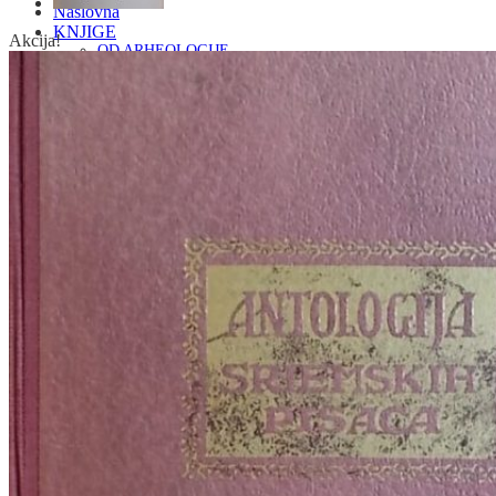
Naslovna
KNJIGE
Akcija!
OD ARHEOLOGIJE
DO KAZALIŠTE, FILM
ARHEOLOGIJA
ARHITEKTURA I URBANIZAM
BILJKE I ŽIVOTINJE
DOMAĆINSTVO
ENCIKLOPEDIJE I LEKSIKONI
ETNOLOGIJA
FILOZOFIJA, SOCIOLOGIJA, ANTROPOLOGIJA
FOTOGRAFIJA
GLAZBENA UMJETNOST
KAZALIŠTE, FILM
OD KNJIŽEVNOST
DO RELIGIJA
KNJIŽEVNOST
LIKOVNA UMJETNOST
LJEKOVITO BILJE I ZDRAVLJE
MITOLOGIJA
POVIJEST I PUBLICISTIKA
PRIRODNE ZNANOSTI
PSIHOLOGIJA, POPULARNA PSIHOLOGIJA,
ALTERNATIVA
RAZNO
RELIGIJA
OD RJEČNIKA
DO ZEMLJOVIDA