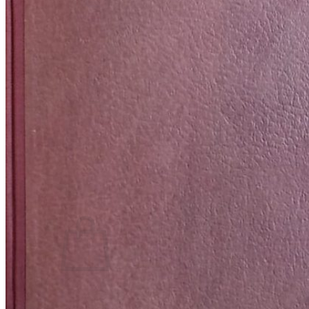
RJEČNICI, GRAMATIKE, PRAVOPISI…
ŠAH
SPORT
STRIPOVI
TEHNIČKE ZNANOSTI
TEORIJA I POVIJEST KNJIŽEVNOSTI
VEDUTE
ZAGREB
ZEMLJOVIDI
Otkup knjiga
O nama
Novosti
AKCIJA
Pretraži:
Nema proizvoda u košarici