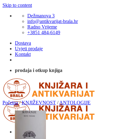
Skip to content
Dežmanova 3
info@antikvarijat-brala.hr
Radno Vrijeme
+3851 484-6149
Dostava
Uvjeti prodaje
Kontakt
prodaja i otkup knjiga
Početna
/
KNJIŽEVNOST
/
ANTOLOGIJE