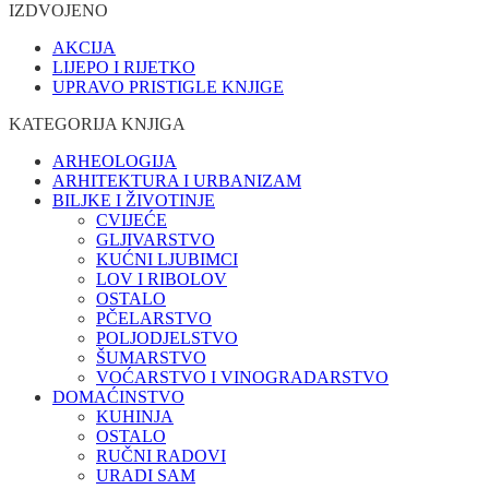
IZDVOJENO
AKCIJA
LIJEPO I RIJETKO
UPRAVO PRISTIGLE KNJIGE
KATEGORIJA KNJIGA
ARHEOLOGIJA
ARHITEKTURA I URBANIZAM
BILJKE I ŽIVOTINJE
CVIJEĆE
GLJIVARSTVO
KUĆNI LJUBIMCI
LOV I RIBOLOV
OSTALO
PČELARSTVO
POLJODJELSTVO
ŠUMARSTVO
VOĆARSTVO I VINOGRADARSTVO
DOMAĆINSTVO
KUHINJA
OSTALO
RUČNI RADOVI
URADI SAM