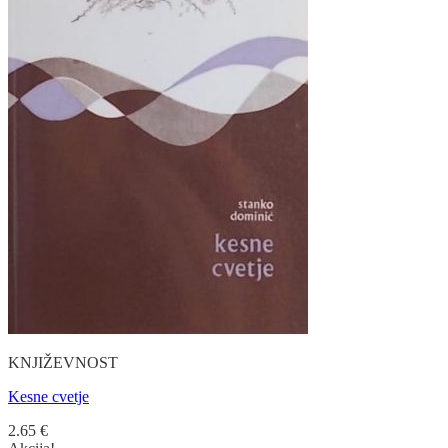
KNJIŽEVNOST
Kesne cvetje
2.65
€