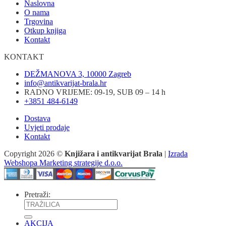
Naslovna
O nama
Trgovina
Otkup knjiga
Kontakt
KONTAKT
DEŽMANOVA 3, 10000 Zagreb
info@antikvarijat-brala.hr
RADNO VRIJEME: 09-19, SUB 09 – 14 h
+3851 484-6149
Dostava
Uvjeti prodaje
Kontakt
Copyright 2026 ©
Knjižara i antikvarijat Brala
|
Izrada
Webshopa Marketing strategije d.o.o.
Pretraži:
AKCIJA