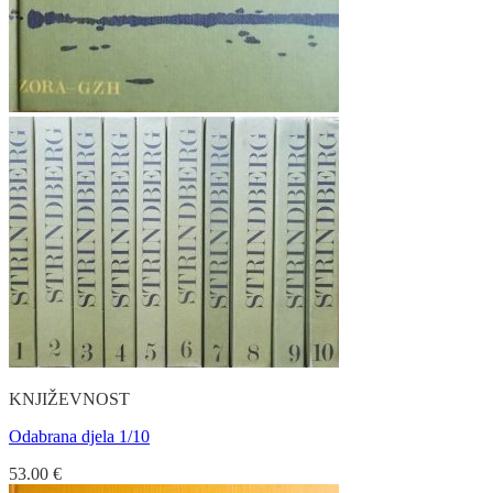
KNJIŽEVNOST
Odabrana djela 1/10
53.00
€