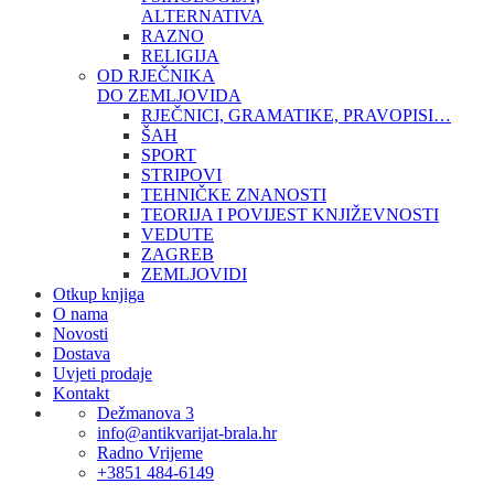
ALTERNATIVA
RAZNO
RELIGIJA
OD RJEČNIKA
DO ZEMLJOVIDA
RJEČNICI, GRAMATIKE, PRAVOPISI…
ŠAH
SPORT
STRIPOVI
TEHNIČKE ZNANOSTI
TEORIJA I POVIJEST KNJIŽEVNOSTI
VEDUTE
ZAGREB
ZEMLJOVIDI
Otkup knjiga
O nama
Novosti
Dostava
Uvjeti prodaje
Kontakt
Dežmanova 3
info@antikvarijat-brala.hr
Radno Vrijeme
+3851 484-6149