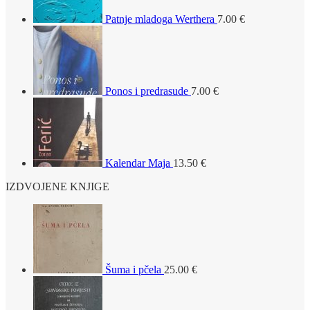
Patnje mladoga Werthera
7.00
€
Ponos i predrasude
7.00
€
Kalendar Maja
13.50
€
IZDVOJENE KNJIGE
Šuma i pčela
25.00
€