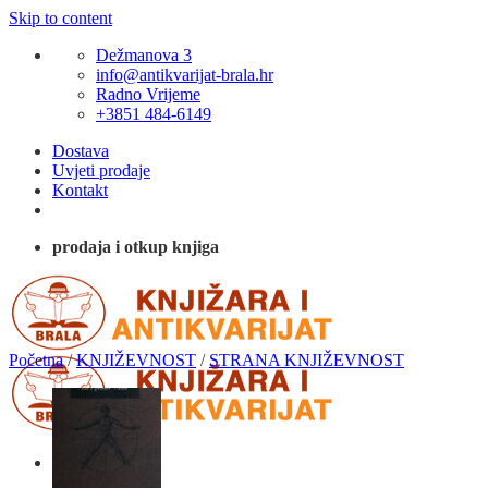
Skip to content
Dežmanova 3
info@antikvarijat-brala.hr
Radno Vrijeme
+3851 484-6149
Dostava
Uvjeti prodaje
Kontakt
prodaja i otkup knjiga
Početna
/
KNJIŽEVNOST
/
STRANA KNJIŽEVNOST