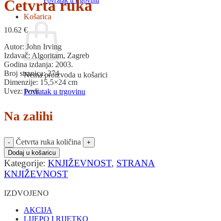
Povratak u trgovinu
Četvrta ruka
Košarica
10.62
€
Autor: John Irving
Izdavač: Algoritam, Zagreb
Godina izdanja: 2003.
Broj stranica: 274
Nema proizvoda u košarici
Dimenzije: 15,5×24 cm
Uvez: tvrdi
Povratak u trgovinu
Na zalihi
Četvrta ruka količina
Dodaj u košaricu
Kategorije:
KNJIŽEVNOST
,
STRANA
KNJIŽEVNOST
IZDVOJENO
AKCIJA
LIJEPO I RIJETKO