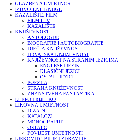
GLAZBENA UMJETNOST
IZDVOJENE KNJIGE
KAZALIŠTE, FILM
FILM I TV
KAZALIŠTE
KNJIŽEVNOST
ANTOLOGIJE
BIOGRAFIJE I AUTOBIOGRAFIJE
DJEČJA KNJIŽEVNOST
HRVATSKA KNJIŽEVNOST
KNJIŽEVNOST NA STRANIM JEZICIMA
ENGLESKI JEZIK
KLASIČNI JEZICI
OSTALI JEZICI
POEZIJA
STRANA KNJIŽEVNOST
ZNANSTVENA FANTASTIKA
LIJEPO I RIJETKO
LIKOVNA UMJETNOST
DIZAJN
KATALOZI
MONOGRAFIJE
OSTALO
POVIJEST UMJETNOSTI
LJEKOVITO BILJE I ZDRAVLJE