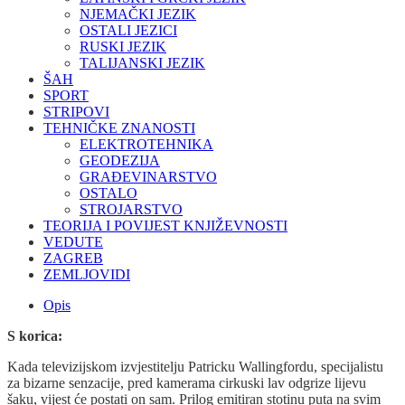
NJEMAČKI JEZIK
OSTALI JEZICI
RUSKI JEZIK
TALIJANSKI JEZIK
ŠAH
SPORT
STRIPOVI
TEHNIČKE ZNANOSTI
ELEKTROTEHNIKA
GEODEZIJA
GRAĐEVINARSTVO
OSTALO
STROJARSTVO
TEORIJA I POVIJEST KNJIŽEVNOSTI
VEDUTE
ZAGREB
ZEMLJOVIDI
Opis
S korica:
Kada televizijskom izvjestitelju Patricku Wallingfordu, specijalistu
za bizarne senzacije, pred kamerama cirkuski lav odgrize lijevu
šaku, vijest će postati on sam. Prilog emitiran stotinu puta na svim