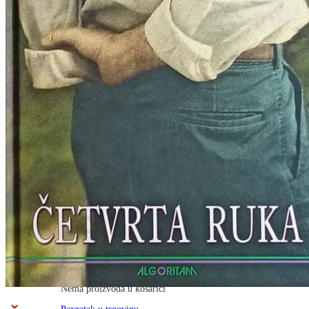
RJEČNICI, GRAMATIKE, PRAVOPISI…
ŠAH
SPORT
STRIPOVI
TEHNIČKE ZNANOSTI
TEORIJA I POVIJEST KNJIŽEVNOSTI
VEDUTE
ZAGREB
ZEMLJOVIDI
Otkup knjiga
O nama
Novosti
AKCIJA
Pretraži:
Nema proizvoda u košarici