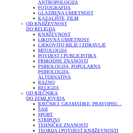
ANTROPOLOGIJA
FOTOGRAFIJA
GLAZBENA UMJETNOST
KAZALIŠTE, FILM
OD KNJIŽEVNOST
DO RELIGIJA
KNJIŽEVNOST
LIKOVNA UMJETNOST
LJEKOVITO BILJE I ZDRAVLJE
MITOLOGIJA
POVIJEST I PUBLICISTIKA
PRIRODNE ZNANOSTI
PSIHOLOGIJA, POPULARNA
PSIHOLOGIJA,
ALTERNATIVA
RAZNO
RELIGIJA
OD RJEČNIKA
DO ZEMLJOVIDA
RJEČNICI, GRAMATIKE, PRAVOPISI…
ŠAH
SPORT
STRIPOVI
TEHNIČKE ZNANOSTI
TEORIJA I POVIJEST KNJIŽEVNOSTI