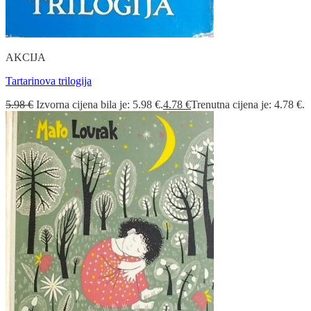
AKCIJA
Tartarinova trilogija
5.98
€
Izvorna cijena bila je: 5.98 €.
4.78
€
Trenutna cijena je: 4.78 €.