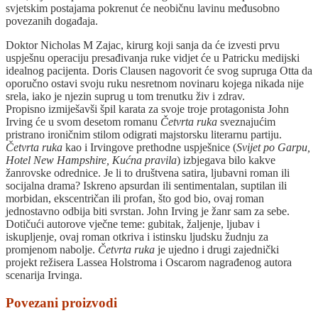
svjetskim postajama pokrenut će neobičnu lavinu međusobno
povezanih događaja.
Doktor Nicholas M Zajac, kirurg koji sanja da će izvesti prvu
uspješnu operaciju presađivanja ruke vidjet će u Patricku medijski
idealnog pacijenta. Doris Clausen nagovorit će svog supruga Otta da
oporučno ostavi svoju ruku nesretnom novinaru kojega nikada nije
srela, iako je njezin suprug u tom trenutku živ i zdrav.
Propisno izmiješavši špil karata za svoje troje protagonista John
Irving će u svom desetom romanu
Četvrta ruka
sveznajućim
pristrano ironičnim stilom odigrati majstorsku literarnu partiju.
Četvrta ruka
kao i Irvingove prethodne uspješnice (
Svijet po Garpu,
Hotel New Hampshire, Kućna pravila
) izbjegava bilo kakve
žanrovske odrednice. Je li to društvena satira, ljubavni roman ili
socijalna drama? Iskreno apsurdan ili sentimentalan, suptilan ili
morbidan, ekscentričan ili profan, što god bio, ovaj roman
jednostavno odbija biti svrstan. John Irving je žanr sam za sebe.
Dotičući autorove vječne teme: gubitak, žaljenje, ljubav i
iskupljenje, ovaj roman otkriva i istinsku ljudsku žudnju za
promjenom nabolje.
Četvrta ruka
je ujedno i drugi zajednički
projekt režisera Lassea Holstroma i Oscarom nagrađenog autora
scenarija Irvinga.
Povezani proizvodi