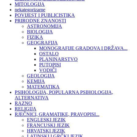
MITOLOGIJA
nekategorizarne
POVIJEST I PUBLICISTIKA
PRIRODNE ZNANOSTI
ASTRONOMIJA
BIOLOGIJA
FIZIKA
GEOGRAFIJA
MONOGRAFIJE GRADOVA I DRŽAVA...
OSTALO
PLANINARSTVO
PUTOPISI
VODIČI
GEOLOGIJA
KEMIJA
MATEMATIKA
PSIHOLOGIJA, POPULARNA PSIHOLOGIJA,
ALTERNATIVA
RAZNO
RELIGIJA
RJEČNICI, GRAMATIKE, PRAVOPISI...
ENGLESKI JEZIK
FRANCUSKI JEZIK
HRVATSKI JEZIK
LATINSKI I GRČKI JEZIK