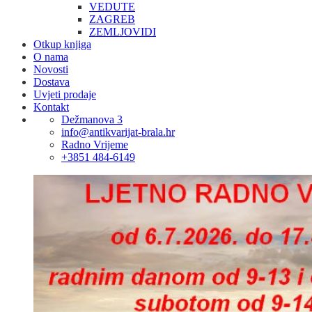
VEDUTE
ZAGREB
ZEMLJOVIDI
Otkup knjiga
O nama
Novosti
Dostava
Uvjeti prodaje
Kontakt
Dežmanova 3
info@antikvarijat-brala.hr
Radno Vrijeme
+3851 484-6149