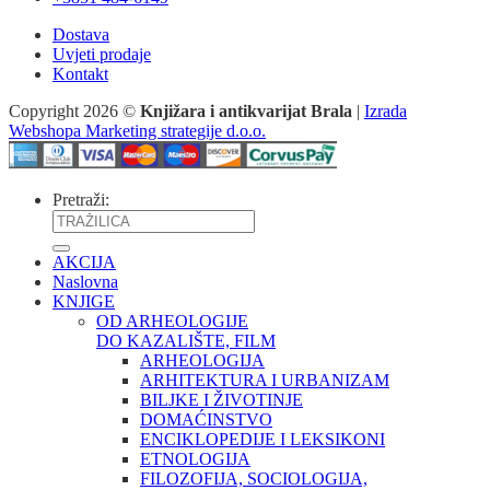
Dostava
Uvjeti prodaje
Kontakt
Copyright 2026 ©
Knjižara i antikvarijat Brala
|
Izrada
Webshopa Marketing strategije d.o.o.
Pretraži:
AKCIJA
Naslovna
KNJIGE
OD ARHEOLOGIJE
DO KAZALIŠTE, FILM
ARHEOLOGIJA
ARHITEKTURA I URBANIZAM
BILJKE I ŽIVOTINJE
DOMAĆINSTVO
ENCIKLOPEDIJE I LEKSIKONI
ETNOLOGIJA
FILOZOFIJA, SOCIOLOGIJA,