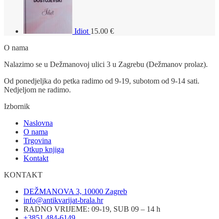
Idiot
15.00
€
O nama
Nalazimo se u Dežmanovoj ulici 3 u Zagrebu (Dežmanov prolaz).
Od ponedjeljka do petka radimo od 9-19, subotom od 9-14 sati.
Nedjeljom ne radimo.
Izbornik
Naslovna
O nama
Trgovina
Otkup knjiga
Kontakt
KONTAKT
DEŽMANOVA 3, 10000 Zagreb
info@antikvarijat-brala.hr
RADNO VRIJEME: 09-19, SUB 09 – 14 h
+3851 484-6149