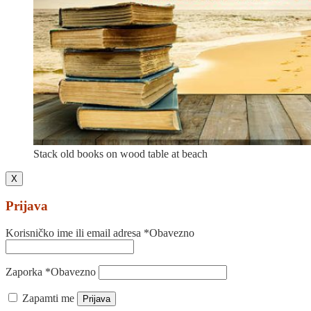
Stack old books on wood table at beach
X
Prijava
Korisničko ime ili email adresa
*
Obavezno
Zaporka
*
Obavezno
Zapamti me
Prijava