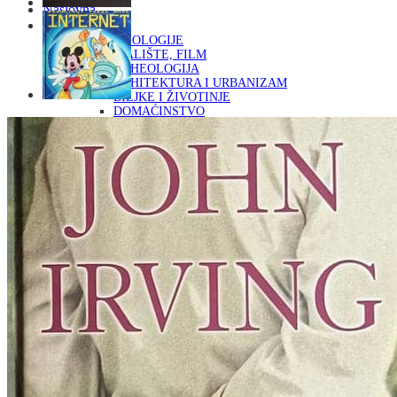
Naslovna
KNJIGE
OD ARHEOLOGIJE
DO KAZALIŠTE, FILM
ARHEOLOGIJA
ARHITEKTURA I URBANIZAM
BILJKE I ŽIVOTINJE
DOMAĆINSTVO
ENCIKLOPEDIJE I LEKSIKONI
ETNOLOGIJA
FILOZOFIJA, SOCIOLOGIJA, ANTROPOLOGIJA
FOTOGRAFIJA
GLAZBENA UMJETNOST
KAZALIŠTE, FILM
OD KNJIŽEVNOST
DO RELIGIJA
KNJIŽEVNOST
LIKOVNA UMJETNOST
LJEKOVITO BILJE I ZDRAVLJE
MITOLOGIJA
POVIJEST I PUBLICISTIKA
PRIRODNE ZNANOSTI
PSIHOLOGIJA, POPULARNA PSIHOLOGIJA,
ALTERNATIVA
RAZNO
RELIGIJA
OD RJEČNIKA
DO ZEMLJOVIDA