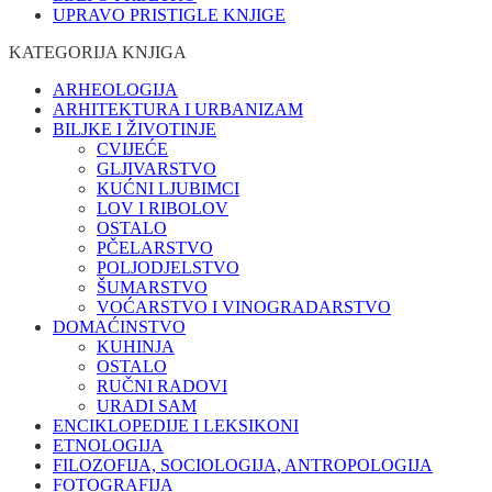
UPRAVO PRISTIGLE KNJIGE
KATEGORIJA KNJIGA
ARHEOLOGIJA
ARHITEKTURA I URBANIZAM
BILJKE I ŽIVOTINJE
CVIJEĆE
GLJIVARSTVO
KUĆNI LJUBIMCI
LOV I RIBOLOV
OSTALO
PČELARSTVO
POLJODJELSTVO
ŠUMARSTVO
VOĆARSTVO I VINOGRADARSTVO
DOMAĆINSTVO
KUHINJA
OSTALO
RUČNI RADOVI
URADI SAM
ENCIKLOPEDIJE I LEKSIKONI
ETNOLOGIJA
FILOZOFIJA, SOCIOLOGIJA, ANTROPOLOGIJA
FOTOGRAFIJA