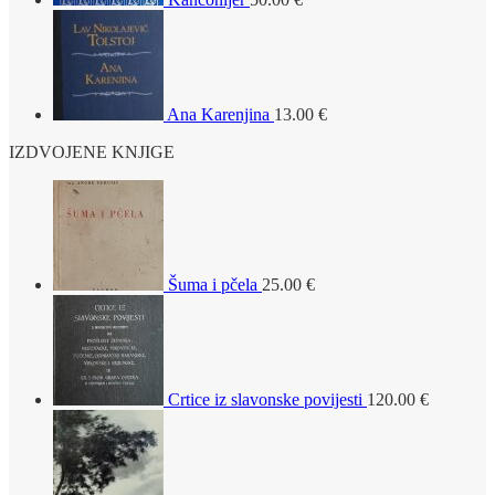
Ana Karenjina
13.00
€
IZDVOJENE KNJIGE
Šuma i pčela
25.00
€
Crtice iz slavonske povijesti
120.00
€