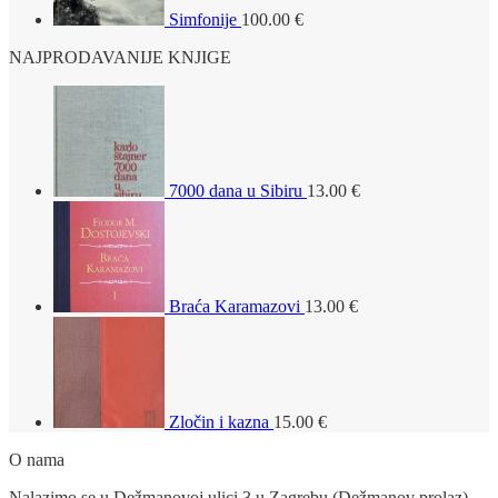
Simfonije
100.00
€
NAJPRODAVANIJE KNJIGE
7000 dana u Sibiru
13.00
€
Braća Karamazovi
13.00
€
Zločin i kazna
15.00
€
O nama
Nalazimo se u Dežmanovoj ulici 3 u Zagrebu (Dežmanov prolaz).