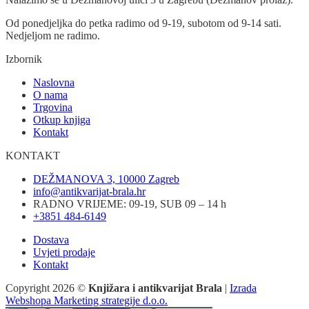
Od ponedjeljka do petka radimo od 9-19, subotom od 9-14 sati.
Nedjeljom ne radimo.
Izbornik
Naslovna
O nama
Trgovina
Otkup knjiga
Kontakt
KONTAKT
DEŽMANOVA 3, 10000 Zagreb
info@antikvarijat-brala.hr
RADNO VRIJEME: 09-19, SUB 09 – 14 h
+3851 484-6149
Dostava
Uvjeti prodaje
Kontakt
Copyright 2026 ©
Knjižara i antikvarijat Brala
|
Izrada
Webshopa Marketing strategije d.o.o.