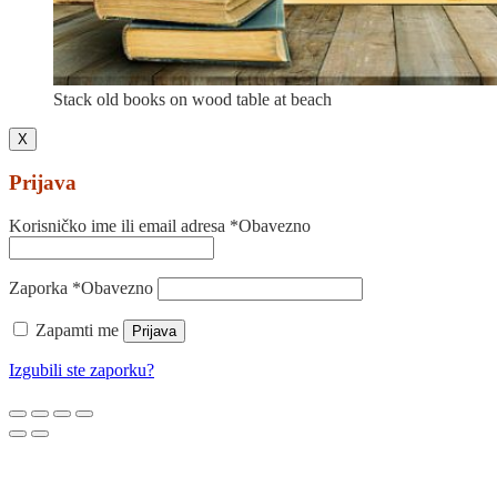
Stack old books on wood table at beach
X
Prijava
Korisničko ime ili email adresa
*
Obavezno
Zaporka
*
Obavezno
Zapamti me
Prijava
Izgubili ste zaporku?