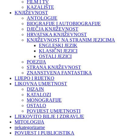
FILM I TV
KAZALIŠTE
KNJIŽEVNOST
ANTOLOGIJE
BIOGRAFIJE I AUTOBIOGRAFIJE
DJEČJA KNJIŽEVNOST
HRVATSKA KNJIŽEVNOST
KNJIŽEVNOST NA STRANIM JEZICIMA
ENGLESKI JEZIK
KLASIČNI JEZICI
OSTALI JEZICI
POEZIJA
STRANA KNJIŽEVNOST
ZNANSTVENA FANTASTIKA
LIJEPO I RIJETKO
LIKOVNA UMJETNOST
DIZAJN
KATALOZI
MONOGRAFIJE
OSTALO
POVIJEST UMJETNOSTI
LJEKOVITO BILJE I ZDRAVLJE
MITOLOGIJA
nekategorizarne
POVIJEST I PUBLICISTIKA