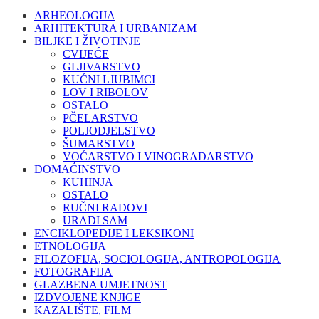
ARHEOLOGIJA
ARHITEKTURA I URBANIZAM
BILJKE I ŽIVOTINJE
CVIJEĆE
GLJIVARSTVO
KUĆNI LJUBIMCI
LOV I RIBOLOV
OSTALO
PČELARSTVO
POLJODJELSTVO
ŠUMARSTVO
VOĆARSTVO I VINOGRADARSTVO
DOMAĆINSTVO
KUHINJA
OSTALO
RUČNI RADOVI
URADI SAM
ENCIKLOPEDIJE I LEKSIKONI
ETNOLOGIJA
FILOZOFIJA, SOCIOLOGIJA, ANTROPOLOGIJA
FOTOGRAFIJA
GLAZBENA UMJETNOST
IZDVOJENE KNJIGE
KAZALIŠTE, FILM