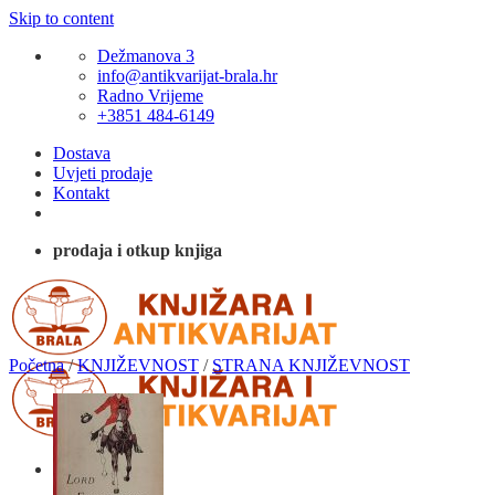
Skip to content
Dežmanova 3
info@antikvarijat-brala.hr
Radno Vrijeme
+3851 484-6149
Dostava
Uvjeti prodaje
Kontakt
prodaja i otkup knjiga
Početna
/
KNJIŽEVNOST
/
STRANA KNJIŽEVNOST