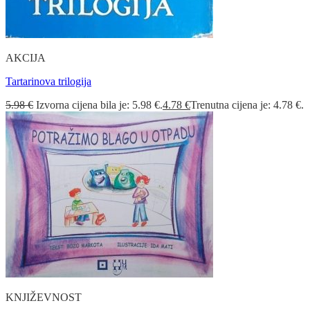
AKCIJA
Tartarinova trilogija
5.98
€
Izvorna cijena bila je: 5.98 €.
4.78
€
Trenutna cijena je: 4.78 €.
KNJIŽEVNOST