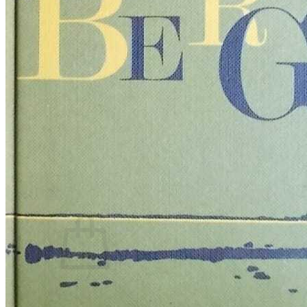
RJEČNICI, GRAMATIKE, PRAVOPISI…
ŠAH
SPORT
STRIPOVI
TEHNIČKE ZNANOSTI
TEORIJA I POVIJEST KNJIŽEVNOSTI
VEDUTE
ZAGREB
ZEMLJOVIDI
Otkup knjiga
O nama
Novosti
AKCIJA
Pretraži:
Nema proizvoda u košarici