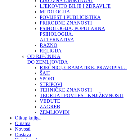
LIKOVNA UMJETNOST
LJEKOVITO BILJE I ZDRAVLJE
MITOLOGIJA
POVIJEST I PUBLICISTIKA
PRIRODNE ZNANOSTI
PSIHOLOGIJA, POPULARNA
PSIHOLOGIJA,
ALTERNATIVA
RAZNO
RELIGIJA
OD RJEČNIKA
DO ZEMLJOVIDA
RJEČNICI, GRAMATIKE, PRAVOPISI…
ŠAH
SPORT
STRIPOVI
TEHNIČKE ZNANOSTI
TEORIJA I POVIJEST KNJIŽEVNOSTI
VEDUTE
ZAGREB
ZEMLJOVIDI
Otkup knjiga
O nama
Novosti
Dostava