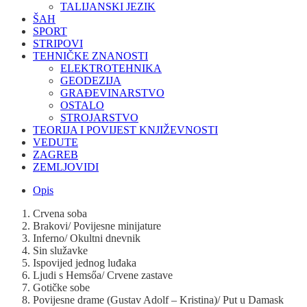
TALIJANSKI JEZIK
ŠAH
SPORT
STRIPOVI
TEHNIČKE ZNANOSTI
ELEKTROTEHNIKA
GEODEZIJA
GRAĐEVINARSTVO
OSTALO
STROJARSTVO
TEORIJA I POVIJEST KNJIŽEVNOSTI
VEDUTE
ZAGREB
ZEMLJOVIDI
Opis
Crvena soba
Brakovi/ Povijesne minijature
Inferno/ Okultni dnevnik
Sin služavke
Ispovijed jednog luđaka
Ljudi s Hemsőa/ Crvene zastave
Gotičke sobe
Povijesne drame (Gustav Adolf – Kristina)/ Put u Damask