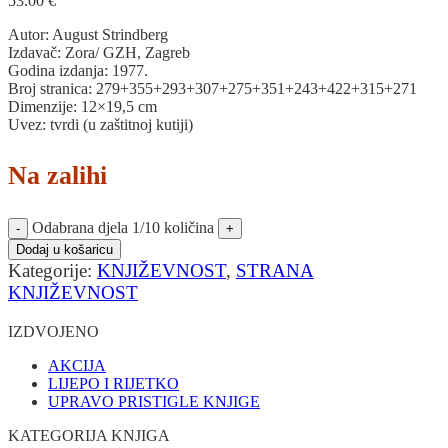
53.00
€
Autor: August Strindberg
Izdavač: Zora/ GZH, Zagreb
Godina izdanja: 1977.
Broj stranica: 279+355+293+307+275+351+243+422+315+271
Dimenzije: 12×19,5 cm
Uvez: tvrdi (u zaštitnoj kutiji)
Na zalihi
Odabrana djela 1/10 količina
Dodaj u košaricu
Kategorije:
KNJIŽEVNOST
,
STRANA
KNJIŽEVNOST
IZDVOJENO
AKCIJA
LIJEPO I RIJETKO
UPRAVO PRISTIGLE KNJIGE
KATEGORIJA KNJIGA