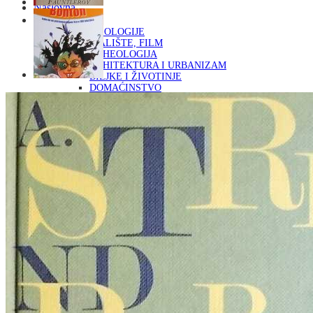
Naslovna
KNJIGE
OD ARHEOLOGIJE
DO KAZALIŠTE, FILM
ARHEOLOGIJA
ARHITEKTURA I URBANIZAM
BILJKE I ŽIVOTINJE
DOMAĆINSTVO
ENCIKLOPEDIJE I LEKSIKONI
ETNOLOGIJA
FILOZOFIJA, SOCIOLOGIJA, ANTROPOLOGIJA
FOTOGRAFIJA
GLAZBENA UMJETNOST
KAZALIŠTE, FILM
OD KNJIŽEVNOST
DO RELIGIJA
KNJIŽEVNOST
LIKOVNA UMJETNOST
LJEKOVITO BILJE I ZDRAVLJE
MITOLOGIJA
POVIJEST I PUBLICISTIKA
PRIRODNE ZNANOSTI
PSIHOLOGIJA, POPULARNA PSIHOLOGIJA,
ALTERNATIVA
RAZNO
RELIGIJA
OD RJEČNIKA
DO ZEMLJOVIDA