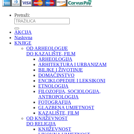
Pretraži:
AKCIJA
Naslovna
KNJIGE
OD ARHEOLOGIJE
DO KAZALIŠTE, FILM
ARHEOLOGIJA
ARHITEKTURA I URBANIZAM
BILJKE I ŽIVOTINJE
DOMAĆINSTVO
ENCIKLOPEDIJE I LEKSIKONI
ETNOLOGIJA
FILOZOFIJA, SOCIOLOGIJA,
ANTROPOLOGIJA
FOTOGRAFIJA
GLAZBENA UMJETNOST
KAZALIŠTE, FILM
OD KNJIŽEVNOST
DO RELIGIJA
KNJIŽEVNOST