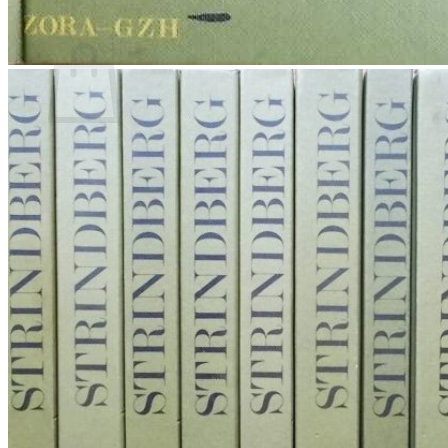
Povratak u trgovinu
Košarica
Nema proizvoda u košarici
Povratak u trgovinu