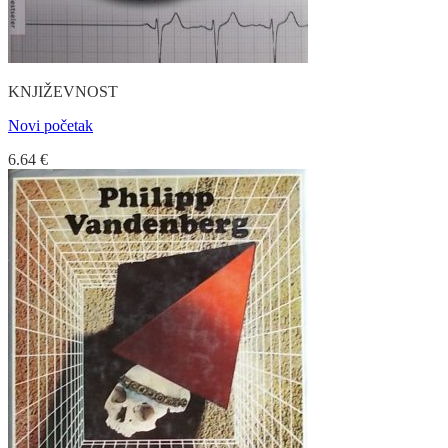
KNJIŽEVNOST
Novi početak
6.64
€