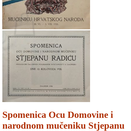
Povratak u trgovinu
Košarica
Nema proizvoda u košarici
Povratak u trgovinu
Spomenica Ocu Domovine i
narodnom mučeniku Stjepanu