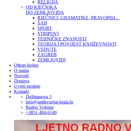
RELIGIJA
OD RJEČNIKA
DO ZEMLJOVIDA
RJEČNICI, GRAMATIKE, PRAVOPISI…
ŠAH
SPORT
STRIPOVI
TEHNIČKE ZNANOSTI
TEORIJA I POVIJEST KNJIŽEVNOSTI
VEDUTE
ZAGREB
ZEMLJOVIDI
Otkup knjiga
O nama
Novosti
Dostava
Uvjeti prodaje
Kontakt
Dežmanova 3
info@antikvarijat-brala.hr
Radno Vrijeme
+3851 484-6149