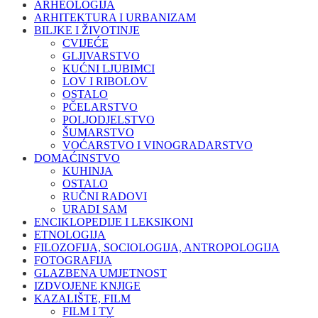
ARHEOLOGIJA
ARHITEKTURA I URBANIZAM
BILJKE I ŽIVOTINJE
CVIJEĆE
GLJIVARSTVO
KUĆNI LJUBIMCI
LOV I RIBOLOV
OSTALO
PČELARSTVO
POLJODJELSTVO
ŠUMARSTVO
VOĆARSTVO I VINOGRADARSTVO
DOMAĆINSTVO
KUHINJA
OSTALO
RUČNI RADOVI
URADI SAM
ENCIKLOPEDIJE I LEKSIKONI
ETNOLOGIJA
FILOZOFIJA, SOCIOLOGIJA, ANTROPOLOGIJA
FOTOGRAFIJA
GLAZBENA UMJETNOST
IZDVOJENE KNJIGE
KAZALIŠTE, FILM
FILM I TV