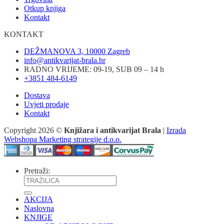
Otkup knjiga
Kontakt
KONTAKT
DEŽMANOVA 3, 10000 Zagreb
info@antikvarijat-brala.hr
RADNO VRIJEME: 09-19, SUB 09 – 14 h
+3851 484-6149
Dostava
Uvjeti prodaje
Kontakt
Copyright 2026 ©
Knjižara i antikvarijat Brala
|
Izrada
Webshopa Marketing strategije d.o.o.
Pretraži:
AKCIJA
Naslovna
KNJIGE