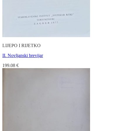
LIJEPO I RIJETKO
II. Novljanski brevijar
199.08
€