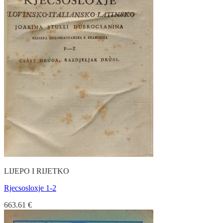
LIJEPO I RIJETKO
Rjecsosloxje 1-2
663.61
€