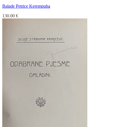
Balade Petrice Kerempuha
130.00
€