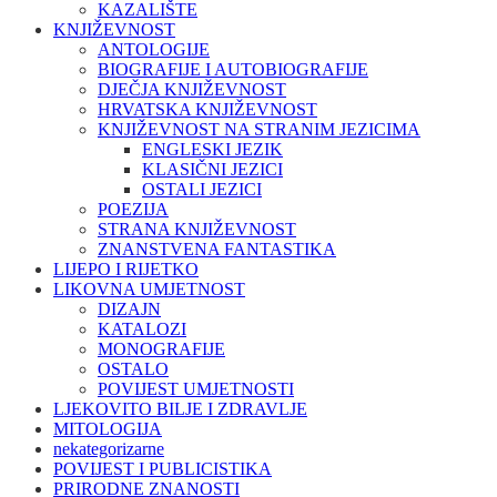
KAZALIŠTE
KNJIŽEVNOST
ANTOLOGIJE
BIOGRAFIJE I AUTOBIOGRAFIJE
DJEČJA KNJIŽEVNOST
HRVATSKA KNJIŽEVNOST
KNJIŽEVNOST NA STRANIM JEZICIMA
ENGLESKI JEZIK
KLASIČNI JEZICI
OSTALI JEZICI
POEZIJA
STRANA KNJIŽEVNOST
ZNANSTVENA FANTASTIKA
LIJEPO I RIJETKO
LIKOVNA UMJETNOST
DIZAJN
KATALOZI
MONOGRAFIJE
OSTALO
POVIJEST UMJETNOSTI
LJEKOVITO BILJE I ZDRAVLJE
MITOLOGIJA
nekategorizarne
POVIJEST I PUBLICISTIKA
PRIRODNE ZNANOSTI