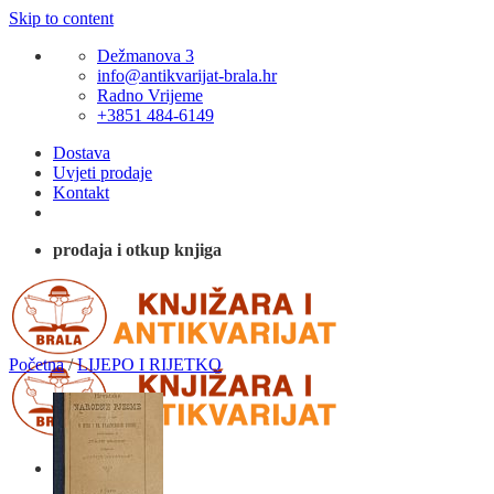
Skip to content
Dežmanova 3
info@antikvarijat-brala.hr
Radno Vrijeme
+3851 484-6149
Dostava
Uvjeti prodaje
Kontakt
prodaja i otkup knjiga
Početna
/
LIJEPO I RIJETKO