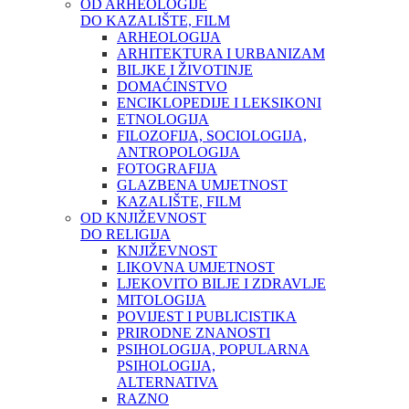
OD ARHEOLOGIJE
DO KAZALIŠTE, FILM
ARHEOLOGIJA
ARHITEKTURA I URBANIZAM
BILJKE I ŽIVOTINJE
DOMAĆINSTVO
ENCIKLOPEDIJE I LEKSIKONI
ETNOLOGIJA
FILOZOFIJA, SOCIOLOGIJA,
ANTROPOLOGIJA
FOTOGRAFIJA
GLAZBENA UMJETNOST
KAZALIŠTE, FILM
OD KNJIŽEVNOST
DO RELIGIJA
KNJIŽEVNOST
LIKOVNA UMJETNOST
LJEKOVITO BILJE I ZDRAVLJE
MITOLOGIJA
POVIJEST I PUBLICISTIKA
PRIRODNE ZNANOSTI
PSIHOLOGIJA, POPULARNA
PSIHOLOGIJA,
ALTERNATIVA
RAZNO