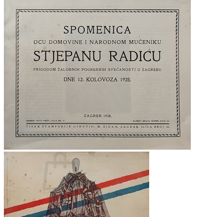
RJEČNICI, GRAMATIKE, PRAVOPISI…
ŠAH
SPORT
STRIPOVI
TEHNIČKE ZNANOSTI
TEORIJA I POVIJEST KNJIŽEVNOSTI
VEDUTE
ZAGREB
ZEMLJOVIDI
Otkup knjiga
O nama
Novosti
AKCIJA
Pretraži:
Nema proizvoda u košarici