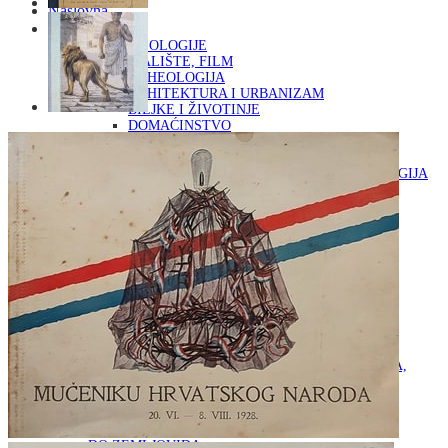
Naslovna
KNJIGE
OD ARHEOLOGIJE
DO KAZALIŠTE, FILM
ARHEOLOGIJA
ARHITEKTURA I URBANIZAM
BILJKE I ŽIVOTINJE
DOMAĆINSTVO
ENCIKLOPEDIJE I LEKSIKONI
ETNOLOGIJA
FILOZOFIJA, SOCIOLOGIJA, ANTROPOLOGIJA
FOTOGRAFIJA
GLAZBENA UMJETNOST
KAZALIŠTE, FILM
OD KNJIŽEVNOST
DO RELIGIJA
KNJIŽEVNOST
LIKOVNA UMJETNOST
LJEKOVITO BILJE I ZDRAVLJE
MITOLOGIJA
POVIJEST I PUBLICISTIKA
PRIRODNE ZNANOSTI
PSIHOLOGIJA, POPULARNA PSIHOLOGIJA,
ALTERNATIVA
RAZNO
RELIGIJA
OD RJEČNIKA
DO ZEMLJOVIDA