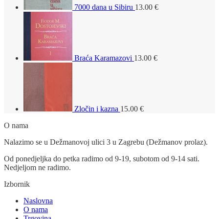
7000 dana u Sibiru
13.00
€
Braća Karamazovi
13.00
€
Zločin i kazna
15.00
€
O nama
Nalazimo se u Dežmanovoj ulici 3 u Zagrebu (Dežmanov prolaz).
Od ponedjeljka do petka radimo od 9-19, subotom od 9-14 sati.
Nedjeljom ne radimo.
Izbornik
Naslovna
O nama
Trgovina