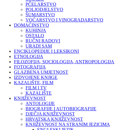
PČELARSTVO
POLJODJELSTVO
ŠUMARSTVO
VOĆARSTVO I VINOGRADARSTVO
DOMAĆINSTVO
KUHINJA
OSTALO
RUČNI RADOVI
URADI SAM
ENCIKLOPEDIJE I LEKSIKONI
ETNOLOGIJA
FILOZOFIJA, SOCIOLOGIJA, ANTROPOLOGIJA
FOTOGRAFIJA
GLAZBENA UMJETNOST
IZDVOJENE KNJIGE
KAZALIŠTE, FILM
FILM I TV
KAZALIŠTE
KNJIŽEVNOST
ANTOLOGIJE
BIOGRAFIJE I AUTOBIOGRAFIJE
DJEČJA KNJIŽEVNOST
HRVATSKA KNJIŽEVNOST
KNJIŽEVNOST NA STRANIM JEZICIMA
ENGLESKI JEZIK