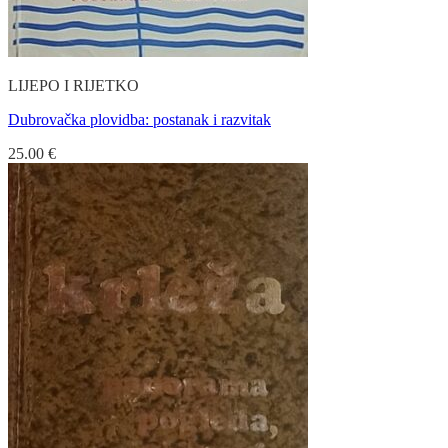
LIJEPO I RIJETKO
Dubrovačka plovidba: postanak i razvitak
25.00
€