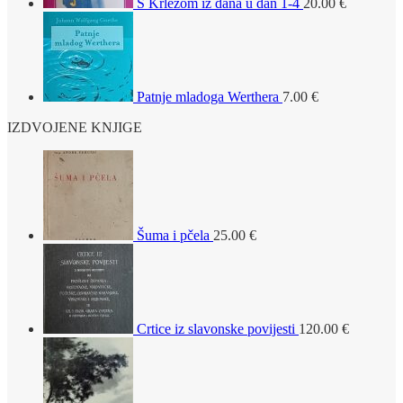
S Krležom iz dana u dan 1-4
20.00
€
Patnje mladoga Werthera
7.00
€
IZDVOJENE KNJIGE
Šuma i pčela
25.00
€
Crtice iz slavonske povijesti
120.00
€