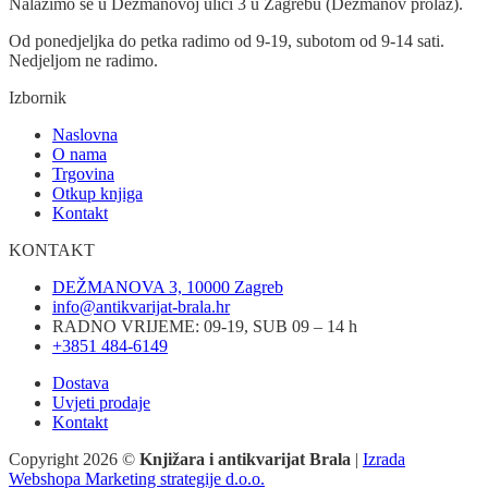
Nalazimo se u Dežmanovoj ulici 3 u Zagrebu (Dežmanov prolaz).
Od ponedjeljka do petka radimo od 9-19, subotom od 9-14 sati.
Nedjeljom ne radimo.
Izbornik
Naslovna
O nama
Trgovina
Otkup knjiga
Kontakt
KONTAKT
DEŽMANOVA 3, 10000 Zagreb
info@antikvarijat-brala.hr
RADNO VRIJEME: 09-19, SUB 09 – 14 h
+3851 484-6149
Dostava
Uvjeti prodaje
Kontakt
Copyright 2026 ©
Knjižara i antikvarijat Brala
|
Izrada
Webshopa Marketing strategije d.o.o.