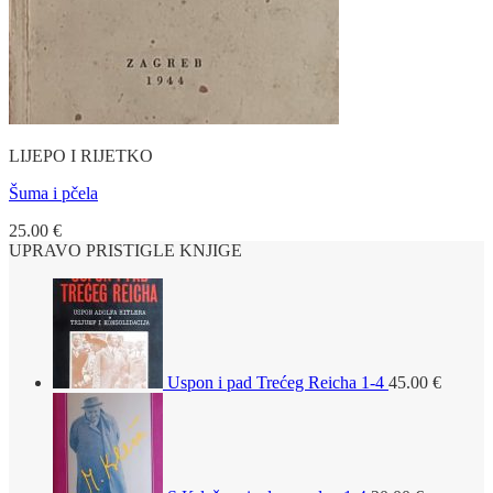
LIJEPO I RIJETKO
Šuma i pčela
25.00
€
UPRAVO PRISTIGLE KNJIGE
Uspon i pad Trećeg Reicha 1-4
45.00
€