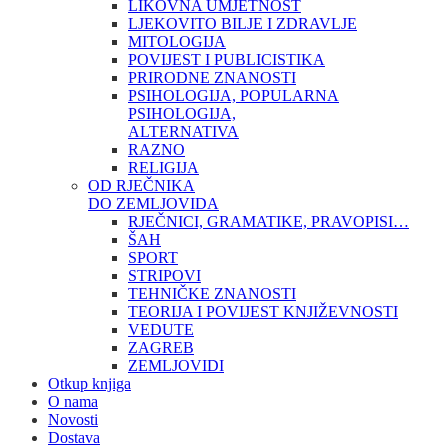
LIKOVNA UMJETNOST
LJEKOVITO BILJE I ZDRAVLJE
MITOLOGIJA
POVIJEST I PUBLICISTIKA
PRIRODNE ZNANOSTI
PSIHOLOGIJA, POPULARNA
PSIHOLOGIJA,
ALTERNATIVA
RAZNO
RELIGIJA
OD RJEČNIKA
DO ZEMLJOVIDA
RJEČNICI, GRAMATIKE, PRAVOPISI…
ŠAH
SPORT
STRIPOVI
TEHNIČKE ZNANOSTI
TEORIJA I POVIJEST KNJIŽEVNOSTI
VEDUTE
ZAGREB
ZEMLJOVIDI
Otkup knjiga
O nama
Novosti
Dostava