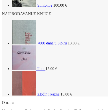
Simfonije
100.00
€
NAJPRODAVANIJE KNJIGE
7000 dana u Sibiru
13.00
€
Idiot
15.00
€
Zločin i kazna
15.00
€
O nama