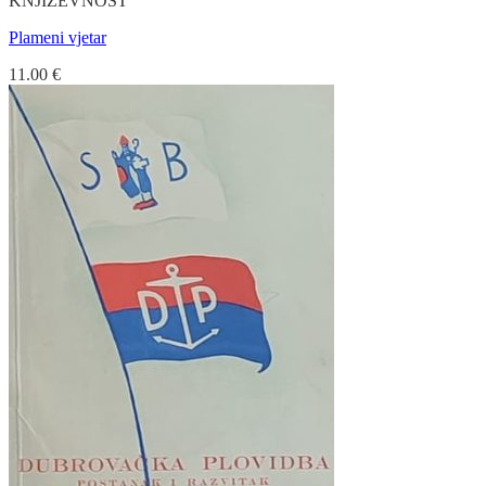
KNJIŽEVNOST
Plameni vjetar
11.00
€