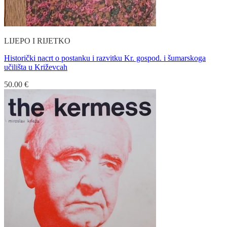
LIJEPO I RIJETKO
Historički nacrt o postanku i razvitku Kr. gospod. i šumarskoga
učilišta u Križevcah
50.00
€