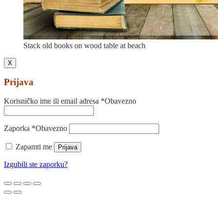
Stack old books on wood table at beach
X
Prijava
Korisničko ime ili email adresa
*
Obavezno
Zaporka
*
Obavezno
Zapamti me
Prijava
Izgubili ste zaporku?