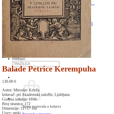
RJEČNICI, GRAMATIKE, PRAVOPISI…
ŠAH
SPORT
STRIPOVI
TEHNIČKE ZNANOSTI
TEORIJA I POVIJEST KNJIŽEVNOSTI
VEDUTE
ZAGREB
ZEMLJOVIDI
Otkup knjiga
O nama
Novosti
AKCIJA
Pretraži:
Balade Petrice Kerempuha
130.00
€
Autor: Miroslav Krleža
Izdavač: pri Akademski založbi, Ljubljana
Godina izdanja: 1936.
Broj stranica: 172
Nema proizvoda u košarici
Dimenzije: 11×17 cm
Uvez: meki