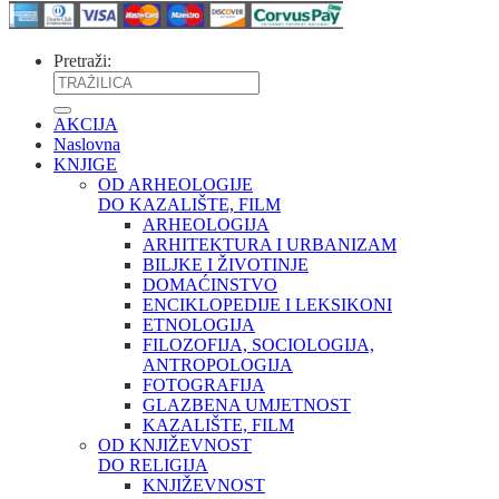
Pretraži:
AKCIJA
Naslovna
KNJIGE
OD ARHEOLOGIJE
DO KAZALIŠTE, FILM
ARHEOLOGIJA
ARHITEKTURA I URBANIZAM
BILJKE I ŽIVOTINJE
DOMAĆINSTVO
ENCIKLOPEDIJE I LEKSIKONI
ETNOLOGIJA
FILOZOFIJA, SOCIOLOGIJA,
ANTROPOLOGIJA
FOTOGRAFIJA
GLAZBENA UMJETNOST
KAZALIŠTE, FILM
OD KNJIŽEVNOST
DO RELIGIJA
KNJIŽEVNOST