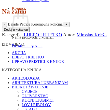
Povratak u trgovinu
Košarica
Na zalihi
Balade Petrice Kerempuha količina
Dodaj u košaricu
Kategorija:
LIJEPO I RIJETKO
Autor:
Miroslav Krleža
Nema proizvoda u košarici
IZDVOJENO
Povratak u trgovinu
AKCIJA
LIJEPO I RIJETKO
UPRAVO PRISTIGLE KNJIGE
KATEGORIJA KNJIGA
ARHEOLOGIJA
ARHITEKTURA I URBANIZAM
BILJKE I ŽIVOTINJE
CVIJEĆE
GLJIVARSTVO
KUĆNI LJUBIMCI
LOV I RIBOLOV
OSTALO