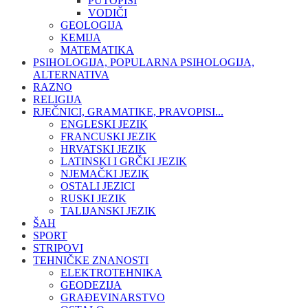
PUTOPISI
VODIČI
GEOLOGIJA
KEMIJA
MATEMATIKA
PSIHOLOGIJA, POPULARNA PSIHOLOGIJA,
ALTERNATIVA
RAZNO
RELIGIJA
RJEČNICI, GRAMATIKE, PRAVOPISI...
ENGLESKI JEZIK
FRANCUSKI JEZIK
HRVATSKI JEZIK
LATINSKI I GRČKI JEZIK
NJEMAČKI JEZIK
OSTALI JEZICI
RUSKI JEZIK
TALIJANSKI JEZIK
ŠAH
SPORT
STRIPOVI
TEHNIČKE ZNANOSTI
ELEKTROTEHNIKA
GEODEZIJA
GRAĐEVINARSTVO