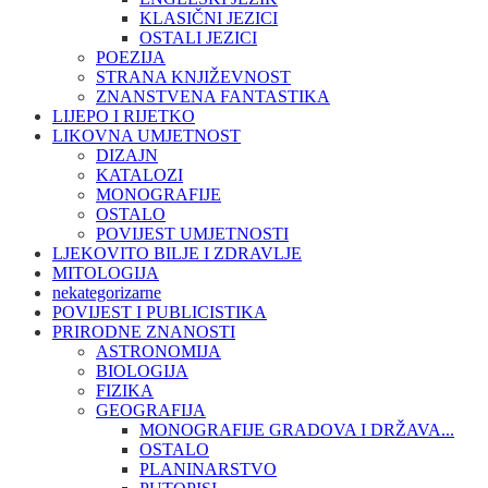
KLASIČNI JEZICI
OSTALI JEZICI
POEZIJA
STRANA KNJIŽEVNOST
ZNANSTVENA FANTASTIKA
LIJEPO I RIJETKO
LIKOVNA UMJETNOST
DIZAJN
KATALOZI
MONOGRAFIJE
OSTALO
POVIJEST UMJETNOSTI
LJEKOVITO BILJE I ZDRAVLJE
MITOLOGIJA
nekategorizarne
POVIJEST I PUBLICISTIKA
PRIRODNE ZNANOSTI
ASTRONOMIJA
BIOLOGIJA
FIZIKA
GEOGRAFIJA
MONOGRAFIJE GRADOVA I DRŽAVA...
OSTALO
PLANINARSTVO