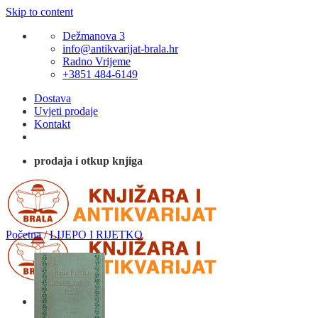
Skip to content
Dežmanova 3
info@antikvarijat-brala.hr
Radno Vrijeme
+3851 484-6149
Dostava
Uvjeti prodaje
Kontakt
prodaja i otkup knjiga
Početna
/
LIJEPO I RIJETKO