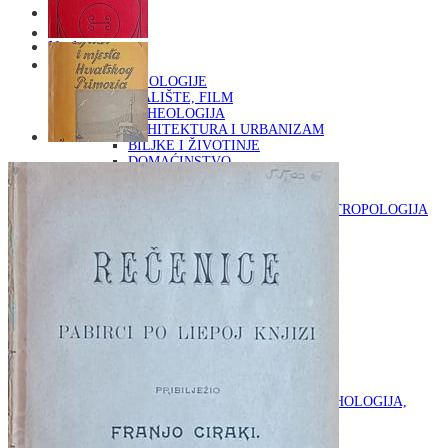
Naslovna
KNJIGE
OD ARHEOLOGIJE
DO KAZALIŠTE, FILM
ARHEOLOGIJA
ARHITEKTURA I URBANIZAM
BILJKE I ŽIVOTINJE
DOMAĆINSTVO
ENCIKLOPEDIJE I LEKSIKONI
ETNOLOGIJA
FILOZOFIJA, SOCIOLOGIJA, ANTROPOLOGIJA
FOTOGRAFIJA
GLAZBENA UMJETNOST
KAZALIŠTE, FILM
OD KNJIŽEVNOST
DO RELIGIJA
KNJIŽEVNOST
LIKOVNA UMJETNOST
LJEKOVITO BILJE I ZDRAVLJE
MITOLOGIJA
POVIJEST I PUBLICISTIKA
PRIRODNE ZNANOSTI
PSIHOLOGIJA, POPULARNA PSIHOLOGIJA,
ALTERNATIVA
RAZNO