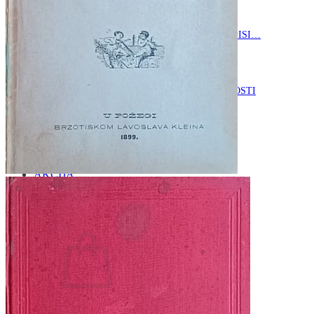
RELIGIJA
OD RJEČNIKA
DO ZEMLJOVIDA
RJEČNICI, GRAMATIKE, PRAVOPISI…
ŠAH
SPORT
STRIPOVI
TEHNIČKE ZNANOSTI
TEORIJA I POVIJEST KNJIŽEVNOSTI
VEDUTE
ZAGREB
ZEMLJOVIDI
Otkup knjiga
O nama
Novosti
AKCIJA
Pretraži:
Nema proizvoda u košarici