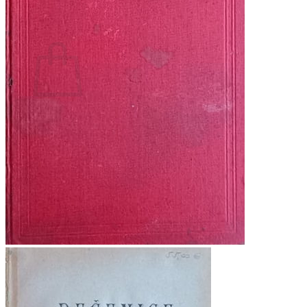
Povratak u trgovinu
Košarica
Nema proizvoda u košarici
Povratak u trgovinu