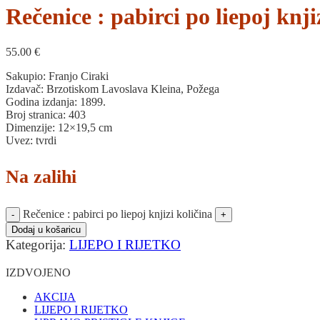
Rečenice : pabirci po liepoj knji
55.00
€
Sakupio: Franjo Ciraki
Izdavač: Brzotiskom Lavoslava Kleina, Požega
Godina izdanja: 1899.
Broj stranica: 403
Dimenzije: 12×19,5 cm
Uvez: tvrdi
Na zalihi
Rečenice : pabirci po liepoj knjizi količina
Dodaj u košaricu
Kategorija:
LIJEPO I RIJETKO
IZDVOJENO
AKCIJA
LIJEPO I RIJETKO