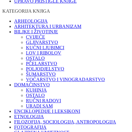
UPRAVO PRISTIGLE KNJIGE
KATEGORIJA KNJIGA
ARHEOLOGIJA
ARHITEKTURA I URBANIZAM
BILJKE I ŽIVOTINJE
CVIJEĆE
GLJIVARSTVO
KUĆNI LJUBIMCI
LOV I RIBOLOV
OSTALO
PČELARSTVO
POLJODJELSTVO
ŠUMARSTVO
VOĆARSTVO I VINOGRADARSTVO
DOMAĆINSTVO
KUHINJA
OSTALO
RUČNI RADOVI
URADI SAM
ENCIKLOPEDIJE I LEKSIKONI
ETNOLOGIJA
FILOZOFIJA, SOCIOLOGIJA, ANTROPOLOGIJA
FOTOGRAFIJA