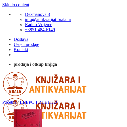
Skip to content
Dežmanova 3
info@antikvarijat-brala.hr
Radno Vrijeme
+3851 484-6149
Dostava
Uvjeti prodaje
Kontakt
prodaja i otkup knjiga
Početna
/
LIJEPO I RIJETKO