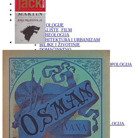
Naslovna
KNJIGE
OD ARHEOLOGIJE
DO KAZALIŠTE, FILM
ARHEOLOGIJA
ARHITEKTURA I URBANIZAM
BILJKE I ŽIVOTINJE
DOMAĆINSTVO
ENCIKLOPEDIJE I LEKSIKONI
ETNOLOGIJA
FILOZOFIJA, SOCIOLOGIJA, ANTROPOLOGIJA
FOTOGRAFIJA
GLAZBENA UMJETNOST
KAZALIŠTE, FILM
OD KNJIŽEVNOST
DO RELIGIJA
KNJIŽEVNOST
LIKOVNA UMJETNOST
LJEKOVITO BILJE I ZDRAVLJE
MITOLOGIJA
POVIJEST I PUBLICISTIKA
PRIRODNE ZNANOSTI
PSIHOLOGIJA, POPULARNA PSIHOLOGIJA,
ALTERNATIVA
RAZNO