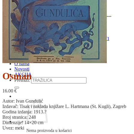
RELIGIJA
OD RJEČNIKA
DO ZEMLJOVIDA
RJEČNICI, GRAMATIKE, PRAVOPISI…
ŠAH
SPORT
STRIPOVI
TEHNIČKE ZNANOSTI
TEORIJA I POVIJEST KNJIŽEVNOSTI
VEDUTE
ZAGREB
ZEMLJOVIDI
Otkup knjiga
O nama
Novosti
Osman
AKCIJA
Pretraži:
16.00
€
Autor: Ivan Gundulić
Izdavač: Tisak i naklada knjižare L. Hartmana (St. Kugli), Zagreb
Godina izdanja: 1913.?
Broj stranica: 248
Dimenzije: 14×20 cm
Uvez: meki
Nema proizvoda u košarici