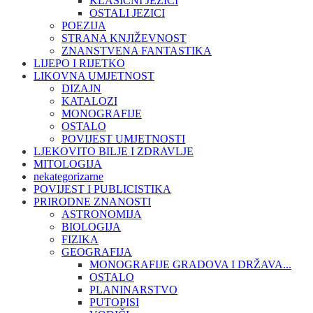
KLASIČNI JEZICI
OSTALI JEZICI
POEZIJA
STRANA KNJIŽEVNOST
ZNANSTVENA FANTASTIKA
LIJEPO I RIJETKO
LIKOVNA UMJETNOST
DIZAJN
KATALOZI
MONOGRAFIJE
OSTALO
POVIJEST UMJETNOSTI
LJEKOVITO BILJE I ZDRAVLJE
MITOLOGIJA
nekategorizarne
POVIJEST I PUBLICISTIKA
PRIRODNE ZNANOSTI
ASTRONOMIJA
BIOLOGIJA
FIZIKA
GEOGRAFIJA
MONOGRAFIJE GRADOVA I DRŽAVA...
OSTALO
PLANINARSTVO
PUTOPISI