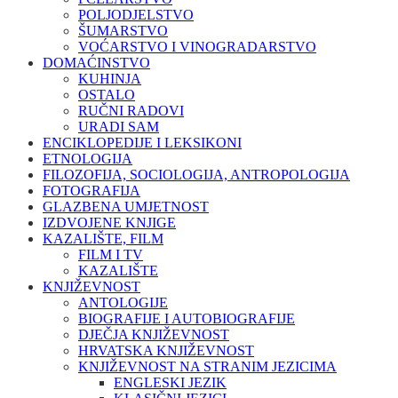
POLJODJELSTVO
ŠUMARSTVO
VOĆARSTVO I VINOGRADARSTVO
DOMAĆINSTVO
KUHINJA
OSTALO
RUČNI RADOVI
URADI SAM
ENCIKLOPEDIJE I LEKSIKONI
ETNOLOGIJA
FILOZOFIJA, SOCIOLOGIJA, ANTROPOLOGIJA
FOTOGRAFIJA
GLAZBENA UMJETNOST
IZDVOJENE KNJIGE
KAZALIŠTE, FILM
FILM I TV
KAZALIŠTE
KNJIŽEVNOST
ANTOLOGIJE
BIOGRAFIJE I AUTOBIOGRAFIJE
DJEČJA KNJIŽEVNOST
HRVATSKA KNJIŽEVNOST
KNJIŽEVNOST NA STRANIM JEZICIMA
ENGLESKI JEZIK