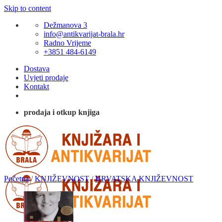
Skip to content
Dežmanova 3
info@antikvarijat-brala.hr
Radno Vrijeme
+3851 484-6149
Dostava
Uvjeti prodaje
Kontakt
prodaja i otkup knjiga
Početna
/
KNJIŽEVNOST
/
HRVATSKA KNJIŽEVNOST