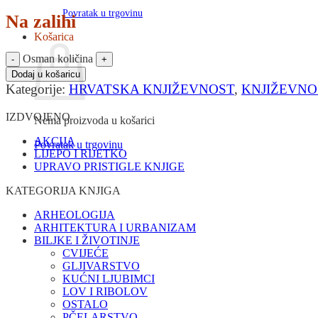
Povratak u trgovinu
Na zalihi
Košarica
Osman količina
Dodaj u košaricu
Kategorije:
HRVATSKA KNJIŽEVNOST
,
KNJIŽEVNO
IZDVOJENO
Nema proizvoda u košarici
AKCIJA
Povratak u trgovinu
LIJEPO I RIJETKO
UPRAVO PRISTIGLE KNJIGE
KATEGORIJA KNJIGA
ARHEOLOGIJA
ARHITEKTURA I URBANIZAM
BILJKE I ŽIVOTINJE
CVIJEĆE
GLJIVARSTVO
KUĆNI LJUBIMCI
LOV I RIBOLOV
OSTALO
PČELARSTVO