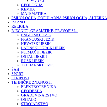
VODIČI
GEOLOGIJA
KEMIJA
MATEMATIKA
PSIHOLOGIJA, POPULARNA PSIHOLOGIJA, ALTERNA
RAZNO
RELIGIJA
RJEČNICI, GRAMATIKE, PRAVOPISI...
ENGLESKI JEZIK
FRANCUSKI JEZIK
HRVATSKI JEZIK
LATINSKI I GRČKI JEZIK
NJEMAČKI JEZIK
OSTALI JEZICI
RUSKI JEZIK
TALIJANSKI JEZIK
ŠAH
SPORT
STRIPOVI
TEHNIČKE ZNANOSTI
ELEKTROTEHNIKA
GEODEZIJA
GRAĐEVINARSTVO
OSTALO
STROJARSTVO