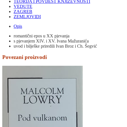
TEORIJA I POVIJEST KNJIŽEVNOSTI
VEDUTE
ZAGREB
ZEMLJOVIDI
Opis
romantični epos u XX pjevanja
s pjevanjem XIV. i XV. Ivana Mažuranića
uvod i bilješke priredili Ivan Broz i Ch. Šegvić
Povezani proizvodi