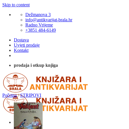
Skip to content
Dežmanova 3
info@antikvarijat-brala.hr
Radno Vrijeme
+3851 484-6149
Dostava
Uvjeti prodaje
Kontakt
prodaja i otkup knjiga
Početna
/
STRIPOVI