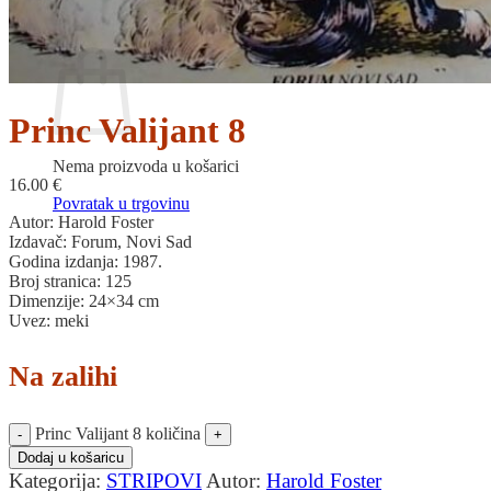
Povratak u trgovinu
Košarica
Princ Valijant 8
Nema proizvoda u košarici
16.00
€
Povratak u trgovinu
Autor: Harold Foster
Izdavač: Forum, Novi Sad
Godina izdanja: 1987.
Broj stranica: 125
Dimenzije: 24×34 cm
Uvez: meki
Na zalihi
Princ Valijant 8 količina
Dodaj u košaricu
Kategorija:
STRIPOVI
Autor:
Harold Foster