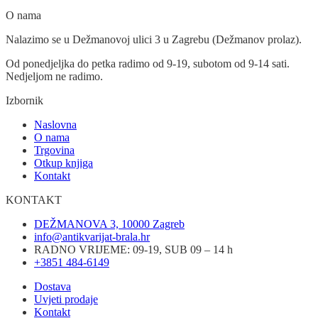
O nama
Nalazimo se u Dežmanovoj ulici 3 u Zagrebu (Dežmanov prolaz).
Od ponedjeljka do petka radimo od 9-19, subotom od 9-14 sati.
Nedjeljom ne radimo.
Izbornik
Naslovna
O nama
Trgovina
Otkup knjiga
Kontakt
KONTAKT
DEŽMANOVA 3, 10000 Zagreb
info@antikvarijat-brala.hr
RADNO VRIJEME: 09-19, SUB 09 – 14 h
+3851 484-6149
Dostava
Uvjeti prodaje
Kontakt