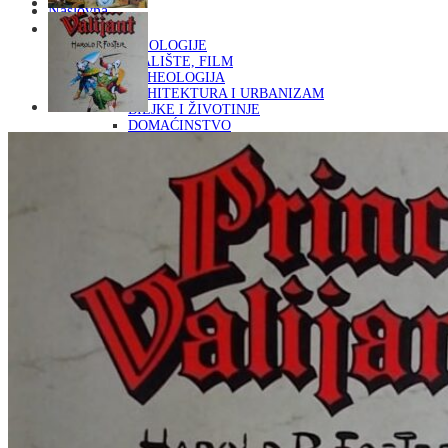
Naslovna
KNJIGE
OD ARHEOLOGIJE
DO KAZALIŠTE, FILM
ARHEOLOGIJA
ARHITEKTURA I URBANIZAM
BILJKE I ŽIVOTINJE
DOMAĆINSTVO
ENCIKLOPEDIJE I LEKSIKONI
ETNOLOGIJA
FILOZOFIJA, SOCIOLOGIJA, ANTROPOLOGIJA
FOTOGRAFIJA
GLAZBENA UMJETNOST
KAZALIŠTE, FILM
OD KNJIŽEVNOST
DO RELIGIJA
KNJIŽEVNOST
LIKOVNA UMJETNOST
LJEKOVITO BILJE I ZDRAVLJE
MITOLOGIJA
POVIJEST I PUBLICISTIKA
PRIRODNE ZNANOSTI
PSIHOLOGIJA, POPULARNA PSIHOLOGIJA,
ALTERNATIVA
RAZNO
RELIGIJA
OD RJEČNIKA
DO ZEMLJOVIDA