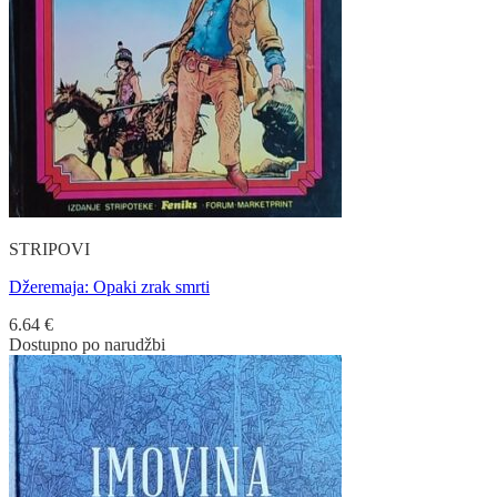
STRIPOVI
Džeremaja: Opaki zrak smrti
6.64
€
Dostupno po narudžbi