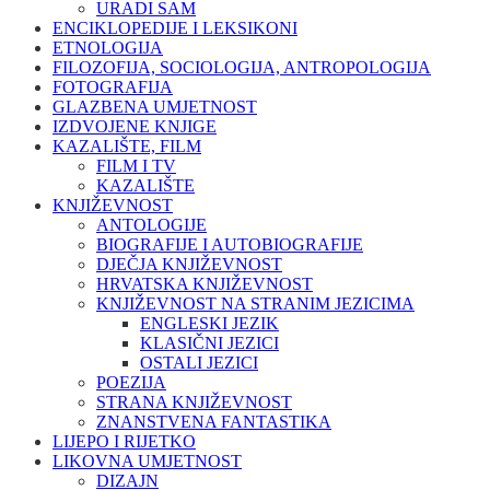
URADI SAM
ENCIKLOPEDIJE I LEKSIKONI
ETNOLOGIJA
FILOZOFIJA, SOCIOLOGIJA, ANTROPOLOGIJA
FOTOGRAFIJA
GLAZBENA UMJETNOST
IZDVOJENE KNJIGE
KAZALIŠTE, FILM
FILM I TV
KAZALIŠTE
KNJIŽEVNOST
ANTOLOGIJE
BIOGRAFIJE I AUTOBIOGRAFIJE
DJEČJA KNJIŽEVNOST
HRVATSKA KNJIŽEVNOST
KNJIŽEVNOST NA STRANIM JEZICIMA
ENGLESKI JEZIK
KLASIČNI JEZICI
OSTALI JEZICI
POEZIJA
STRANA KNJIŽEVNOST
ZNANSTVENA FANTASTIKA
LIJEPO I RIJETKO
LIKOVNA UMJETNOST
DIZAJN