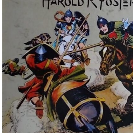
RJEČNICI, GRAMATIKE, PRAVOPISI…
ŠAH
SPORT
STRIPOVI
TEHNIČKE ZNANOSTI
TEORIJA I POVIJEST KNJIŽEVNOSTI
VEDUTE
ZAGREB
ZEMLJOVIDI
Otkup knjiga
O nama
Novosti
AKCIJA
Pretraži:
Nema proizvoda u košarici