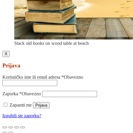
Stack old books on wood table at beach
X
Prijava
Korisničko ime ili email adresa
*
Obavezno
Zaporka
*
Obavezno
Zapamti me
Prijava
Izgubili ste zaporku?