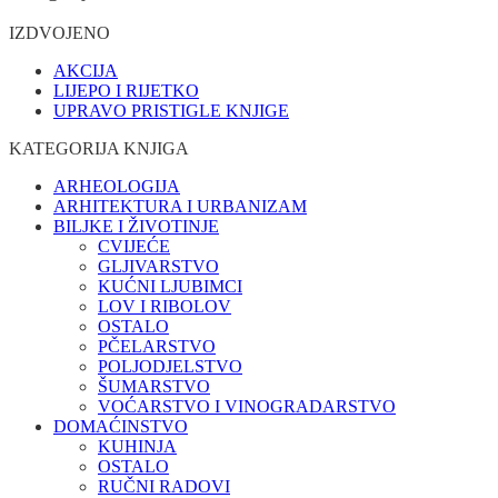
IZDVOJENO
AKCIJA
LIJEPO I RIJETKO
UPRAVO PRISTIGLE KNJIGE
KATEGORIJA KNJIGA
ARHEOLOGIJA
ARHITEKTURA I URBANIZAM
BILJKE I ŽIVOTINJE
CVIJEĆE
GLJIVARSTVO
KUĆNI LJUBIMCI
LOV I RIBOLOV
OSTALO
PČELARSTVO
POLJODJELSTVO
ŠUMARSTVO
VOĆARSTVO I VINOGRADARSTVO
DOMAĆINSTVO
KUHINJA
OSTALO
RUČNI RADOVI