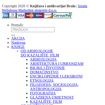
Copyright 2026 ©
Knjižara i antikvarijat Brala
|
Izrada
Webshopa Marketing strategije d.o.o.
Pretraži:
AKCIJA
Naslovna
KNJIGE
OD ARHEOLOGIJE
DO KAZALIŠTE, FILM
ARHEOLOGIJA
ARHITEKTURA I URBANIZAM
BILJKE I ŽIVOTINJE
DOMAĆINSTVO
ENCIKLOPEDIJE I LEKSIKONI
ETNOLOGIJA
FILOZOFIJA, SOCIOLOGIJA,
ANTROPOLOGIJA
FOTOGRAFIJA
GLAZBENA UMJETNOST
KAZALIŠTE, FILM