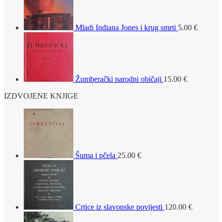
Mladi Indiana Jones i krug smrti
5.00
€
Žumberački narodni običaji
15.00
€
IZDVOJENE KNJIGE
Šuma i pčela
25.00
€
Crtice iz slavonske povijesti
120.00
€