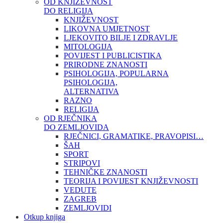
OD KNJIŽEVNOST
DO RELIGIJA
KNJIŽEVNOST
LIKOVNA UMJETNOST
LJEKOVITO BILJE I ZDRAVLJE
MITOLOGIJA
POVIJEST I PUBLICISTIKA
PRIRODNE ZNANOSTI
PSIHOLOGIJA, POPULARNA
PSIHOLOGIJA,
ALTERNATIVA
RAZNO
RELIGIJA
OD RJEČNIKA
DO ZEMLJOVIDA
RJEČNICI, GRAMATIKE, PRAVOPISI…
ŠAH
SPORT
STRIPOVI
TEHNIČKE ZNANOSTI
TEORIJA I POVIJEST KNJIŽEVNOSTI
VEDUTE
ZAGREB
ZEMLJOVIDI
Otkup knjiga