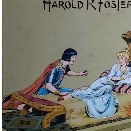
RELIGIJA
OD RJEČNIKA
DO ZEMLJOVIDA
RJEČNICI, GRAMATIKE, PRAVOPISI…
ŠAH
SPORT
STRIPOVI
TEHNIČKE ZNANOSTI
TEORIJA I POVIJEST KNJIŽEVNOSTI
VEDUTE
ZAGREB
ZEMLJOVIDI
Otkup knjiga
O nama
Novosti
AKCIJA
Pretraži:
Nema proizvoda u košarici