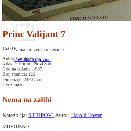
Povratak u trgovinu
Košarica
Princ Valijant 7
16.00
€
Nema proizvoda u košarici
Autor: Harold Foster
Povratak u trgovinu
Izdavač: Forum, Novi Sad
Godina izdanja: 1987.
Broj stranica: 126
Dimenzije: 24×34 cm
Uvez: meki
Nema na zalihi
Kategorija:
STRIPOVI
Autor:
Harold Foster
IZDVOJENO