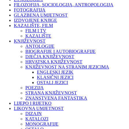
FILOZOFIJA, SOCIOLOGIJA, ANTROPOLOGIJA
FOTOGRAFIJA
GLAZBENA UMJETNOST
IZDVOJENE KNJIGE
KAZALIŠTE, FILM
FILM I TV
KAZALIŠTE
KNJIŽEVNOST
ANTOLOGIJE
BIOGRAFIJE I AUTOBIOGRAFIJE
DJEČJA KNJIŽEVNOST
HRVATSKA KNJIŽEVNOST
KNJIŽEVNOST NA STRANIM JEZICIMA
ENGLESKI JEZIK
KLASIČNI JEZICI
OSTALI JEZICI
POEZIJA
STRANA KNJIŽEVNOST
ZNANSTVENA FANTASTIKA
LIJEPO I RIJETKO
LIKOVNA UMJETNOST
DIZAJN
KATALOZI
MONOGRAFIJE