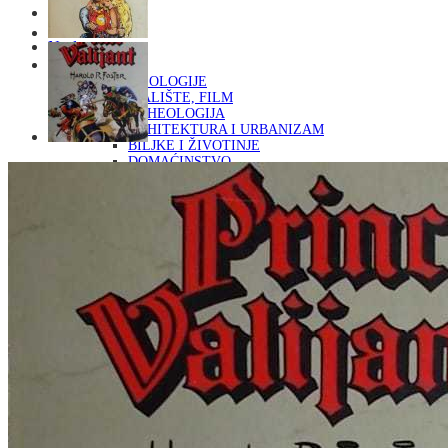
Naslovna
KNJIGE
OD ARHEOLOGIJE
DO KAZALIŠTE, FILM
ARHEOLOGIJA
ARHITEKTURA I URBANIZAM
BILJKE I ŽIVOTINJE
DOMAĆINSTVO
ENCIKLOPEDIJE I LEKSIKONI
ETNOLOGIJA
FILOZOFIJA, SOCIOLOGIJA, ANTROPOLOGIJA
FOTOGRAFIJA
GLAZBENA UMJETNOST
KAZALIŠTE, FILM
OD KNJIŽEVNOST
DO RELIGIJA
KNJIŽEVNOST
LIKOVNA UMJETNOST
LJEKOVITO BILJE I ZDRAVLJE
MITOLOGIJA
POVIJEST I PUBLICISTIKA
PRIRODNE ZNANOSTI
PSIHOLOGIJA, POPULARNA PSIHOLOGIJA,
ALTERNATIVA
RAZNO