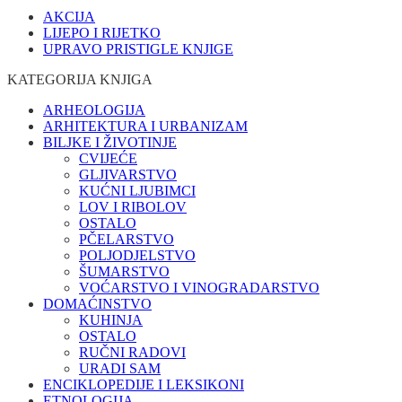
AKCIJA
LIJEPO I RIJETKO
UPRAVO PRISTIGLE KNJIGE
KATEGORIJA KNJIGA
ARHEOLOGIJA
ARHITEKTURA I URBANIZAM
BILJKE I ŽIVOTINJE
CVIJEĆE
GLJIVARSTVO
KUĆNI LJUBIMCI
LOV I RIBOLOV
OSTALO
PČELARSTVO
POLJODJELSTVO
ŠUMARSTVO
VOĆARSTVO I VINOGRADARSTVO
DOMAĆINSTVO
KUHINJA
OSTALO
RUČNI RADOVI
URADI SAM
ENCIKLOPEDIJE I LEKSIKONI
ETNOLOGIJA