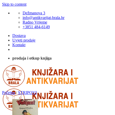
Skip to content
Dežmanova 3
info@antikvarijat-brala.hr
Radno Vrijeme
+3851 484-6149
Dostava
Uvjeti prodaje
Kontakt
prodaja i otkup knjiga
Početna
/
STRIPOVI