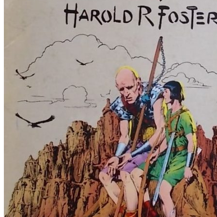
RELIGIJA
OD RJEČNIKA
DO ZEMLJOVIDA
RJEČNICI, GRAMATIKE, PRAVOPISI…
ŠAH
SPORT
STRIPOVI
TEHNIČKE ZNANOSTI
TEORIJA I POVIJEST KNJIŽEVNOSTI
VEDUTE
ZAGREB
ZEMLJOVIDI
Otkup knjiga
O nama
Novosti
AKCIJA
Pretraži:
Nema proizvoda u košarici