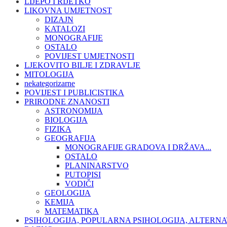
LIJEPO I RIJETKO
LIKOVNA UMJETNOST
DIZAJN
KATALOZI
MONOGRAFIJE
OSTALO
POVIJEST UMJETNOSTI
LJEKOVITO BILJE I ZDRAVLJE
MITOLOGIJA
nekategorizarne
POVIJEST I PUBLICISTIKA
PRIRODNE ZNANOSTI
ASTRONOMIJA
BIOLOGIJA
FIZIKA
GEOGRAFIJA
MONOGRAFIJE GRADOVA I DRŽAVA...
OSTALO
PLANINARSTVO
PUTOPISI
VODIČI
GEOLOGIJA
KEMIJA
MATEMATIKA
PSIHOLOGIJA, POPULARNA PSIHOLOGIJA, ALTERNA