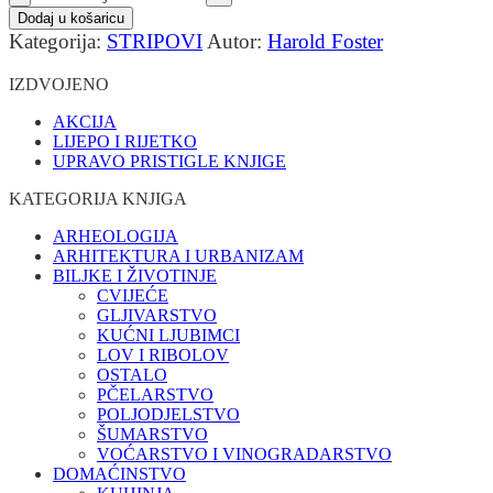
Dodaj u košaricu
Kategorija:
STRIPOVI
Autor:
Harold Foster
IZDVOJENO
AKCIJA
LIJEPO I RIJETKO
UPRAVO PRISTIGLE KNJIGE
KATEGORIJA KNJIGA
ARHEOLOGIJA
ARHITEKTURA I URBANIZAM
BILJKE I ŽIVOTINJE
CVIJEĆE
GLJIVARSTVO
KUĆNI LJUBIMCI
LOV I RIBOLOV
OSTALO
PČELARSTVO
POLJODJELSTVO
ŠUMARSTVO
VOĆARSTVO I VINOGRADARSTVO
DOMAĆINSTVO