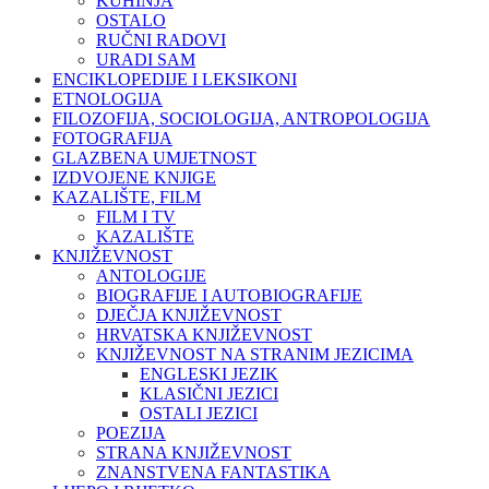
KUHINJA
OSTALO
RUČNI RADOVI
URADI SAM
ENCIKLOPEDIJE I LEKSIKONI
ETNOLOGIJA
FILOZOFIJA, SOCIOLOGIJA, ANTROPOLOGIJA
FOTOGRAFIJA
GLAZBENA UMJETNOST
IZDVOJENE KNJIGE
KAZALIŠTE, FILM
FILM I TV
KAZALIŠTE
KNJIŽEVNOST
ANTOLOGIJE
BIOGRAFIJE I AUTOBIOGRAFIJE
DJEČJA KNJIŽEVNOST
HRVATSKA KNJIŽEVNOST
KNJIŽEVNOST NA STRANIM JEZICIMA
ENGLESKI JEZIK
KLASIČNI JEZICI
OSTALI JEZICI
POEZIJA
STRANA KNJIŽEVNOST
ZNANSTVENA FANTASTIKA