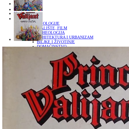
Naslovna
KNJIGE
OD ARHEOLOGIJE
DO KAZALIŠTE, FILM
ARHEOLOGIJA
ARHITEKTURA I URBANIZAM
BILJKE I ŽIVOTINJE
DOMAĆINSTVO
ENCIKLOPEDIJE I LEKSIKONI
ETNOLOGIJA
FILOZOFIJA, SOCIOLOGIJA, ANTROPOLOGIJA
FOTOGRAFIJA
GLAZBENA UMJETNOST
KAZALIŠTE, FILM
OD KNJIŽEVNOST
DO RELIGIJA
KNJIŽEVNOST
LIKOVNA UMJETNOST
LJEKOVITO BILJE I ZDRAVLJE
MITOLOGIJA
POVIJEST I PUBLICISTIKA
PRIRODNE ZNANOSTI
PSIHOLOGIJA, POPULARNA PSIHOLOGIJA,
ALTERNATIVA
RAZNO