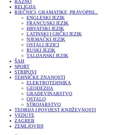
RAZNO
RELIGIJA
RJEČNICI, GRAMATIKE, PRAVOPISI...
ENGLESKI JEZIK
FRANCUSKI JEZIK
HRVATSKI JEZIK
LATINSKI I GRČKI JEZIK
NJEMAČKI JEZIK
OSTALI JEZICI
RUSKI JEZIK
TALIJANSKI JEZIK
ŠAH
SPORT
STRIPOVI
TEHNIČKE ZNANOSTI
ELEKTROTEHNIKA
GEODEZIJA
GRAĐEVINARSTVO
OSTALO
STROJARSTVO
TEORIJA I POVIJEST KNJIŽEVNOSTI
VEDUTE
ZAGREB
ZEMLJOVIDI