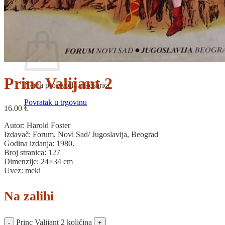
Povratak u trgovinu
Košarica
Princ Valijant 2
Nema proizvoda u košarici
Povratak u trgovinu
16.00
€
Autor: Harold Foster
Izdavač: Forum, Novi Sad/ Jugoslavija, Beograd
Godina izdanja: 1980.
Broj stranica: 127
Dimenzije: 24×34 cm
Uvez: meki
Na zalihi
Princ Valijant 2 količina