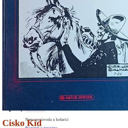
RJEČNICI, GRAMATIKE, PRAVOPISI…
ŠAH
SPORT
STRIPOVI
TEHNIČKE ZNANOSTI
TEORIJA I POVIJEST KNJIŽEVNOSTI
VEDUTE
ZAGREB
ZEMLJOVIDI
Otkup knjiga
O nama
Novosti
AKCIJA
Pretraži:
Nema proizvoda u košarici
Cisko Kid