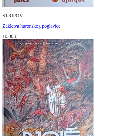
STRIPOVI
Zakletva huronskog poglavice
10.00
€