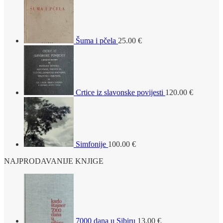
Šuma i pčela
25.00
€
Crtice iz slavonske povijesti
120.00
€
Simfonije
100.00
€
NAJPRODAVANIJE KNJIGE
7000 dana u Sibiru
13.00
€