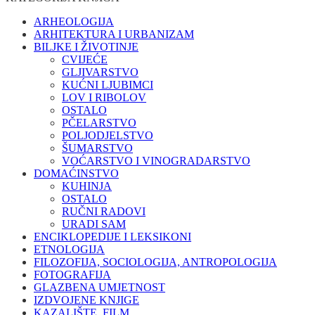
ARHEOLOGIJA
ARHITEKTURA I URBANIZAM
BILJKE I ŽIVOTINJE
CVIJEĆE
GLJIVARSTVO
KUĆNI LJUBIMCI
LOV I RIBOLOV
OSTALO
PČELARSTVO
POLJODJELSTVO
ŠUMARSTVO
VOĆARSTVO I VINOGRADARSTVO
DOMAĆINSTVO
KUHINJA
OSTALO
RUČNI RADOVI
URADI SAM
ENCIKLOPEDIJE I LEKSIKONI
ETNOLOGIJA
FILOZOFIJA, SOCIOLOGIJA, ANTROPOLOGIJA
FOTOGRAFIJA
GLAZBENA UMJETNOST
IZDVOJENE KNJIGE
KAZALIŠTE, FILM