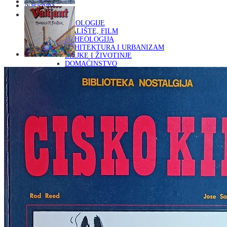
Naslovna
KNJIGE
OD ARHEOLOGIJE
DO KAZALIŠTE, FILM
ARHEOLOGIJA
ARHITEKTURA I URBANIZAM
BILJKE I ŽIVOTINJE
DOMAĆINSTVO
ENCIKLOPEDIJE I LEKSIKONI
ETNOLOGIJA
FILOZOFIJA, SOCIOLOGIJA, ANTROPOLOGIJA
FOTOGRAFIJA
GLAZBENA UMJETNOST
KAZALIŠTE, FILM
OD KNJIŽEVNOST
DO RELIGIJA
KNJIŽEVNOST
LIKOVNA UMJETNOST
LJEKOVITO BILJE I ZDRAVLJE
MITOLOGIJA
POVIJEST I PUBLICISTIKA
PRIRODNE ZNANOSTI
PSIHOLOGIJA, POPULARNA PSIHOLOGIJA,
ALTERNATIVA
RAZNO
RELIGIJA
OD RJEČNIKA
DO ZEMLJOVIDA