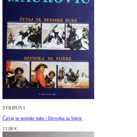
STRIPOVI
Čuvaj se senjske ruke / Devojka sa Sijere
11.00
€