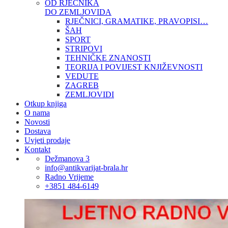
OD RJEČNIKA
DO ZEMLJOVIDA
RJEČNICI, GRAMATIKE, PRAVOPISI…
ŠAH
SPORT
STRIPOVI
TEHNIČKE ZNANOSTI
TEORIJA I POVIJEST KNJIŽEVNOSTI
VEDUTE
ZAGREB
ZEMLJOVIDI
Otkup knjiga
O nama
Novosti
Dostava
Uvjeti prodaje
Kontakt
Dežmanova 3
info@antikvarijat-brala.hr
Radno Vrijeme
+3851 484-6149