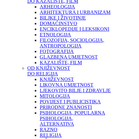
DO KAZALIŠTE, FILM
ARHEOLOGIJA
ARHITEKTURA I URBANIZAM
BILJKE I ŽIVOTINJE
DOMAĆINSTVO
ENCIKLOPEDIJE I LEKSIKONI
ETNOLOGIJA
FILOZOFIJA, SOCIOLOGIJA,
ANTROPOLOGIJA
FOTOGRAFIJA
GLAZBENA UMJETNOST
KAZALIŠTE, FILM
OD KNJIŽEVNOST
DO RELIGIJA
KNJIŽEVNOST
LIKOVNA UMJETNOST
LJEKOVITO BILJE I ZDRAVLJE
MITOLOGIJA
POVIJEST I PUBLICISTIKA
PRIRODNE ZNANOSTI
PSIHOLOGIJA, POPULARNA
PSIHOLOGIJA,
ALTERNATIVA
RAZNO
RELIGIJA