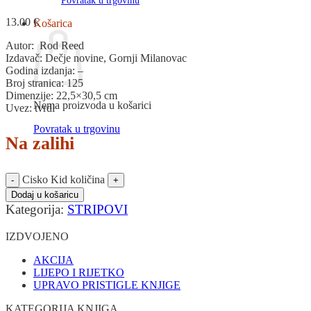
Povratak u trgovinu
13.00
€
Košarica
Autor: Rod Reed
Izdavač: Dečje novine, Gornji Milanovac
Godina izdanja: –
Broj stranica: 125
Dimenzije: 22,5×30,5 cm
Nema proizvoda u košarici
Uvez: tvrdi
Povratak u trgovinu
Na zalihi
Cisko Kid količina
Dodaj u košaricu
Kategorija:
STRIPOVI
IZDVOJENO
AKCIJA
LIJEPO I RIJETKO
UPRAVO PRISTIGLE KNJIGE
KATEGORIJA KNJIGA