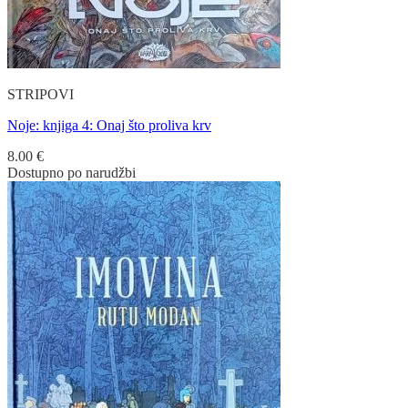
STRIPOVI
Noje: knjiga 4: Onaj što proliva krv
8.00
€
Dostupno po narudžbi