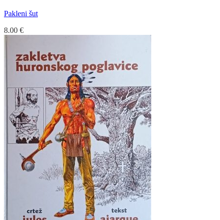
Pakleni šut
8.00
€