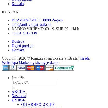
Kontakt
KONTAKT
DEŽMANOVA 3, 10000 Zagreb
info@antikvarijat-brala.hr
RADNO VRIJEME: 09-19, SUB 09 – 14 h
+3851 484-6149
Dostava
Uvjeti prodaje
Kontakt
Copyright 2026 ©
Knjižara i antikvarijat Brala
|
Izrada
Webshopa Marketing strategije d.o.o.
Pretraži:
AKCIJA
Naslovna
KNJIGE
OD ARHEOLOGIJE