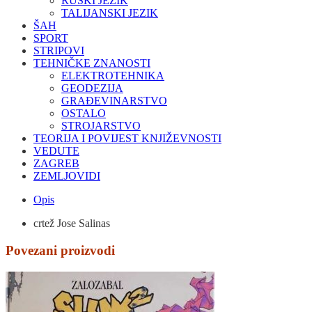
RUSKI JEZIK
TALIJANSKI JEZIK
ŠAH
SPORT
STRIPOVI
TEHNIČKE ZNANOSTI
ELEKTROTEHNIKA
GEODEZIJA
GRAĐEVINARSTVO
OSTALO
STROJARSTVO
TEORIJA I POVIJEST KNJIŽEVNOSTI
VEDUTE
ZAGREB
ZEMLJOVIDI
Opis
crtež Jose Salinas
Povezani proizvodi