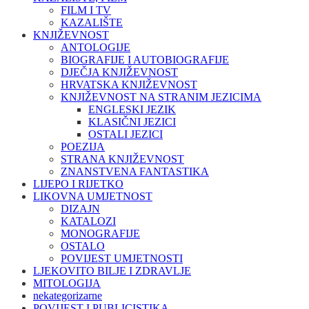
FILM I TV
KAZALIŠTE
KNJIŽEVNOST
ANTOLOGIJE
BIOGRAFIJE I AUTOBIOGRAFIJE
DJEČJA KNJIŽEVNOST
HRVATSKA KNJIŽEVNOST
KNJIŽEVNOST NA STRANIM JEZICIMA
ENGLESKI JEZIK
KLASIČNI JEZICI
OSTALI JEZICI
POEZIJA
STRANA KNJIŽEVNOST
ZNANSTVENA FANTASTIKA
LIJEPO I RIJETKO
LIKOVNA UMJETNOST
DIZAJN
KATALOZI
MONOGRAFIJE
OSTALO
POVIJEST UMJETNOSTI
LJEKOVITO BILJE I ZDRAVLJE
MITOLOGIJA
nekategorizarne
POVIJEST I PUBLICISTIKA