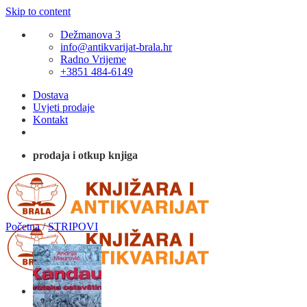
Skip to content
Dežmanova 3
info@antikvarijat-brala.hr
Radno Vrijeme
+3851 484-6149
Dostava
Uvjeti prodaje
Kontakt
prodaja i otkup knjiga
Početna
/
STRIPOVI