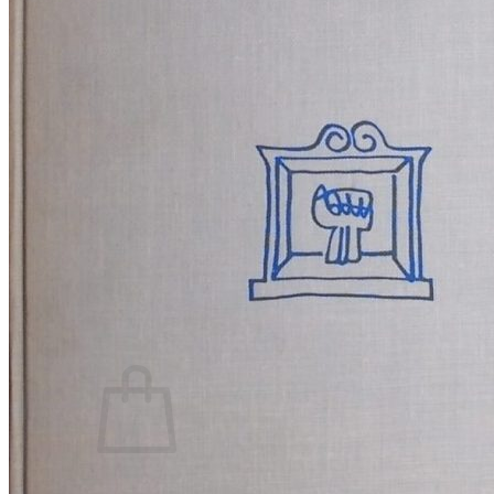
RELIGIJA
OD RJEČNIKA
DO ZEMLJOVIDA
RJEČNICI, GRAMATIKE, PRAVOPISI…
ŠAH
SPORT
STRIPOVI
TEHNIČKE ZNANOSTI
TEORIJA I POVIJEST KNJIŽEVNOSTI
VEDUTE
ZAGREB
ZEMLJOVIDI
Otkup knjiga
O nama
Novosti
AKCIJA
Pretraži:
Nema proizvoda u košarici