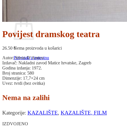
Povratak u trgovinu
Košarica
Povijest dramskog teatra
Nema proizvoda u košarici
26.50
€
Povratak u trgovinu
Autor: Silvio D’Amico
Izdavač: Nakladni zavod Matice hrvatske, Zagreb
Godina izdanja: 1972.
Broj stranica: 580
Dimenzije: 17,7×24 cm
Uvez: tvrdi (bez ovitka)
Nema na zalihi
Kategorije:
KAZALIŠTE
,
KAZALIŠTE, FILM
IZDVOJENO