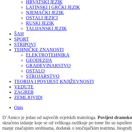
HRVATSKI JEZIK
LATINSKI I GRČKI JEZIK
NJEMAČKI JEZIK
OSTALI JEZICI
RUSKI JEZIK
TALIJANSKI JEZIK
ŠAH
SPORT
STRIPOVI
TEHNIČKE ZNANOSTI
ELEKTROTEHNIKA
GEODEZIJA
GRAĐEVINARSTVO
OSTALO
STROJARSTVO
TEORIJA I POVIJEST KNJIŽEVNOSTI
VEDUTE
ZAGREB
ZEMLJOVIDI
Opis
D’Amico je jedan od najvećih svjetskih teatrologa.
Povijest dramsko
skraćeno izdanje koje se od velikoga razlikuje po tome što su ispušten
manje značajnim sredinama, dodatak o istočnjačkim teatrima, biografij