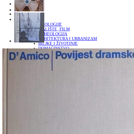
Naslovna
KNJIGE
OD ARHEOLOGIJE
DO KAZALIŠTE, FILM
ARHEOLOGIJA
ARHITEKTURA I URBANIZAM
BILJKE I ŽIVOTINJE
DOMAĆINSTVO
ENCIKLOPEDIJE I LEKSIKONI
ETNOLOGIJA
FILOZOFIJA, SOCIOLOGIJA, ANTROPOLOGIJA
FOTOGRAFIJA
GLAZBENA UMJETNOST
KAZALIŠTE, FILM
OD KNJIŽEVNOST
DO RELIGIJA
KNJIŽEVNOST
LIKOVNA UMJETNOST
LJEKOVITO BILJE I ZDRAVLJE
MITOLOGIJA
POVIJEST I PUBLICISTIKA
PRIRODNE ZNANOSTI
PSIHOLOGIJA, POPULARNA PSIHOLOGIJA,
ALTERNATIVA
RAZNO