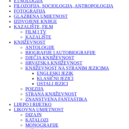
ETNOLOGIJA
FILOZOFIJA, SOCIOLOGIJA, ANTROPOLOGIJA
FOTOGRAFIJA
GLAZBENA UMJETNOST
IZDVOJENE KNJIGE
KAZALIŠTE, FILM
FILM I TV
KAZALIŠTE
KNJIŽEVNOST
ANTOLOGIJE
BIOGRAFIJE I AUTOBIOGRAFIJE
DJEČJA KNJIŽEVNOST
HRVATSKA KNJIŽEVNOST
KNJIŽEVNOST NA STRANIM JEZICIMA
ENGLESKI JEZIK
KLASIČNI JEZICI
OSTALI JEZICI
POEZIJA
STRANA KNJIŽEVNOST
ZNANSTVENA FANTASTIKA
LIJEPO I RIJETKO
LIKOVNA UMJETNOST
DIZAJN
KATALOZI
MONOGRAFIJE