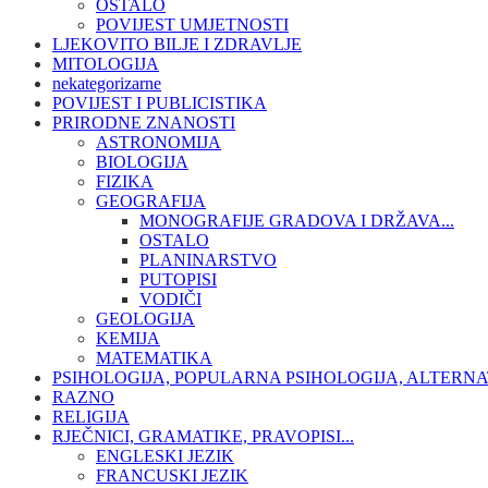
OSTALO
POVIJEST UMJETNOSTI
LJEKOVITO BILJE I ZDRAVLJE
MITOLOGIJA
nekategorizarne
POVIJEST I PUBLICISTIKA
PRIRODNE ZNANOSTI
ASTRONOMIJA
BIOLOGIJA
FIZIKA
GEOGRAFIJA
MONOGRAFIJE GRADOVA I DRŽAVA...
OSTALO
PLANINARSTVO
PUTOPISI
VODIČI
GEOLOGIJA
KEMIJA
MATEMATIKA
PSIHOLOGIJA, POPULARNA PSIHOLOGIJA, ALTERNA
RAZNO
RELIGIJA
RJEČNICI, GRAMATIKE, PRAVOPISI...
ENGLESKI JEZIK
FRANCUSKI JEZIK