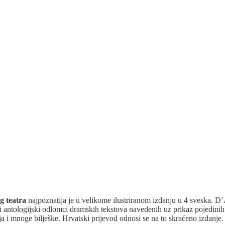
g teatra
najpoznatija je u velikome ilustriranom izdanju u 4 sveska. D’
i antologijski odlomci dramskih tekstova navedenih uz prikaz pojedinih 
a i mnoge bilješke. Hrvatski prijevod odnosi se na to skraćeno izdanje.