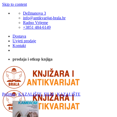
Skip to content
Dežmanova 3
info@antikvarijat-brala.hr
Radno Vrijeme
+3851 484-6149
Dostava
Uvjeti prodaje
Kontakt
prodaja i otkup knjiga
Početna
/
KAZALIŠTE, FILM
/
KAZALIŠTE