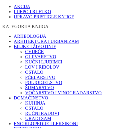
AKCIJA
LIJEPO I RIJETKO
UPRAVO PRISTIGLE KNJIGE
KATEGORIJA KNJIGA
ARHEOLOGIJA
ARHITEKTURA I URBANIZAM
BILJKE I ŽIVOTINJE
CVIJEĆE
GLJIVARSTVO
KUĆNI LJUBIMCI
LOV I RIBOLOV
OSTALO
PČELARSTVO
POLJODJELSTVO
ŠUMARSTVO
VOĆARSTVO I VINOGRADARSTVO
DOMAĆINSTVO
KUHINJA
OSTALO
RUČNI RADOVI
URADI SAM
ENCIKLOPEDIJE I LEKSIKONI