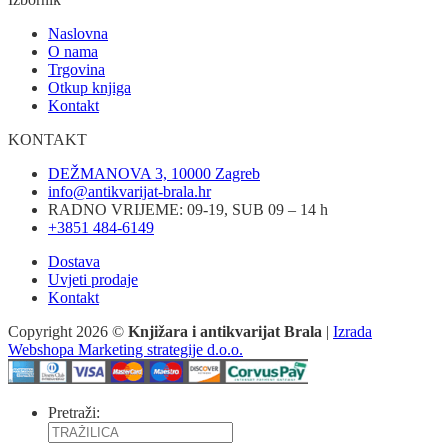
Naslovna
O nama
Trgovina
Otkup knjiga
Kontakt
KONTAKT
DEŽMANOVA 3, 10000 Zagreb
info@antikvarijat-brala.hr
RADNO VRIJEME: 09-19, SUB 09 – 14 h
+3851 484-6149
Dostava
Uvjeti prodaje
Kontakt
Copyright 2026 ©
Knjižara i antikvarijat Brala
|
Izrada
Webshopa Marketing strategije d.o.o.
Pretraži: