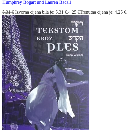
Humphrey Bogart und Lauren Bacall
5.31
€
Izvorna cijena bila je: 5.31 €.
4.25
€
Trenutna cijena je: 4.25 €.