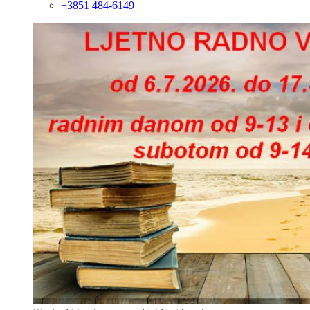
+3851 484-6149