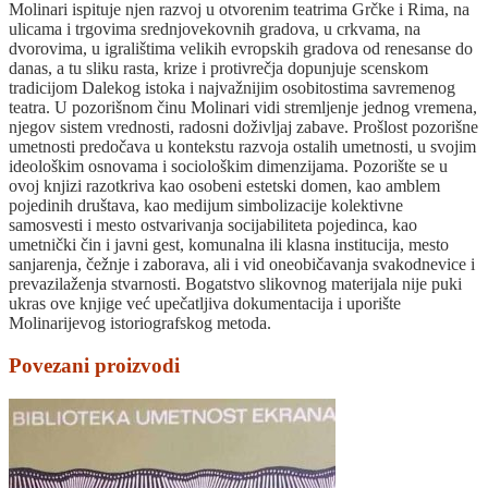
Molinari ispituje njen razvoj u otvorenim teatrima Grčke i Rima, na
ulicama i trgovima srednjovekovnih gradova, u crkvama, na
dvorovima, u igralištima velikih evropskih gradova od renesanse do
danas, a tu sliku rasta, krize i protivrečja dopunjuje scenskom
tradicijom Dalekog istoka i najvažnijim osobitostima savremenog
teatra. U pozorišnom činu Molinari vidi stremljenje jednog vremena,
njegov sistem vrednosti, radosni doživljaj zabave. Prošlost pozorišne
umetnosti predočava u kontekstu razvoja ostalih umetnosti, u svojim
ideološkim osnovama i sociološkim dimenzijama. Pozorište se u
ovoj knjizi razotkriva kao osobeni estetski domen, kao amblem
pojedinih društava, kao medijum simbolizacije kolektivne
samosvesti i mesto ostvarivanja socijabiliteta pojedinca, kao
umetnički čin i javni gest, komunalna ili klasna institucija, mesto
sanjarenja, čežnje i zaborava, ali i vid oneobičavanja svakodnevice i
prevazilaženja stvarnosti. Bogatstvo slikovnog materijala nije puki
ukras ove knjige već upečatljiva dokumentacija i uporište
Molinarijevog istoriografskog metoda.
Povezani proizvodi