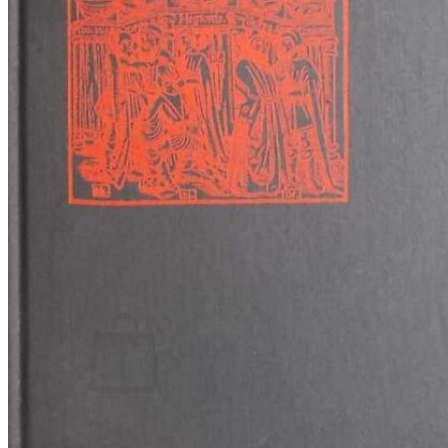
RJEČNICI, GRAMATIKE, PRAVOPISI…
ŠAH
SPORT
STRIPOVI
TEHNIČKE ZNANOSTI
TEORIJA I POVIJEST KNJIŽEVNOSTI
VEDUTE
ZAGREB
ZEMLJOVIDI
Otkup knjiga
O nama
Novosti
AKCIJA
Pretraži:
Nema proizvoda u košarici