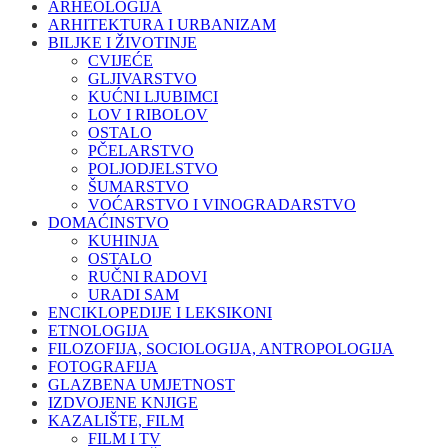
ARHEOLOGIJA
ARHITEKTURA I URBANIZAM
BILJKE I ŽIVOTINJE
CVIJEĆE
GLJIVARSTVO
KUĆNI LJUBIMCI
LOV I RIBOLOV
OSTALO
PČELARSTVO
POLJODJELSTVO
ŠUMARSTVO
VOĆARSTVO I VINOGRADARSTVO
DOMAĆINSTVO
KUHINJA
OSTALO
RUČNI RADOVI
URADI SAM
ENCIKLOPEDIJE I LEKSIKONI
ETNOLOGIJA
FILOZOFIJA, SOCIOLOGIJA, ANTROPOLOGIJA
FOTOGRAFIJA
GLAZBENA UMJETNOST
IZDVOJENE KNJIGE
KAZALIŠTE, FILM
FILM I TV