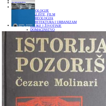
Naslovna
KNJIGE
OD ARHEOLOGIJE
DO KAZALIŠTE, FILM
ARHEOLOGIJA
ARHITEKTURA I URBANIZAM
BILJKE I ŽIVOTINJE
DOMAĆINSTVO
ENCIKLOPEDIJE I LEKSIKONI
ETNOLOGIJA
FILOZOFIJA, SOCIOLOGIJA, ANTROPOLOGIJA
FOTOGRAFIJA
GLAZBENA UMJETNOST
KAZALIŠTE, FILM
OD KNJIŽEVNOST
DO RELIGIJA
KNJIŽEVNOST
LIKOVNA UMJETNOST
LJEKOVITO BILJE I ZDRAVLJE
MITOLOGIJA
POVIJEST I PUBLICISTIKA
PRIRODNE ZNANOSTI
PSIHOLOGIJA, POPULARNA PSIHOLOGIJA,
ALTERNATIVA
RAZNO
RELIGIJA
OD RJEČNIKA
DO ZEMLJOVIDA