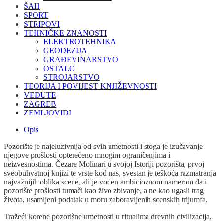
ŠAH
SPORT
STRIPOVI
TEHNIČKE ZNANOSTI
ELEKTROTEHNIKA
GEODEZIJA
GRAĐEVINARSTVO
OSTALO
STROJARSTVO
TEORIJA I POVIJEST KNJIŽEVNOSTI
VEDUTE
ZAGREB
ZEMLJOVIDI
Opis
Pozorište je najeluzivnija od svih umetnosti i stoga je izučavanje
njegove prošlosti opterećeno mnogim ograničenjima i
neizvesnostima. Čezare Molinari u svojoj Istoriji pozorišta, prvoj
sveobuhvatnoj knjizi te vrste kod nas, svestan je teškoća razmatranja
najvažnijih oblika scene, ali je voden ambicioznom namerom da i
pozorište prošlosti tumači kao živo zbivanje, a ne kao ugasli trag
života, usamljeni podatak u moru zaboravljenih scenskih trijumfa.
Tražeći korene pozorišne umetnosti u ritualima drevnih civilizacija,