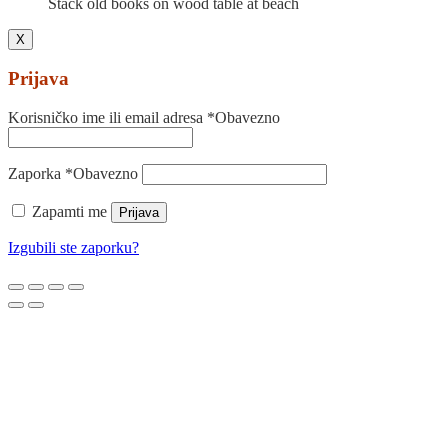
Stack old books on wood table at beach
X
Prijava
Korisničko ime ili email adresa
*
Obavezno
Zaporka
*
Obavezno
Zapamti me
Prijava
Izgubili ste zaporku?