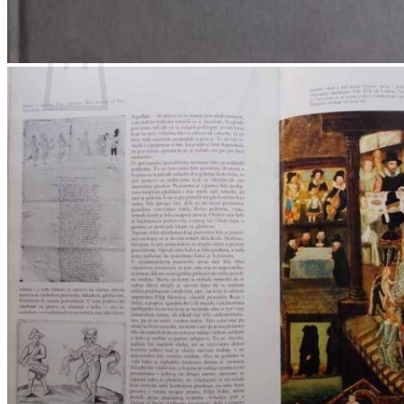
Povratak u trgovinu
Košarica
Nema proizvoda u košarici
Povratak u trgovinu