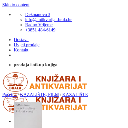
Skip to content
Dežmanova 3
info@antikvarijat-brala.hr
Radno Vrijeme
+3851 484-6149
Dostava
Uvjeti prodaje
Kontakt
prodaja i otkup knjiga
Početna
/
KAZALIŠTE, FILM
/
KAZALIŠTE