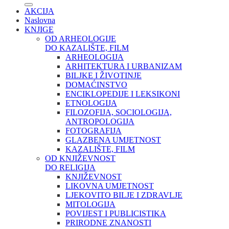
AKCIJA
Naslovna
KNJIGE
OD ARHEOLOGIJE
DO KAZALIŠTE, FILM
ARHEOLOGIJA
ARHITEKTURA I URBANIZAM
BILJKE I ŽIVOTINJE
DOMAĆINSTVO
ENCIKLOPEDIJE I LEKSIKONI
ETNOLOGIJA
FILOZOFIJA, SOCIOLOGIJA,
ANTROPOLOGIJA
FOTOGRAFIJA
GLAZBENA UMJETNOST
KAZALIŠTE, FILM
OD KNJIŽEVNOST
DO RELIGIJA
KNJIŽEVNOST
LIKOVNA UMJETNOST
LJEKOVITO BILJE I ZDRAVLJE
MITOLOGIJA
POVIJEST I PUBLICISTIKA
PRIRODNE ZNANOSTI