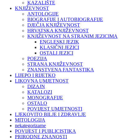
KAZALIŠTE
KNJIŽEVNOST
ANTOLOGIJE
BIOGRAFIJE I AUTOBIOGRAFIJE
DJEČJA KNJIŽEVNOST
HRVATSKA KNJIŽEVNOST
KNJIŽEVNOST NA STRANIM JEZICIMA
ENGLESKI JEZIK
KLASIČNI JEZICI
OSTALI JEZICI
POEZIJA
STRANA KNJIŽEVNOST
ZNANSTVENA FANTASTIKA
LIJEPO I RIJETKO
LIKOVNA UMJETNOST
DIZAJN
KATALOZI
MONOGRAFIJE
OSTALO
POVIJEST UMJETNOSTI
LJEKOVITO BILJE I ZDRAVLJE
MITOLOGIJA
nekategorizarne
POVIJEST I PUBLICISTIKA
PRIRODNE ZNANOSTI