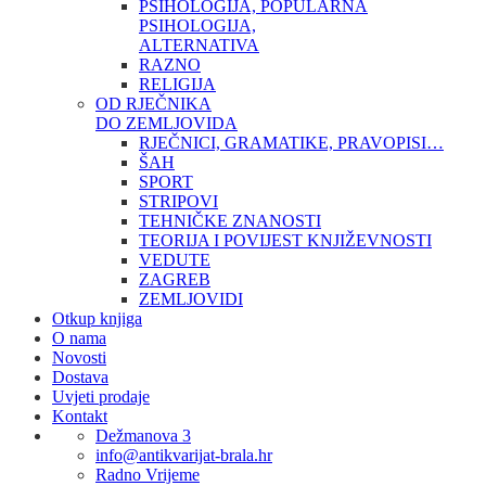
PSIHOLOGIJA, POPULARNA
PSIHOLOGIJA,
ALTERNATIVA
RAZNO
RELIGIJA
OD RJEČNIKA
DO ZEMLJOVIDA
RJEČNICI, GRAMATIKE, PRAVOPISI…
ŠAH
SPORT
STRIPOVI
TEHNIČKE ZNANOSTI
TEORIJA I POVIJEST KNJIŽEVNOSTI
VEDUTE
ZAGREB
ZEMLJOVIDI
Otkup knjiga
O nama
Novosti
Dostava
Uvjeti prodaje
Kontakt
Dežmanova 3
info@antikvarijat-brala.hr
Radno Vrijeme