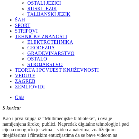
OSTALI JEZICI
RUSKI JEZIK
TALIJANSKI JEZIK
ŠAH
SPORT
STRIPOVI
TEHNIČKE ZNANOSTI
ELEKTROTEHNIKA
GEODEZIJA
GRAĐEVINARSTVO
OSTALO
STROJARSTVO
TEORIJA I POVIJEST KNJIŽEVNOSTI
VEDUTE
ZAGREB
ZEMLJOVIDI
Opis
S korica:
Kao i prva knjiga iz “Multimedijske biblioteke”, i ova je
namijenjena širokoj publici. Napredak digitalne tehnologije i pad
cijena omogućio je svima – video amaterima, znatiželjnim
tinejdžerima i filmskim entuzijastima da se bave videom na