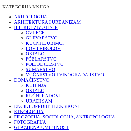
KATEGORIJA KNJIGA
ARHEOLOGIJA
ARHITEKTURA I URBANIZAM
BILJKE I ŽIVOTINJE
CVIJEĆE
GLJIVARSTVO
KUĆNI LJUBIMCI
LOV I RIBOLOV
OSTALO
PČELARSTVO
POLJODJELSTVO
ŠUMARSTVO
VOĆARSTVO I VINOGRADARSTVO
DOMAĆINSTVO
KUHINJA
OSTALO
RUČNI RADOVI
URADI SAM
ENCIKLOPEDIJE I LEKSIKONI
ETNOLOGIJA
FILOZOFIJA, SOCIOLOGIJA, ANTROPOLOGIJA
FOTOGRAFIJA
GLAZBENA UMJETNOST