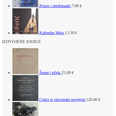
Ponos i predrasude
7.00
€
Kalendar Maja
13.50
€
IZDVOJENE KNJIGE
Šuma i pčela
25.00
€
Crtice iz slavonske povijesti
120.00
€