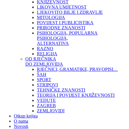
KNJIŽEVNOST
LIKOVNA UMJETNOST
LJEKOVITO BILJE I ZDRAVLJE
MITOLOGIJA
POVIJEST I PUBLICISTIKA
PRIRODNE ZNANOSTI
PSIHOLOGIJA, POPULARNA
PSIHOLOGIJA,
ALTERNATIVA
RAZNO
RELIGIJA
OD RJEČNIKA
DO ZEMLJOVIDA
RJEČNICI, GRAMATIKE, PRAVOPISI…
ŠAH
SPORT
STRIPOVI
TEHNIČKE ZNANOSTI
TEORIJA I POVIJEST KNJIŽEVNOSTI
VEDUTE
ZAGREB
ZEMLJOVIDI
Otkup knjiga
O nama
Novosti