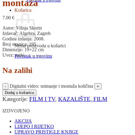
montaža
Povratak u trgovinu
Košarica
7.00
€
Autor: Višnja Skorin
Izdavač: Algebra, Zagreb
Godina izdanja: 2008.
Broj stranica: 195
Nema proizvoda u košarici
Dimenzije: 19×22 cm
Uvez: meki
Povratak u trgovinu
Na zalihi
Digitalni video: snimanje i montaža količina
Dodaj u košaricu
Kategorije:
FILM I TV
,
KAZALIŠTE, FILM
IZDVOJENO
AKCIJA
LIJEPO I RIJETKO
UPRAVO PRISTIGLE KNJIGE