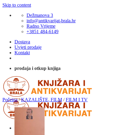
Skip to content
Dežmanova 3
info@antikvarijat-brala.hr
Radno Vrijeme
+3851 484-6149
Dostava
Uvjeti prodaje
Kontakt
prodaja i otkup knjiga
Početna
/
KAZALIŠTE, FILM
/
FILM I TV