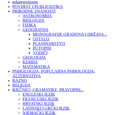
nekategorizarne
POVIJEST I PUBLICISTIKA
PRIRODNE ZNANOSTI
ASTRONOMIJA
BIOLOGIJA
FIZIKA
GEOGRAFIJA
MONOGRAFIJE GRADOVA I DRŽAVA...
OSTALO
PLANINARSTVO
PUTOPISI
VODIČI
GEOLOGIJA
KEMIJA
MATEMATIKA
PSIHOLOGIJA, POPULARNA PSIHOLOGIJA,
ALTERNATIVA
RAZNO
RELIGIJA
RJEČNICI, GRAMATIKE, PRAVOPISI...
ENGLESKI JEZIK
FRANCUSKI JEZIK
HRVATSKI JEZIK
LATINSKI I GRČKI JEZIK
NJEMAČKI JEZIK