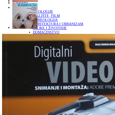
Naslovna
KNJIGE
OD ARHEOLOGIJE
DO KAZALIŠTE, FILM
ARHEOLOGIJA
ARHITEKTURA I URBANIZAM
BILJKE I ŽIVOTINJE
DOMAĆINSTVO
ENCIKLOPEDIJE I LEKSIKONI
ETNOLOGIJA
FILOZOFIJA, SOCIOLOGIJA, ANTROPOLOGIJA
FOTOGRAFIJA
GLAZBENA UMJETNOST
KAZALIŠTE, FILM
OD KNJIŽEVNOST
DO RELIGIJA
KNJIŽEVNOST
LIKOVNA UMJETNOST
LJEKOVITO BILJE I ZDRAVLJE
MITOLOGIJA
POVIJEST I PUBLICISTIKA
PRIRODNE ZNANOSTI
PSIHOLOGIJA, POPULARNA PSIHOLOGIJA,
ALTERNATIVA
RAZNO
RELIGIJA
OD RJEČNIKA
DO ZEMLJOVIDA