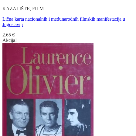
KAZALIŠTE, FILM
Lična karta nacionalnih i međunarodnih filmskih manifestacija u
Jugoslaviji
2.65
€
Akcija!