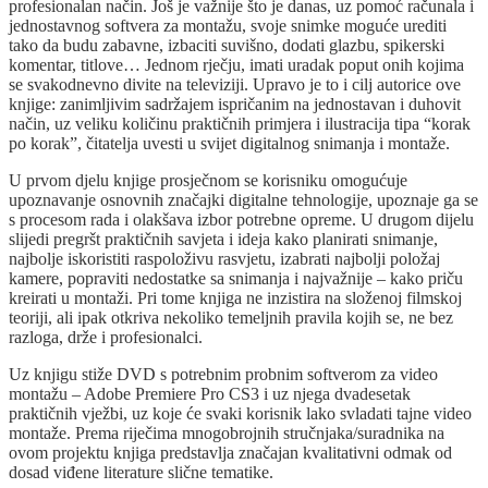
profesionalan način. Još je važnije što je danas, uz pomoć računala i
jednostavnog softvera za montažu, svoje snimke moguće urediti
tako da budu zabavne, izbaciti suvišno, dodati glazbu, spikerski
komentar, titlove… Jednom rječju, imati uradak poput onih kojima
se svakodnevno divite na televiziji. Upravo je to i cilj autorice ove
knjige: zanimljivim sadržajem ispričanim na jednostavan i duhovit
način, uz veliku količinu praktičnih primjera i ilustracija tipa “korak
po korak”, čitatelja uvesti u svijet digitalnog snimanja i montaže.
U prvom djelu knjige prosječnom se korisniku omogućuje
upoznavanje osnovnih značajki digitalne tehnologije, upoznaje ga se
s procesom rada i olakšava izbor potrebne opreme. U drugom dijelu
slijedi pregršt praktičnih savjeta i ideja kako planirati snimanje,
najbolje iskoristiti raspoloživu rasvjetu, izabrati najbolji položaj
kamere, popraviti nedostatke sa snimanja i najvažnije – kako priču
kreirati u montaži. Pri tome knjiga ne inzistira na složenoj filmskoj
teoriji, ali ipak otkriva nekoliko temeljnih pravila kojih se, ne bez
razloga, drže i profesionalci.
Uz knjigu stiže DVD s potrebnim probnim softverom za video
montažu – Adobe Premiere Pro CS3 i uz njega dvadesetak
praktičnih vježbi, uz koje će svaki korisnik lako svladati tajne video
montaže. Prema riječima mnogobrojnih stručnjaka/suradnika na
ovom projektu knjiga predstavlja značajan kvalitativni odmak od
dosad viđene literature slične tematike.