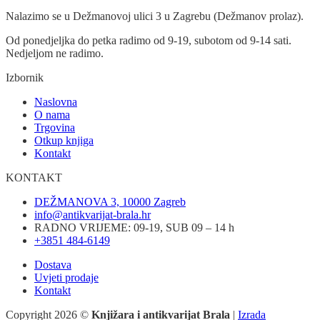
Nalazimo se u Dežmanovoj ulici 3 u Zagrebu (Dežmanov prolaz).
Od ponedjeljka do petka radimo od 9-19, subotom od 9-14 sati.
Nedjeljom ne radimo.
Izbornik
Naslovna
O nama
Trgovina
Otkup knjiga
Kontakt
KONTAKT
DEŽMANOVA 3, 10000 Zagreb
info@antikvarijat-brala.hr
RADNO VRIJEME: 09-19, SUB 09 – 14 h
+3851 484-6149
Dostava
Uvjeti prodaje
Kontakt
Copyright 2026 ©
Knjižara i antikvarijat Brala
|
Izrada