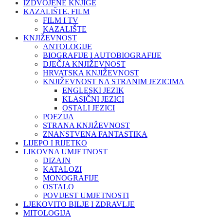
IZDVOJENE KNJIGE
KAZALIŠTE, FILM
FILM I TV
KAZALIŠTE
KNJIŽEVNOST
ANTOLOGIJE
BIOGRAFIJE I AUTOBIOGRAFIJE
DJEČJA KNJIŽEVNOST
HRVATSKA KNJIŽEVNOST
KNJIŽEVNOST NA STRANIM JEZICIMA
ENGLESKI JEZIK
KLASIČNI JEZICI
OSTALI JEZICI
POEZIJA
STRANA KNJIŽEVNOST
ZNANSTVENA FANTASTIKA
LIJEPO I RIJETKO
LIKOVNA UMJETNOST
DIZAJN
KATALOZI
MONOGRAFIJE
OSTALO
POVIJEST UMJETNOSTI
LJEKOVITO BILJE I ZDRAVLJE
MITOLOGIJA