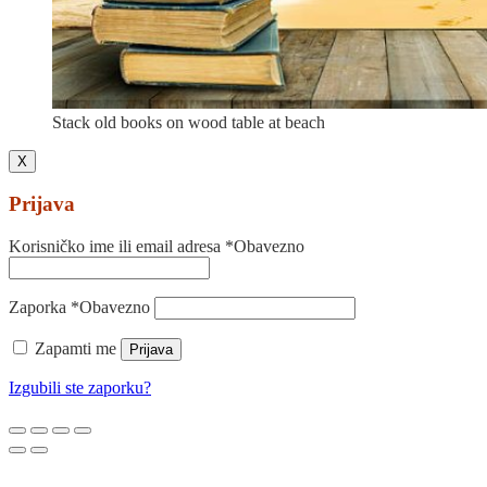
Stack old books on wood table at beach
X
Prijava
Korisničko ime ili email adresa
*
Obavezno
Zaporka
*
Obavezno
Zapamti me
Prijava
Izgubili ste zaporku?