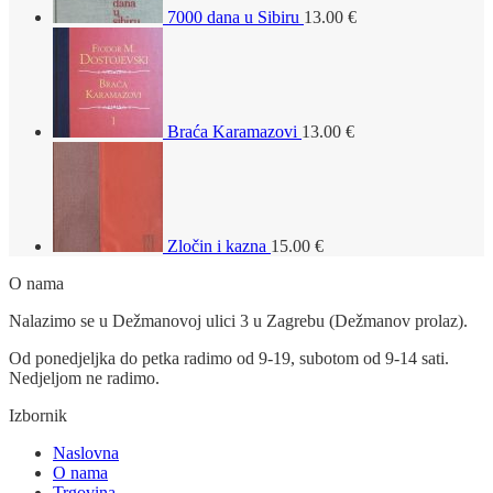
7000 dana u Sibiru
13.00
€
Braća Karamazovi
13.00
€
Zločin i kazna
15.00
€
O nama
Nalazimo se u Dežmanovoj ulici 3 u Zagrebu (Dežmanov prolaz).
Od ponedjeljka do petka radimo od 9-19, subotom od 9-14 sati.
Nedjeljom ne radimo.
Izbornik
Naslovna
O nama
Trgovina