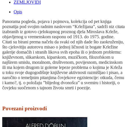
ZEMLJOVIDI
Opis
Panorama pogleda, pojava i pojmova, kolekcija od pet knjiga
poznatija pod svojim radnim naslovom “Krležijana”, sadrži niz citata
izabranih iz gotovo cjelokupnog proznog djela Miroslava Krleže,
objavljenog u vremenskom rasponu od 1913. do 1975. godine.
Citati su birani prema načelu da svaki od njih dade što zaokruženiju,
što cjelovitiju autorovu misao o jednoj ličnosti iz bogate Krležine
galerije domaćih i stranih likova svih epoha ili o jednom problemu:
književnom, slikarskom, kiparskom, muzičkom, filozofskom u
najširem smislu, moralnom, društvenom, povijesnom, medicinskom
ili ma kojem drugom iz goleme lepeze problema o kojima je Krleža
u toku svoje dugogodišnje književne aktivnosti razmišljao i pisao, a
naročito o temeljnim pitanjima čovjekove egzistencije: otkuda, čemu
i kamo?, tj. o položaju ”blijedog dvonošca” u svemiru i historiji, o
čovjeku suočenom s tajnom života smrti i poezije.
Povezani proizvodi