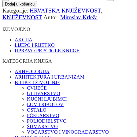
Dodaj u košaricu
Kategorije:
HRVATSKA KNJIŽEVNOST
,
KNJIŽEVNOST
Autor:
Miroslav Krleža
IZDVOJENO
AKCIJA
LIJEPO I RIJETKO
UPRAVO PRISTIGLE KNJIGE
KATEGORIJA KNJIGA
ARHEOLOGIJA
ARHITEKTURA I URBANIZAM
BILJKE I ŽIVOTINJE
CVIJEĆE
GLJIVARSTVO
KUĆNI LJUBIMCI
LOV I RIBOLOV
OSTALO
PČELARSTVO
POLJODJELSTVO
ŠUMARSTVO
VOĆARSTVO I VINOGRADARSTVO