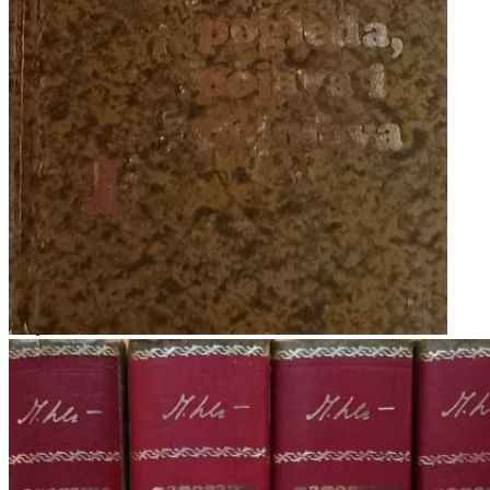
RJEČNICI, GRAMATIKE, PRAVOPISI…
ŠAH
SPORT
STRIPOVI
TEHNIČKE ZNANOSTI
TEORIJA I POVIJEST KNJIŽEVNOSTI
VEDUTE
ZAGREB
ZEMLJOVIDI
Otkup knjiga
O nama
Novosti
AKCIJA
Pretraži:
Nema proizvoda u košarici