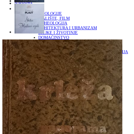
Naslovna
KNJIGE
OD ARHEOLOGIJE
DO KAZALIŠTE, FILM
ARHEOLOGIJA
ARHITEKTURA I URBANIZAM
BILJKE I ŽIVOTINJE
DOMAĆINSTVO
ENCIKLOPEDIJE I LEKSIKONI
ETNOLOGIJA
FILOZOFIJA, SOCIOLOGIJA, ANTROPOLOGIJA
FOTOGRAFIJA
GLAZBENA UMJETNOST
KAZALIŠTE, FILM
OD KNJIŽEVNOST
DO RELIGIJA
KNJIŽEVNOST
LIKOVNA UMJETNOST
LJEKOVITO BILJE I ZDRAVLJE
MITOLOGIJA
POVIJEST I PUBLICISTIKA
PRIRODNE ZNANOSTI
PSIHOLOGIJA, POPULARNA PSIHOLOGIJA,
ALTERNATIVA
RAZNO
RELIGIJA
OD RJEČNIKA
DO ZEMLJOVIDA