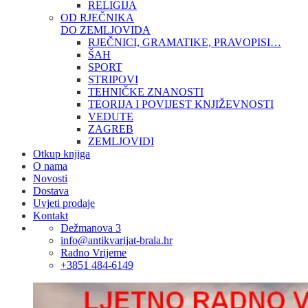
RELIGIJA
OD RJEČNIKA
DO ZEMLJOVIDA
RJEČNICI, GRAMATIKE, PRAVOPISI…
ŠAH
SPORT
STRIPOVI
TEHNIČKE ZNANOSTI
TEORIJA I POVIJEST KNJIŽEVNOSTI
VEDUTE
ZAGREB
ZEMLJOVIDI
Otkup knjiga
O nama
Novosti
Dostava
Uvjeti prodaje
Kontakt
Dežmanova 3
info@antikvarijat-brala.hr
Radno Vrijeme
+3851 484-6149