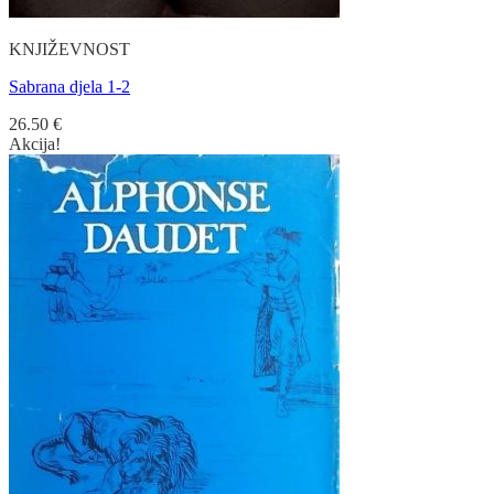
KNJIŽEVNOST
Sabrana djela 1-2
26.50
€
Akcija!