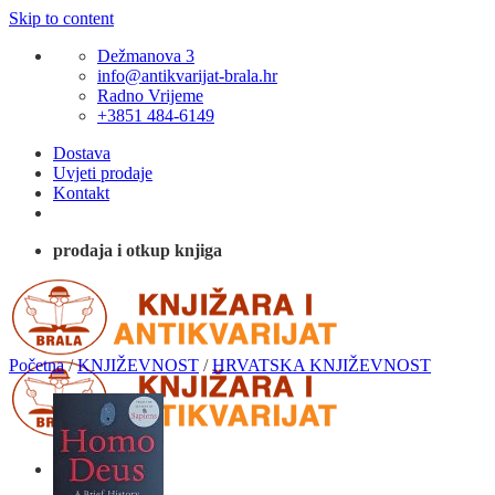
Skip to content
Dežmanova 3
info@antikvarijat-brala.hr
Radno Vrijeme
+3851 484-6149
Dostava
Uvjeti prodaje
Kontakt
prodaja i otkup knjiga
Početna
/
KNJIŽEVNOST
/
HRVATSKA KNJIŽEVNOST