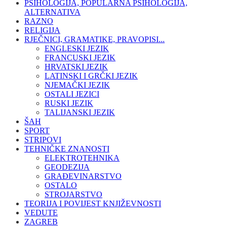
PSIHOLOGIJA, POPULARNA PSIHOLOGIJA,
ALTERNATIVA
RAZNO
RELIGIJA
RJEČNICI, GRAMATIKE, PRAVOPISI...
ENGLESKI JEZIK
FRANCUSKI JEZIK
HRVATSKI JEZIK
LATINSKI I GRČKI JEZIK
NJEMAČKI JEZIK
OSTALI JEZICI
RUSKI JEZIK
TALIJANSKI JEZIK
ŠAH
SPORT
STRIPOVI
TEHNIČKE ZNANOSTI
ELEKTROTEHNIKA
GEODEZIJA
GRAĐEVINARSTVO
OSTALO
STROJARSTVO
TEORIJA I POVIJEST KNJIŽEVNOSTI
VEDUTE
ZAGREB