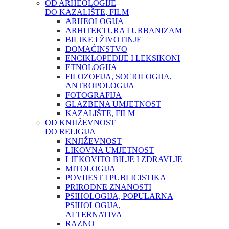
OD ARHEOLOGIJE
DO KAZALIŠTE, FILM
ARHEOLOGIJA
ARHITEKTURA I URBANIZAM
BILJKE I ŽIVOTINJE
DOMAĆINSTVO
ENCIKLOPEDIJE I LEKSIKONI
ETNOLOGIJA
FILOZOFIJA, SOCIOLOGIJA,
ANTROPOLOGIJA
FOTOGRAFIJA
GLAZBENA UMJETNOST
KAZALIŠTE, FILM
OD KNJIŽEVNOST
DO RELIGIJA
KNJIŽEVNOST
LIKOVNA UMJETNOST
LJEKOVITO BILJE I ZDRAVLJE
MITOLOGIJA
POVIJEST I PUBLICISTIKA
PRIRODNE ZNANOSTI
PSIHOLOGIJA, POPULARNA
PSIHOLOGIJA,
ALTERNATIVA
RAZNO