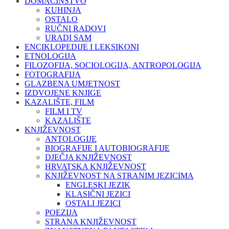
DOMAĆINSTVO
KUHINJA
OSTALO
RUČNI RADOVI
URADI SAM
ENCIKLOPEDIJE I LEKSIKONI
ETNOLOGIJA
FILOZOFIJA, SOCIOLOGIJA, ANTROPOLOGIJA
FOTOGRAFIJA
GLAZBENA UMJETNOST
IZDVOJENE KNJIGE
KAZALIŠTE, FILM
FILM I TV
KAZALIŠTE
KNJIŽEVNOST
ANTOLOGIJE
BIOGRAFIJE I AUTOBIOGRAFIJE
DJEČJA KNJIŽEVNOST
HRVATSKA KNJIŽEVNOST
KNJIŽEVNOST NA STRANIM JEZICIMA
ENGLESKI JEZIK
KLASIČNI JEZICI
OSTALI JEZICI
POEZIJA
STRANA KNJIŽEVNOST