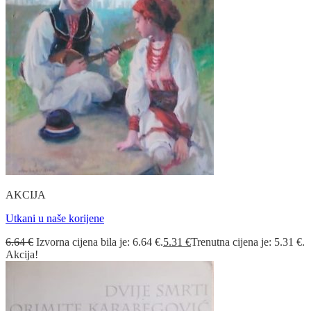
AKCIJA
Utkani u naše korijene
6.64
€
Izvorna cijena bila je: 6.64 €.
5.31
€
Trenutna cijena je: 5.31 €.
Akcija!