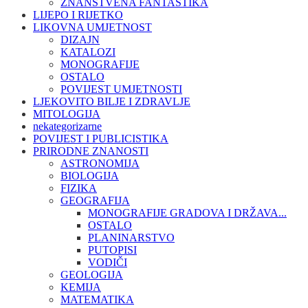
ZNANSTVENA FANTASTIKA
LIJEPO I RIJETKO
LIKOVNA UMJETNOST
DIZAJN
KATALOZI
MONOGRAFIJE
OSTALO
POVIJEST UMJETNOSTI
LJEKOVITO BILJE I ZDRAVLJE
MITOLOGIJA
nekategorizarne
POVIJEST I PUBLICISTIKA
PRIRODNE ZNANOSTI
ASTRONOMIJA
BIOLOGIJA
FIZIKA
GEOGRAFIJA
MONOGRAFIJE GRADOVA I DRŽAVA...
OSTALO
PLANINARSTVO
PUTOPISI
VODIČI
GEOLOGIJA
KEMIJA
MATEMATIKA