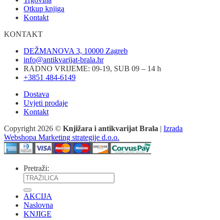
Otkup knjiga
Kontakt
KONTAKT
DEŽMANOVA 3, 10000 Zagreb
info@antikvarijat-brala.hr
RADNO VRIJEME: 09-19, SUB 09 – 14 h
+3851 484-6149
Dostava
Uvjeti prodaje
Kontakt
Copyright 2026 ©
Knjižara i antikvarijat Brala
|
Izrada
Webshopa Marketing strategije d.o.o.
Pretraži:
AKCIJA
Naslovna
KNJIGE