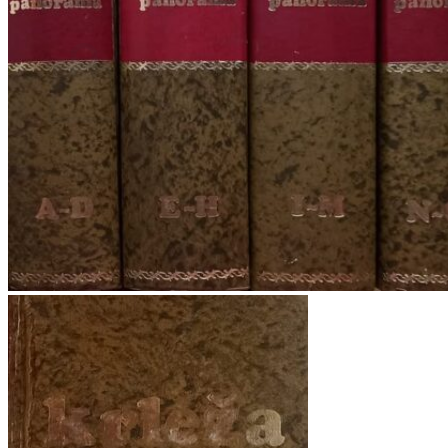
Povratak u trgovinu
Košarica
Nema proizvoda u košarici
Povratak u trgovinu