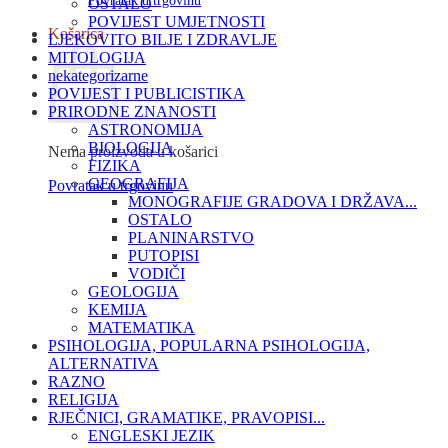
Povratak u trgovinu
OSTALO
POVIJEST UMJETNOSTI
Košarica
LJEKOVITO BILJE I ZDRAVLJE
MITOLOGIJA
nekategorizarne
POVIJEST I PUBLICISTIKA
PRIRODNE ZNANOSTI
ASTRONOMIJA
BIOLOGIJA
Nema proizvoda u košarici
FIZIKA
GEOGRAFIJA
Povratak u trgovinu
MONOGRAFIJE GRADOVA I DRŽAVA...
OSTALO
PLANINARSTVO
PUTOPISI
VODIČI
GEOLOGIJA
KEMIJA
MATEMATIKA
PSIHOLOGIJA, POPULARNA PSIHOLOGIJA,
ALTERNATIVA
RAZNO
RELIGIJA
RJEČNICI, GRAMATIKE, PRAVOPISI...
ENGLESKI JEZIK