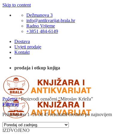
Skip to content
Dežmanova 3
info@antikvarijat-brala.hr
Radno Vrijeme
+3851 484-6149
Dostava
Uvjeti prodaje
Kontakt
prodaja i otkup knjiga
Početna
/
Proizvodi označeni “Miroslav Krleža”
Filtriraj
Prikazujemo 1–16 od 45 rezultata
Poredano po najnovijem
IZDVOJENO