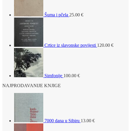
Šuma i pčela
25.00
€
Crtice iz slavonske povijesti
120.00
€
Simfonije
100.00
€
NAJPRODAVANIJE KNJIGE
7000 dana u Sibiru
13.00
€