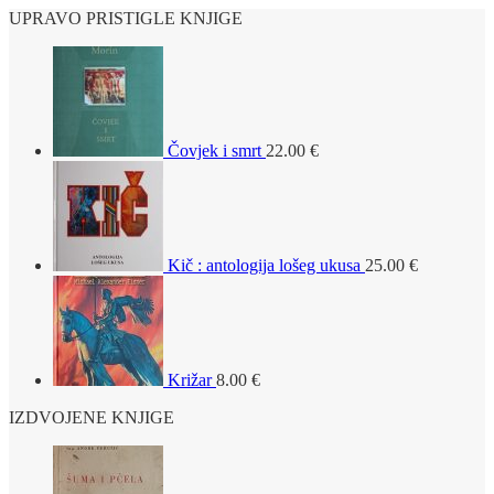
UPRAVO PRISTIGLE KNJIGE
Čovjek i smrt
22.00
€
Kič : antologija lošeg ukusa
25.00
€
Križar
8.00
€
IZDVOJENE KNJIGE