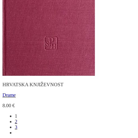
HRVATSKA KNJIŽEVNOST
Drame
8.00
€
1
2
3