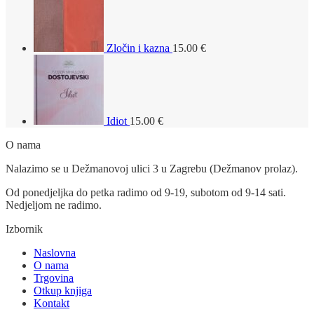
Zločin i kazna
15.00
€
Idiot
15.00
€
O nama
Nalazimo se u Dežmanovoj ulici 3 u Zagrebu (Dežmanov prolaz).
Od ponedjeljka do petka radimo od 9-19, subotom od 9-14 sati.
Nedjeljom ne radimo.
Izbornik
Naslovna
O nama
Trgovina
Otkup knjiga
Kontakt