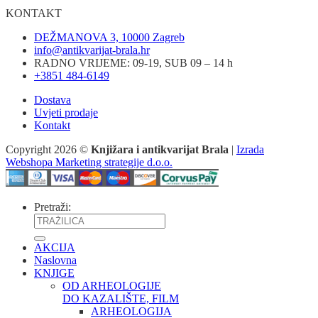
KONTAKT
DEŽMANOVA 3, 10000 Zagreb
info@antikvarijat-brala.hr
RADNO VRIJEME: 09-19, SUB 09 – 14 h
+3851 484-6149
Dostava
Uvjeti prodaje
Kontakt
Copyright 2026 ©
Knjižara i antikvarijat Brala
|
Izrada
Webshopa Marketing strategije d.o.o.
Pretraži:
AKCIJA
Naslovna
KNJIGE
OD ARHEOLOGIJE
DO KAZALIŠTE, FILM
ARHEOLOGIJA