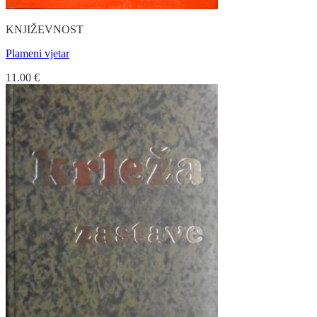
KNJIŽEVNOST
Plameni vjetar
11.00
€