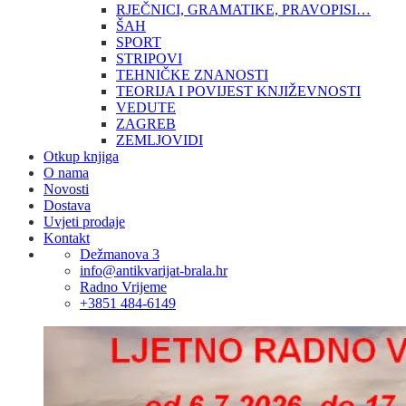
RJEČNICI, GRAMATIKE, PRAVOPISI…
ŠAH
SPORT
STRIPOVI
TEHNIČKE ZNANOSTI
TEORIJA I POVIJEST KNJIŽEVNOSTI
VEDUTE
ZAGREB
ZEMLJOVIDI
Otkup knjiga
O nama
Novosti
Dostava
Uvjeti prodaje
Kontakt
Dežmanova 3
info@antikvarijat-brala.hr
Radno Vrijeme
+3851 484-6149