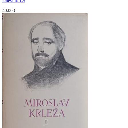
Dnevnik 1-5
40.00
€