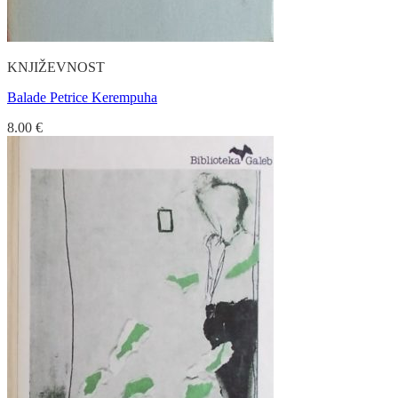
KNJIŽEVNOST
Balade Petrice Kerempuha
8.00
€