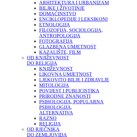
ARHITEKTURA I URBANIZAM
BILJKE I ŽIVOTINJE
DOMAĆINSTVO
ENCIKLOPEDIJE I LEKSIKONI
ETNOLOGIJA
FILOZOFIJA, SOCIOLOGIJA,
ANTROPOLOGIJA
FOTOGRAFIJA
GLAZBENA UMJETNOST
KAZALIŠTE, FILM
OD KNJIŽEVNOST
DO RELIGIJA
KNJIŽEVNOST
LIKOVNA UMJETNOST
LJEKOVITO BILJE I ZDRAVLJE
MITOLOGIJA
POVIJEST I PUBLICISTIKA
PRIRODNE ZNANOSTI
PSIHOLOGIJA, POPULARNA
PSIHOLOGIJA,
ALTERNATIVA
RAZNO
RELIGIJA
OD RJEČNIKA
DO ZEMLJOVIDA