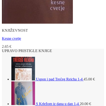
KNJIŽEVNOST
Kesne cvetje
2.65
€
UPRAVO PRISTIGLE KNJIGE
Uspon i pad Trećeg Reicha 1-4
45.00
€
S Krležom iz dana u dan 1-4
20.00
€