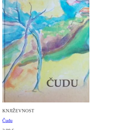
KNJIŽEVNOST
Čudu