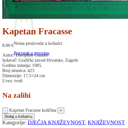
Povratak u trgovinu
Košarica
Kapetan Fracasse
Nema proizvoda u košarici
8.00
€
Povratak u trgovinu
Autor: Theophile Gautier
Izdavač: Grafički zavod Hrvatske, Zagreb
Godina izdanja: 1985.
Broj stranica: 423
Dimenzije: 17,5×24 cm
Uvez: tvrdi
Na zalihi
Kapetan Fracasse količina
Dodaj u košaricu
Kategorije:
DJEČJA KNJIŽEVNOST
,
KNJIŽEVNOST