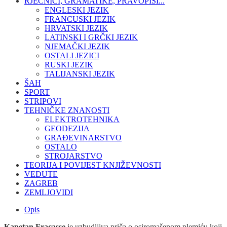
RJEČNICI, GRAMATIKE, PRAVOPISI...
ENGLESKI JEZIK
FRANCUSKI JEZIK
HRVATSKI JEZIK
LATINSKI I GRČKI JEZIK
NJEMAČKI JEZIK
OSTALI JEZICI
RUSKI JEZIK
TALIJANSKI JEZIK
ŠAH
SPORT
STRIPOVI
TEHNIČKE ZNANOSTI
ELEKTROTEHNIKA
GEODEZIJA
GRAĐEVINARSTVO
OSTALO
STROJARSTVO
TEORIJA I POVIJEST KNJIŽEVNOSTI
VEDUTE
ZAGREB
ZEMLJOVIDI
Opis
Kapetan Fracasse
je uzbudljiva priča o osiromašenom plemiću koji