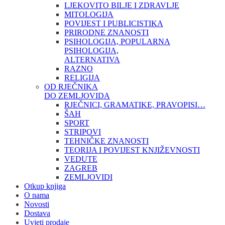
LJEKOVITO BILJE I ZDRAVLJE
MITOLOGIJA
POVIJEST I PUBLICISTIKA
PRIRODNE ZNANOSTI
PSIHOLOGIJA, POPULARNA
PSIHOLOGIJA,
ALTERNATIVA
RAZNO
RELIGIJA
OD RJEČNIKA
DO ZEMLJOVIDA
RJEČNICI, GRAMATIKE, PRAVOPISI…
ŠAH
SPORT
STRIPOVI
TEHNIČKE ZNANOSTI
TEORIJA I POVIJEST KNJIŽEVNOSTI
VEDUTE
ZAGREB
ZEMLJOVIDI
Otkup knjiga
O nama
Novosti
Dostava
Uvjeti prodaje