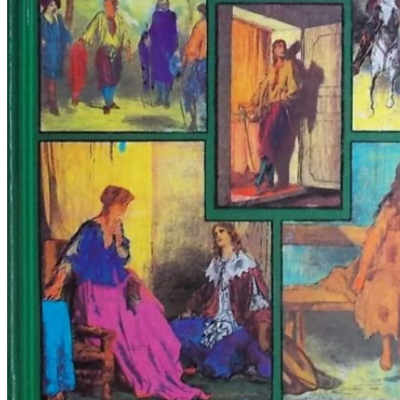
RJEČNICI, GRAMATIKE, PRAVOPISI…
ŠAH
SPORT
STRIPOVI
TEHNIČKE ZNANOSTI
TEORIJA I POVIJEST KNJIŽEVNOSTI
VEDUTE
ZAGREB
ZEMLJOVIDI
Otkup knjiga
O nama
Novosti
AKCIJA
Pretraži:
Nema proizvoda u košarici