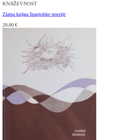
KNJIŽEVNOST
Zlatna knjiga španjolske poezije
20.00
€