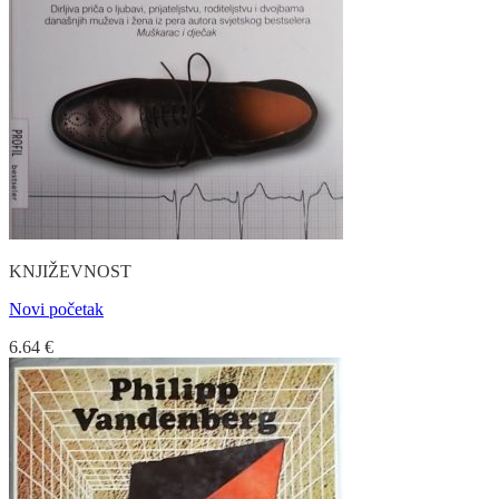
KNJIŽEVNOST
Novi početak
6.64
€