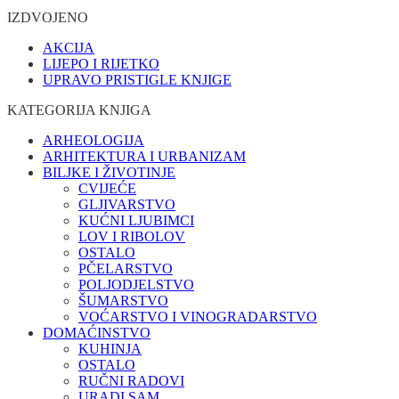
IZDVOJENO
AKCIJA
LIJEPO I RIJETKO
UPRAVO PRISTIGLE KNJIGE
KATEGORIJA KNJIGA
ARHEOLOGIJA
ARHITEKTURA I URBANIZAM
BILJKE I ŽIVOTINJE
CVIJEĆE
GLJIVARSTVO
KUĆNI LJUBIMCI
LOV I RIBOLOV
OSTALO
PČELARSTVO
POLJODJELSTVO
ŠUMARSTVO
VOĆARSTVO I VINOGRADARSTVO
DOMAĆINSTVO
KUHINJA
OSTALO
RUČNI RADOVI
URADI SAM