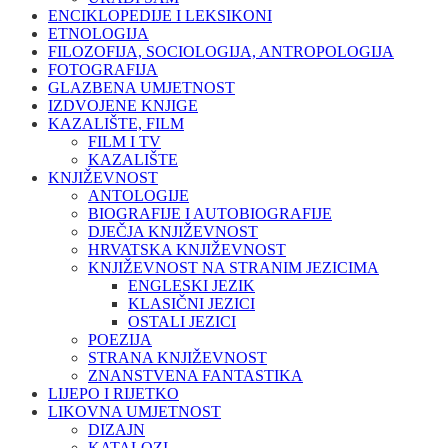
ENCIKLOPEDIJE I LEKSIKONI
ETNOLOGIJA
FILOZOFIJA, SOCIOLOGIJA, ANTROPOLOGIJA
FOTOGRAFIJA
GLAZBENA UMJETNOST
IZDVOJENE KNJIGE
KAZALIŠTE, FILM
FILM I TV
KAZALIŠTE
KNJIŽEVNOST
ANTOLOGIJE
BIOGRAFIJE I AUTOBIOGRAFIJE
DJEČJA KNJIŽEVNOST
HRVATSKA KNJIŽEVNOST
KNJIŽEVNOST NA STRANIM JEZICIMA
ENGLESKI JEZIK
KLASIČNI JEZICI
OSTALI JEZICI
POEZIJA
STRANA KNJIŽEVNOST
ZNANSTVENA FANTASTIKA
LIJEPO I RIJETKO
LIKOVNA UMJETNOST
DIZAJN
KATALOZI