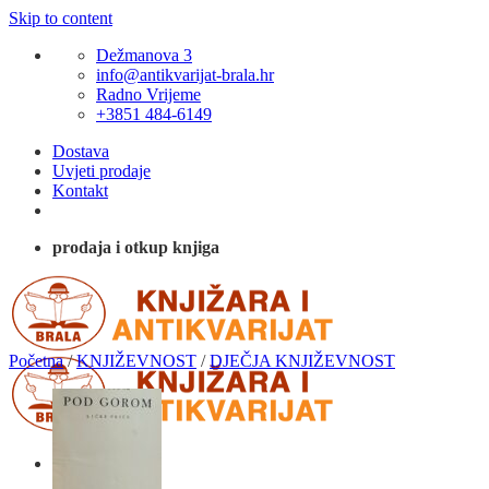
Skip to content
Dežmanova 3
info@antikvarijat-brala.hr
Radno Vrijeme
+3851 484-6149
Dostava
Uvjeti prodaje
Kontakt
prodaja i otkup knjiga
Početna
/
KNJIŽEVNOST
/
DJEČJA KNJIŽEVNOST