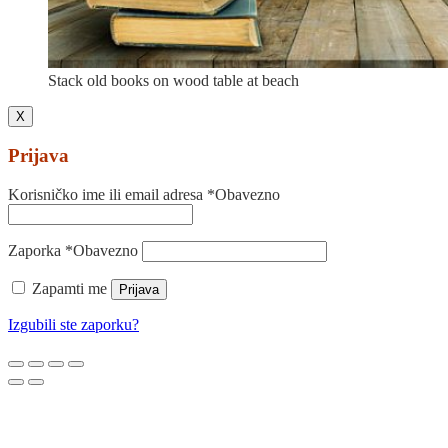
Stack old books on wood table at beach
X
Prijava
Korisničko ime ili email adresa
*
Obavezno
Zaporka
*
Obavezno
Zapamti me
Prijava
Izgubili ste zaporku?