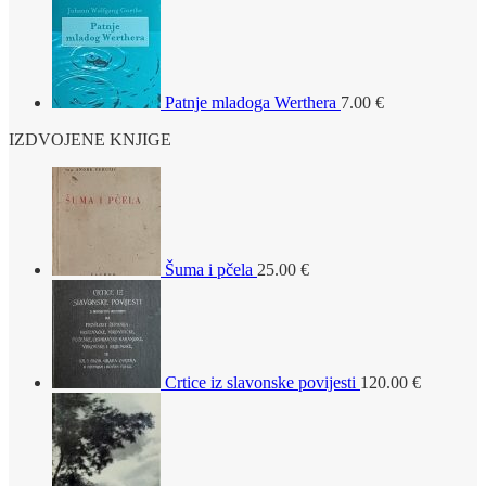
Patnje mladoga Werthera
7.00
€
IZDVOJENE KNJIGE
Šuma i pčela
25.00
€
Crtice iz slavonske povijesti
120.00
€