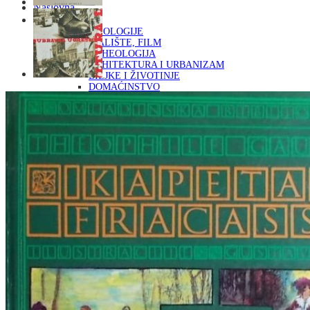
Naslovna
KNJIGE
OD ARHEOLOGIJE
DO KAZALIŠTE, FILM
ARHEOLOGIJA
ARHITEKTURA I URBANIZAM
BILJKE I ŽIVOTINJE
DOMAĆINSTVO
ENCIKLOPEDIJE I LEKSIKONI
ETNOLOGIJA
FILOZOFIJA, SOCIOLOGIJA, ANTROPOLOGIJA
FOTOGRAFIJA
GLAZBENA UMJETNOST
KAZALIŠTE, FILM
OD KNJIŽEVNOST
DO RELIGIJA
KNJIŽEVNOST
LIKOVNA UMJETNOST
LJEKOVITO BILJE I ZDRAVLJE
MITOLOGIJA
POVIJEST I PUBLICISTIKA
PRIRODNE ZNANOSTI
PSIHOLOGIJA, POPULARNA PSIHOLOGIJA,
ALTERNATIVA
RAZNO
RELIGIJA
OD RJEČNIKA
DO ZEMLJOVIDA