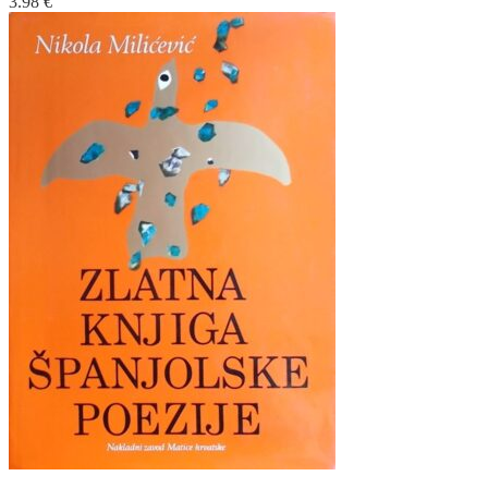
3.98
€