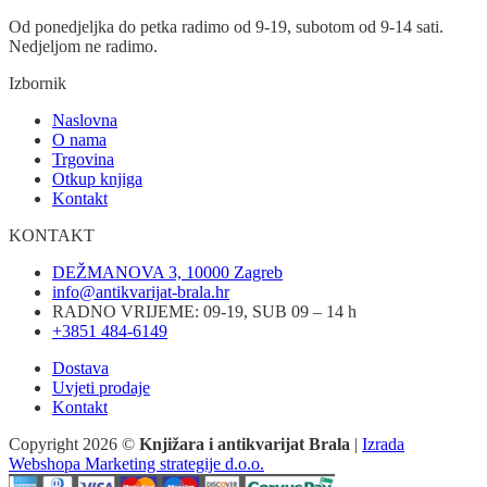
Od ponedjeljka do petka radimo od 9-19, subotom od 9-14 sati.
Nedjeljom ne radimo.
Izbornik
Naslovna
O nama
Trgovina
Otkup knjiga
Kontakt
KONTAKT
DEŽMANOVA 3, 10000 Zagreb
info@antikvarijat-brala.hr
RADNO VRIJEME: 09-19, SUB 09 – 14 h
+3851 484-6149
Dostava
Uvjeti prodaje
Kontakt
Copyright 2026 ©
Knjižara i antikvarijat Brala
|
Izrada
Webshopa Marketing strategije d.o.o.