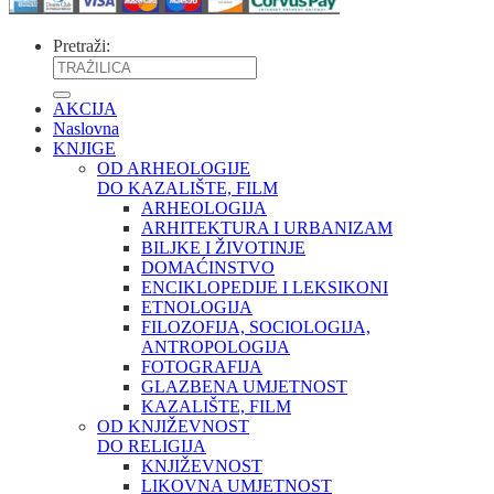
Pretraži:
AKCIJA
Naslovna
KNJIGE
OD ARHEOLOGIJE
DO KAZALIŠTE, FILM
ARHEOLOGIJA
ARHITEKTURA I URBANIZAM
BILJKE I ŽIVOTINJE
DOMAĆINSTVO
ENCIKLOPEDIJE I LEKSIKONI
ETNOLOGIJA
FILOZOFIJA, SOCIOLOGIJA,
ANTROPOLOGIJA
FOTOGRAFIJA
GLAZBENA UMJETNOST
KAZALIŠTE, FILM
OD KNJIŽEVNOST
DO RELIGIJA
KNJIŽEVNOST
LIKOVNA UMJETNOST