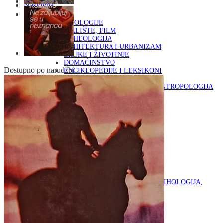
Naslovna
KNJIGE
OD ARHEOLOGIJE
DO KAZALIŠTE, FILM
ARHEOLOGIJA
ARHITEKTURA I URBANIZAM
BILJKE I ŽIVOTINJE
DOMAĆINSTVO
Dostupno po narudžbi
ENCIKLOPEDIJE I LEKSIKONI
ETNOLOGIJA
FILOZOFIJA, SOCIOLOGIJA, ANTROPOLOGIJA
FOTOGRAFIJA
GLAZBENA UMJETNOST
KAZALIŠTE, FILM
OD KNJIŽEVNOST
DO RELIGIJA
KNJIŽEVNOST
LIKOVNA UMJETNOST
LJEKOVITO BILJE I ZDRAVLJE
MITOLOGIJA
POVIJEST I PUBLICISTIKA
PRIRODNE ZNANOSTI
PSIHOLOGIJA, POPULARNA PSIHOLOGIJA,
ALTERNATIVA
RAZNO
RELIGIJA
OD RJEČNIKA
DO ZEMLJOVIDA