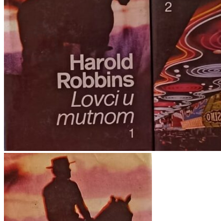
Povratak u trgovinu
Košarica
Nema proizvoda u košarici
Povratak u trgovinu