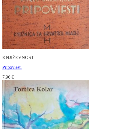
KNJIŽEVNOST
Pripoviesti
7.96
€