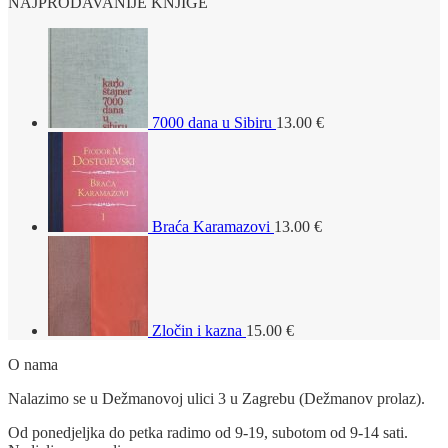
NAJPRODAVANIJE KNJIGE
7000 dana u Sibiru
13.00
€
Braća Karamazovi
13.00
€
Zločin i kazna
15.00
€
O nama
Nalazimo se u Dežmanovoj ulici 3 u Zagrebu (Dežmanov prolaz).
Od ponedjeljka do petka radimo od 9-19, subotom od 9-14 sati.