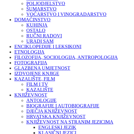
POLJODJELSTVO
ŠUMARSTVO
VOĆARSTVO I VINOGRADARSTVO
DOMAĆINSTVO
KUHINJA
OSTALO
RUČNI RADOVI
URADI SAM
ENCIKLOPEDIJE I LEKSIKONI
ETNOLOGIJA
FILOZOFIJA, SOCIOLOGIJA, ANTROPOLOGIJA
FOTOGRAFIJA
GLAZBENA UMJETNOST
IZDVOJENE KNJIGE
KAZALIŠTE, FILM
FILM I TV
KAZALIŠTE
KNJIŽEVNOST
ANTOLOGIJE
BIOGRAFIJE I AUTOBIOGRAFIJE
DJEČJA KNJIŽEVNOST
HRVATSKA KNJIŽEVNOST
KNJIŽEVNOST NA STRANIM JEZICIMA
ENGLESKI JEZIK
KLASIČNI JEZICI