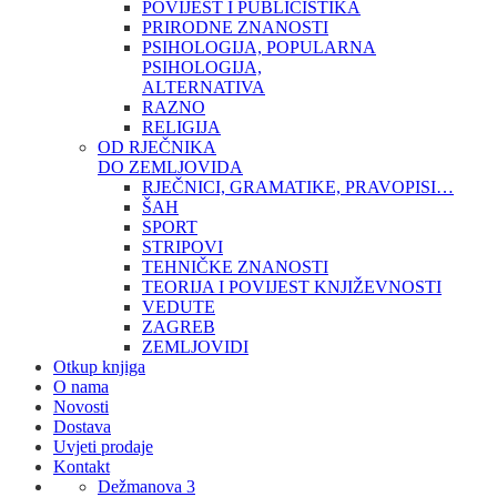
POVIJEST I PUBLICISTIKA
PRIRODNE ZNANOSTI
PSIHOLOGIJA, POPULARNA
PSIHOLOGIJA,
ALTERNATIVA
RAZNO
RELIGIJA
OD RJEČNIKA
DO ZEMLJOVIDA
RJEČNICI, GRAMATIKE, PRAVOPISI…
ŠAH
SPORT
STRIPOVI
TEHNIČKE ZNANOSTI
TEORIJA I POVIJEST KNJIŽEVNOSTI
VEDUTE
ZAGREB
ZEMLJOVIDI
Otkup knjiga
O nama
Novosti
Dostava
Uvjeti prodaje
Kontakt
Dežmanova 3