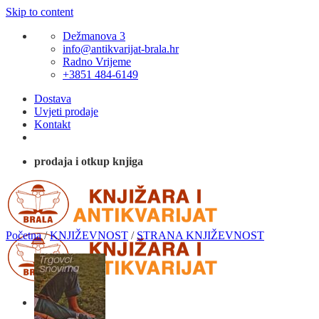
Skip to content
Dežmanova 3
info@antikvarijat-brala.hr
Radno Vrijeme
+3851 484-6149
Dostava
Uvjeti prodaje
Kontakt
prodaja i otkup knjiga
Početna
/
KNJIŽEVNOST
/
STRANA KNJIŽEVNOST