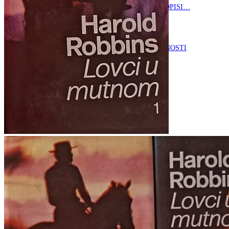
RJEČNICI, GRAMATIKE, PRAVOPISI…
ŠAH
SPORT
STRIPOVI
TEHNIČKE ZNANOSTI
TEORIJA I POVIJEST KNJIŽEVNOSTI
VEDUTE
ZAGREB
ZEMLJOVIDI
Otkup knjiga
O nama
Novosti
AKCIJA
Pretraži:
Nema proizvoda u košarici