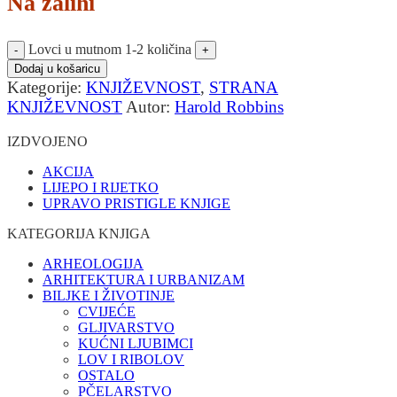
Na zalihi
Lovci u mutnom 1-2 količina
Dodaj u košaricu
Kategorije:
KNJIŽEVNOST
,
STRANA
KNJIŽEVNOST
Autor:
Harold Robbins
IZDVOJENO
AKCIJA
LIJEPO I RIJETKO
UPRAVO PRISTIGLE KNJIGE
KATEGORIJA KNJIGA
ARHEOLOGIJA
ARHITEKTURA I URBANIZAM
BILJKE I ŽIVOTINJE
CVIJEĆE
GLJIVARSTVO
KUĆNI LJUBIMCI
LOV I RIBOLOV
OSTALO
PČELARSTVO