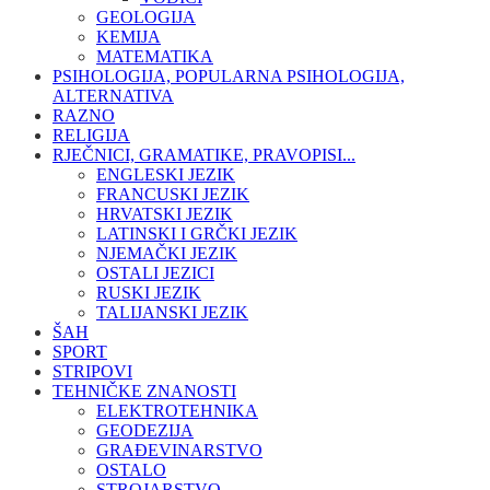
GEOLOGIJA
KEMIJA
MATEMATIKA
PSIHOLOGIJA, POPULARNA PSIHOLOGIJA,
ALTERNATIVA
RAZNO
RELIGIJA
RJEČNICI, GRAMATIKE, PRAVOPISI...
ENGLESKI JEZIK
FRANCUSKI JEZIK
HRVATSKI JEZIK
LATINSKI I GRČKI JEZIK
NJEMAČKI JEZIK
OSTALI JEZICI
RUSKI JEZIK
TALIJANSKI JEZIK
ŠAH
SPORT
STRIPOVI
TEHNIČKE ZNANOSTI
ELEKTROTEHNIKA
GEODEZIJA
GRAĐEVINARSTVO
OSTALO
STROJARSTVO