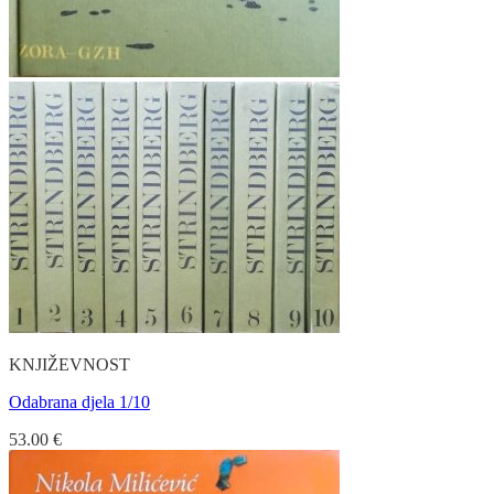
KNJIŽEVNOST
Odabrana djela 1/10
53.00
€