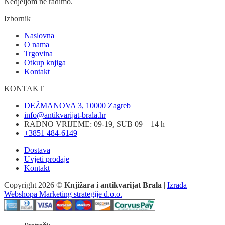
Nedjeljom ne radimo.
Izbornik
Naslovna
O nama
Trgovina
Otkup knjiga
Kontakt
KONTAKT
DEŽMANOVA 3, 10000 Zagreb
info@antikvarijat-brala.hr
RADNO VRIJEME: 09-19, SUB 09 – 14 h
+3851 484-6149
Dostava
Uvjeti prodaje
Kontakt
Copyright 2026 ©
Knjižara i antikvarijat Brala
|
Izrada
Webshopa Marketing strategije d.o.o.