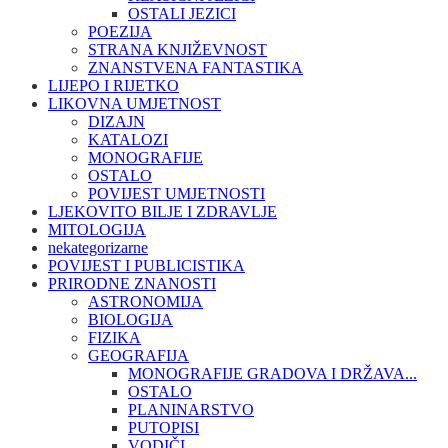
OSTALI JEZICI
POEZIJA
STRANA KNJIŽEVNOST
ZNANSTVENA FANTASTIKA
LIJEPO I RIJETKO
LIKOVNA UMJETNOST
DIZAJN
KATALOZI
MONOGRAFIJE
OSTALO
POVIJEST UMJETNOSTI
LJEKOVITO BILJE I ZDRAVLJE
MITOLOGIJA
nekategorizarne
POVIJEST I PUBLICISTIKA
PRIRODNE ZNANOSTI
ASTRONOMIJA
BIOLOGIJA
FIZIKA
GEOGRAFIJA
MONOGRAFIJE GRADOVA I DRŽAVA...
OSTALO
PLANINARSTVO
PUTOPISI
VODIČI