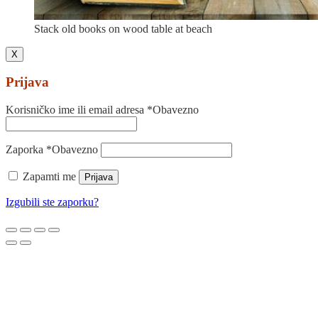
Stack old books on wood table at beach
X
Prijava
Korisničko ime ili email adresa
*
Obavezno
Zaporka
*
Obavezno
Zapamti me
Prijava
Izgubili ste zaporku?