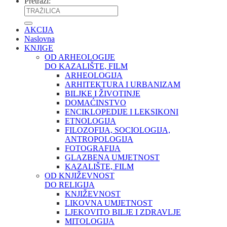
Pretraži:
AKCIJA
Naslovna
KNJIGE
OD ARHEOLOGIJE
DO KAZALIŠTE, FILM
ARHEOLOGIJA
ARHITEKTURA I URBANIZAM
BILJKE I ŽIVOTINJE
DOMAĆINSTVO
ENCIKLOPEDIJE I LEKSIKONI
ETNOLOGIJA
FILOZOFIJA, SOCIOLOGIJA,
ANTROPOLOGIJA
FOTOGRAFIJA
GLAZBENA UMJETNOST
KAZALIŠTE, FILM
OD KNJIŽEVNOST
DO RELIGIJA
KNJIŽEVNOST
LIKOVNA UMJETNOST
LJEKOVITO BILJE I ZDRAVLJE
MITOLOGIJA