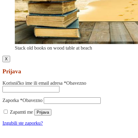
Stack old books on wood table at beach
X
Prijava
Korisničko ime ili email adresa
*
Obavezno
Zaporka
*
Obavezno
Zapamti me
Prijava
Izgubili ste zaporku?