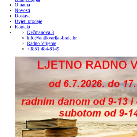
O nama
Novosti
Dostava
Uvjeti prodaje
Kontakt
Dežmanova 3
info@antikvarijat-brala.hr
Radno Vrijeme
+3851 484-6149