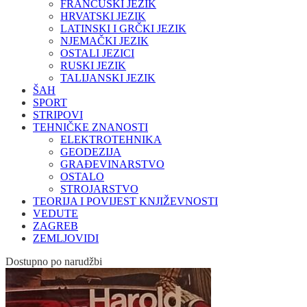
FRANCUSKI JEZIK
HRVATSKI JEZIK
LATINSKI I GRČKI JEZIK
NJEMAČKI JEZIK
OSTALI JEZICI
RUSKI JEZIK
TALIJANSKI JEZIK
ŠAH
SPORT
STRIPOVI
TEHNIČKE ZNANOSTI
ELEKTROTEHNIKA
GEODEZIJA
GRAĐEVINARSTVO
OSTALO
STROJARSTVO
TEORIJA I POVIJEST KNJIŽEVNOSTI
VEDUTE
ZAGREB
ZEMLJOVIDI
Dostupno po narudžbi