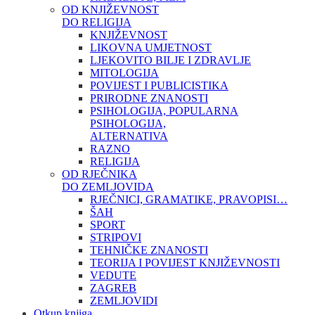
OD KNJIŽEVNOST
DO RELIGIJA
KNJIŽEVNOST
LIKOVNA UMJETNOST
LJEKOVITO BILJE I ZDRAVLJE
MITOLOGIJA
POVIJEST I PUBLICISTIKA
PRIRODNE ZNANOSTI
PSIHOLOGIJA, POPULARNA
PSIHOLOGIJA,
ALTERNATIVA
RAZNO
RELIGIJA
OD RJEČNIKA
DO ZEMLJOVIDA
RJEČNICI, GRAMATIKE, PRAVOPISI…
ŠAH
SPORT
STRIPOVI
TEHNIČKE ZNANOSTI
TEORIJA I POVIJEST KNJIŽEVNOSTI
VEDUTE
ZAGREB
ZEMLJOVIDI
Otkup knjiga