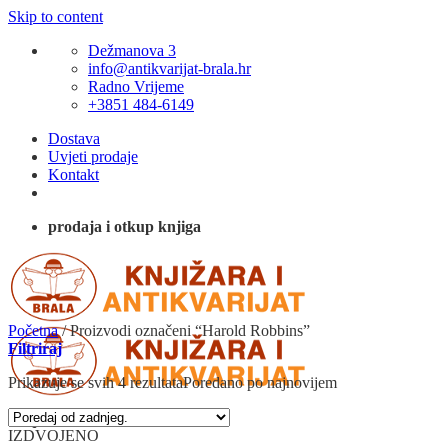
Skip to content
Dežmanova 3
info@antikvarijat-brala.hr
Radno Vrijeme
+3851 484-6149
Dostava
Uvjeti prodaje
Kontakt
prodaja i otkup knjiga
Početna
/
Proizvodi označeni “Harold Robbins”
Filtriraj
Prikazuje se svih 4 rezultata
Poredano po najnovijem
IZDVOJENO