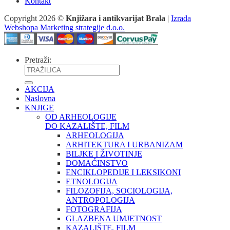
Kontakt
Copyright 2026 ©
Knjižara i antikvarijat Brala
|
Izrada
Webshopa Marketing strategije d.o.o.
Pretraži:
AKCIJA
Naslovna
KNJIGE
OD ARHEOLOGIJE
DO KAZALIŠTE, FILM
ARHEOLOGIJA
ARHITEKTURA I URBANIZAM
BILJKE I ŽIVOTINJE
DOMAĆINSTVO
ENCIKLOPEDIJE I LEKSIKONI
ETNOLOGIJA
FILOZOFIJA, SOCIOLOGIJA,
ANTROPOLOGIJA
FOTOGRAFIJA
GLAZBENA UMJETNOST
KAZALIŠTE, FILM