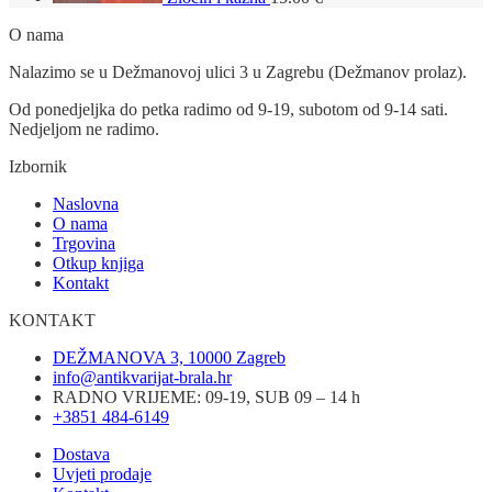
O nama
Nalazimo se u Dežmanovoj ulici 3 u Zagrebu (Dežmanov prolaz).
Od ponedjeljka do petka radimo od 9-19, subotom od 9-14 sati.
Nedjeljom ne radimo.
Izbornik
Naslovna
O nama
Trgovina
Otkup knjiga
Kontakt
KONTAKT
DEŽMANOVA 3, 10000 Zagreb
info@antikvarijat-brala.hr
RADNO VRIJEME: 09-19, SUB 09 – 14 h
+3851 484-6149
Dostava
Uvjeti prodaje