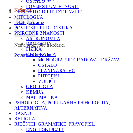
Povratak u trgovinu
OSTALO
POVIJEST UMJETNOSTI
Košarica
LJEKOVITO BILJE I ZDRAVLJE
MITOLOGIJA
nekategorizarne
POVIJEST I PUBLICISTIKA
PRIRODNE ZNANOSTI
ASTRONOMIJA
BIOLOGIJA
Nema proizvoda u košarici
FIZIKA
GEOGRAFIJA
Povratak u trgovinu
MONOGRAFIJE GRADOVA I DRŽAVA...
OSTALO
PLANINARSTVO
PUTOPISI
VODIČI
GEOLOGIJA
KEMIJA
MATEMATIKA
PSIHOLOGIJA, POPULARNA PSIHOLOGIJA,
ALTERNATIVA
RAZNO
RELIGIJA
RJEČNICI, GRAMATIKE, PRAVOPISI...
ENGLESKI JEZIK