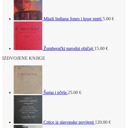
Mladi Indiana Jones i krug smrti
5.00
€
Žumberački narodni običaji
15.00
€
IZDVOJENE KNJIGE
Šuma i pčela
25.00
€
Crtice iz slavonske povijesti
120.00
€