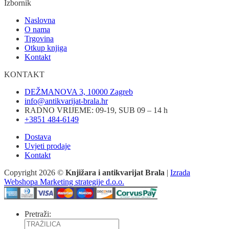
Izbornik
Naslovna
O nama
Trgovina
Otkup knjiga
Kontakt
KONTAKT
DEŽMANOVA 3, 10000 Zagreb
info@antikvarijat-brala.hr
RADNO VRIJEME: 09-19, SUB 09 – 14 h
+3851 484-6149
Dostava
Uvjeti prodaje
Kontakt
Copyright 2026 ©
Knjižara i antikvarijat Brala
|
Izrada
Webshopa Marketing strategije d.o.o.
Pretraži: