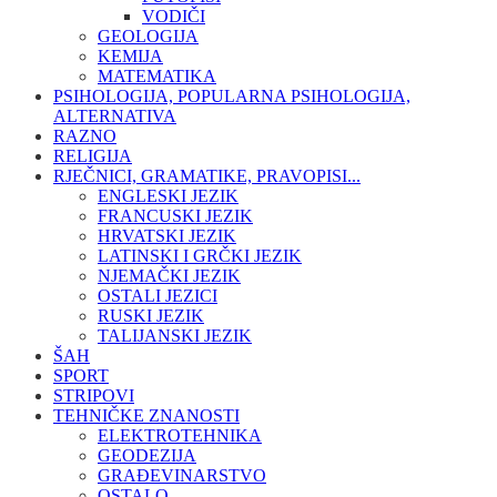
VODIČI
GEOLOGIJA
KEMIJA
MATEMATIKA
PSIHOLOGIJA, POPULARNA PSIHOLOGIJA,
ALTERNATIVA
RAZNO
RELIGIJA
RJEČNICI, GRAMATIKE, PRAVOPISI...
ENGLESKI JEZIK
FRANCUSKI JEZIK
HRVATSKI JEZIK
LATINSKI I GRČKI JEZIK
NJEMAČKI JEZIK
OSTALI JEZICI
RUSKI JEZIK
TALIJANSKI JEZIK
ŠAH
SPORT
STRIPOVI
TEHNIČKE ZNANOSTI
ELEKTROTEHNIKA
GEODEZIJA
GRAĐEVINARSTVO
OSTALO