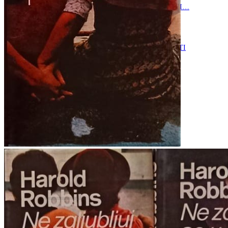
RJEČNICI, GRAMATIKE, PRAVOPISI…
ŠAH
SPORT
STRIPOVI
TEHNIČKE ZNANOSTI
TEORIJA I POVIJEST KNJIŽEVNOSTI
VEDUTE
ZAGREB
ZEMLJOVIDI
Otkup knjiga
O nama
Novosti
AKCIJA
Pretraži:
Nema proizvoda u košarici