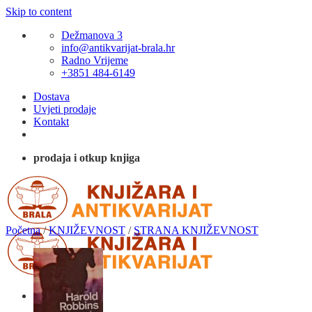
Skip to content
Dežmanova 3
info@antikvarijat-brala.hr
Radno Vrijeme
+3851 484-6149
Dostava
Uvjeti prodaje
Kontakt
prodaja i otkup knjiga
Početna
/
KNJIŽEVNOST
/
STRANA KNJIŽEVNOST