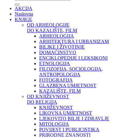
AKCIJA
Naslovna
KNJIGE
OD ARHEOLOGIJE
DO KAZALIŠTE, FILM
ARHEOLOGIJA
ARHITEKTURA I URBANIZAM
BILJKE I ŽIVOTINJE
DOMAĆINSTVO
ENCIKLOPEDIJE I LEKSIKONI
ETNOLOGIJA
FILOZOFIJA, SOCIOLOGIJA,
ANTROPOLOGIJA
FOTOGRAFIJA
GLAZBENA UMJETNOST
KAZALIŠTE, FILM
OD KNJIŽEVNOST
DO RELIGIJA
KNJIŽEVNOST
LIKOVNA UMJETNOST
LJEKOVITO BILJE I ZDRAVLJE
MITOLOGIJA
POVIJEST I PUBLICISTIKA
PRIRODNE ZNANOSTI