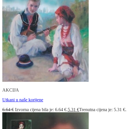
AKCIJA
Utkani u naše korijene
6.64
€
Izvorna cijena bila je: 6.64 €.
5.31
€
Trenutna cijena je: 5.31 €.