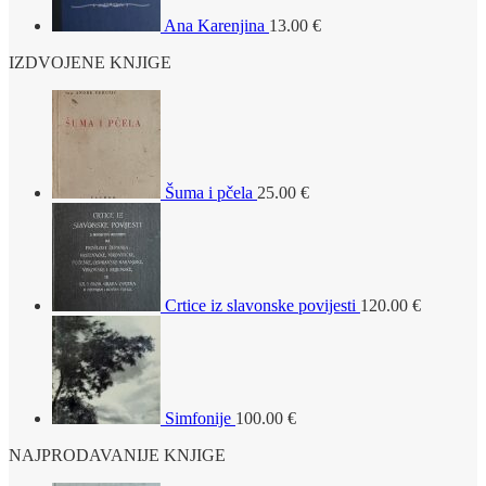
Ana Karenjina
13.00
€
IZDVOJENE KNJIGE
Šuma i pčela
25.00
€
Crtice iz slavonske povijesti
120.00
€
Simfonije
100.00
€
NAJPRODAVANIJE KNJIGE