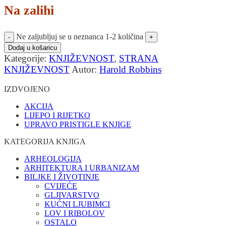
Na zalihi
Ne zaljubljuj se u neznanca 1-2 količina
Dodaj u košaricu
Kategorije:
KNJIŽEVNOST
,
STRANA
KNJIŽEVNOST
Autor:
Harold Robbins
IZDVOJENO
AKCIJA
LIJEPO I RIJETKO
UPRAVO PRISTIGLE KNJIGE
KATEGORIJA KNJIGA
ARHEOLOGIJA
ARHITEKTURA I URBANIZAM
BILJKE I ŽIVOTINJE
CVIJEĆE
GLJIVARSTVO
KUĆNI LJUBIMCI
LOV I RIBOLOV
OSTALO