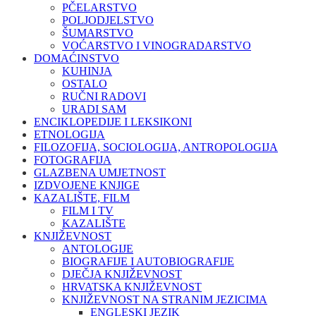
PČELARSTVO
POLJODJELSTVO
ŠUMARSTVO
VOĆARSTVO I VINOGRADARSTVO
DOMAĆINSTVO
KUHINJA
OSTALO
RUČNI RADOVI
URADI SAM
ENCIKLOPEDIJE I LEKSIKONI
ETNOLOGIJA
FILOZOFIJA, SOCIOLOGIJA, ANTROPOLOGIJA
FOTOGRAFIJA
GLAZBENA UMJETNOST
IZDVOJENE KNJIGE
KAZALIŠTE, FILM
FILM I TV
KAZALIŠTE
KNJIŽEVNOST
ANTOLOGIJE
BIOGRAFIJE I AUTOBIOGRAFIJE
DJEČJA KNJIŽEVNOST
HRVATSKA KNJIŽEVNOST
KNJIŽEVNOST NA STRANIM JEZICIMA
ENGLESKI JEZIK