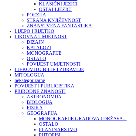
KLASIČNI JEZICI
OSTALI JEZICI
POEZIJA
STRANA KNJIŽEVNOST
ZNANSTVENA FANTASTIKA
LIJEPO I RIJETKO
LIKOVNA UMJETNOST
DIZAJN
KATALOZI
MONOGRAFIJE
OSTALO
POVIJEST UMJETNOSTI
LJEKOVITO BILJE I ZDRAVLJE
MITOLOGIJA
nekategorizarne
POVIJEST I PUBLICISTIKA
PRIRODNE ZNANOSTI
ASTRONOMIJA
BIOLOGIJA
FIZIKA
GEOGRAFIJA
MONOGRAFIJE GRADOVA I DRŽAVA...
OSTALO
PLANINARSTVO
PUTOPISI