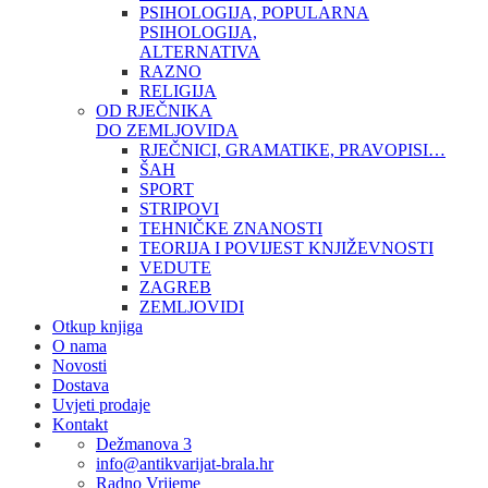
PSIHOLOGIJA, POPULARNA
PSIHOLOGIJA,
ALTERNATIVA
RAZNO
RELIGIJA
OD RJEČNIKA
DO ZEMLJOVIDA
RJEČNICI, GRAMATIKE, PRAVOPISI…
ŠAH
SPORT
STRIPOVI
TEHNIČKE ZNANOSTI
TEORIJA I POVIJEST KNJIŽEVNOSTI
VEDUTE
ZAGREB
ZEMLJOVIDI
Otkup knjiga
O nama
Novosti
Dostava
Uvjeti prodaje
Kontakt
Dežmanova 3
info@antikvarijat-brala.hr
Radno Vrijeme