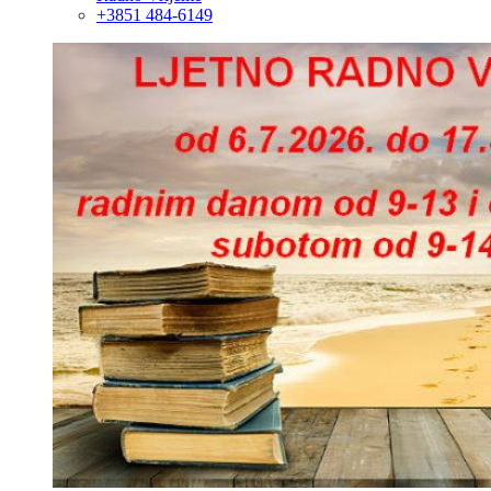
+3851 484-6149