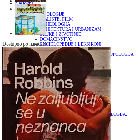
Naslovna
KNJIGE
OD ARHEOLOGIJE
DO KAZALIŠTE, FILM
ARHEOLOGIJA
ARHITEKTURA I URBANIZAM
BILJKE I ŽIVOTINJE
DOMAĆINSTVO
Dostupno po narudžbi
ENCIKLOPEDIJE I LEKSIKONI
ETNOLOGIJA
FILOZOFIJA, SOCIOLOGIJA, ANTROPOLOGIJA
FOTOGRAFIJA
GLAZBENA UMJETNOST
KAZALIŠTE, FILM
OD KNJIŽEVNOST
DO RELIGIJA
KNJIŽEVNOST
LIKOVNA UMJETNOST
LJEKOVITO BILJE I ZDRAVLJE
MITOLOGIJA
POVIJEST I PUBLICISTIKA
PRIRODNE ZNANOSTI
PSIHOLOGIJA, POPULARNA PSIHOLOGIJA,
ALTERNATIVA
RAZNO
RELIGIJA
OD RJEČNIKA
DO ZEMLJOVIDA