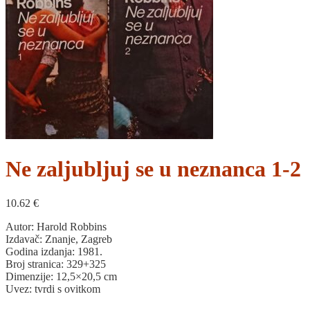
Ne zaljubljuj se u neznanca 1-2
10.62
€
Autor: Harold Robbins
Izdavač: Znanje, Zagreb
Godina izdanja: 1981.
Broj stranica: 329+325
Dimenzije: 12,5×20,5 cm
Uvez: tvrdi s ovitkom