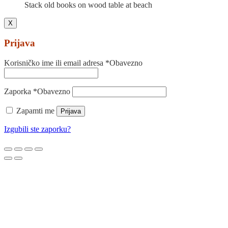
Stack old books on wood table at beach
X
Prijava
Korisničko ime ili email adresa
*
Obavezno
Zaporka
*
Obavezno
Zapamti me
Prijava
Izgubili ste zaporku?