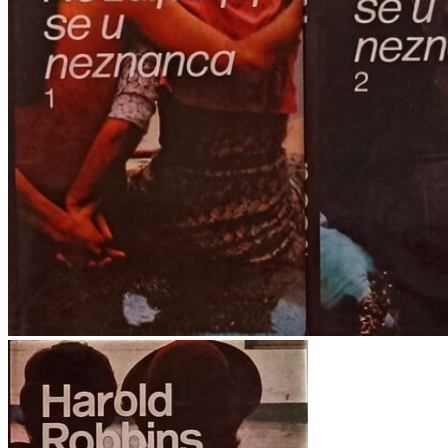
Povratak u trgovinu
Košarica
Nema proizvoda u košarici
Povratak u trgovinu