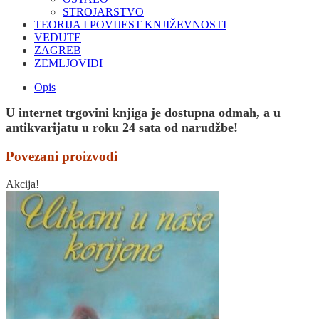
STROJARSTVO
TEORIJA I POVIJEST KNJIŽEVNOSTI
VEDUTE
ZAGREB
ZEMLJOVIDI
Opis
U internet trgovini knjiga je dostupna odmah, a u
antikvarijatu u roku 24 sata od narudžbe!
Povezani proizvodi
Akcija!