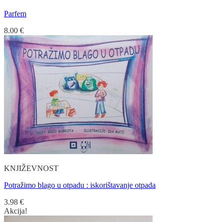
Parfem
8.00
€
KNJIŽEVNOST
Potražimo blago u otpadu : iskorištavanje otpada
3.98
€
Akcija!