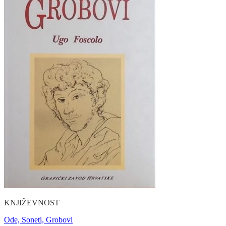
KNJIŽEVNOST
Ode, Soneti, Grobovi