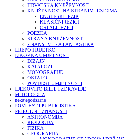
HRVATSKA KNJIŽEVNOST
KNJIŽEVNOST NA STRANIM JEZICIMA
ENGLESKI JEZIK
KLASIČNI JEZICI
OSTALI JEZICI
POEZIJA
STRANA KNJIŽEVNOST
ZNANSTVENA FANTASTIKA
LIJEPO I RIJETKO
LIKOVNA UMJETNOST
DIZAJN
KATALOZI
MONOGRAFIJE
OSTALO
POVIJEST UMJETNOSTI
LJEKOVITO BILJE I ZDRAVLJE
MITOLOGIJA
nekategorizarne
POVIJEST I PUBLICISTIKA
PRIRODNE ZNANOSTI
ASTRONOMIJA
BIOLOGIJA
FIZIKA
GEOGRAFIJA