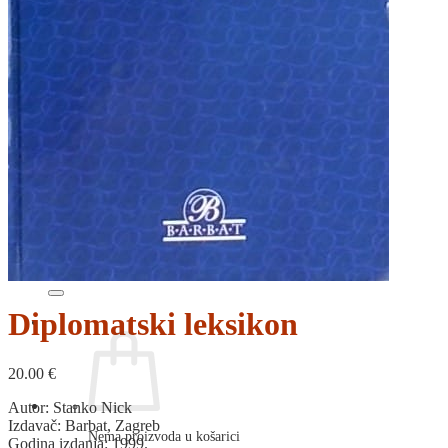
RELIGIJA
OD RJEČNIKA
DO ZEMLJOVIDA
RJEČNICI, GRAMATIKE, PRAVOPISI…
ŠAH
SPORT
STRIPOVI
TEHNIČKE ZNANOSTI
TEORIJA I POVIJEST KNJIŽEVNOSTI
VEDUTE
ZAGREB
ZEMLJOVIDI
Otkup knjiga
O nama
Novosti
AKCIJA
Pretraži:
Diplomatski leksikon
20.00
€
Autor: Stanko Nick
Izdavač: Barbat, Zagreb
Nema proizvoda u košarici
Godina izdanja: 1999.