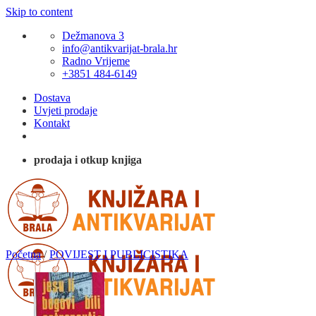
Skip to content
Dežmanova 3
info@antikvarijat-brala.hr
Radno Vrijeme
+3851 484-6149
Dostava
Uvjeti prodaje
Kontakt
prodaja i otkup knjiga
Početna
/
POVIJEST I PUBLICISTIKA