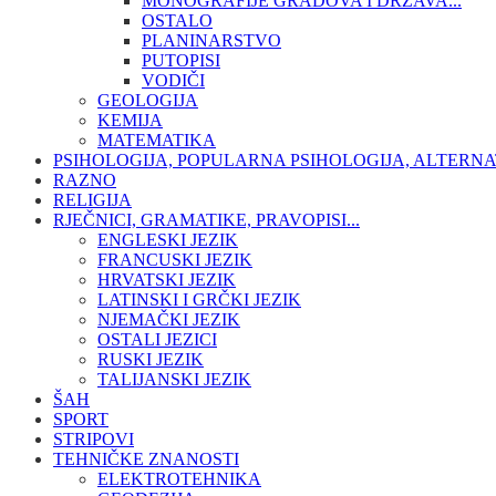
MONOGRAFIJE GRADOVA I DRŽAVA...
OSTALO
PLANINARSTVO
PUTOPISI
VODIČI
GEOLOGIJA
KEMIJA
MATEMATIKA
PSIHOLOGIJA, POPULARNA PSIHOLOGIJA, ALTERNA
RAZNO
RELIGIJA
RJEČNICI, GRAMATIKE, PRAVOPISI...
ENGLESKI JEZIK
FRANCUSKI JEZIK
HRVATSKI JEZIK
LATINSKI I GRČKI JEZIK
NJEMAČKI JEZIK
OSTALI JEZICI
RUSKI JEZIK
TALIJANSKI JEZIK
ŠAH
SPORT
STRIPOVI
TEHNIČKE ZNANOSTI
ELEKTROTEHNIKA