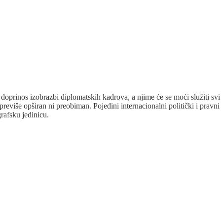
 doprinos izobrazbi diplomatskih kadrova, a njime će se moći služiti sv
eviše opširan ni preobiman. Pojedini internacionalni politički i pravni t
rafsku jedinicu.