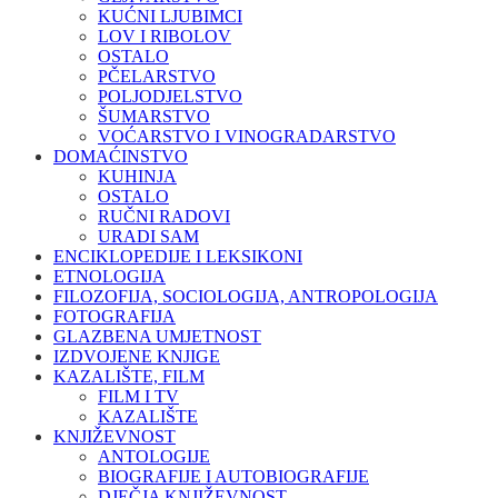
KUĆNI LJUBIMCI
LOV I RIBOLOV
OSTALO
PČELARSTVO
POLJODJELSTVO
ŠUMARSTVO
VOĆARSTVO I VINOGRADARSTVO
DOMAĆINSTVO
KUHINJA
OSTALO
RUČNI RADOVI
URADI SAM
ENCIKLOPEDIJE I LEKSIKONI
ETNOLOGIJA
FILOZOFIJA, SOCIOLOGIJA, ANTROPOLOGIJA
FOTOGRAFIJA
GLAZBENA UMJETNOST
IZDVOJENE KNJIGE
KAZALIŠTE, FILM
FILM I TV
KAZALIŠTE
KNJIŽEVNOST
ANTOLOGIJE
BIOGRAFIJE I AUTOBIOGRAFIJE
DJEČJA KNJIŽEVNOST