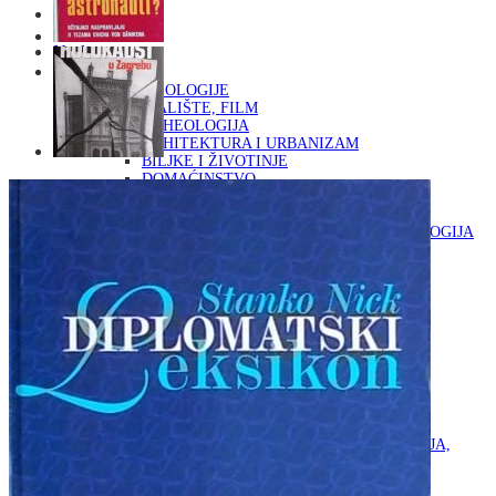
Naslovna
KNJIGE
OD ARHEOLOGIJE
DO KAZALIŠTE, FILM
ARHEOLOGIJA
ARHITEKTURA I URBANIZAM
BILJKE I ŽIVOTINJE
DOMAĆINSTVO
ENCIKLOPEDIJE I LEKSIKONI
ETNOLOGIJA
FILOZOFIJA, SOCIOLOGIJA, ANTROPOLOGIJA
FOTOGRAFIJA
GLAZBENA UMJETNOST
KAZALIŠTE, FILM
OD KNJIŽEVNOST
DO RELIGIJA
KNJIŽEVNOST
LIKOVNA UMJETNOST
LJEKOVITO BILJE I ZDRAVLJE
MITOLOGIJA
POVIJEST I PUBLICISTIKA
PRIRODNE ZNANOSTI
PSIHOLOGIJA, POPULARNA PSIHOLOGIJA,
ALTERNATIVA
RAZNO