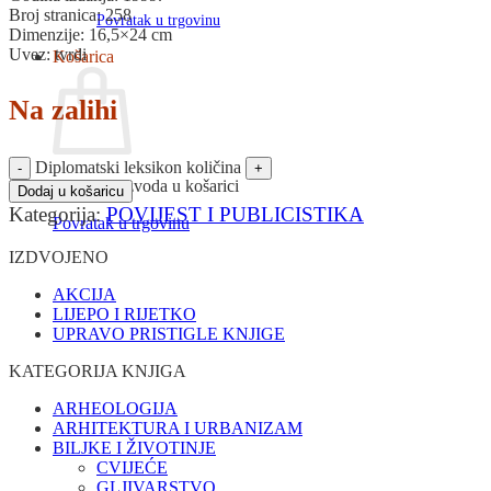
Broj stranica: 258
Povratak u trgovinu
Dimenzije: 16,5×24 cm
Uvez: tvrdi
Košarica
Na zalihi
Diplomatski leksikon količina
Nema proizvoda u košarici
Dodaj u košaricu
Kategorija:
POVIJEST I PUBLICISTIKA
Povratak u trgovinu
IZDVOJENO
AKCIJA
LIJEPO I RIJETKO
UPRAVO PRISTIGLE KNJIGE
KATEGORIJA KNJIGA
ARHEOLOGIJA
ARHITEKTURA I URBANIZAM
BILJKE I ŽIVOTINJE
CVIJEĆE
GLJIVARSTVO