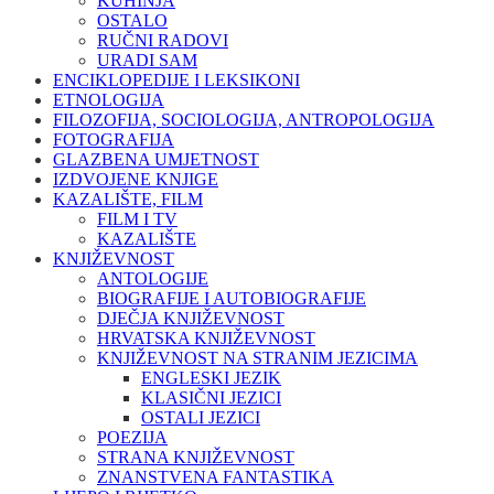
KUHINJA
OSTALO
RUČNI RADOVI
URADI SAM
ENCIKLOPEDIJE I LEKSIKONI
ETNOLOGIJA
FILOZOFIJA, SOCIOLOGIJA, ANTROPOLOGIJA
FOTOGRAFIJA
GLAZBENA UMJETNOST
IZDVOJENE KNJIGE
KAZALIŠTE, FILM
FILM I TV
KAZALIŠTE
KNJIŽEVNOST
ANTOLOGIJE
BIOGRAFIJE I AUTOBIOGRAFIJE
DJEČJA KNJIŽEVNOST
HRVATSKA KNJIŽEVNOST
KNJIŽEVNOST NA STRANIM JEZICIMA
ENGLESKI JEZIK
KLASIČNI JEZICI
OSTALI JEZICI
POEZIJA
STRANA KNJIŽEVNOST
ZNANSTVENA FANTASTIKA