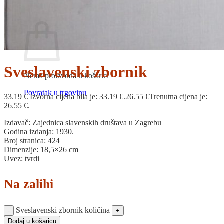
Povratak u trgovinu
Košarica
Sveslavenski zbornik
Nema proizvoda u košarici
Povratak u trgovinu
33.19
€
Izvorna cijena bila je: 33.19 €.
26.55
€
Trenutna cijena je:
26.55 €.
Izdavač: Zajednica slavenskih društava u Zagrebu
Godina izdanja: 1930.
Broj stranica: 424
Dimenzije: 18,5×26 cm
Uvez: tvrdi
Na zalihi
Sveslavenski zbornik količina
Dodaj u košaricu