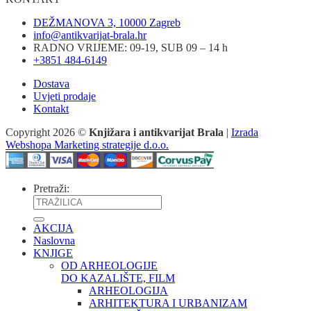
DEŽMANOVA 3, 10000 Zagreb
info@antikvarijat-brala.hr
RADNO VRIJEME: 09-19, SUB 09 – 14 h
+3851 484-6149
Dostava
Uvjeti prodaje
Kontakt
Copyright 2026 ©
Knjižara i antikvarijat Brala
|
Izrada
Webshopa Marketing strategije d.o.o.
Pretraži:
AKCIJA
Naslovna
KNJIGE
OD ARHEOLOGIJE
DO KAZALIŠTE, FILM
ARHEOLOGIJA
ARHITEKTURA I URBANIZAM