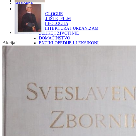
Naslovna
KNJIGE
OD ARHEOLOGIJE
DO KAZALIŠTE, FILM
ARHEOLOGIJA
ARHITEKTURA I URBANIZAM
BILJKE I ŽIVOTINJE
DOMAĆINSTVO
Akcija!
ENCIKLOPEDIJE I LEKSIKONI
ETNOLOGIJA
FILOZOFIJA, SOCIOLOGIJA, ANTROPOLOGIJA
FOTOGRAFIJA
GLAZBENA UMJETNOST
KAZALIŠTE, FILM
OD KNJIŽEVNOST
DO RELIGIJA
KNJIŽEVNOST
LIKOVNA UMJETNOST
LJEKOVITO BILJE I ZDRAVLJE
MITOLOGIJA
POVIJEST I PUBLICISTIKA
PRIRODNE ZNANOSTI
PSIHOLOGIJA, POPULARNA PSIHOLOGIJA,
ALTERNATIVA
RAZNO
RELIGIJA
OD RJEČNIKA
DO ZEMLJOVIDA