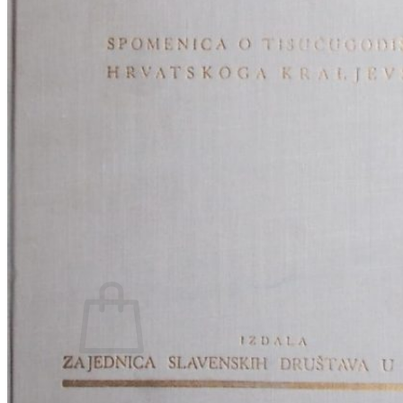
RJEČNICI, GRAMATIKE, PRAVOPISI…
ŠAH
SPORT
STRIPOVI
TEHNIČKE ZNANOSTI
TEORIJA I POVIJEST KNJIŽEVNOSTI
VEDUTE
ZAGREB
ZEMLJOVIDI
Otkup knjiga
O nama
Novosti
AKCIJA
Pretraži:
Nema proizvoda u košarici