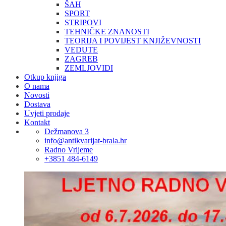
ŠAH
SPORT
STRIPOVI
TEHNIČKE ZNANOSTI
TEORIJA I POVIJEST KNJIŽEVNOSTI
VEDUTE
ZAGREB
ZEMLJOVIDI
Otkup knjiga
O nama
Novosti
Dostava
Uvjeti prodaje
Kontakt
Dežmanova 3
info@antikvarijat-brala.hr
Radno Vrijeme
+3851 484-6149