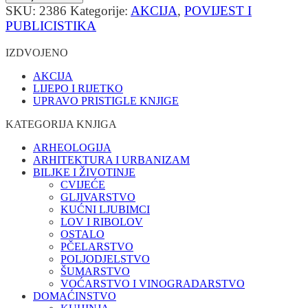
SKU:
2386
Kategorije:
AKCIJA
,
POVIJEST I
PUBLICISTIKA
IZDVOJENO
AKCIJA
LIJEPO I RIJETKO
UPRAVO PRISTIGLE KNJIGE
KATEGORIJA KNJIGA
ARHEOLOGIJA
ARHITEKTURA I URBANIZAM
BILJKE I ŽIVOTINJE
CVIJEĆE
GLJIVARSTVO
KUĆNI LJUBIMCI
LOV I RIBOLOV
OSTALO
PČELARSTVO
POLJODJELSTVO
ŠUMARSTVO
VOĆARSTVO I VINOGRADARSTVO
DOMAĆINSTVO