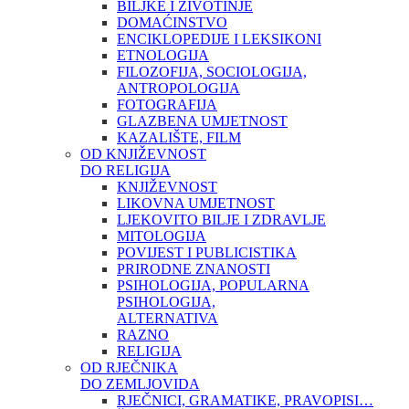
BILJKE I ŽIVOTINJE
DOMAĆINSTVO
ENCIKLOPEDIJE I LEKSIKONI
ETNOLOGIJA
FILOZOFIJA, SOCIOLOGIJA,
ANTROPOLOGIJA
FOTOGRAFIJA
GLAZBENA UMJETNOST
KAZALIŠTE, FILM
OD KNJIŽEVNOST
DO RELIGIJA
KNJIŽEVNOST
LIKOVNA UMJETNOST
LJEKOVITO BILJE I ZDRAVLJE
MITOLOGIJA
POVIJEST I PUBLICISTIKA
PRIRODNE ZNANOSTI
PSIHOLOGIJA, POPULARNA
PSIHOLOGIJA,
ALTERNATIVA
RAZNO
RELIGIJA
OD RJEČNIKA
DO ZEMLJOVIDA
RJEČNICI, GRAMATIKE, PRAVOPISI…