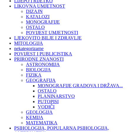
LIJEPO I RIJETKO
LIKOVNA UMJETNOST
DIZAJN
KATALOZI
MONOGRAFIJE
OSTALO
POVIJEST UMJETNOSTI
LJEKOVITO BILJE I ZDRAVLJE
MITOLOGIJA
nekategorizarne
POVIJEST I PUBLICISTIKA
PRIRODNE ZNANOSTI
ASTRONOMIJA
BIOLOGIJA
FIZIKA
GEOGRAFIJA
MONOGRAFIJE GRADOVA I DRŽAVA...
OSTALO
PLANINARSTVO
PUTOPISI
VODIČI
GEOLOGIJA
KEMIJA
MATEMATIKA
PSIHOLOGIJA, POPULARNA PSIHOLOGIJA,