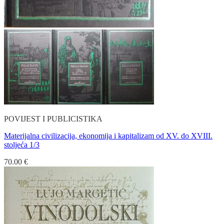
POVIJEST I PUBLICISTIKA
Materijalna civilizacija, ekonomija i kapitalizam od XV. do XVIII.
stoljeća 1/3
70.00
€