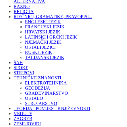
ALTERNATIVA
RAZNO
RELIGIJA
RJEČNICI, GRAMATIKE, PRAVOPISI...
ENGLESKI JEZIK
FRANCUSKI JEZIK
HRVATSKI JEZIK
LATINSKI I GRČKI JEZIK
NJEMAČKI JEZIK
OSTALI JEZICI
RUSKI JEZIK
TALIJANSKI JEZIK
ŠAH
SPORT
STRIPOVI
TEHNIČKE ZNANOSTI
ELEKTROTEHNIKA
GEODEZIJA
GRAĐEVINARSTVO
OSTALO
STROJARSTVO
TEORIJA I POVIJEST KNJIŽEVNOSTI
VEDUTE
ZAGREB
ZEMLJOVIDI