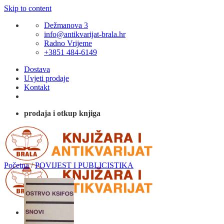
Skip to content
Dežmanova 3
info@antikvarijat-brala.hr
Radno Vrijeme
+3851 484-6149
Dostava
Uvjeti prodaje
Kontakt
prodaja i otkup knjiga
Početna
/
POVIJEST I PUBLICISTIKA