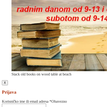
Stack old books on wood table at beach
X
Prijava
Korisničko ime ili email adresa
*
Obavezno