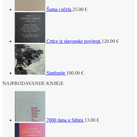
Šuma i pčela
25.00
€
Crtice iz slavonske povijesti
120.00
€
Simfonije
100.00
€
NAJPRODAVANIJE KNJIGE
7000 dana u Sibiru
13.00
€