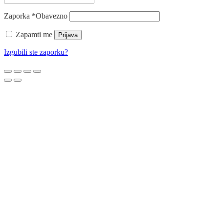
Zaporka
*
Obavezno
Zapamti me
Prijava
Izgubili ste zaporku?