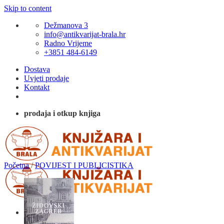
Skip to content
Dežmanova 3
info@antikvarijat-brala.hr
Radno Vrijeme
+3851 484-6149
Dostava
Uvjeti prodaje
Kontakt
prodaja i otkup knjiga
Početna
/
POVIJEST I PUBLICISTIKA