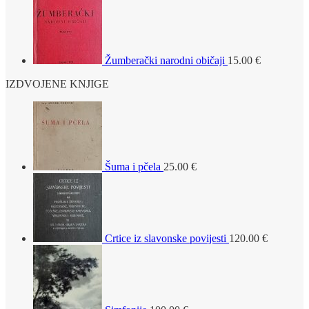
Žumberački narodni običaji
15.00
€
IZDVOJENE KNJIGE
Šuma i pčela
25.00
€
Crtice iz slavonske povijesti
120.00
€