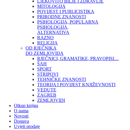
LJEKOVITO BILJE I ZDRAVLJE
MITOLOGIJA
POVIJEST I PUBLICISTIKA
PRIRODNE ZNANOSTI
PSIHOLOGIJA, POPULARNA
PSIHOLOGIJA,
ALTERNATIVA
RAZNO
RELIGIJA
OD RJEČNIKA
DO ZEMLJOVIDA
RJEČNICI, GRAMATIKE, PRAVOPISI…
ŠAH
SPORT
STRIPOVI
TEHNIČKE ZNANOSTI
TEORIJA I POVIJEST KNJIŽEVNOSTI
VEDUTE
ZAGREB
ZEMLJOVIDI
Otkup knjiga
O nama
Novosti
Dostava
Uvjeti prodaje