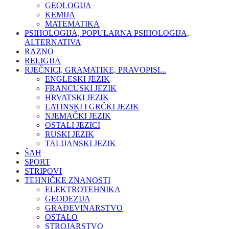
GEOLOGIJA
KEMIJA
MATEMATIKA
PSIHOLOGIJA, POPULARNA PSIHOLOGIJA,
ALTERNATIVA
RAZNO
RELIGIJA
RJEČNICI, GRAMATIKE, PRAVOPISI...
ENGLESKI JEZIK
FRANCUSKI JEZIK
HRVATSKI JEZIK
LATINSKI I GRČKI JEZIK
NJEMAČKI JEZIK
OSTALI JEZICI
RUSKI JEZIK
TALIJANSKI JEZIK
ŠAH
SPORT
STRIPOVI
TEHNIČKE ZNANOSTI
ELEKTROTEHNIKA
GEODEZIJA
GRAĐEVINARSTVO
OSTALO
STROJARSTVO