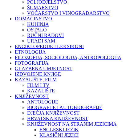
POLJODJELSTVO
ŠUMARSTVO
VOĆARSTVO I VINOGRADARSTVO
DOMAĆINSTVO
KUHINJA
OSTALO
RUČNI RADOVI
URADI SAM
ENCIKLOPEDIJE I LEKSIKONI
ETNOLOGIJA
FILOZOFIJA, SOCIOLOGIJA, ANTROPOLOGIJA
FOTOGRAFIJA
GLAZBENA UMJETNOST
IZDVOJENE KNJIGE
KAZALIŠTE, FILM
FILM I TV
KAZALIŠTE
KNJIŽEVNOST
ANTOLOGIJE
BIOGRAFIJE I AUTOBIOGRAFIJE
DJEČJA KNJIŽEVNOST
HRVATSKA KNJIŽEVNOST
KNJIŽEVNOST NA STRANIM JEZICIMA
ENGLESKI JEZIK
KLASIČNI JEZICI