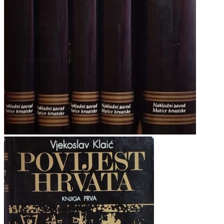
Povratak u trgovinu
Košarica
Nema proizvoda u košarici
Povratak u trgovinu