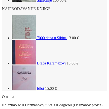
Simfonije
100.00
€
NAJPRODAVANIJE KNJIGE
7000 dana u Sibiru
13.00
€
Braća Karamazovi
13.00
€
Idiot
15.00
€
O nama
Nalazimo se u Dežmanovoj ulici 3 u Zagrebu (Dežmanov prolaz).