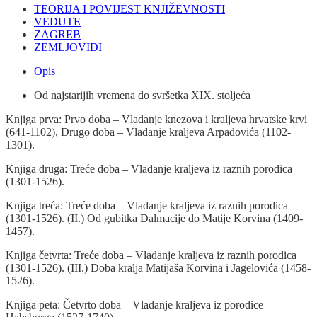
TEORIJA I POVIJEST KNJIŽEVNOSTI
VEDUTE
ZAGREB
ZEMLJOVIDI
Opis
Od najstarijih vremena do svršetka XIX. stoljeća
Knjiga prva: Prvo doba – Vladanje knezova i kraljeva hrvatske krvi
(641-1102), Drugo doba – Vladanje kraljeva Arpadovića (1102-
1301).
Knjiga druga: Treće doba – Vladanje kraljeva iz raznih porodica
(1301-1526).
Knjiga treća: Treće doba – Vladanje kraljeva iz raznih porodica
(1301-1526). (II.) Od gubitka Dalmacije do Matije Korvina (1409-
1457).
Knjiga četvrta: Treće doba – Vladanje kraljeva iz raznih porodica
(1301-1526). (III.) Doba kralja Matijaša Korvina i Jagelovića (1458-
1526).
Knjiga peta: Četvrto doba – Vladanje kraljeva iz porodice