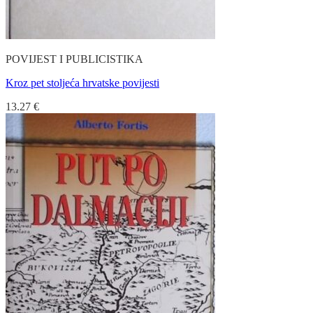
POVIJEST I PUBLICISTIKA
Kroz pet stoljeća hrvatske povijesti
13.27
€