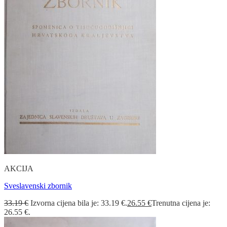
AKCIJA
Sveslavenski zbornik
33.19
€
Izvorna cijena bila je: 33.19 €.
26.55
€
Trenutna cijena je:
26.55 €.