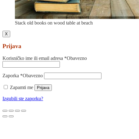
Stack old books on wood table at beach
X
Prijava
Korisničko ime ili email adresa
*
Obavezno
Zaporka
*
Obavezno
Zapamti me
Prijava
Izgubili ste zaporku?