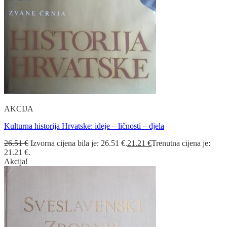
AKCIJA
Kulturna historija Hrvatske: ideje – ličnosti – djela
26.51
€
Izvorna cijena bila je: 26.51 €.
21.21
€
Trenutna cijena je:
21.21 €.
Akcija!