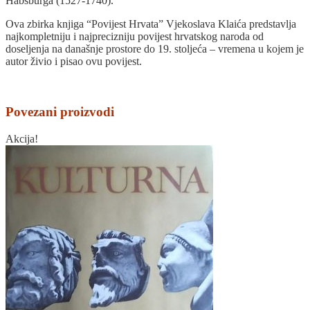
Habsburga (1527-1740).
Ova zbirka knjiga “Povijest Hrvata” Vjekoslava Klaića predstavlja
najkompletniju i najprecizniju povijest hrvatskog naroda od
doseljenja na današnje prostore do 19. stoljeća – vremena u kojem je
autor živio i pisao ovu povijest.
Povezani proizvodi
Akcija!