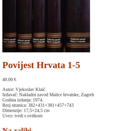
Povijest Hrvata 1-5
40.00
€
Autor: Vjekoslav Klaić
Izdavač: Nakladni zavod Matice hrvatske, Zagreb
Godina izdanja: 1974.
Broj stranica: 382+431+381+457+743
Dimenzije: 17,5×24,5 cm
Uvez: tvrdi s ovitkom
Na zalihi