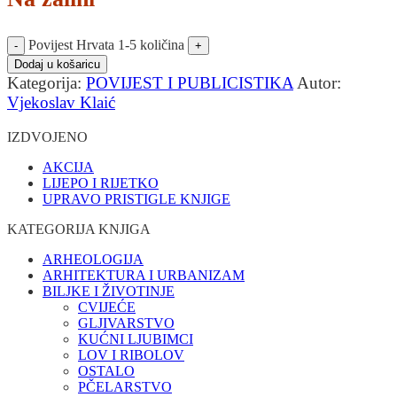
Povijest Hrvata 1-5 količina
Dodaj u košaricu
Kategorija:
POVIJEST I PUBLICISTIKA
Autor:
Vjekoslav Klaić
IZDVOJENO
AKCIJA
LIJEPO I RIJETKO
UPRAVO PRISTIGLE KNJIGE
KATEGORIJA KNJIGA
ARHEOLOGIJA
ARHITEKTURA I URBANIZAM
BILJKE I ŽIVOTINJE
CVIJEĆE
GLJIVARSTVO
KUĆNI LJUBIMCI
LOV I RIBOLOV
OSTALO
PČELARSTVO