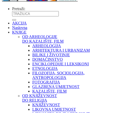
Pretraži:
AKCIJA
Naslovna
KNJIGE
OD ARHEOLOGIJE
DO KAZALIŠTE, FILM
ARHEOLOGIJA
ARHITEKTURA I URBANIZAM
BILJKE I ŽIVOTINJE
DOMAĆINSTVO
ENCIKLOPEDIJE I LEKSIKONI
ETNOLOGIJA
FILOZOFIJA, SOCIOLOGIJA,
ANTROPOLOGIJA
FOTOGRAFIJA
GLAZBENA UMJETNOST
KAZALIŠTE, FILM
OD KNJIŽEVNOST
DO RELIGIJA
KNJIŽEVNOST
LIKOVNA UMJETNOST