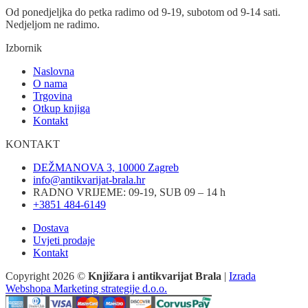
Od ponedjeljka do petka radimo od 9-19, subotom od 9-14 sati.
Nedjeljom ne radimo.
Izbornik
Naslovna
O nama
Trgovina
Otkup knjiga
Kontakt
KONTAKT
DEŽMANOVA 3, 10000 Zagreb
info@antikvarijat-brala.hr
RADNO VRIJEME: 09-19, SUB 09 – 14 h
+3851 484-6149
Dostava
Uvjeti prodaje
Kontakt
Copyright 2026 ©
Knjižara i antikvarijat Brala
|
Izrada
Webshopa Marketing strategije d.o.o.