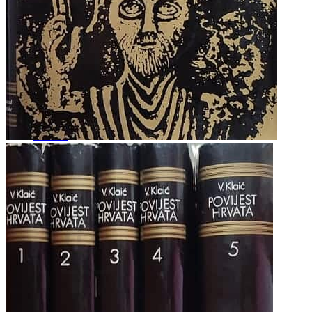
RJEČNICI, GRAMATIKE, PRAVOPISI…
ŠAH
SPORT
STRIPOVI
TEHNIČKE ZNANOSTI
TEORIJA I POVIJEST KNJIŽEVNOSTI
VEDUTE
ZAGREB
ZEMLJOVIDI
Otkup knjiga
O nama
Novosti
AKCIJA
Pretraži:
Nema proizvoda u košarici