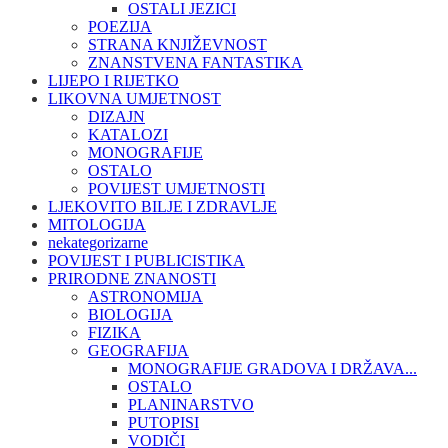
OSTALI JEZICI
POEZIJA
STRANA KNJIŽEVNOST
ZNANSTVENA FANTASTIKA
LIJEPO I RIJETKO
LIKOVNA UMJETNOST
DIZAJN
KATALOZI
MONOGRAFIJE
OSTALO
POVIJEST UMJETNOSTI
LJEKOVITO BILJE I ZDRAVLJE
MITOLOGIJA
nekategorizarne
POVIJEST I PUBLICISTIKA
PRIRODNE ZNANOSTI
ASTRONOMIJA
BIOLOGIJA
FIZIKA
GEOGRAFIJA
MONOGRAFIJE GRADOVA I DRŽAVA...
OSTALO
PLANINARSTVO
PUTOPISI
VODIČI