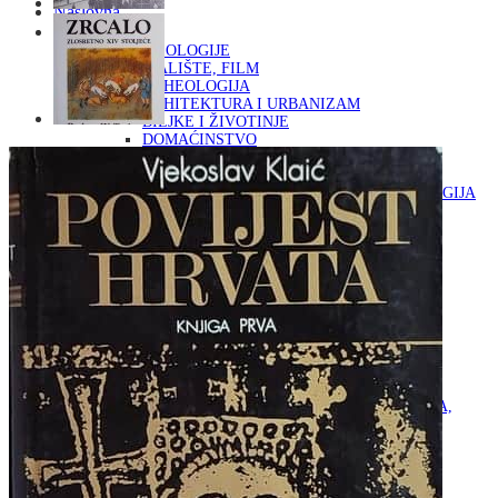
Naslovna
KNJIGE
OD ARHEOLOGIJE
DO KAZALIŠTE, FILM
ARHEOLOGIJA
ARHITEKTURA I URBANIZAM
BILJKE I ŽIVOTINJE
DOMAĆINSTVO
ENCIKLOPEDIJE I LEKSIKONI
ETNOLOGIJA
FILOZOFIJA, SOCIOLOGIJA, ANTROPOLOGIJA
FOTOGRAFIJA
GLAZBENA UMJETNOST
KAZALIŠTE, FILM
OD KNJIŽEVNOST
DO RELIGIJA
KNJIŽEVNOST
LIKOVNA UMJETNOST
LJEKOVITO BILJE I ZDRAVLJE
MITOLOGIJA
POVIJEST I PUBLICISTIKA
PRIRODNE ZNANOSTI
PSIHOLOGIJA, POPULARNA PSIHOLOGIJA,
ALTERNATIVA
RAZNO
RELIGIJA
OD RJEČNIKA
DO ZEMLJOVIDA